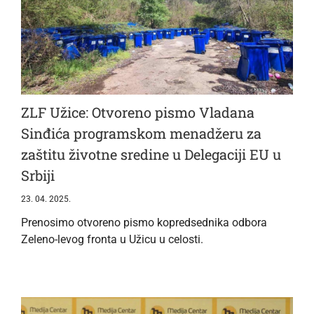
ZLF Užice: Otvoreno pismo Vladana
Sinđića programskom menadžeru za
zaštitu životne sredine u Delegaciji EU u
Srbiji
23. 04. 2025.
Prenosimo otvoreno pismo kopredsednika odbora
Zeleno-levog fronta u Užicu u celosti.