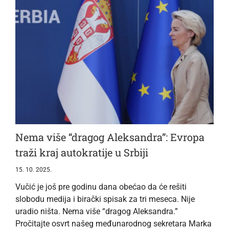
Nema više “dragog Aleksandra”: Evropa
traži kraj autokratije u Srbiji
15. 10. 2025.
Vučić je još pre godinu dana obećao da će rešiti
slobodu medija i birački spisak za tri meseca. Nije
uradio ništa. Nema više “dragog Aleksandra.”
Pročitajte osvrt našeg međunarodnog sekretara Marka