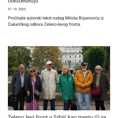
obezbeđenju
07. 10. 2025.
Pročitajte autorski tekst našeg Miloša Bojanovića iz
Čukaričkog odbora Zeleno-levog fronta.
Zeleno levi front o Srbiji kao mestu (i) za