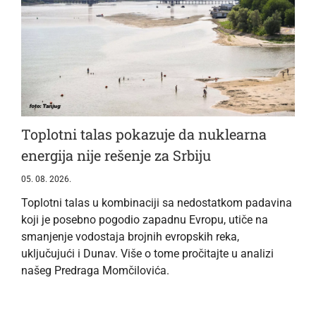
Toplotni talas pokazuje da nuklearna
energija nije rešenje za Srbiju
05. 08. 2026.
Toplotni talas u kombinaciji sa nedostatkom padavina
koji je posebno pogodio zapadnu Evropu, utiče na
smanjenje vodostaja brojnih evropskih reka,
uključujući i Dunav. Više o tome pročitajte u analizi
našeg Predraga Momčilovića.