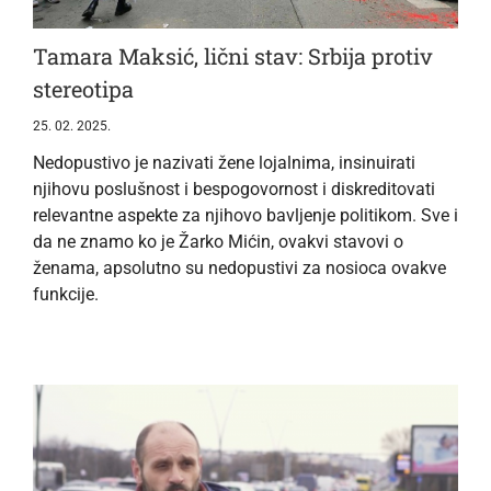
Tamara Maksić, lični stav: Srbija protiv
stereotipa
25. 02. 2025.
Nedopustivo je nazivati žene lojalnima, insinuirati
njihovu poslušnost i bespogovornost i diskreditovati
relevantne aspekte za njihovo bavljenje politikom. Sve i
da ne znamo ko je Žarko Mićin, ovakvi stavovi o
ženama, apsolutno su nedopustivi za nosioca ovakve
funkcije.