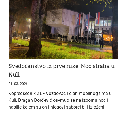
Svedočanstvo iz prve ruke: Noć straha u
Kuli
31. 03. 2026.
Kopredsednik ZLF Voždovac i član mobilnog tima u
Kuli, Dragan Đorđević osvrnuo se na izbornu noć i
nasilje kojem su on i njegovi saborci bili izloženi.