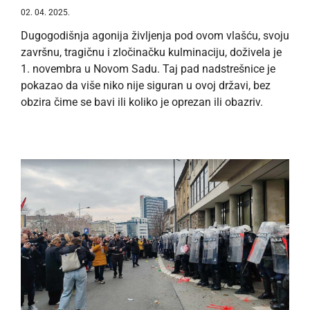
02. 04. 2025.
Dugogodišnja agonija življenja pod ovom vlašću, svoju
završnu, tragičnu i zločinačku kulminaciju, doživela je
1. novembra u Novom Sadu. Taj pad nadstrešnice je
pokazao da više niko nije siguran u ovoj državi, bez
obzira čime se bavi ili koliko je oprezan ili obazriv.