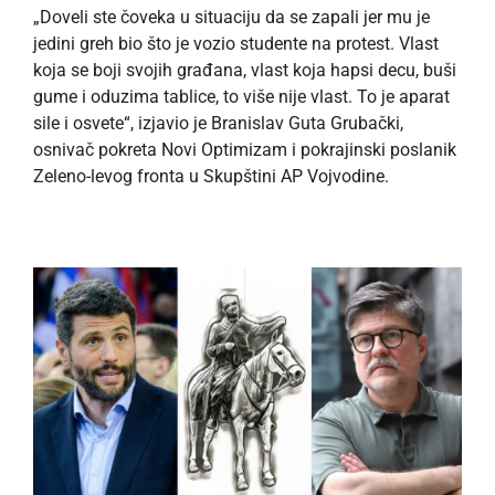
„Doveli ste čoveka u situaciju da se zapali jer mu je
jedini greh bio što je vozio studente na protest. Vlast
koja se boji svojih građana, vlast koja hapsi decu, buši
gume i oduzima tablice, to više nije vlast. To je aparat
sile i osvete“, izjavio je Branislav Guta Grubački,
osnivač pokreta Novi Optimizam i pokrajinski poslanik
Zeleno-levog fronta u Skupštini AP Vojvodine.