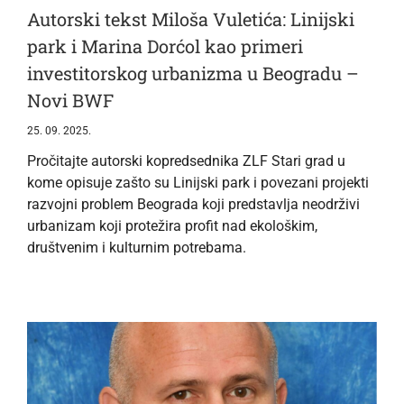
Autorski tekst Miloša Vuletića: Linijski
park i Marina Dorćol kao primeri
investitorskog urbanizma u Beogradu –
Novi BWF
25. 09. 2025.
Pročitajte autorski kopredsednika ZLF Stari grad u
kome opisuje zašto su Linijski park i povezani projekti
razvojni problem Beograda koji predstavlja neodrživi
urbanizam koji protežira profit nad ekološkim,
društvenim i kulturnim potrebama.