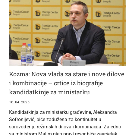
Kozma: Nova vlada za stare i nove dilove
i kombinacije – crtice iz biografije
kandidatkinje za ministarku
16. 04. 2025.
Kandidatkinja za ministarku građevine, Aleksandra
Sofronijević, biće zadužena za kontinuitet u
sprovođenju režimskih dilova i kombinacija. Zajedno
sa ministrom Malim njen pravi resor biće završetak