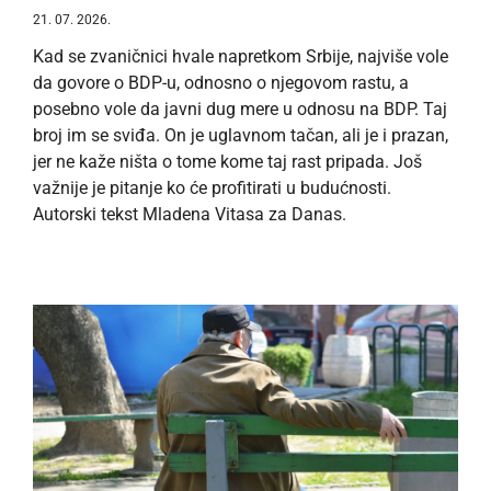
21. 07. 2026.
Kad se zvaničnici hvale napretkom Srbije, najviše vole
da govore o BDP-u, odnosno o njegovom rastu, a
posebno vole da javni dug mere u odnosu na BDP. Taj
broj im se sviđa. On je uglavnom tačan, ali je i prazan,
jer ne kaže ništa o tome kome taj rast pripada. Još
važnije je pitanje ko će profitirati u budućnosti.
Autorski tekst Mladena Vitasa za Danas.