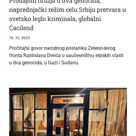
Prodajom oružja u dva genocida,
naprednjački režim celu Srbiju pretvara u
svetsko leglo kriminala, globalni
Ćacilend
16. 12. 2025.
Pročitajte govor narodnog poslanika Zeleno-levog
fronta Rastislava Dinića o saučesništvu srpskih vlasti
u dva genocida, u Gazi i Sudanu.