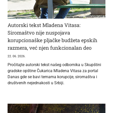
Autorski tekst Mladena Vitasa:
Siromaštvo nije nuspojava
korupcionaške pljačke budžeta epskih
razmera, već njen funkcionalan deo
22. 06. 2026.
Pročitajte autorski tekst našeg odbornika u Skupštini
gradske opštine Čukarica Mladena Vitasa za portal
Danas gde se bavi temama korupcije, siromaštva i
društvenih nejednakosti u Srbiji.