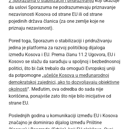
2 Sporazuma o stabilizaciji i pridruživanju
koji ukazuje
da uslovi Sporazuma ne podrazumevaju priznavanje
nezavisnosti Kosova od strane EU ili od strane
pojedinih država članica (za one zemlje koje ne
priznaju nezavisnost).
Pored toga, Sporazum o stabilizaciji i pridruživanju
jedina je platforma za razvoj političkog dijaloga
između Kosova i EU. Prema članu 11.2 Ugovora, EU i
Kosovo se slažu da sarađuju u spoljnoj i bezbednosnoj
politici, što bi čak trebalo da omogući Evropskoj uniji
da potpomogne „
učešće Kosova u međunarodnoj
demokratskoj zajednici, ako to dozvoljavaju objektivne
okolnosti
“. Međutim, ova odredba do sada nije
korišćena, ponajviše zato što nije bilo inicijative od
strane EU.
Poslednjih godina u komunikaciji između EU i Kosova
značajno je dominirao dijalog između Prištine