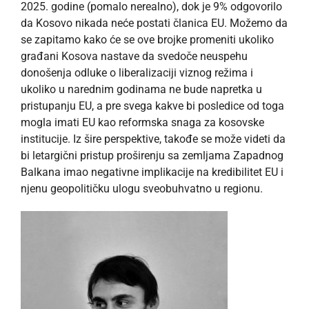
2025. godine (pomalo nerealno), dok je 9% odgovorilo
da Kosovo nikada neće postati članica EU. Možemo da
se zapitamo kako će se ove brojke promeniti ukoliko
građani Kosova nastave da svedoče neuspehu
donošenja odluke o liberalizaciji viznog režima i
ukoliko u narednim godinama ne bude napretka u
pristupanju EU, a pre svega kakve bi posledice od toga
mogla imati EU kao reformska snaga za kosovske
institucije. Iz šire perspektive, takođe se može videti da
bi letargični pristup proširenju sa zemljama Zapadnog
Balkana imao negativne implikacije na kredibilitet EU i
njenu geopolitičku ulogu sveobuhvatno u regionu.