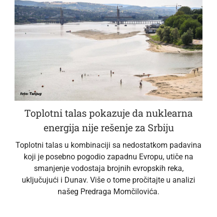
Toplotni talas pokazuje da nuklearna
energija nije rešenje za Srbiju
Toplotni talas u kombinaciji sa nedostatkom padavina
koji je posebno pogodio zapadnu Evropu, utiče na
smanjenje vodostaja brojnih evropskih reka,
uključujući i Dunav. Više o tome pročitajte u analizi
našeg Predraga Momčilovića.