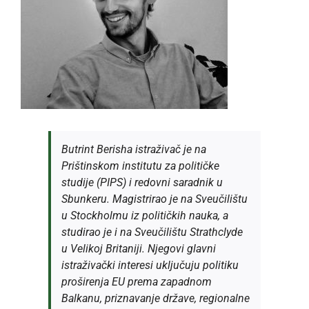
Butrint Berisha istraživač je na
Prištinskom institutu za političke
studije (PIPS) i redovni saradnik u
Sbunkeru. Magistrirao je na Sveučilištu
u Stockholmu iz političkih nauka, a
studirao je i na Sveučilištu Strathclyde
u Velikoj Britaniji. Njegovi glavni
istraživački interesi uključuju politiku
proširenja EU prema zapadnom
Balkanu, priznavanje države, regionalne