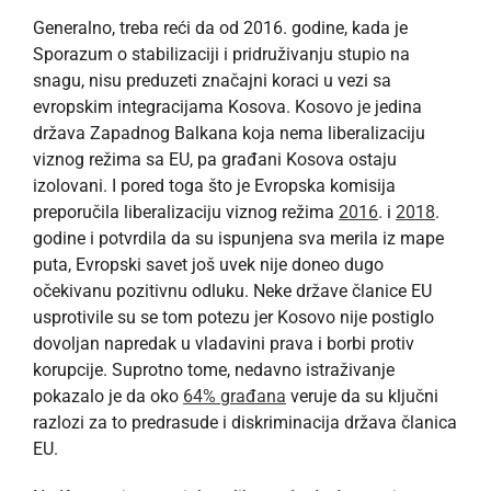
Generalno, treba reći da od 2016. godine, kada je
Sporazum o stabilizaciji i pridruživanju stupio na
snagu, nisu preduzeti značajni koraci u vezi sa
evropskim integracijama Kosova. Kosovo je jedina
država Zapadnog Balkana koja nema liberalizaciju
viznog režima sa EU, pa građani Kosova ostaju
izolovani. I pored toga što je Evropska komisija
preporučila liberalizaciju viznog režima
2016
. i
2018
.
godine i potvrdila da su ispunjena sva merila iz mape
puta, Evropski savet još uvek nije doneo dugo
očekivanu pozitivnu odluku. Neke države članice EU
usprotivile su se tom potezu jer Kosovo nije postiglo
dovoljan napredak u vladavini prava i borbi protiv
korupcije. Suprotno tome, nedavno istraživanje
pokazalo je da oko
64% građana
veruje da su ključni
razlozi za to predrasude i diskriminacija država članica
EU.