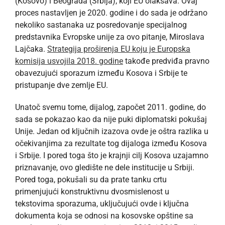
(Kosovo) i Beograda (Srbija), koji EU olakšava. Ovaj
proces nastavljen je 2020. godine i do sada je održano
nekoliko sastanaka uz posredovanje specijalnog
predstavnika Evropske unije za ovo pitanje, Miroslava
Lajčaka.
Strategija proširenja EU koju je Europska
komisija usvojila 2018. godine
takođe predviđa pravno
obavezujući sporazum između Kosova i Srbije te
pristupanje dve zemlje EU.
Unatoč svemu tome, dijalog, započet 2011. godine, do
sada se pokazao kao da nije puki diplomatski pokušaj
Unije. Jedan od ključnih izazova ovde je oštra razlika u
očekivanjima za rezultate tog dijaloga između Kosova
i Srbije. I pored toga što je krajnji cilj Kosova uzajamno
priznavanje, ovo gledište ne dele institucije u Srbiji.
Pored toga, pokušali su da prate tanku crtu
primenjujući konstruktivnu dvosmislenost u
tekstovima sporazuma, uključujući ovde i ključna
dokumenta koja se odnosi na kosovske opštine sa