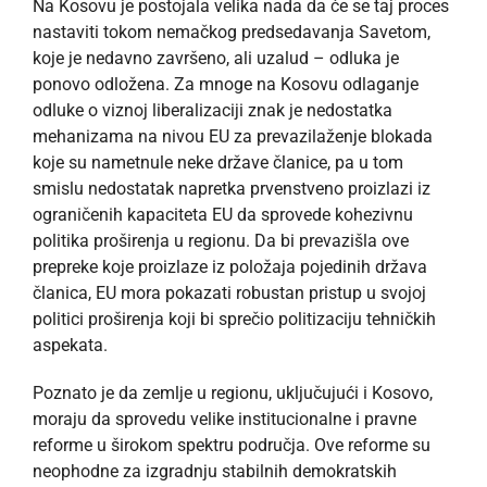
Na Kosovu je postojala velika nada da će se taj proces
nastaviti tokom nemačkog predsedavanja Savetom,
koje je nedavno završeno, ali uzalud – odluka je
ponovo odložena. Za mnoge na Kosovu odlaganje
odluke o viznoj liberalizaciji znak je nedostatka
mehanizama na nivou EU za prevazilaženje blokada
koje su nametnule neke države članice, pa u tom
smislu nedostatak napretka prvenstveno proizlazi iz
ograničenih kapaciteta EU da sprovede kohezivnu
politika proširenja u regionu. Da bi prevazišla ove
prepreke koje proizlaze iz položaja pojedinih država
članica, EU mora pokazati robustan pristup u svojoj
politici proširenja koji bi sprečio politizaciju tehničkih
aspekata.
Poznato je da zemlje u regionu, uključujući i Kosovo,
moraju da sprovedu velike institucionalne i pravne
reforme u širokom spektru područja. Ove reforme su
neophodne za izgradnju stabilnih demokratskih