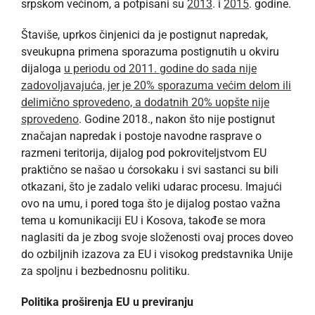
srpskom većinom, a potpisani su
2013
. i
2015
. godine.
Štaviše, uprkos činjenici da je postignut napredak,
sveukupna primena sporazuma postignutih u okviru
dijaloga
u periodu od 2011. godine do sada nije
zadovoljavajuća, jer je 20% sporazuma većim delom ili
delimično sprovedeno, a dodatnih 20% uopšte nije
sprovedeno
. Godine 2018., nakon što nije postignut
značajan napredak i postoje navodne rasprave o
razmeni teritorija, dijalog pod pokroviteljstvom EU
praktično se našao u ćorsokaku i svi sastanci su bili
otkazani, što je zadalo veliki udarac procesu. Imajući
ovo na umu, i pored toga što je dijalog postao važna
tema u komunikaciji EU i Kosova, takođe se mora
naglasiti da je zbog svoje složenosti ovaj proces doveo
do ozbiljnih izazova za EU i visokog predstavnika Unije
za spoljnu i bezbednosnu politiku.
Politika proširenja EU u previranju