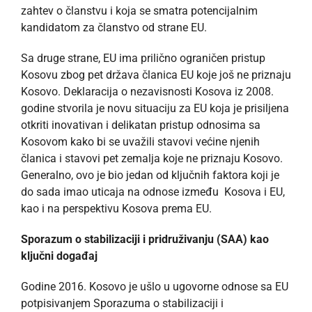
zahtev o članstvu i koja se smatra potencijalnim
kandidatom za članstvo od strane EU.
Sa druge strane, EU ima prilično ograničen pristup
Kosovu zbog pet država članica EU koje još ne priznaju
Kosovo. Deklaracija o nezavisnosti Kosova iz 2008.
godine stvorila je novu situaciju za EU koja je prisiljena
otkriti inovativan i delikatan pristup odnosima sa
Kosovom kako bi se uvažili stavovi većine njenih
članica i stavovi pet zemalja koje ne priznaju Kosovo.
Generalno, ovo je bio jedan od ključnih faktora koji je
do sada imao uticaja na odnose između Kosova i EU,
kao i na perspektivu Kosova prema EU.
Sporazum o stabilizaciji i pridruživanju (SAA) kao
ključni događaj
Godine 2016. Kosovo je ušlo u ugovorne odnose sa EU
potpisivanjem Sporazuma o stabilizaciji i