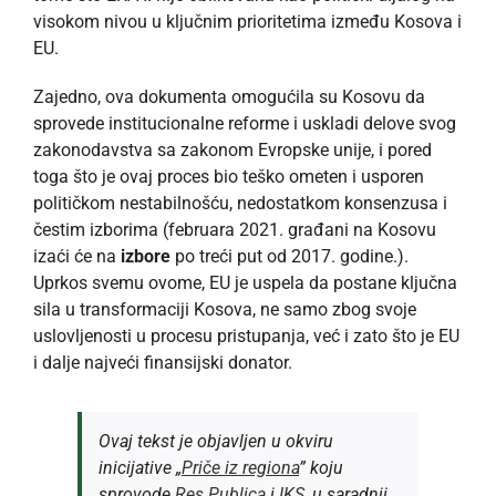
visokom nivou u ključnim prioritetima između Kosova i
EU.
Zajedno, ova dokumenta omogućila su Kosovu da
sprovede institucionalne reforme i uskladi delove svog
zakonodavstva sa zakonom Evropske unije, i pored
toga što je ovaj proces bio teško ometen i usporen
političkom nestabilnošću, nedostatkom konsenzusa i
čestim izborima (februara 2021. građani na Kosovu
izaći će na
izbore
po treći put od 2017. godine.).
Uprkos svemu ovome, EU je uspela da postane ključna
sila u transformaciji Kosova, ne samo zbog svoje
uslovljenosti u procesu pristupanja, već i zato što je EU
i dalje najveći finansijski donator.
Ovaj tekst je objavljen u okviru
inicijative „
Priče iz regiona
” koju
sprovode
Res Publica
i
IKS
, u saradnji