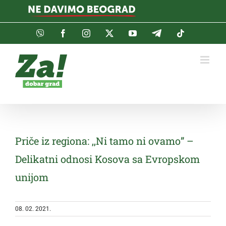
Skip
to
content
Viber
Facebook
Instagram
Twitter
YouTube
Telegram
Tiktok
Priče iz regiona: ,,Ni tamo ni ovamo” –
Delikatni odnosi Kosova sa Evropskom
unijom
08. 02. 2021.