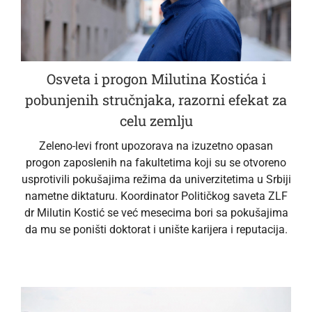
Osveta i progon Milutina Kostića i
pobunjenih stručnjaka, razorni efekat za
celu zemlju
Zeleno-levi front upozorava na izuzetno opasan
progon zaposlenih na fakultetima koji su se otvoreno
usprotivili pokušajima režima da univerzitetima u Srbiji
nametne diktaturu. Koordinator Političkog saveta ZLF
dr Milutin Kostić se već mesecima bori sa pokušajima
da mu se poništi doktorat i unište karijera i reputacija.