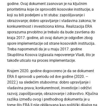
godine. Ovaj dokument zasnovan je na ključnim
prioritetima koje će sprovoditi kosovske institucije, a
koji su bili podeljeni u tri stuba: zapošljavanje i
obrazovanje; dobro upravljanje i vladavina zakona; te
konkurentnost i investiciona klima. Realizacija ERA
sporazuma prvobitno je trebalo da bude završena do
kraja 2017. godine, ali ovaj datum je odgođen zbog
spore implementacije od strane kosovskih institucija.
Treba napomenuti da je u maju 2017. godine
Skupština Kosova izglasala nepoverenje Vladi, što je
takođe uticalo na proces implementacije.
Krajem 2020. godine dogovoreno je da se dokument
ERA II sprovodi u periodu od dve godine (2020. –
2022.) sa sledećim stubovima: dobro upravljanje i
vladavina prava; konkurentnost, investicije i održivi
razvoj; zapošljavanje, obrazovanje i zdravstvo. Ključna
razlika između ovog i prethodnog dokumenta je u
tome što ERA II nije oblikovana kao politički dijalog na