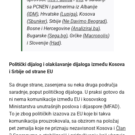
sa PCNEN i partnerima iz Albanije
(
IDM
), Hrvatske (
Lupiga
), Kosova
(
Sbunker
), Srbije (
Ne Davimo Beograd
),
Bosne i Hercegovine (
Analiziraj.ba
),
Bugarske (
Sega.bg
), Grčke (
Macropolis
)
i Slovenije (
Had
).
Politički dijalog i olakšavanje dijaloga između Kosova
i Srbije od strane EU
Sa druge strane, zasenjena su neka druga područja
saradnje, poput političkog dijaloga. U praksi gotovo da
ni nema komunikacije između EU i kosovskog
Ministarstva unutrašnjih poslova i dijaspore (MFAD).
To je zbog političkih izazova za EU koje bi takva
komunikacija prouzrokovala, sa obzirom na položaj
pet zemalja koje ne priznaju nezavisnost Kosova i
Član