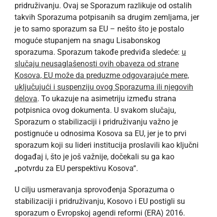
pridruživanju. Ovaj se Sporazum razlikuje od ostalih
takvih Sporazuma potpisanih sa drugim zemljama, jer
je to samo sporazum sa EU – nešto što je postalo
moguće stupanjem na snagu Lisabonskog
sporazuma. Sporazum takođe predviđa sledeće:
u
slučaju neusaglašenosti ovih obaveza od strane
Kosova, EU može da preduzme odgovarajuće mere,
uključujući i suspenziju ovog Sporazuma ili njegovih
delova
. To ukazuje na asimetriju između strana
potpisnica ovog dokumenta. U svakom slučaju,
Sporazum o stabilizaciji i pridruživanju važno je
postignuće u odnosima Kosova sa EU, jer je to prvi
sporazum koji su lideri institucija proslavili kao ključni
događaj i, što je još važnije, dočekali su ga kao
„potvrdu za EU perspektivu Kosova“.
U cilju usmeravanja sprovođenja Sporazuma o
stabilizaciji i pridruživanju, Kosovo i EU postigli su
sporazum o Evropskoj agendi reformi (ERA) 2016.