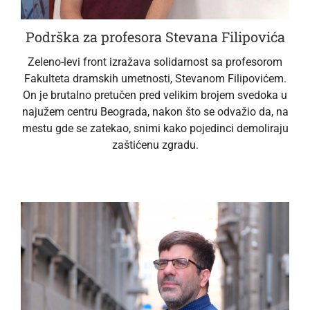
Podrška za profesora Stevana Filipovića
Zeleno-levi front izražava solidarnost sa profesorom
Fakulteta dramskih umetnosti, Stevanom Filipovićem.
On je brutalno pretučen pred velikim brojem svedoka u
najužem centru Beograda, nakon što se odvažio da, na
mestu gde se zatekao, snimi kako pojedinci demoliraju
zaštićenu zgradu.