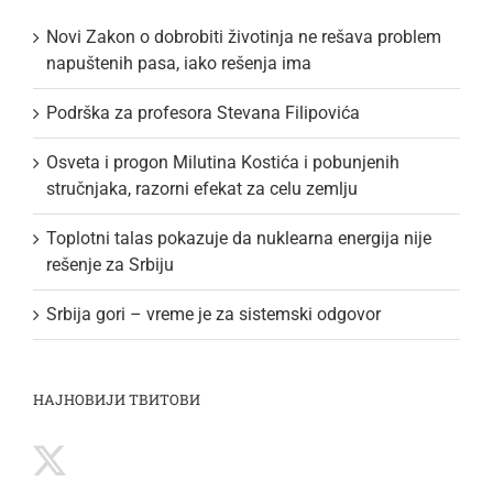
Novi Zakon o dobrobiti životinja ne rešava problem
napuštenih pasa, iako rešenja ima
Podrška za profesora Stevana Filipovića
Osveta i progon Milutina Kostića i pobunjenih
stručnjaka, razorni efekat za celu zemlju
Toplotni talas pokazuje da nuklearna energija nije
rešenje za Srbiju
Srbija gori – vreme je za sistemski odgovor
НАЈНОВИЈИ ТВИТОВИ