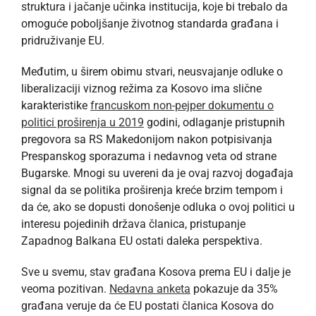
struktura i jačanje učinka institucija, koje bi trebalo da
omoguće poboljšanje životnog standarda građana i
pridruživanje EU.
Međutim, u širem obimu stvari, neusvajanje odluke o
liberalizaciji viznog režima za Kosovo ima slične
karakteristike
francuskom non-pejper dokumentu o
politici proširenja u 2019
godini, odlaganje pristupnih
pregovora sa RS Makedonijom nakon potpisivanja
Prespanskog sporazuma i nedavnog veta od strane
Bugarske. Mnogi su uvereni da je ovaj razvoj događaja
signal da se politika proširenja kreće brzim tempom i
da će, ako se dopusti donošenje odluka o ovoj politici u
interesu pojedinih država članica, pristupanje
Zapadnog Balkana EU ostati daleka perspektiva.
Sve u svemu, stav građana Kosova prema EU i dalje je
veoma pozitivan.
Nedavna anketa
pokazuje da 35%
građana veruje da će EU postati članica Kosova do