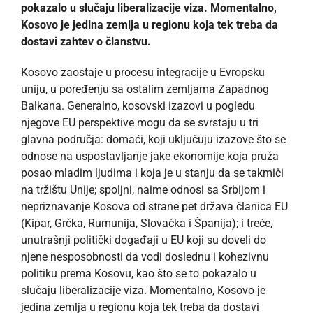
pokazalo u slučaju liberalizacije viza. Momentalno,
Kosovo je jedina zemlja u regionu koja tek treba da
dostavi zahtev o članstvu.
Kosovo zaostaje u procesu integracije u Evropsku
uniju, u poređenju sa ostalim zemljama Zapadnog
Balkana. Generalno, kosovski izazovi u pogledu
njegove EU perspektive mogu da se svrstaju u tri
glavna područja: domaći, koji uključuju izazove što se
odnose na uspostavljanje jake ekonomije koja pruža
posao mladim ljudima i koja je u stanju da se takmiči
na tržištu Unije; spoljni, naime odnosi sa Srbijom i
nepriznavanje Kosova od strane pet država članica EU
(Kipar, Grčka, Rumunija, Slovačka i Španija); i treće,
unutrašnji politički događaji u EU koji su doveli do
njene nesposobnosti da vodi doslednu i kohezivnu
politiku prema Kosovu, kao što se to pokazalo u
slučaju liberalizacije viza. Momentalno, Kosovo je
jedina zemlja u regionu koja tek treba da dostavi