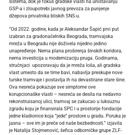
sistema, dok je fokus gradske vlasti na uništavanju
GSP-a i zloupotrebi javnog prevoza za punjenje
džepova privatnika bliskih SNS-u.
“Od 2022. godine, kada je Aleksandar Šapić prvi put
izabran za gradonačelnika Beograda, tramvajska
mreža u Beogradu nije doživela nijedno jedino
unapređenje. Nema plana proširenja šinskih koridora,
nema investicija u modernizaciju pruga. Godinama,
stručnjaci upozoravaju da je mreža loša, ali gradska
vlast umesto da se time bavi, nabavlja preskupe nove
turske tramvaje i postavlja ih na devastirane stare šine.
Ova nesreća pokazuje sve simptome ove
korupcionaške vlasti – nesreća se desila na nedavno
rekonstruisanoj ulici, tramvaj se zakucao u luksuznu
zgradu koju je finansirala SPC i u prostorije fondacije
jedne kladionice koja “jede” prostore u gradu. Poruka je
jasna – sve im je preče od naše bezbednosti.” izjavila
je Natalija Stojmenović, šefica odborničke grupe ZLF-