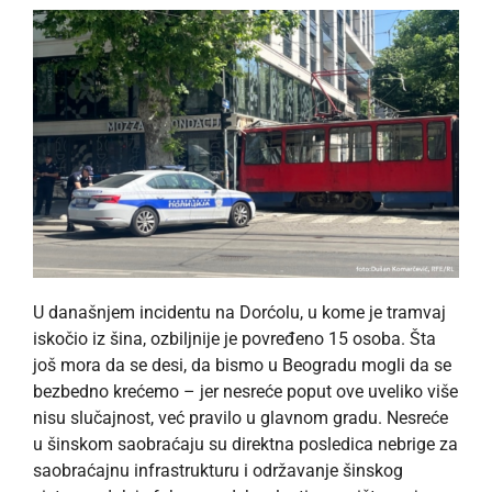
U današnjem incidentu na Dorćolu, u kome je tramvaj
iskočio iz šina, ozbiljnije je povređeno 15 osoba. Šta
još mora da se desi, da bismo u Beogradu mogli da se
bezbedno krećemo – jer nesreće poput ove uveliko više
nisu slučajnost, već pravilo u glavnom gradu. Nesreće
u šinskom saobraćaju su direktna posledica nebrige za
saobraćajnu infrastrukturu i održavanje šinskog