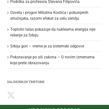
Podrška za profesora Stevana Filipovića
Osveta i progon Milutina Kostića i pobunjenih
stručnjaka, razorni efekat za celu zemlju
Toplotni talas pokazuje da nuklearna energija nije
rešenje za Srbiju
Srbija gori – vreme je za sistemski odgovor
Pokoravanje po sili zakona – O novim izmenama
koje prete obrazovanju
НАЈНОВИЈИ ТВИТОВИ