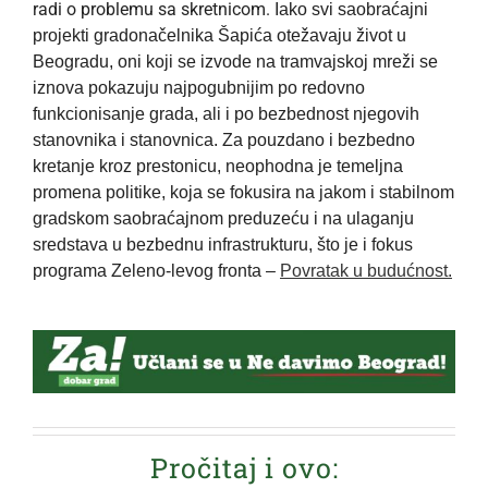
radi o problemu sa skretnicom.
Iako svi saobraćajni
projekti gradonačelnika Šapića otežavaju život u
Beogradu, oni koji se izvode na tramvajskoj mreži se
iznova pokazuju najpogubnijim po redovno
funkcionisanje grada, ali i po bezbednost njegovih
stanovnika i stanovnica. Za pouzdano i bezbedno
kretanje kroz prestonicu, neophodna je temeljna
promena politike, koja se fokusira na jakom i stabilnom
gradskom saobraćajnom preduzeću i na ulaganju
sredstava u bezbednu infrastrukturu, što je i fokus
programa Zeleno-levog fronta –
Povratak u budućnost.
Pročitaj i ovo: