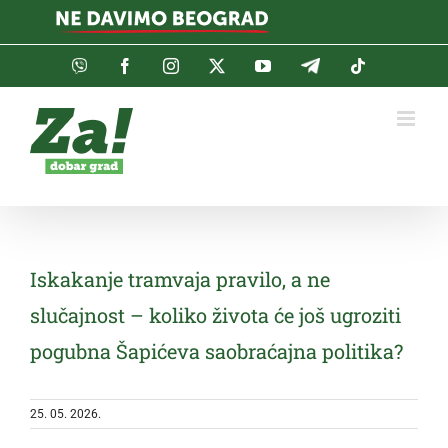
Skip
to
content
Viber
Facebook
Instagram
Twitter
YouTube
Telegram
Tiktok
Iskakanje tramvaja pravilo, a ne
slučajnost – koliko života će još ugroziti
pogubna Šapićeva saobraćajna politika?
25. 05. 2026.