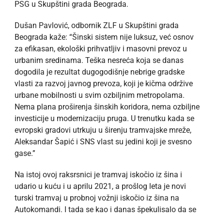
PSG u Skupštini grada Beograda.
Dušan Pavlović, odbornik ZLF u Skupštini grada
Beograda kaže: “Šinski sistem nije luksuz, već osnov
za efikasan, ekološki prihvatljiv i masovni prevoz u
urbanim sredinama. Teška nesreća koja se danas
dogodila je rezultat dugogodišnje nebrige gradske
vlasti za razvoj javnog prevoza, koji je kičma održive
urbane mobilnosti u svim ozbiljnim metropolama.
Nema plana proširenja šinskih koridora, nema ozbiljne
investicije u modernizaciju pruga. U trenutku kada se
evropski gradovi utrkuju u širenju tramvajske mreže,
Aleksandar Šapić i SNS vlast su jedini koji je svesno
gase.”
Na istoj ovoj raksrsnici je tramvaj iskočio iz šina i
udario u kuću i u aprilu 2021, a prošlog leta je novi
turski tramvaj u probnoj vožnji iskočio iz šina na
Autokomandi. I tada se kao i danas špekulisalo da se