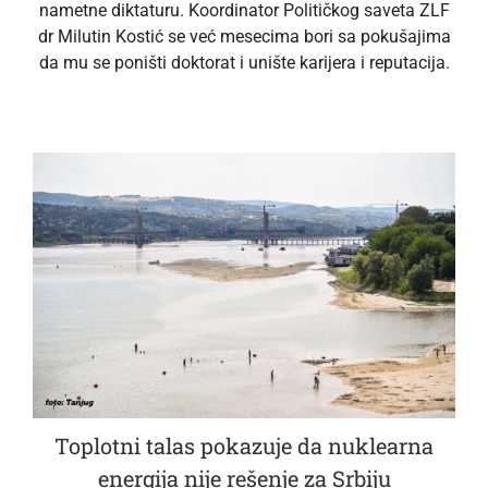
nametne diktaturu. Koordinator Političkog saveta ZLF
dr Milutin Kostić se već mesecima bori sa pokušajima
da mu se poništi doktorat i unište karijera i reputacija.
Toplotni talas pokazuje da nuklearna
energija nije rešenje za Srbiju