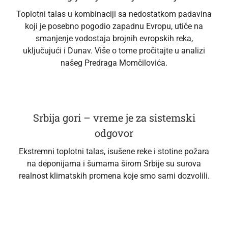
Toplotni talas u kombinaciji sa nedostatkom padavina
koji je posebno pogodio zapadnu Evropu, utiče na
smanjenje vodostaja brojnih evropskih reka,
uključujući i Dunav. Više o tome pročitajte u analizi
našeg Predraga Momčilovića.
Srbija gori – vreme je za sistemski
odgovor
Ekstremni toplotni talas, isušene reke i stotine požara
na deponijama i šumama širom Srbije su surova
realnost klimatskih promena koje smo sami dozvolili.