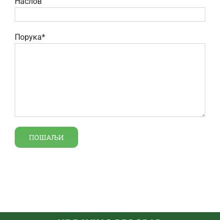
Наслов
Порука*