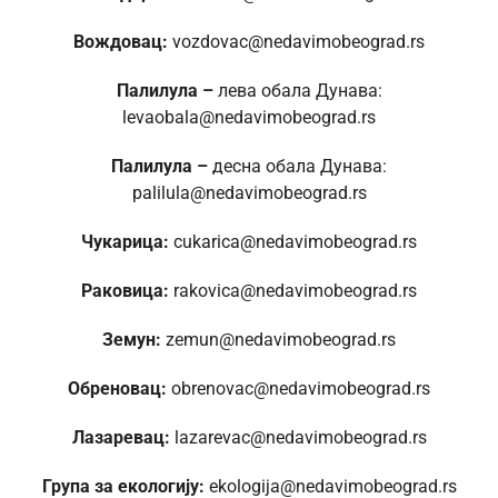
Вождовац:
vozdovac@nedavimobeograd.rs
Палилула –
лева обала Дунава:
levaobala@nedavimobeograd.rs
Палилула –
десна обала Дунава:
palilula@nedavimobeograd.rs
Чукарица:
cukarica@nedavimobeograd.rs
Раковица:
rakovica@nedavimobeograd.rs
Земун:
zemun@nedavimobeograd.rs
Обреновац:
obrenovac@nedavimobeograd.rs
Лазаревац:
lazarevac@nedavimobeograd.rs
Група за екологију:
ekologija@nedavimobeograd.rs