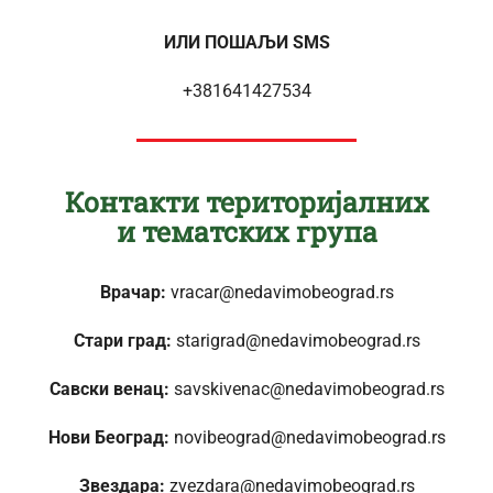
ИЛИ ПОШАЉИ SMS
+381641427534
Контакти територијалних
и тематских група
Врачар:
vracar@nedavimobeograd.rs
Стари град:
starigrad@nedavimobeograd.rs
Савски венац:
savskivenac@nedavimobeograd.rs
Нови Београд:
novibeograd@nedavimobeograd.rs
Звездара:
zvezdara@nedavimobeograd.rs