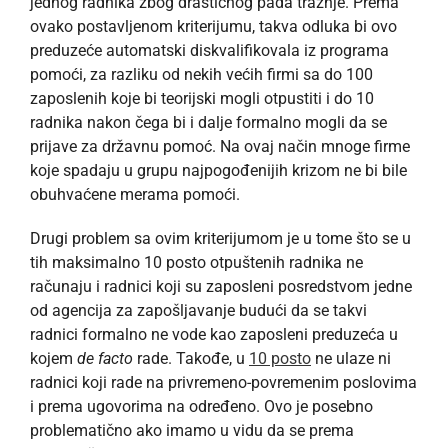
jednog radnika zbog drastičnog pada tražnje. Prema
ovako postavljenom kriterijumu, takva odluka bi ovo
preduzeće automatski diskvalifikovala iz programa
pomoći, za razliku od nekih većih firmi sa do 100
zaposlenih koje bi teorijski mogli otpustiti i do 10
radnika nakon čega bi i dalje formalno mogli da se
prijave za državnu pomoć. Na ovaj način mnoge firme
koje spadaju u grupu najpogođenijih krizom ne bi bile
obuhvaćene merama pomoći.
Drugi problem sa ovim kriterijumom je u tome što se u
tih maksimalno 10 posto otpuštenih radnika ne
računaju i radnici koji su zaposleni posredstvom jedne
od agencija za zapošljavanje budući da se takvi
radnici formalno ne vode kao zaposleni preduzeća u
kojem
de facto
rade. Takođe, u
10 posto
ne ulaze ni
radnici koji rade na privremeno-povremenim poslovima
i prema ugovorima na određeno. Ovo je posebno
problematično ako imamo u vidu da se prema