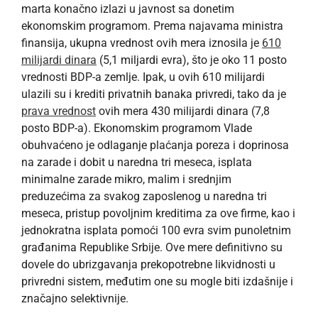
marta konačno izlazi u javnost sa donetim
ekonomskim programom. Prema najavama ministra
finansija, ukupna vrednost ovih mera iznosila je
610
milijardi dinara
(5,1 miljardi evra), što je oko 11 posto
vrednosti BDP-a zemlje. Ipak, u ovih 610 milijardi
ulazili su i krediti privatnih banaka privredi, tako da je
prava vrednost
ovih mera 430 milijardi dinara (7,8
posto BDP-a). Ekonomskim programom Vlade
obuhvaćeno je odlaganje plaćanja poreza i doprinosa
na zarade i dobit u naredna tri meseca, isplata
minimalne zarade mikro, malim i srednjim
preduzećima za svakog zaposlenog u naredna tri
meseca, pristup povoljnim kreditima za ove firme, kao i
jednokratna isplata pomoći 100 evra svim punoletnim
građanima Republike Srbije. Ove mere definitivno su
dovele do ubrizgavanja prekopotrebne likvidnosti u
privredni sistem, međutim one su mogle biti izdašnije i
značajno selektivnije.