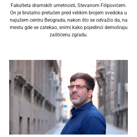
Fakulteta dramskih umetnosti, Stevanom Filipovićem.
On je brutalno pretučen pred velikim brojem svedoka u
najužem centru Beograda, nakon što se odvažio da, na
mestu gde se zatekao, snimi kako pojedinci demoliraju
zaštićenu zgradu.