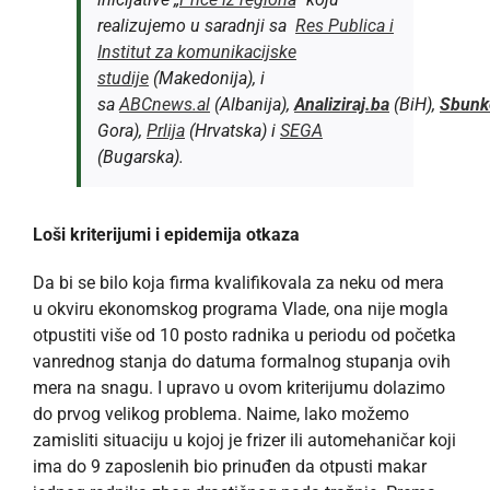
realizujemo u saradnji sa
Res Publica i
Institut za komunikacijske
studije
(Makedonija), i
sa
ABCnews.al
(Albanija),
Analiziraj.ba
(BiH),
Sbunk
Gora),
Prlija
(Hrvatska) i
SEGA
(Bugarska).
Loši kriterijumi i epidemija otkaza
Da bi se bilo koja firma kvalifikovala za neku od mera
u okviru ekonomskog programa Vlade, ona nije mogla
otpustiti više od 10 posto radnika u periodu od početka
vanrednog stanja do datuma formalnog stupanja ovih
mera na snagu. I upravo u ovom kriterijumu dolazimo
do prvog velikog problema. Naime, lako možemo
zamisliti situaciju u kojoj je frizer ili automehaničar koji
ima do 9 zaposlenih bio prinuđen da otpusti makar