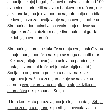
situaciju u kojoj bogatiji članovi društva isplatu od 100
evra nisu ni primetili na svom bankovnom računu, dok
je za one kojima je ova pomoć najpotrebnija ona bila
nedovoljna za zadovoljavanje najosnovnijih potreba.
Siromašna domaćinstva sa većim brojem dece su
najgore prošla s obzirom da jedino maloletni građani
ne dobijaju ovu pomoć.
Siromašnije porodice takođe nemaju svoju ušteđevinu
i imaju manju podršku na koju se mogu osloniti (npr.
teže pozajmljuju novac), a u uslovima pandemije
nastaju i vanredni troškovi (maske, higijena itd.).
Socijalno odgovorna politika u uslovima krize
pogotovo je važna u zemljama koje se nalaze na
samom
evropskom vrhu po pitanju stope rizika od
siromaštva
u koje spada i Srbija.
U tom kontekstu poražavajuća je činjenica da je
Srbija
jedina zemlja u regionu
koja niti je povećala visinu