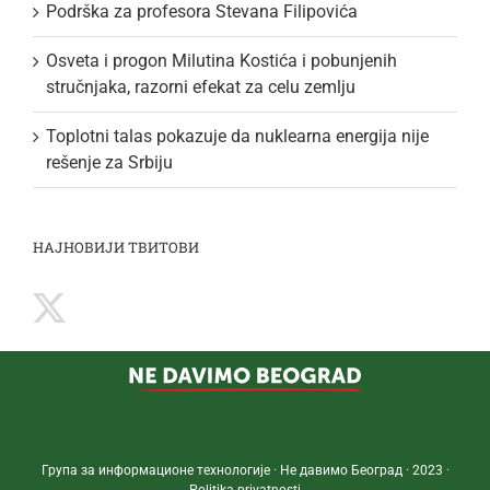
Podrška za profesora Stevana Filipovića
Osveta i progon Milutina Kostića i pobunjenih
stručnjaka, razorni efekat za celu zemlju
Toplotni talas pokazuje da nuklearna energija nije
rešenje za Srbiju
НАЈНОВИЈИ ТВИТОВИ
Група за информационе технологије · Не давимо Београд · 2023 ·
Politika privatnosti