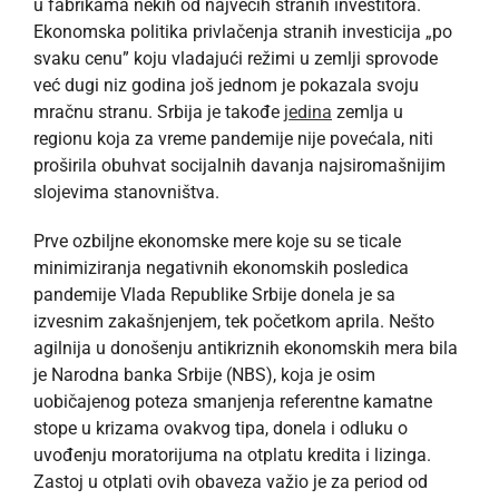
u fabrikama nekih od najvećih stranih investitora.
Ekonomska politika privlačenja stranih investicija „po
svaku cenu” koju vladajući režimi u zemlji sprovode
već dugi niz godina još jednom je pokazala svoju
mračnu stranu. Srbija je takođe
jedina
zemlja u
regionu koja za vreme pandemije nije povećala, niti
proširila obuhvat socijalnih davanja najsiromašnijim
slojevima stanovništva.
Prve ozbiljne ekonomske mere koje su se ticale
minimiziranja negativnih ekonomskih posledica
pandemije Vlada Republike Srbije donela je sa
izvesnim zakašnjenjem, tek početkom aprila. Nešto
agilnija u donošenju antikriznih ekonomskih mera bila
je Narodna banka Srbije (NBS), koja je osim
uobičajenog poteza smanjenja referentne kamatne
stope u krizama ovakvog tipa, donela i odluku o
uvođenju moratorijuma na otplatu kredita i lizinga.
Zastoj u otplati ovih obaveza važio je za period od