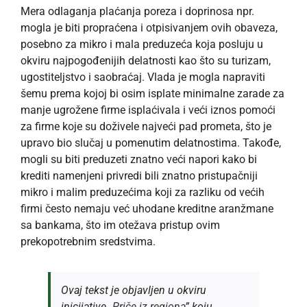
Mera odlaganja plaćanja poreza i doprinosa npr.
mogla je biti propraćena i otpisivanjem ovih obaveza,
posebno za mikro i mala preduzeća koja posluju u
okviru najpogođenijih delatnosti kao što su turizam,
ugostiteljstvo i saobraćaj. Vlada je mogla napraviti
šemu prema kojoj bi osim isplate minimalne zarade za
manje ugrožene firme isplaćivala i veći iznos pomoći
za firme koje su doživele najveći pad prometa, što je
upravo bio slučaj u pomenutim delatnostima. Takođe,
mogli su biti preduzeti znatno veći napori kako bi
krediti namenjeni privredi bili znatno pristupačniji
mikro i malim preduzećima koji za razliku od većih
firmi često nemaju već uhodane kreditne aranžmane
sa bankama, što im otežava pristup ovim
prekopotrebnim sredstvima.
Ovaj tekst je objavljen u okviru
inicijative „
Priče iz regiona
” koju