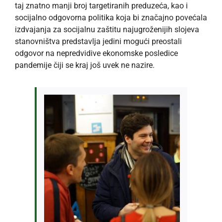
taj znatno manji broj targetiranih preduzeća, kao i
socijalno odgovorna politika koja bi značajno povećala
izdvajanja za socijalnu zaštitu najugroženijih slojeva
stanovništva predstavlja jedini mogući preostali
odgovor na nepredvidive ekonomske posledice
pandemije čiji se kraj još uvek ne nazire.