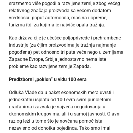
srazmerno više pogodila razvijene zemlje zbog većeg
relativnog značaja proizvoda sa većom dodatom
vrednošću poput automobila, mašina i opreme,
turizma itd. za kojima je najviše opala tražnja.
Kao država čije je učešće poljoprivrede i prehrambene
industrije (za čijim proizvodima je tražnja najmanje
pogođena) pet odnosno tri puta veće nego u zemljama
Zapadne Evrope, Srbija jednostavno nema iste
probleme kao razvijene zemlje Zapada.
Predizborni „poklon” u vidu 100 evra
Odluka Vlade da u paket ekonomskih mera uvrsti i
jednokratnu isplatu od 100 evra svim punoletnim
građanima izazvala je najveća negodovanja u
ekonomskim krugovima, ali i u samoj javnosti. Glavni
razlog leži u tome što je novčana pomoć ista
nezavisno od dohotka pojedinca. Tako smo imali