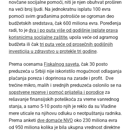
novčane socijalne pomoći, niti je njen obuhvat proširen
na veći broj ljudi. Na jednokratnu isplatu 100 evra
pomoći svim građanima potrošiće se ogroman deo
budžetskih sredstava, čak 600 miliona evra. Poređenja
radi, to je
dva i po puta više od godišnje isplate prava
korisnicima socijalne zaštite
, upola veće od agrarnog
budžeta ili čak
tri puta veće od prosečnih godišnjih
investicija u zdravstvo u protekle tri godine
.
Prema ocenama
Fiskalnog saveta
, čak 30 posto
preduzeća u Srbiji nije iskoristilo mogućnost odlaganja
plaćanja poreza i doprinosa na zarade i profit. Dve
trećine mikro, malih i srednjih preduzeća oslonilo se na
sopstvene rezerve i pomoć prijatelja i porodice
za
rešavanje finansijskih poteškoća za vreme vanrednog
stanja, a samo 5-10 posto njih je reklo da su Vladine
mere uticale na njihovu odluku o neotpuštanju radnika.
Prema anketi
dve domaće NVO
oko 230 miliona evra
od 950 miliona kolika je bila ukupna vrednost direktne