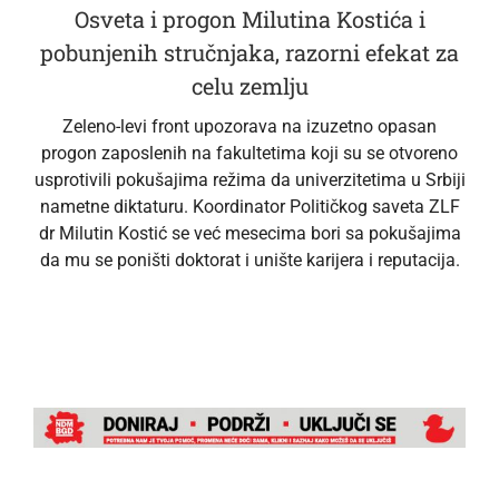
Osveta i progon Milutina Kostića i
pobunjenih stručnjaka, razorni efekat za
celu zemlju
Zeleno-levi front upozorava na izuzetno opasan
progon zaposlenih na fakultetima koji su se otvoreno
usprotivili pokušajima režima da univerzitetima u Srbiji
nametne diktaturu. Koordinator Političkog saveta ZLF
dr Milutin Kostić se već mesecima bori sa pokušajima
da mu se poništi doktorat i unište karijera i reputacija.