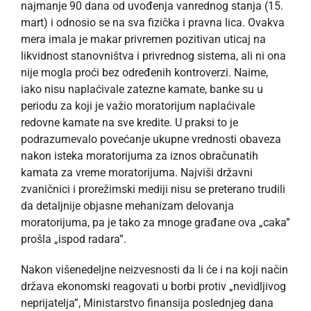
najmanje 90 dana od uvođenja vanrednog stanja (15.
mart) i odnosio se na sva fizička i pravna lica. Ovakva
mera imala je makar privremen pozitivan uticaj na
likvidnost stanovništva i privrednog sistema, ali ni ona
nije mogla proći bez određenih kontroverzi. Naime,
iako nisu naplaćivale zatezne kamate, banke su u
periodu za koji je važio moratorijum naplaćivale
redovne kamate na sve kredite. U praksi to je
podrazumevalo povećanje ukupne vrednosti obaveza
nakon isteka moratorijuma za iznos obračunatih
kamata za vreme moratorijuma. Najviši državni
zvaničnici i prorežimski mediji nisu se preterano trudili
da detaljnije objasne mehanizam delovanja
moratorijuma, pa je tako za mnoge građane ova „caka”
prošla „ispod radara”.
Nakon višenedeljne neizvesnosti da li će i na koji način
država ekonomski reagovati u borbi protiv „nevidljivog
neprijatelja”, Ministarstvo finansija poslednjeg dana