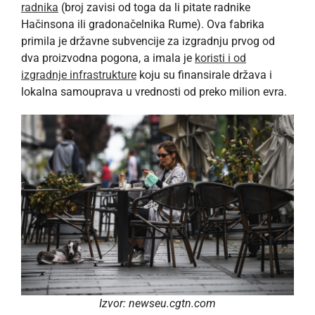
radnika
(broj zavisi od toga da li pitate radnike
Hačinsona ili gradonačelnika Rume). Ova fabrika
primila je državne subvencije za izgradnju prvog od
dva proizvodna pogona, a imala je
koristi i od
izgradnje infrastrukture
koju su finansirale država i
lokalna samouprava u vrednosti od preko milion evra.
Izvor: newseu.cgtn.com