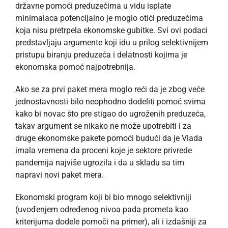
državne pomoći preduzećima u vidu isplate
minimalaca potencijalno je moglo otići preduzećima
koja nisu pretrpela ekonomske gubitke. Svi ovi podaci
predstavljaju argumente koji idu u prilog selektivnijem
pristupu biranju preduzeća i delatnosti kojima je
ekonomska pomoć najpotrebnija.
Ako se za prvi paket mera moglo reći da je zbog veće
jednostavnosti bilo neophodno dodeliti pomoć svima
kako bi novac što pre stigao do ugroženih preduzeća,
takav argument se nikako ne može upotrebiti i za
druge ekonomske pakete pomoći budući da je Vlada
imala vremena da proceni koje je sektore privrede
pandemija najviše ugrozila i da u skladu sa tim
napravi novi paket mera.
Ekonomski program koji bi bio mnogo selektivniji
(uvođenjem određenog nivoa pada prometa kao
kriterijuma dodele pomoči na primer), ali i izdašniji za