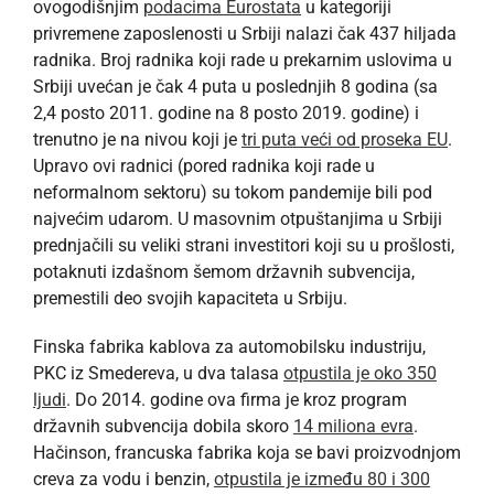
ovogodišnjim
podacima Eurostata
u kategoriji
privremene zaposlenosti u Srbiji nalazi čak 437 hiljada
radnika. Broj radnika koji rade u prekarnim uslovima u
Srbiji uvećan je čak 4 puta u poslednjih 8 godina (sa
2,4 posto 2011. godine na 8 posto 2019. godine) i
trenutno je na nivou koji je
tri puta veći od proseka EU
.
Upravo ovi radnici (pored radnika koji rade u
neformalnom sektoru) su tokom pandemije bili pod
najvećim udarom. U masovnim otpuštanjima u Srbiji
prednjačili su veliki strani investitori koji su u prošlosti,
potaknuti izdašnom šemom državnih subvencija,
premestili deo svojih kapaciteta u Srbiju.
Finska fabrika kablova za automobilsku industriju,
PKC iz Smedereva, u dva talasa
otpustila je oko 350
ljudi
. Do 2014. godine ova firma je kroz program
državnih subvencija dobila skoro
14 miliona evra
.
Hačinson, francuska fabrika koja se bavi proizvodnjom
creva za vodu i benzin,
otpustila je između 80 i 300