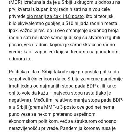
(MOR) izračunala da je u Srbiji u drugom u odnosu na
prvi kvartal ukupan broj radnih sati na nivou cele
privrede
bio manji za čak 14,8 posto
, što bi teorijski
bilo ekvivalentno gubljenju 510 hiljada radnih mesta.
Ipak, važno je reći da u ovo smanjenje ukupnog broja
radnih sati ne ulaze samo ljudi koji su stvarno izgubili
posao, već i radnici kojima je samo skraćeno radno
vreme, kao i zaposleni koji su trenutno na prinudnom
odmoru itd.
Politička elita u Srbiji takođe nije propustila priliku da
se pohvali činjenicom da će Srbija za vreme pandemije
imati jednu od najmanjih stopa pada BDP-a, ili kako
oni to vole da kažu –
najveću stopu rasta
(iako je
negativna). Međutim, relativno manja stopa pada BDP-
a u Srbiji (prema MMF-u 3 posto ove godine) nema
puno veze sa nekom preterano uspešnom
ekonomskom politikom, već sa strukturom odnosno
nerazvijenošću privrede. Pandemija koronavirusa je