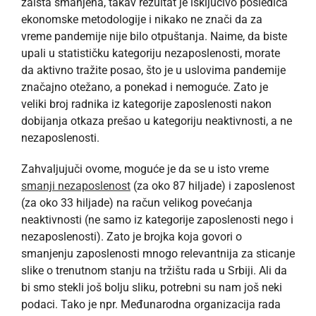
zaista smanjena, takav rezultat je isključivo posledica
ekonomske metodologije i nikako ne znači da za
vreme pandemije nije bilo otpuštanja. Naime, da biste
upali u statističku kategoriju nezaposlenosti, morate
da aktivno tražite posao, što je u uslovima pandemije
značajno otežano, a ponekad i nemoguće. Zato je
veliki broj radnika iz kategorije zaposlenosti nakon
dobijanja otkaza prešao u kategoriju neaktivnosti, a ne
nezaposlenosti.
Zahvaljujuči ovome, moguće je da se u isto vreme
smanji nezaposlenost
(za oko 87 hiljade) i zaposlenost
(za oko 33 hiljade) na račun velikog povećanja
neaktivnosti (ne samo iz kategorije zaposlenosti nego i
nezaposlenosti). Zato je brojka koja govori o
smanjenju zaposlenosti mnogo relevantnija za sticanje
slike o trenutnom stanju na tržištu rada u Srbiji. Ali da
bi smo stekli još bolju sliku, potrebni su nam još neki
podaci. Tako je npr. Međunarodna organizacija rada