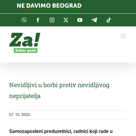
Skip
to
content
Viber
Facebook
Instagram
Twitter
YouTube
Telegram
Tiktok
Nevidljivi u borbi protiv nevidljivog
neprijatelja
07. 10. 2020.
Samozaposleni preduzetnici, radnici koji rade u