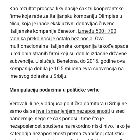
Kao rezultat procesa likvidacije čak tri kooperantske
firme koje rade za italijansku kompaniju Olimpias u
Nišu, koja je inače ekskluzivni dobavljač čuvene
italijanske kompanije Beneton,
između 500 i 700
radnika preko noći je ostalo bez posla
. Ova
multionacionalna italijanska kompanija takođe spada
u red onih stranih firmi koji su dobile izdašne državne
subvencije. U slučaju Benetona, do 2015. godine ova
kompanija dobila je 10,5 miliona evra subvencija na
ime svog dolaska u Srbiju.
Manipulacija podacima u političke svrhe
Verovali ili ne, vladajuća politička garnitura u Srbiji ne
samo da se
hvali smanjenjem nezaposlenosti
u sred
pandemije, nego se čak ponosi i time što je
nezaposlenost spuštena na rekordno niski nivo. Iako je
kategorija nezaposlenosti prema zvaničnoj statistici