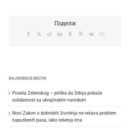
Подели
Facebook
Twitter
Reddit
LinkedIn
Tumblr
Pinterest
Vk
Email
НАЈНОВИЈЕ ВЕСТИ
Poseta Zelenskog – prilika da Srbija pokaže
solidarnost sa ukrajinskim narodom
Novi Zakon o dobrobiti životinja ne rešava problem
napuštenih pasa, iako rešenja ima