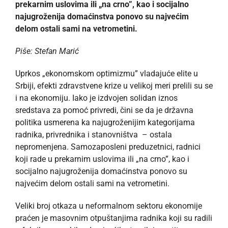
prekarnim uslovima ili „na crno”, kao i socijalno
najugroženija domaćinstva ponovo su najvećim
delom ostali sami na vetrometini.
Piše: Stefan Marić
Uprkos „ekonomskom optimizmu” vladajuće elite u
Srbiji, efekti zdravstvene krize u velikoj meri prelili su se
i na ekonomiju. Iako je izdvojen solidan iznos
sredstava za pomoć privredi, čini se da je državna
politika usmerena ka najugroženijim kategorijama
radnika, privrednika i stanovništva – ostala
nepromenjena. Samozaposleni preduzetnici, radnici
koji rade u prekarnim uslovima ili „na crno”, kao i
socijalno najugroženija domaćinstva ponovo su
najvećim delom ostali sami na vetrometini.
Veliki broj otkaza u neformalnom sektoru ekonomije
praćen je masovnim otpuštanjima radnika koji su radili