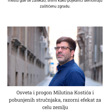
mestu gde se zatekao, snimi kako pojedinci demoliraju
zaštićenu zgradu.
Osveta i progon Milutina Kostića i
pobunjenih stručnjaka, razorni efekat za
celu zemlju