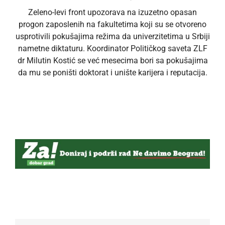
Zeleno-levi front upozorava na izuzetno opasan
progon zaposlenih na fakultetima koji su se otvoreno
usprotivili pokušajima režima da univerzitetima u Srbiji
nametne diktaturu. Koordinator Političkog saveta ZLF
dr Milutin Kostić se već mesecima bori sa pokušajima
da mu se poništi doktorat i unište karijera i reputacija.