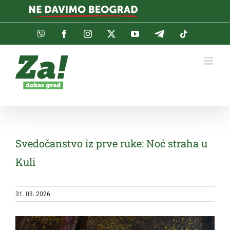
Skip
to
content
Viber
Facebook
Instagram
Twitter
YouTube
Telegram
Tiktok
Svedočanstvo iz prve ruke: Noć straha u
Kuli
31. 03. 2026.