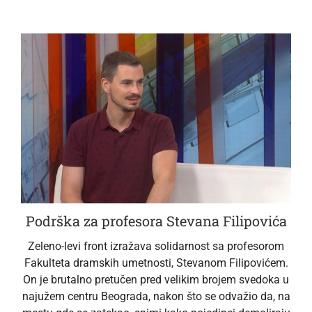
Podrška za profesora Stevana Filipovića
Zeleno-levi front izražava solidarnost sa profesorom
Fakulteta dramskih umetnosti, Stevanom Filipovićem.
On je brutalno pretučen pred velikim brojem svedoka u
najužem centru Beograda, nakon što se odvažio da, na