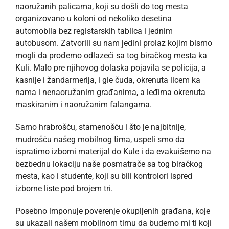
naoružanih palicama, koji su došli do tog mesta
organizovano u koloni od nekoliko desetina
automobila bez registarskih tablica i jednim
autobusom. Zatvorili su nam jedini prolaz kojim bismo
mogli da prođemo odlazeći sa tog biračkog mesta ka
Kuli. Malo pre njihovog dolaska pojavila se policija, a
kasnije i žandarmerija, i gle čuda, okrenuta licem ka
nama i nenaoružanim građanima, a leđima okrenuta
maskiranim i naoružanim falangama.
Samo hrabrošću, stamenošću i što je najbitnije,
mudrošću našeg mobilnog tima, uspeli smo da
ispratimo izborni materijal do Kule i da evakuišemo na
bezbednu lokaciju naše posmatrače sa tog biračkog
mesta, kao i studente, koji su bili kontrolori ispred
izborne liste pod brojem tri.
Posebno imponuje poverenje okupljenih građana, koje
su ukazali našem mobilnom timu da budemo mi ti koji