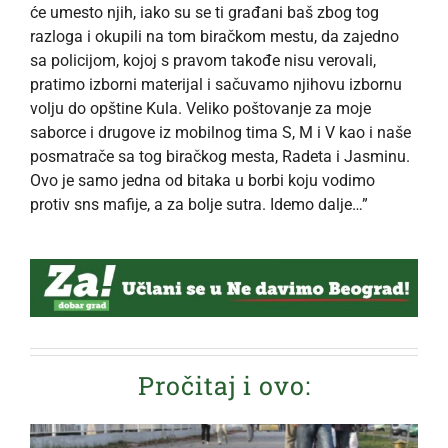
će umesto njih, iako su se ti građani baš zbog tog
razloga i okupili na tom biračkom mestu, da zajedno
sa policijom, kojoj s pravom takođe nisu verovali,
pratimo izborni materijal i sačuvamo njihovu izbornu
volju do opštine Kula. Veliko poštovanje za moje
saborce i drugove iz mobilnog tima S, M i V kao i naše
posmatrače sa tog biračkog mesta, Radeta i Jasminu.
Ovo je samo jedna od bitaka u borbi koju vodimo
protiv sns mafije, a za bolje sutra. Idemo dalje…”
Pročitaj i ovo: