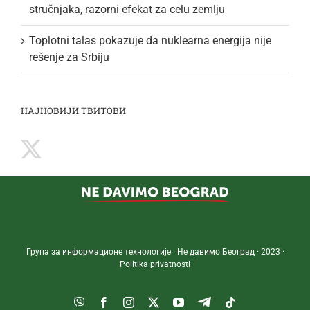
stručnjaka, razorni efekat za celu zemlju
Toplotni talas pokazuje da nuklearna energija nije
rešenje za Srbiju
НАЈНОВИЈИ ТВИТОВИ
Група за информационе технологије · Не давимо Београд · 2023 ·
Politika privatnosti
Viber
Facebook
Instagram
Twitter
YouTube
Telegram
Tiktok