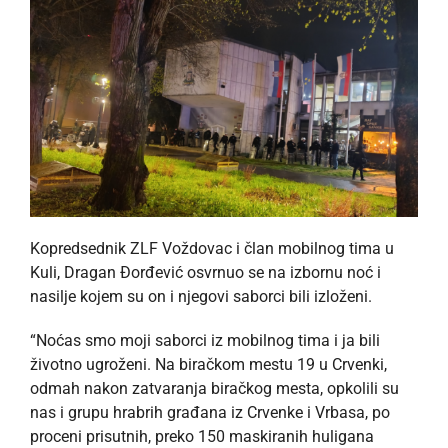
Kopredsednik ZLF Voždovac i član mobilnog tima u
Kuli, Dragan Đorđević osvrnuo se na izbornu noć i
nasilje kojem su on i njegovi saborci bili izloženi.
“Noćas smo moji saborci iz mobilnog tima i ja bili
životno ugroženi. Na biračkom mestu 19 u Crvenki,
odmah nakon zatvaranja biračkog mesta, opkolili su
nas i grupu hrabrih građana iz Crvenke i Vrbasa, po
proceni prisutnih, preko 150 maskiranih huligana