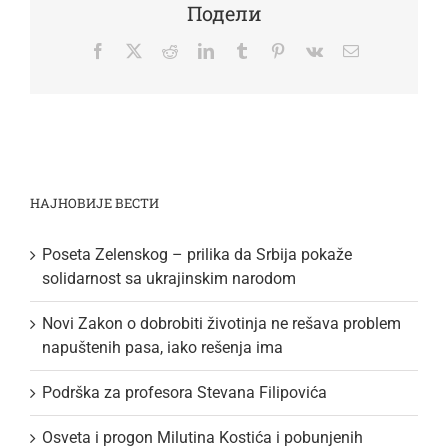
Подели
Facebook
Twitter
Reddit
LinkedIn
Tumblr
Pinterest
Vk
Email
НАЈНОВИЈЕ ВЕСТИ
Poseta Zelenskog – prilika da Srbija pokaže
solidarnost sa ukrajinskim narodom
Novi Zakon o dobrobiti životinja ne rešava problem
napuštenih pasa, iako rešenja ima
Podrška za profesora Stevana Filipovića
Osveta i progon Milutina Kostića i pobunjenih