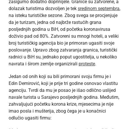
zasigurno dodatno doprinijele. Granice su zatvorene, a
dolazak turistima dozvoljen je tek
sredinom septembra
,
na isteku turističke sezone. Zbog svega se procjenjuje
da je turizam, jedna od najbrže rastućih grana
posljednjih godina u BiH, od početka koronavirusa
doživio pad od 80%. Zatvoreni su mnogi hoteli, a veliki
broj turističkig agencija bio je primoran ugasiti svoje
poslovanje. Upravo zbog zatvaranja granica, turistički
radnici u BiH su, jednako poput ugostitelja, u nekoliko
navrata i širom zemlje organizirali
proteste
.
Jedan od onih koji su bili primorani svoju firmu je i
Edin Demirović, koji je prije tri godine osnovao vlastitu
agenciju. Tvrdi da mu je posao je išao odlično uslijed
navale turista u Sarajevo posljednjih godina. Međutim,
zahvaljujući početku korona krize, mjesecima je nije
imao posla i mušterija, zbog čega je u konačnici
odlučio ugasiti firmu: