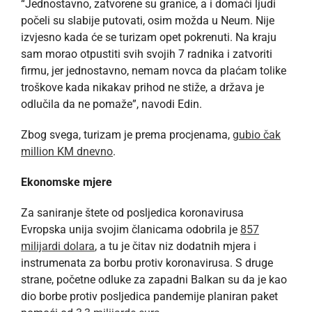
“Jednostavno, zatvorene su granice, a i domaći ljudi
počeli su slabije putovati, osim možda u Neum. Nije
izvjesno kada će se turizam opet pokrenuti. Na kraju
sam morao otpustiti svih svojih 7 radnika i zatvoriti
firmu, jer jednostavno, nemam novca da plaćam tolike
troškove kada nikakav prihod ne stiže, a država je
odlučila da ne pomaže”, navodi Edin.
Zbog svega, turizam je prema procjenama,
gubio čak
million KM dnevno
.
Ekonomske mjere
Za saniranje štete od posljedica koronavirusa
Evropska unija svojim članicama odobrila je
857
milijardi dolara
, a tu je čitav niz dodatnih mjera i
instrumenata za borbu protiv koronavirusa. S druge
strane, početne odluke za zapadni Balkan su da je kao
dio borbe protiv posljedica pandemije planiran paket