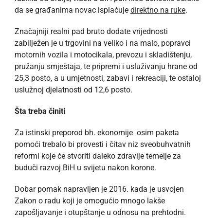
da se građanima novac isplaćuje
direktno na ruke
.
Značajniji realni pad bruto dodate vrijednosti
zabilježen je u trgovini na veliko i na malo, popravci
motornih vozila i motocikala, prevozu i skladištenju,
pružanju smještaja, te pripremi i usluživanju hrane od
25,3 posto, a u umjetnosti, zabavi i rekreaciji, te ostaloj
uslužnoj djelatnosti od 12,6 posto.
Šta treba činiti
Za istinski preporod bh. ekonomije osim paketa
pomoći trebalo bi provesti i čitav niz sveobuhvatnih
reformi koje će stvoriti daleko zdravije temelje za
buduči razvoj BiH u svijetu nakon korone.
Dobar pomak napravljen je 2016. kada je usvojen
Zakon o radu koji je omogućio mnogo lakše
zapošljavanje i otupštanje u odnosu na prehtodni.