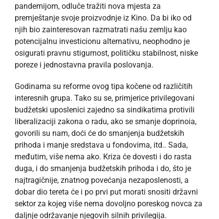
pandemijom, odluče tražiti nova mjesta za
premještanje svoje proizvodnje iz Kino. Da bi iko od
njih bio zainteresovan razmatrati našu zemlju kao
potencijalnu investicionu alternativu, neophodno je
osigurati pravnu stigurnost, političku stabilnost, niske
poreze i jednostavna pravila poslovanja.
Godinama su reforme ovog tipa kočene od različitih
interesnih grupa. Tako su se, primjerice privilegovani
budžetski uposlenici zajedno sa sindikatima protivili
liberalizaciji zakona o radu, ako se smanje doprinoia,
govorili su nam, doći će do smanjenja budžetskih
prihoda i manje sredstava u fondovima, itd.. Sada,
međutim, više nema ako. Kriza će dovesti i do rasta
duga, i do smanjenja budžetskih prihoda i do, što je
najtragičnije, znatnog povećanja nezaposlenosti, a
dobar dio tereta će i po prvi put morati snositi državni
sektor za kojeg više nema dovoljno poreskog novca za
daljnje održavanje njegovih silnih privilegija.