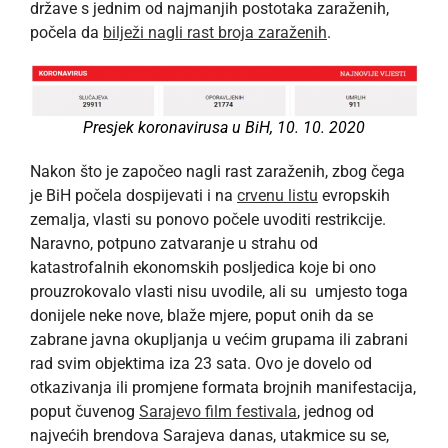
države s jednim od najmanjih postotaka zaraženih,
počela da
bilježi nagli rast broja zaraženih
.
Presjek koronavirusa u BiH, 10. 10. 2020
Nakon što je započeo nagli rast zaraženih, zbog čega
je BiH počela dospijevati i na
crvenu listu
evropskih
zemalja, vlasti su ponovo počele uvoditi restrikcije.
Naravno, potpuno zatvaranje u strahu od
katastrofalnih ekonomskih posljedica koje bi ono
prouzrokovalo vlasti nisu uvodile, ali su umjesto toga
donijele neke nove, blaže mjere, poput onih da se
zabrane javna okupljanja u većim grupama ili zabrani
rad svim objektima iza 23 sata. Ovo je dovelo od
otkazivanja ili promjene formata brojnih manifestacija,
poput čuvenog
Sarajevo film festivala
, jednog od
najvećih brendova Sarajeva danas, utakmice su se,