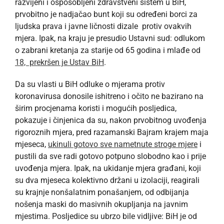
razvijeni i osposobljeni zdravstveni sistem u BiH,
prvobitno je nadjačao bunt koji su određeni borci za
ljudska prava i javne ličnosti dizale protiv ovakvih
mjera. Ipak, na kraju je presudio Ustavni sud: odlukom
o zabrani kretanja za starije od 65 godina i mlađe od
18, prekršen je Ustav BiH
.
Da su vlasti u BiH odluke o mjerama protiv
koronavirusa donosile ishitreno i očito ne bazirano na
širim procjenama koristi i mogućih posljedica,
pokazuje i činjenica da su, nakon prvobitnog uvođenja
rigoroznih mjera, pred razamanski Bajram krajem maja
mjeseca,
ukinuli gotovo sve nametnute stroge mjere
i
pustili da sve radi gotovo potpuno slobodno kao i prije
uvođenja mjera. Ipak, na ukidanje mjera građani, koji
su dva mjeseca kolektivno držani u izolaciji, reagirali
su krajnje nonšalatnim ponašanjem, od odbijanja
nošenja maski do masivnih okupljanja na javnim
mjestima. Posljedice su ubrzo bile vidljive: BiH je od