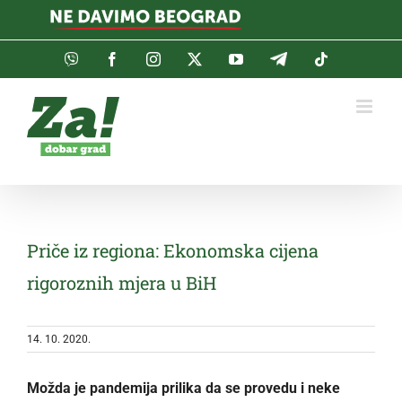
Skip
to
content
Viber
Facebook
Instagram
Twitter
YouTube
Telegram
Tiktok
Priče iz regiona: Ekonomska cijena
rigoroznih mjera u BiH
14. 10. 2020.
Možda je pandemija prilika da se provedu i neke