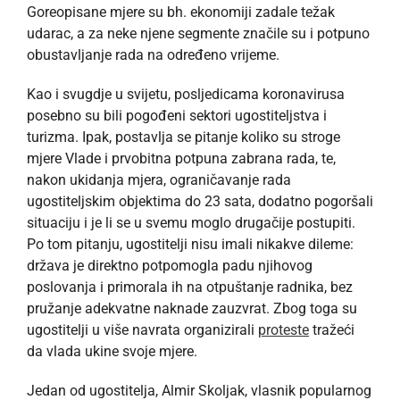
Goreopisane mjere su bh. ekonomiji zadale težak
udarac, a za neke njene segmente značile su i potpuno
obustavljanje rada na određeno vrijeme.
Kao i svugdje u svijetu, posljedicama koronavirusa
posebno su bili pogođeni sektori ugostiteljstva i
turizma. Ipak, postavlja se pitanje koliko su stroge
mjere Vlade i prvobitna potpuna zabrana rada, te,
nakon ukidanja mjera, ograničavanje rada
ugostiteljskim objektima do 23 sata, dodatno pogoršali
situaciju i je li se u svemu moglo drugačije postupiti.
Po tom pitanju, ugostitelji nisu imali nikakve dileme:
država je direktno potpomogla padu njihovog
poslovanja i primorala ih na otpuštanje radnika, bez
pružanje adekvatne naknade zauzvrat. Zbog toga su
ugostitelji u više navrata organizirali
proteste
tražeći
da vlada ukine svoje mjere.
Jedan od ugostitelja, Almir Skoljak, vlasnik popularnog