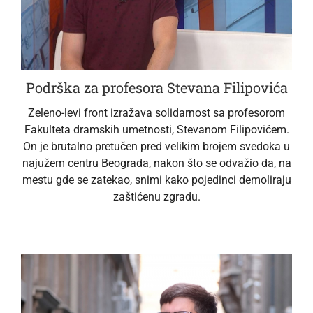
Podrška za profesora Stevana Filipovića
Zeleno-levi front izražava solidarnost sa profesorom
Fakulteta dramskih umetnosti, Stevanom Filipovićem.
On je brutalno pretučen pred velikim brojem svedoka u
najužem centru Beograda, nakon što se odvažio da, na
mestu gde se zatekao, snimi kako pojedinci demoliraju
zaštićenu zgradu.