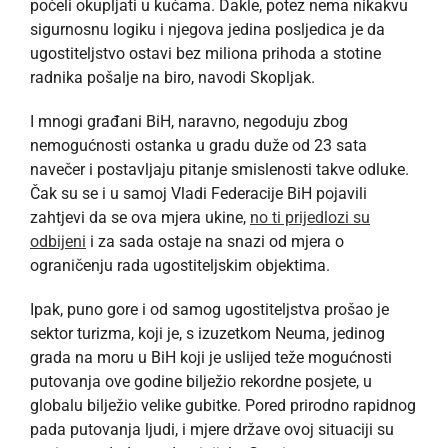
počeli okupljati u kućama. Dakle, potez nema nikakvu
sigurnosnu logiku i njegova jedina posljedica je da
ugostiteljstvo ostavi bez miliona prihoda a stotine
radnika pošalje na biro, navodi Skopljak.
I mnogi građani BiH, naravno, negoduju zbog
nemogućnosti ostanka u gradu duže od 23 sata
navečer i postavljaju pitanje smislenosti takve odluke.
Čak su se i u samoj Vladi Federacije BiH pojavili
zahtjevi da se ova mjera ukine,
no ti prijedlozi su
odbijeni
i za sada ostaje na snazi od mjera o
ograničenju rada ugostiteljskim objektima.
Ipak, puno gore i od samog ugostiteljstva prošao je
sektor turizma, koji je, s izuzetkom Neuma, jedinog
grada na moru u BiH koji je uslijed teže mogućnosti
putovanja ove godine bilježio rekordne posjete, u
globalu bilježio velike gubitke. Pored prirodno rapidnog
pada putovanja ljudi, i mjere države ovoj situaciji su