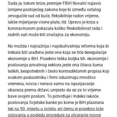
Sada je, tokom krize, premijer FBiH Novalić najavio
izmjene postojećeg zakona koje bi između ostalog
omogućile rad od kuće, fleksibilnije radon vrijeme,
lakše mijenjanje visine plate, itd. Upravo je kriza s
koronavirusom pokazala koliko flesksibilnost rada i
radnih sati može biti značajna za ekonomiju.
No možda i najvažnija i najobuhvatnija reforma koja bi
trebala biti urađena jeste ona koja se tiče deregulacije
ekonomije u BiH. Posebno teška boljka bh. ekonomije i
poslovanja privatnog sektora jeste ona čitava šuma
teških, bespotrebnih i često kontradiktornih propisa koji
svakom poduzetniku i firmi oduzimaju mnoštvo
vremena, novca i nerava samo na ispunjavanje
obaveza prema državi, umjesto da se za to vrijeme
bave svojim poslom. To potvrđuje i Indeks lakoće
poslovanja Svjetske banke po kome je BiH plasirana
tek na 90. mjestu u svijetu, pri čemu je posebno loše
oslovanja u pogledu procedure za otvaranje novog