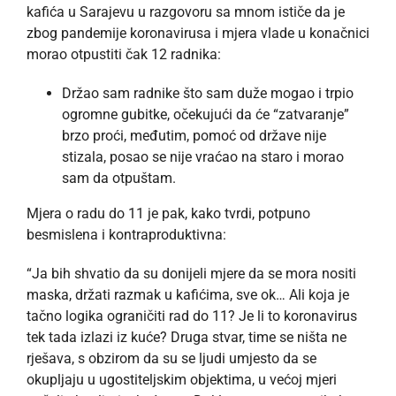
kafića u Sarajevu u razgovoru sa mnom ističe da je
zbog pandemije koronavirusa i mjera vlade u konačnici
morao otpustiti čak 12 radnika:
Držao sam radnike što sam duže mogao i trpio
ogromne gubitke, očekujući da će “zatvaranje”
brzo proći, međutim, pomoć od države nije
stizala, posao se nije vraćao na staro i morao
sam da otpuštam.
Mjera o radu do 11 je pak, kako tvrdi, potpuno
besmislena i kontraproduktivna:
“Ja bih shvatio da su donijeli mjere da se mora nositi
maska, držati razmak u kafićima, sve ok… Ali koja je
tačno logika ograničiti rad do 11? Je li to koronavirus
tek tada izlazi iz kuće? Druga stvar, time se ništa ne
rješava, s obzirom da su se ljudi umjesto da se
okupljaju u ugostiteljskim objektima, u većoj mjeri