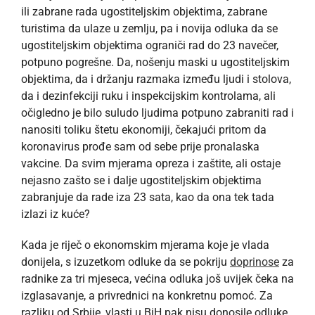
ili zabrane rada ugostiteljskim objektima, zabrane
turistima da ulaze u zemlju, pa i novija odluka da se
ugostiteljskim objektima ograniči rad do 23 navečer,
potpuno pogrešne. Da, nošenju maski u ugostiteljskim
objektima, da i držanju razmaka između ljudi i stolova,
da i dezinfekciji ruku i inspekcijskim kontrolama, ali
očigledno je bilo suludo ljudima potpuno zabraniti rad i
nanositi toliku štetu ekonomiji, čekajući pritom da
koronavirus prođe sam od sebe prije pronalaska
vakcine. Da svim mjerama opreza i zaštite, ali ostaje
nejasno zašto se i dalje ugostiteljskim objektima
zabranjuje da rade iza 23 sata, kao da ona tek tada
izlazi iz kuće?
Kada je riječ o ekonomskim mjerama koje je vlada
donijela, s izuzetkom odluke da se pokriju
doprinose
za
radnike za tri mjeseca, većina odluka još uvijek čeka na
izglasavanje, a privrednici na konkretnu pomoć. Za
razliku od Srbije, vlasti u BiH pak nisu donosile odluke