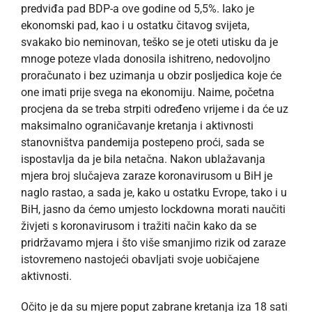
predviđa pad BDP-a ove godine od 5,5%. Iako je
ekonomski pad, kao i u ostatku čitavog svijeta,
svakako bio neminovan, teško se je oteti utisku da je
mnoge poteze vlada donosila ishitreno, nedovoljno
proračunato i bez uzimanja u obzir posljedica koje će
one imati prije svega na ekonomiju. Naime, početna
procjena da se treba strpiti određeno vrijeme i da će uz
maksimalno ograničavanje kretanja i aktivnosti
stanovništva pandemija postepeno proći, sada se
ispostavlja da je bila netačna. Nakon ublažavanja
mjera broj slučajeva zaraze koronavirusom u BiH je
naglo rastao, a sada je, kako u ostatku Evrope, tako i u
BiH, jasno da ćemo umjesto lockdowna morati naučiti
živjeti s koronavirusom i tražiti način kako da se
pridržavamo mjera i što više smanjimo rizik od zaraze
istovremeno nastojeći obavljati svoje uobičajene
aktivnosti.
Očito je da su mjere poput zabrane kretanja iza 18 sati