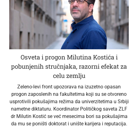
Osveta i progon Milutina Kostića i
pobunjenih stručnjaka, razorni efekat za
celu zemlju
Zeleno-levi front upozorava na izuzetno opasan
progon zaposlenih na fakultetima koji su se otvoreno
usprotivili pokušajima režima da univerzitetima u Srbiji
nametne diktaturu. Koordinator Političkog saveta ZLF
dr Milutin Kostić se već mesecima bori sa pokušajima
da mu se poništi doktorat i unište karijera i reputacija.