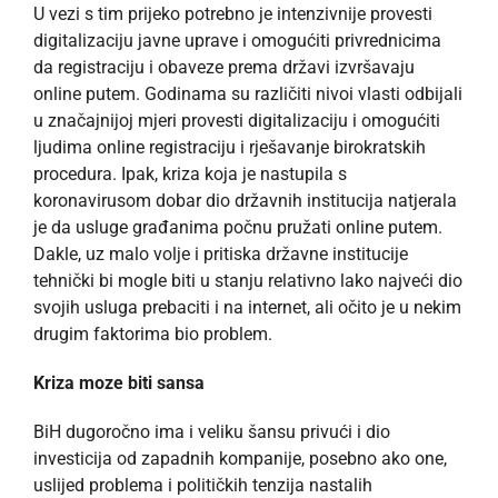
U vezi s tim prijeko potrebno je intenzivnije provesti
digitalizaciju javne uprave i omogućiti privrednicima
da registraciju i obaveze prema državi izvršavaju
online putem. Godinama su različiti nivoi vlasti odbijali
u značajnijoj mjeri provesti digitalizaciju i omogućiti
ljudima online registraciju i rješavanje birokratskih
procedura. Ipak, kriza koja je nastupila s
koronavirusom dobar dio državnih institucija natjerala
je da usluge građanima počnu pružati online putem.
Dakle, uz malo volje i pritiska državne institucije
tehnički bi mogle biti u stanju relativno lako najveći dio
svojih usluga prebaciti i na internet, ali očito je u nekim
drugim faktorima bio problem.
Kriza moze biti sansa
BiH dugoročno ima i veliku šansu privući i dio
investicija od zapadnih kompanije, posebno ako one,
uslijed problema i političkih tenzija nastalih