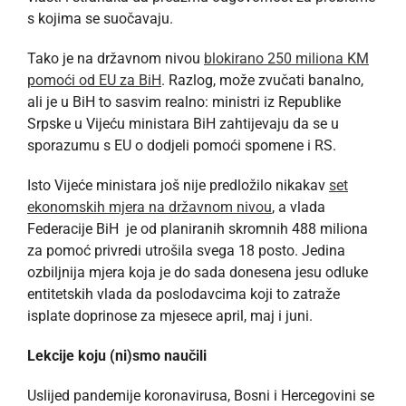
s kojima se suočavaju.
Tako je na državnom nivou
blokirano 250 miliona KM
pomoći od EU za BiH
. Razlog, može zvučati banalno,
ali je u BiH to sasvim realno: ministri iz Republike
Srpske u Vijeću ministara BiH zahtijevaju da se u
sporazumu s EU o dodjeli pomoći spomene i RS.
Isto Vijeće ministara još nije predložilo nikakav
set
ekonomskih mjera na državnom nivou
, a vlada
Federacije BiH je od planiranih skromnih 488 miliona
za pomoć privredi utrošila svega 18 posto. Jedina
ozbiljnija mjera koja je do sada donesena jesu odluke
entitetskih vlada da poslodavcima koji to zatraže
isplate doprinose za mjesece april, maj i juni.
Lekcije koju (ni)smo naučili
Uslijed pandemije koronavirusa, Bosni i Hercegovini se