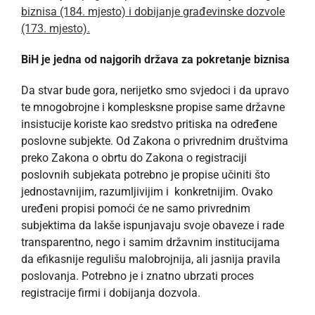
biznisa (184. mjesto) i dobijanje građevinske dozvole
(173. mjesto).
BiH je jedna od najgorih država za pokretanje biznisa
Da stvar bude gora, nerijetko smo svjedoci i da upravo
te mnogobrojne i komplesksne propise same državne
insistucije koriste kao sredstvo pritiska na određene
poslovne subjekte. Od Zakona o privrednim društvima
preko Zakona o obrtu do Zakona o registraciji
poslovnih subjekata potrebno je propise učiniti što
jednostavnijim, razumljivijim i konkretnijim. Ovako
uređeni propisi pomoći će ne samo privrednim
subjektima da lakše ispunjavaju svoje obaveze i rade
transparentno, nego i samim državnim institucijama
da efikasnije regulišu malobrojnija, ali jasnija pravila
poslovanja. Potrebno je i znatno ubrzati proces
registracije firmi i dobijanja dozvola.