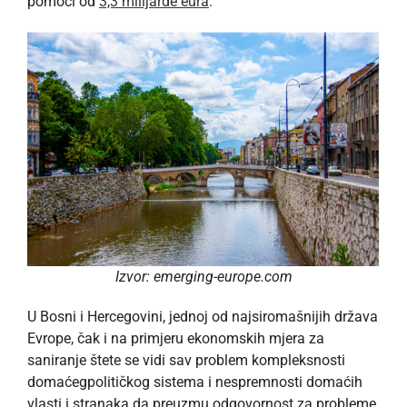
pomoći od
3,3 milijarde eura
.
Izvor: emerging-europe.com
U Bosni i Hercegovini, jednoj od najsiromašnijih država
Evrope, čak i na primjeru ekonomskih mjera za
saniranje štete se vidi sav problem kompleksnosti
domaćegpolitičkog sistema i nespremnosti domaćih
vlasti i stranaka da preuzmu odgovornost za probleme