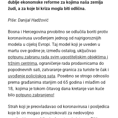
dublje ekonomske reforme za kojima naša zemlja
žudi, a za koje bi kriza mogla biti odlična.
Piše: Danijal
Hadžović
Bosna i Hercegovina prvobitno se odlučila boriti protiv
koronavirusa uvođenjem jednog od najrigoroznijih
modela u cijeloj Evropi. Taj model koji je uveden u
martu ove godine je, između ostalog, uključivao
potpunu zabranu rada svim ugostiteljskim objektima i
tržnim centrima
, ograničenje rada prodavnicama do
popodnevnih sati, zatvaranje granica za turiste te čak i
uvođenje policijskog sata
. Posebno se strogo odnosilo
prema građanima starijim od 65 godina i mlađim od
18, kojima je tokom čitavog dana kretanje van kuće
bilo
potpuno zabranjeno!
Strah koji je preovladavao od koronavirusa i posljedica
koje bi on mogao prouzrokovati za nedovoljno