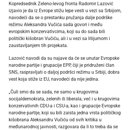
Kopredsednik Zeleno-levog fronta Radomir Lazović
izjavio je da iz Evrope stižu lepe vesti u vezi sa Srbijom,
navodeći da se o prestanku pružanja dalje podrške
režimu Aleksandra Vučića sada govori i među
evropskim konzervativcima, koji su do sada bili
politički kišobran Vučiću, ali i u vezi sa litijumom i
zaustavljanjem tih projekata.
Lazović navodi da su najave da će se unutar Evropske
narodne partije i grupacije EPP, čiji je pridruženi član
SNS, raspravljati o daljoj podršci režimu u Srbiji, dobra
vest koja stiže iz EU, navodeći da nije jedina.
„Čuli smo da se sada, ne samo u krugovima
socijaldemokrata, zelenih ili liberala, već i u krugovima
konzervativnih CDU-a i CSU-a, kao i grupacije Evropske
narodne partije, koji su bili zaista jedna vrsta političkog
kišobrana Aleksandru Vučiću od svih kritika u
međunarodnoj javnosti, razgovara da li to treba da se