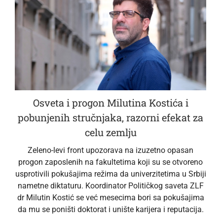
Osveta i progon Milutina Kostića i
pobunjenih stručnjaka, razorni efekat za
celu zemlju
Zeleno-levi front upozorava na izuzetno opasan
progon zaposlenih na fakultetima koji su se otvoreno
usprotivili pokušajima režima da univerzitetima u Srbiji
nametne diktaturu. Koordinator Političkog saveta ZLF
dr Milutin Kostić se već mesecima bori sa pokušajima
da mu se poništi doktorat i unište karijera i reputacija.