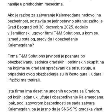
nasilje u prethodnim mesecima.
Ako je razlog za zatvaranje Kalemegdana nedovoljna
bezbednost, postavlja se jednostavno pitanje: zašto je
Grad Beograd još
30. decembra 2025. dodelio
višemilionski ugovor firmi T&M Solutions
, u kom se,
između ostalog, predviđa i obezbeđenje
Kalemegdana?
Firma T&M Solutions javnosti je poznata po
obezbeđivanju sednica gradskih i opštinskih skupština
na kojima su građani sprečavani da prisustvuju, a
pripadnici ovog obezbeđenja su ih često gurali, udarali
i fizički maltretirali.
Ista firma ima desetine unosnih ugovora sa Gradom,
od kojih jedan uključuje i obezbeđivanje Kalemegdana.
Ipak, pod izgovorom bezbednosti se sada zatvara
Kalemegdan, pa je jasno da je SNS-SPS gradska vlast