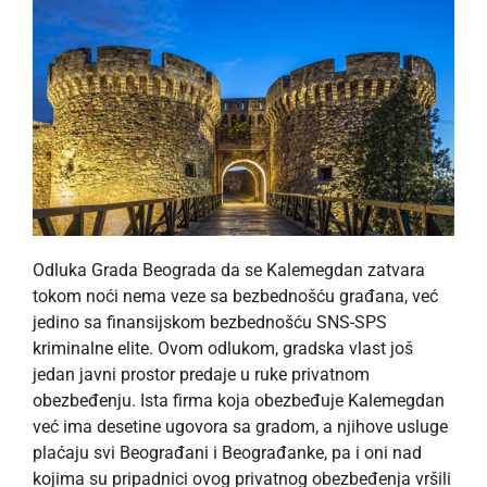
Odluka Grada Beograda da se Kalemegdan zatvara
tokom noći nema veze sa bezbednošću građana, već
jedino sa finansijskom bezbednošću SNS-SPS
kriminalne elite. Ovom odlukom, gradska vlast još
jedan javni prostor predaje u ruke privatnom
obezbeđenju. Ista firma koja obezbeđuje Kalemegdan
već ima desetine ugovora sa gradom, a njihove usluge
plaćaju svi Beograđani i Beograđanke, pa i oni nad
kojima su pripadnici ovog privatnog obezbeđenja vršili