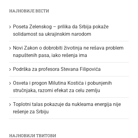
НАЈНОВИЈЕ ВЕСТИ
Poseta Zelenskog – prilika da Srbija pokaže
solidarnost sa ukrajinskim narodom
Novi Zakon o dobrobiti životinja ne rešava problem
napuštenih pasa, iako rešenja ima
Podrška za profesora Stevana Filipovića
Osveta i progon Milutina Kostića i pobunjenih
stručnjaka, razorni efekat za celu zemlju
Toplotni talas pokazuje da nuklearna energija nije
rešenje za Srbiju
НАЈНОВИЈИ ТВИТОВИ