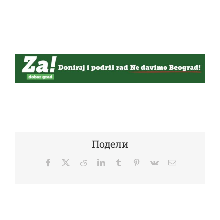
Подели
Facebook
Twitter
Reddit
LinkedIn
Tumblr
Pinterest
Vk
Email