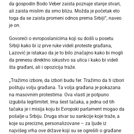
da gospodin Bodo Veber zaista poznaje stanje stvari,
ali zaista mislim da smo blizu. Možda je početak eto
toga da se zaista promeni odnos prema Srbiji“, naveo
je on.
Govoreći o evroposlanicima koji su došli u posetu
Srbiji kako bi iz prve ruke videli proteste građana,
Lazović je istakao da je to bilo značajno kako bi mogli
da prenesu direktno iskustvo sa ulica i kako bi videli
šta građani, ali i opozicija traže.
„Tražimo izbore, da izbori budu fer. Tražimo da ti izbori
poštuju volju građana. Ta volja građana je pokazana
na masovnim protestima. Ova vlasti je potpuno
izgubila legitimitet. Ima šest tačaka, a jedna od tih
tačaka je i misija koju bi Evropski parlament mogao da
pošalje u Srbiju. Druga stvar su sankcije koje traže, a
koje su precizne, personalizovane – za ljude iz
najvišeg vrha ove države koji su se ogrešili o građane