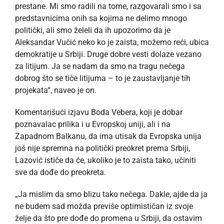
prestane. Mi smo radili na tome, razgovarali smo i sa
predstavnicima onih sa kojima ne delimo mnogo
politički, ali smo želeli da ih upozorimo da je
Aleksandar Vučić neko ko je zaista, možemo reći, ubica
demokratije u Srbiji. Druge dobre vesti dolaze vezano
za litijum. Ja se nadam da smo na tragu nečega
dobrog što se tiče litijuma – to je zaustavljanje tih
projekata“, naveo je on.
Komentarišući izjavu Boda Vebera, koji je dobar
poznavalac prilika i u Evropskoj uniji, ali i na
Zapadnom Balkanu, da ima utisak da Evropska unija
još nije spremna na politički preokret prema Srbiji,
Lazović ističe da će, ukoliko je to zaista tako, učiniti
sve da dođe do preokreta.
„Ja mislim da smo blizu tako nečega. Dakle, ajde da ja
ne budem sad možda previše optimističan iz svoje
želje da što pre dođe do promena u Srbiji, da ostavim