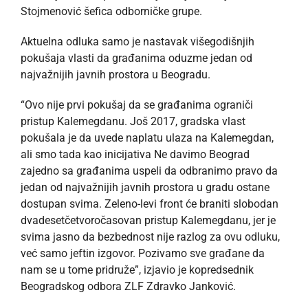
Stojmenović šefica odborničke grupe.
Aktuelna odluka samo je nastavak višegodišnjih
pokušaja vlasti da građanima oduzme jedan od
najvažnijih javnih prostora u Beogradu.
“Ovo nije prvi pokušaj da se građanima ograniči
pristup Kalemegdanu. Još 2017, gradska vlast
pokušala je da uvede naplatu ulaza na Kalemegdan,
ali smo tada kao inicijativa Ne davimo Beograd
zajedno sa građanima uspeli da odbranimo pravo da
jedan od najvažnijih javnih prostora u gradu ostane
dostupan svima. Zeleno-levi front će braniti slobodan
dvadesetčetvoročasovan pristup Kalemegdanu, jer je
svima jasno da bezbednost nije razlog za ovu odluku,
već samo jeftin izgovor. Pozivamo sve građane da
nam se u tome pridruže”, izjavio je kopredsednik
Beogradskog odbora ZLF Zdravko Janković.