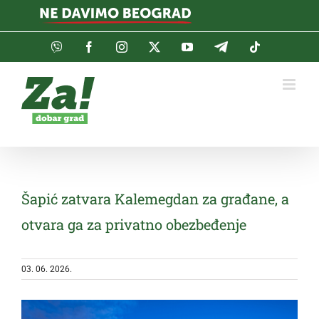
Skip
to
content
Viber
Facebook
Instagram
Twitter
YouTube
Telegram
Tiktok
Šapić zatvara Kalemegdan za građane, a
otvara ga za privatno obezbeđenje
03. 06. 2026.