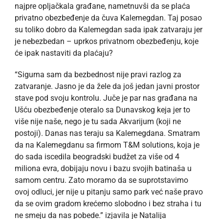
najpre opljačkala građane, nametnuvši da se plaća
privatno obezbeđenje da čuva Kalemegdan. Taj posao
su toliko dobro da Kalemegdan sada ipak zatvaraju jer
je nebezbedan – uprkos privatnom obezbeđenju, koje
će ipak nastaviti da plaćaju?
“Sigurna sam da bezbednost nije pravi razlog za
zatvaranje. Jasno je da žele da još jedan javni prostor
stave pod svoju kontrolu. Juče je par nas građana na
Ušću obezbeđenje oteralo sa Dunavskog keja jer to
više nije naše, nego je tu sada Akvarijum (koji ne
postoji). Danas nas teraju sa Kalemegdana. Smatram
da na Kalemegdanu sa firmom T&M solutions, koja je
do sada iscedila beogradski budžet za više od 4
miliona evra, dobijaju novu i bazu svojih batinaša u
samom centru. Zato moramo da se suprotstavimo
ovoj odluci, jer nije u pitanju samo park već naše pravo
da se ovim gradom krećemo slobodno i bez straha i tu
ne smeju da nas pobede.” izjavila je Natalija