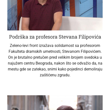
Podrška za profesora Stevana Filipovića
Zeleno-levi front izražava solidarnost sa profesorom
Fakulteta dramskih umetnosti, Stevanom Filipovićem.
On je brutalno pretučen pred velikim brojem svedoka u
najužem centru Beograda, nakon što se odvažio da, na
mestu gde se zatekao, snimi kako pojedinci demoliraju
zaštićenu zgradu.