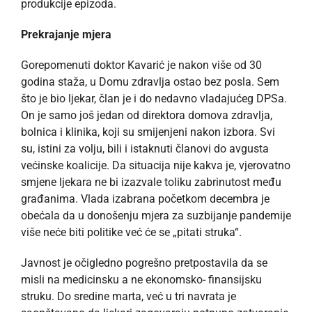
produkcije epizoda.
Prekrajanje mjera
Gorepomenuti doktor Kavarić je nakon više od 30
godina staža, u Domu zdravlja ostao bez posla. Sem
što je bio ljekar, član je i do nedavno vladajućeg DPSa.
On je samo još jedan od direktora domova zdravlja,
bolnica i klinika, koji su smijenjeni nakon izbora. Svi
su, istini za volju, bili i istaknuti članovi do avgusta
većinske koalicije. Da situacija nije kakva je, vjerovatno
smjene ljekara ne bi izazvale toliku zabrinutost među
građanima. Vlada izabrana početkom decembra je
obećala da u donošenju mjera za suzbijanje pandemije
više neće biti politike već će se „pitati struka“.
Javnost je očigledno pogrešno pretpostavila da se
misli na medicinsku a ne ekonomsko- finansijsku
struku. Do sredine marta, već u tri navrata je