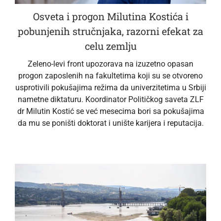
Osveta i progon Milutina Kostića i
pobunjenih stručnjaka, razorni efekat za
celu zemlju
Zeleno-levi front upozorava na izuzetno opasan
progon zaposlenih na fakultetima koji su se otvoreno
usprotivili pokušajima režima da univerzitetima u Srbiji
nametne diktaturu. Koordinator Političkog saveta ZLF
dr Milutin Kostić se već mesecima bori sa pokušajima
da mu se poništi doktorat i unište karijera i reputacija.