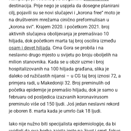
destinacija. Prije nego je uspjela da dosegne planirani
cilj, pojavili su se novi slučajevi i „korona free“ moto je
na društvenim mrežama cinično preformulisan u
„korona svi“. Krajem 2020. i početkom 2021. broj
aktivnih slučajeva obolijevanja je premašivao 10
hiljada, dok početkom marta taj broj oscilira između
osam i devet hiljada
. Crna Gora se probila i na
neslavno drugo mjesto u svijetu po broju oboljelih na
milion stanovnika. Kada se u obzir uzme i broj
hospitalizovanih na 100 hiljada građana, slika je
daleko od ružičastih nijansi – u CG taj broj iznosi 72, a
primjera radi, u Makedoniji 32. Broj preminulih od
početka epidemije je premašio hiljadu, dok je samo u
februaru od posljedica izazvanih koronavirusom
preminulo više od 150 ljudi. Još jedan neslavni rekord
je oboren 8. marta kada je umrlo čak 18 ljudi.
Iako nije nužno biti specijalista epidemiologije, da bi
uvidjeli da ova borba zaista jeste na život i smrt, fokus