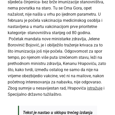
sljedeća činjenica- bez brže imunizacije stanovništva,
nema povratka na staro. Tu se Crna Gora, opet
nažalost, nije našla u vrhu po ijednom parametru. U
februaru je počela vakcinacija medicinskog osoblja i
nastavljena u martu vakcinacijom prve prioritetne
kategorije- stanovništva starijeg od 80 godina.
Početak mandata nove ministarke zdravlja, Jelene
Borovinić Bojović, je i obilježilo traženje krivaca za to
što imunizacija još nije počela. Odgovornost za spor
tempo, po njenom više puta izrečenom stavu, leži na
prethodnom ministru zdravlja, Kenanu Hrapoviću, zato
što, kako tvrdi, između ostalog ne samo da nije na
vrijeme obezbijedio vakcine, već ni na mailove, nakon
početnog interesovanja za nabavku, nije odgovarao.
Zbog sumnje u nesavijestan rad, Hrapovića
istražuje
i
Specijalno državno tužilaštvo.
Tekst je nastao u sklopu trećeg izdanja