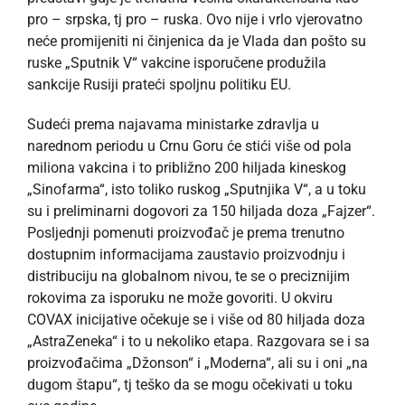
pro – srpska, tj pro – ruska. Ovo nije i vrlo vjerovatno
neće promijeniti ni činjenica da je Vlada dan pošto su
ruske „Sputnik V“ vakcine isporučene produžila
sankcije Rusiji prateći spoljnu politiku EU.
Sudeći prema najavama ministarke zdravlja u
narednom periodu u Crnu Goru će stići više od pola
miliona vakcina i to približno 200 hiljada kineskog
„Sinofarma“, isto toliko ruskog „Sputnjika V“, a u toku
su i preliminarni dogovori za 150 hiljada doza „Fajzer“.
Posljednji pomenuti proizvođač je prema trenutno
dostupnim informacijama zaustavio proizvodnju i
distribuciju na globalnom nivou, te se o preciznijim
rokovima za isporuku ne može govoriti. U okviru
COVAX inicijative očekuje se i više od 80 hiljada doza
„AstraZeneka“ i to u nekoliko etapa. Razgovara se i sa
proizvođačima „Džonson“ i „Moderna“, ali su i oni „na
dugom štapu“, tj teško da se mogu očekivati u toku