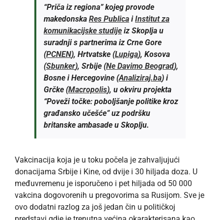
“Priča iz regiona” kojeg provode
makedonska
Res Publica
i
Institut za
komunikacijske studije
iz Skoplja u
suradnji s partnerima iz Crne Gore
(
PCNEN
), Hrtvatske (
Lupiga
), Kosova
(
Sbunker
), Srbije (
Ne Davimo Beograd
),
Bosne i Hercegovine (
Analiziraj.ba
) i
Grčke (
Macropolis
), u okviru projekta
“Poveži točke: poboljšanje politike kroz
građansko učešće” uz podršku
britanske ambasade u Skoplju.
Vakcinacija koja je u toku počela je zahvaljujući
donacijama Srbije i Kine, od dvije i 30 hiljada doza. U
međuvremenu je isporučeno i pet hiljada od 50 000
vakcina dogovorenih u pregovorima sa Rusijom. Sve je
ovo dodatni razlog za još jedan čin u političkoj
predstavi gdje je trenutna većina okarakterisana kao