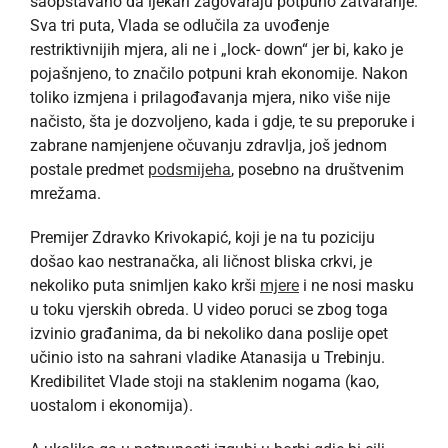
saopštavano da ljekari zagovaraju potpuno zatvaranje.
Sva tri puta, Vlada se odlučila za uvođenje
restriktivnijih mjera, ali ne i „lock- down“ jer bi, kako je
pojašnjeno, to značilo potpuni krah ekonomije. Nakon
toliko izmjena i prilagođavanja mjera, niko više nije
načisto, šta je dozvoljeno, kada i gdje, te su preporuke i
zabrane namjenjene očuvanju zdravlja, još jednom
postale predmet
podsmijeha
, posebno na društvenim
mrežama.
Premijer Zdravko Krivokapić, koji je na tu poziciju
došao kao nestranačka, ali ličnost bliska crkvi, je
nekoliko puta snimljen kako krši
mjere
i ne nosi masku
u toku vjerskih obreda. U video poruci se zbog toga
izvinio građanima, da bi nekoliko dana poslije opet
učinio isto na sahrani vladike Atanasija u Trebinju.
Kredibilitet Vlade stoji na staklenim nogama (kao,
uostalom i ekonomija).