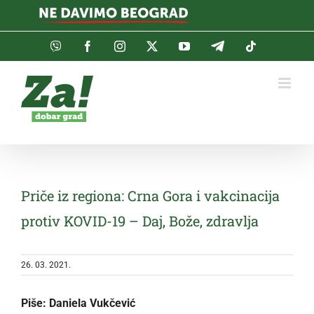
Skip
to
content
Viber
Facebook
Instagram
Twitter
YouTube
Telegram
Tiktok
Priče iz regiona: Crna Gora i vakcinacija
protiv KOVID-19 – Daj, Bože, zdravlja
26. 03. 2021.
Piše:
Daniela Vukčević