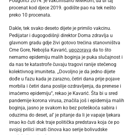
Podgorici 2014. je vakcinisano MMRom, da bi taj
procenat kod djece 2019. godište pao na tek nešto
preko 10 procenata.
Dakle, tek svako deseto dijete je primilo vakcinu.
Pedijatar i dugogodišnji direktor Doma zdravlja u
glavnom gradu gdje živi gotovo trećina stanovništva
Crne Gore, Nebojša Kavarić,
upozorava
da to što
nemamo epidemiju malih boginja je puka slučajnost i
da nas te katastrofe čuvaju tragovi ranije stečenog
kolektivnog imuniteta. „Dovoljno je da jedno dijete
dođe u fazu kada je zarazno, četiri dana prije pojave
morbila i četiri dana poslije ozdravljenja, da prenese i
imaćemo epidemiju“, rekao je Kavarić. Šta bi u sred
pandemije korona virusa, značila još i epidemija malih
boginja, jasno je svakom ko bez poteškoća sabira i
oduzima do deset, al’ je pitanje da li je vapaje ljekara
imao ko čuti dok traje politička predstava koja će po
svojoj prilici imati činova kao serije bolivudske