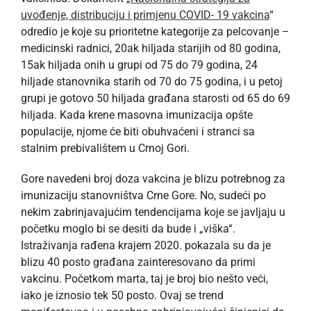
uvođenje, distribuciju i primjenu COVID- 19 vakcina
“
odredio je koje su prioritetne kategorije za pelcovanje –
medicinski radnici, 20ak hiljada starijih od 80 godina,
15ak hiljada onih u grupi od 75 do 79 godina, 24
hiljade stanovnika starih od 70 do 75 godina, i u petoj
grupi je gotovo 50 hiljada građana starosti od 65 do 69
hiljada. Kada krene masovna imunizacija opšte
populacije, njome će biti obuhvaćeni i stranci sa
stalnim prebivalištem u Crnoj Gori.
Gore navedeni broj doza vakcina je blizu potrebnog za
imunizaciju stanovništva Crne Gore. No, sudeći po
nekim zabrinjavajućim tendencijama koje se javljaju u
početku moglo bi se desiti da bude i „viška“.
Istraživanja rađena krajem 2020. pokazala su da je
blizu 40 posto građana zainteresovano da primi
vakcinu. Početkom marta, taj je broj bio nešto veći,
iako je iznosio tek 50 posto. Ovaj se trend