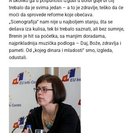
A ukoliko ga u potpunosti izgubi u borbi gdje bi cilj
trebalo da je svima jedan – a to je zdravlje, teško da će
moći da sprovede reforme koje obećava.
„Scenografija“ nam nije u najboljem stanju, šta se
dešava iza kulisa, tek bi trebalo saznati, ali bez sumnje,
Brenin je hit sa početka, sa manjim doradama,
najprikladnija muzička podloga – Daj, Bože, zdravlja i
pameti. Od „kojeg dinara i mladosti“ smo, izgleda,
odustali.