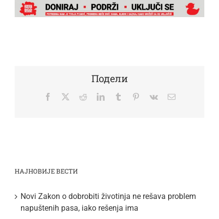
Подели
Facebook
Twitter
Reddit
LinkedIn
Tumblr
Pinterest
Vk
Email
НАЈНОВИЈЕ ВЕСТИ
Novi Zakon o dobrobiti životinja ne rešava problem
napuštenih pasa, iako rešenja ima