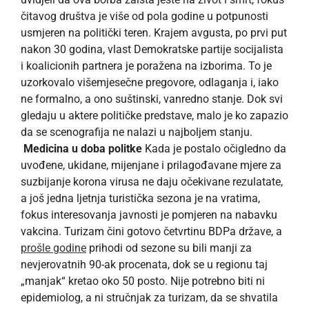
čitavog društva je više od pola godine u potpunosti
usmjeren na politički teren. Krajem avgusta, po prvi put
nakon 30 godina, vlast Demokratske partije socijalista
i koalicionih partnera je poražena na izborima. To je
uzorkovalo višemjesečne pregovore, odlaganja i, iako
ne formalno, a ono suštinski, vanredno stanje. Dok svi
gledaju u aktere političke predstave, malo je ko zapazio
da se scenografija ne nalazi u najboljem stanju.
Medicina u doba politke
Kada je postalo očigledno da
uvođene, ukidane, mijenjane i prilagođavane mjere za
suzbijanje korona virusa ne daju očekivane rezulatate,
a još jedna ljetnja turistička sezona je na vratima,
fokus interesovanja javnosti je pomjeren na nabavku
vakcina. Turizam čini gotovo četvrtinu BDPa države, a
prošle godine
prihodi od sezone su bili manji za
nevjerovatnih 90-ak procenata, dok se u regionu taj
„manjak“ kretao oko 50 posto. Nije potrebno biti ni
epidemiolog, a ni stručnjak za turizam, da se shvatila