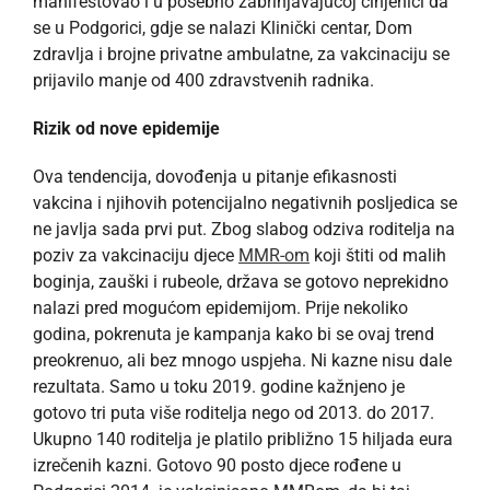
manifestovao i u posebno zabrinjavajućoj činjenici da
se u Podgorici, gdje se nalazi Klinički centar, Dom
zdravlja i brojne privatne ambulatne, za vakcinaciju se
prijavilo manje od 400 zdravstvenih radnika.
Rizik
od
novе epidemijе
Ova tendencija, dovođenja u pitanje efikasnosti
vakcina i njihovih potencijalno negativnih posljedica se
ne javlja sada prvi put. Zbog slabog odziva roditelja na
poziv za vakcinaciju djece
MMR-om
koji štiti od malih
boginja, zauški i rubeole, država se gotovo neprekidno
nalazi pred mogućom epidemijom. Prije nekoliko
godina, pokrenuta je kampanja kako bi se ovaj trend
preokrenuo, ali bez mnogo uspjeha. Ni kazne nisu dale
rezultata. Samo u toku 2019. godine kažnjeno je
gotovo tri puta više roditelja nego od 2013. do 2017.
Ukupno 140 roditelja je platilo približno 15 hiljada eura
izrečenih kazni. Gotovo 90 posto djece rođene u