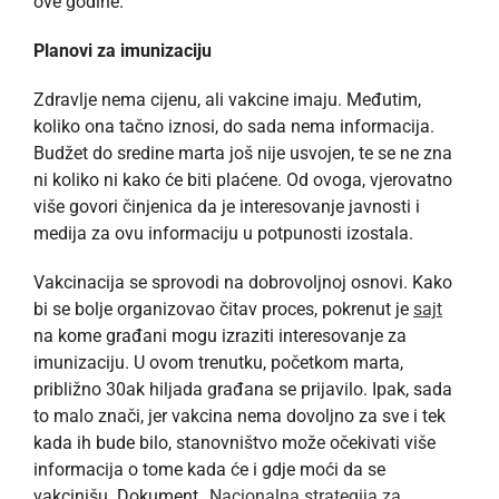
ove godine.
Planovi za imunizaciju
Zdravlje nema cijenu, ali vakcine imaju. Međutim,
koliko ona tačno iznosi, do sada nema informacija.
Budžet do sredine marta još nije usvojen, te se ne zna
ni koliko ni kako će biti plaćene. Od ovoga, vjerovatno
više govori činjenica da je interesovanje javnosti i
medija za ovu informaciju u potpunosti izostala.
Vakcinacija se sprovodi na dobrovoljnoj osnovi. Kako
bi se bolje organizovao čitav proces, pokrenut je
sajt
na kome građani mogu izraziti interesovanje za
imunizaciju. U ovom trenutku, početkom marta,
približno 30ak hiljada građana se prijavilo. Ipak, sada
to malo znači, jer vakcina nema dovoljno za sve i tek
kada ih bude bilo, stanovništvo može očekivati više
informacija o tome kada će i gdje moći da se
vakcinišu. Dokument „
Nacionalna strategija za