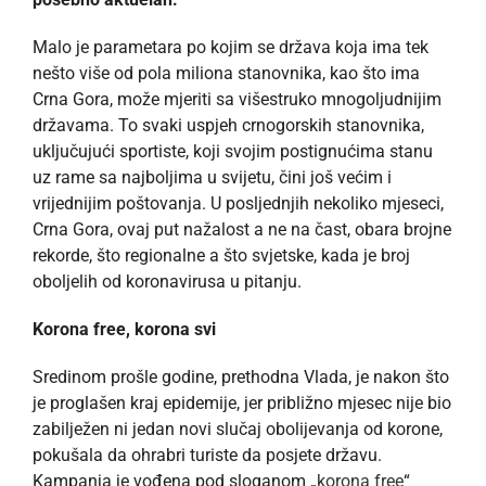
Malo je parametara po kojim se država koja ima tek
nešto više od pola miliona stanovnika, kao što ima
Crna Gora, može mjeriti sa višestruko mnogoljudnijim
državama. To svaki uspjeh crnogorskih stanovnika,
uključujući sportiste, koji svojim postignućima stanu
uz rame sa najboljima u svijetu, čini još većim i
vrijednijim poštovanja. U posljednjih nekoliko mjeseci,
Crna Gora, ovaj put nažalost a ne na čast, obara brojne
rekorde, što regionalne a što svjetske, kada je broj
oboljelih od koronavirusa u pitanju.
Korona free, korona svi
Sredinom prošle godine, prethodna Vlada, je nakon što
je proglašen kraj epidemije, jer približno mjesec nije bio
zabilježen ni jedan novi slučaj obolijevanja od korone,
pokušala da ohrabri turiste da posjete državu.
Kampanja je vođena pod sloganom „
korona free
“