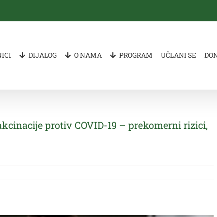
ICI
DIJALOG
O NAMA
PROGRAM
UČLANI SE
DO
vakcinacije protiv COVID-19 – prekomerni rizici,