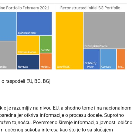
 o raspodeli EU, BG, BG]
le je razumljiv na nivou EU, a shodno tome i na nacionalnom
osredna jer otkriva informacije o procesu dodele. Suprotno
ružen tajnošću. Povremeno širenje informacija javnosti obično
om uočenog sukoba interesa
kao
što je to sa slučajem