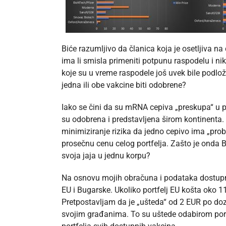
Biće razumljivo da članica koja je osetljiva na
ima li smisla primeniti potpunu raspodelu i n
koje su u vreme raspodele još uvek bile podložne
jedna ili obe vakcine biti odobrene?
Iako se čini da su mRNA cepiva „preskupa“ u 
su odobrena i predstavljena širom kontinenta. Č
minimiziranje rizika da jedno cepivo ima „prob
prosečnu cenu celog portfelja. Zašto je onda 
svoja jaja u jednu korpu?
Na osnovu mojih obračuna i podataka dostupnih
EU i Bugarske. Ukoliko portfelj EU košta oko 1
Pretpostavljam da je „ušteda“ od 2 EUR po doz
svojim građanima. To su uštede odabirom port