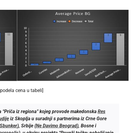
podela cena u tabeli]
ja “Priča iz regiona” kojeg provode makedonska
Res
udije
iz Skoplja u suradnji s partnerima iz Crne Gore
Sbunker
), Srbije (
Ne Davimo Beograd
), Bosne i
cropolis
), u okviru projekta “Poveži točke: poboljšanje