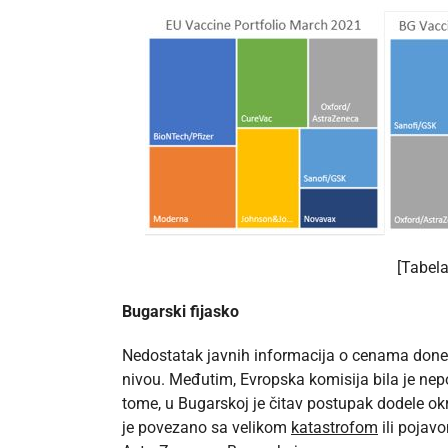
[Tabela
Bugarski fijasko
Nedostatak javnih informacija o cenama donek
nivou. Međutim, Evropska komisija bila je nep
tome, u Bugarskoj je čitav postupak dodele ok
je povezano sa velikom
katastrofom
ili pojav