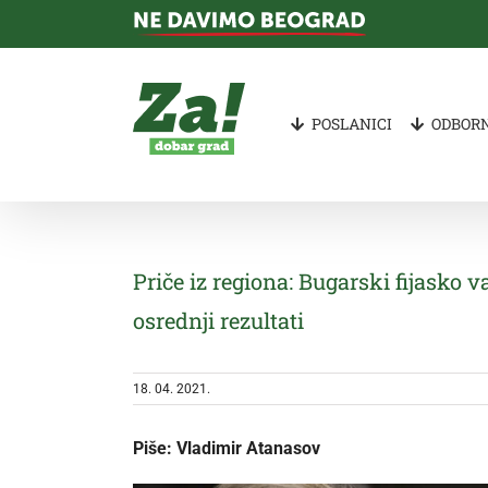
Skip
to
content
POSLANICI
ODBORN
Priče iz regiona: Bugarski fijasko 
osrednji rezultati
18. 04. 2021.
Piše:
Vladimir Atanasov