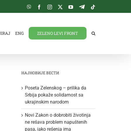
Viber
Facebook
Instagram
Twitter
YouTube
Telegram
Tiktok
NIRAJ
ENG
ZELENO LEVI FRONT
НАЈНОВИЈЕ ВЕСТИ
Poseta Zelenskog – prilika da
Srbija pokaže solidarnost sa
ukrajinskim narodom
Novi Zakon o dobrobiti životinja
ne rešava problem napuštenih
pasa, iako rešenja ima