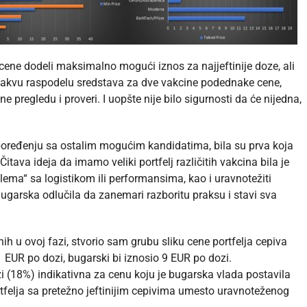
 cene dodeli maksimalno mogući iznos za najjeftinije doze, ali
ikakvu raspodelu sredstava za dve vakcine podednake cene,
 pregledu i proveri. I uopšte nije bilo sigurnosti da će nijedna,
poređenju sa ostalim mogućim kandidatima, bila su prva koja
itava ideja da imamo veliki portfelj različitih vakcina bila je
lema“ sa logistikom ili performansima, kao i uravnotežiti
Bugarska odlučila da zanemari razboritu praksu i stavi sva
 u ovoj fazi, stvorio sam grubu sliku cene portfelja cepiva
1 EUR po dozi, bugarski bi iznosio 9 EUR po dozi.
i (18%) indikativna za cenu koju je bugarska vlada postavila
felja sa pretežno jeftinijim cepivima umesto uravnoteženog