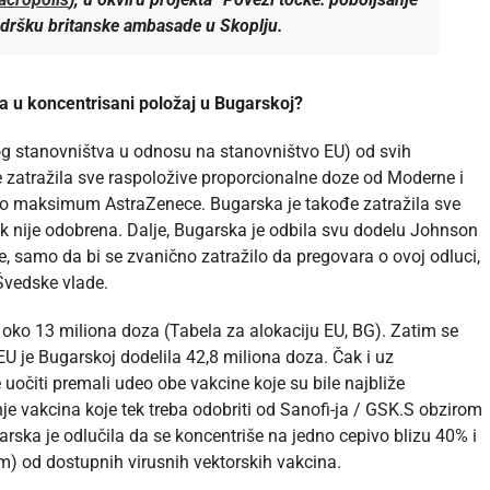
odršku britanske ambasade u Skoplju.
a u koncentrisani položaj u Bugarskoj?
g stanovništva u odnosu na stanovništvo EU) od svih
 zatražila sve raspoložive proporcionalne doze od Moderne i
oro maksimum AstraZenece. Bugarska je takođe zatražila sve
ek nije odobrena. Dalje, Bugarska je odbila svu dodelu Johnson
 samo da bi se zvanično zatražilo da pregovara o ovoj odluci,
vedske vlade.
oko 13 miliona doza (Tabela za alokaciju EU, BG). Zatim se
U je Bugarskoj dodelila 42,8 miliona doza. Čak i uz
uočiti premali udeo obe vakcine koje su bile najbliže
e vakcina koje tek treba odobriti od Sanofi-ja / GSK.S obzirom
ska je odlučila da se koncentriše na jedno cepivo blizu 40% i
) od dostupnih virusnih vektorskih vakcina.