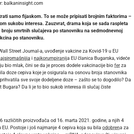
r: balkaninsight.com
rati samo fijaskom. To se može pripisati brojnim faktorima –
alnom sukobu interesa. Zauzvrat, drama koja se sada raspleta
o broju smrtnih slučajeva po stanovniku na sedmodnevnoj
akcina po stanovniku.
ll Street Journal-a, uvođenje vakcine za Kovid-19 u EU
ajsiromašnijia
i
naj
korumpiran
ija EU članica Bugarska, videće
ju bio mlak, čini se da je proces dodele vakcinacije bio
fer
za
ila doze cepiva koje je osigurala na osnovu broja stanovnika
prihvatila sve svoje dodeljene doze – zašto se to dogodilo? Da
Bugara? Da li je to bio sukob interesa ili slučaj čiste
6 različitih proizvođača od 16. marta 2021. godine, a njih 4
u EU. Postoje i još najmanje 4 cepiva koja su bila
odobren
a za