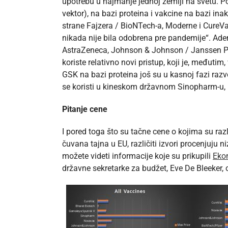
upotrebu u najmanje jednoj zemlji na svetu. P
vektor), na bazi proteina i vakcine na bazi in
strane Fajzera / BioNTech-a, Moderne i CureVa
nikada nije bila odobrena pre pandemije“. Aden
AstraZeneca, Johnson & Johnson / Janssen Ph
koriste relativno novi pristup, koji je, međutim,
GSK na bazi proteina još su u kasnoj fazi razv
se koristi u kineskom državnom Sinopharm-u, 
Pitanje cene
I pored toga što su tačne cene o kojima su razl
čuvana tajna u EU, različiti izvori procenjuju n
možete videti informacije koje su prikupili
Eko
državne sekretarke za budžet, Eve De Bleeker, o