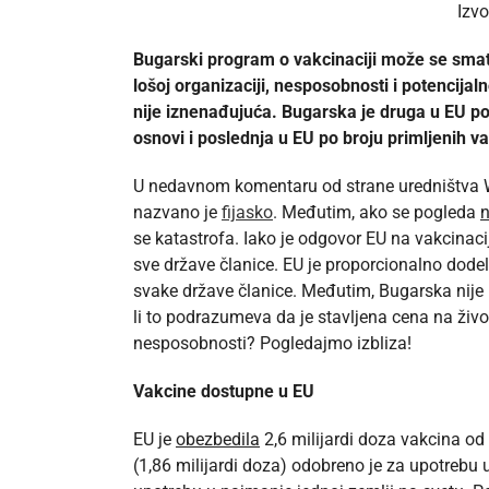
Izvo
Bugarski program o vakcinaciji može se smat
lošoj organizaciji, nesposobnosti i potencij
nije iznenađujuća. Bugarska je druga u EU p
osnovi i poslednja u EU po broju primljenih v
U nedavnom komentaru od strane uredništva Wa
nazvano je
fijasko
. Međutim, ako se pogleda
n
se katastrofa. Iako je odgovor EU na vakcinaci
sve države članice. EU je proporcionalno dodel
svake države članice. Međutim, Bugarska nije 
li to podrazumeva da je stavljena cena na život 
nesposobnosti? Pogledajmo izbliza!
Vakcine dostupne u EU
EU je
obezbedila
2,6 milijardi doza vakcina od 
(1,86 milijardi doza) odobreno je za upotrebu 