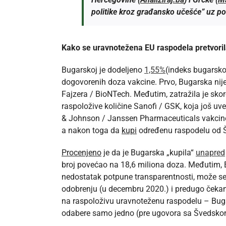
politike kroz građansko učešće” uz p
Kako se uravnotežena EU raspodela pretvoril
Bugarskoj je dodeljeno
1,55%
(indeks bugarsko
dogovorenih doza vakcine. Prvo, Bugarska nije
Fajzera / BioNTech. Međutim, zatražila je sk
raspoložive količine Sanofi / GSK, koja još uv
& Johnson / Janssen Pharmaceuticals vakcine,
a nakon toga da
kupi
određenu raspodelu od Š
Procenjeno
je da je Bugarska „kupila“
unapred
broj povećao na 18,6 miliona doza. Međutim, E
nedostatak potpune transparentnosti, može se 
odobrenju (u decembru 2020.) i predugo čekanj
na raspoloživu uravnoteženu raspodelu – Bugar
odabere samo jedno (pre ugovora sa Švedskom