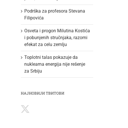
Podrška za profesora Stevana
Filipovića
Osveta i progon Milutina Kostića
i pobunjenih stručnjaka, razorni
efekat za celu zemlju
Toplotni talas pokazuje da
nuklearna energija nije rešenje
za Srbiju
НАЈНОВИЈИ ТВИТОВИ