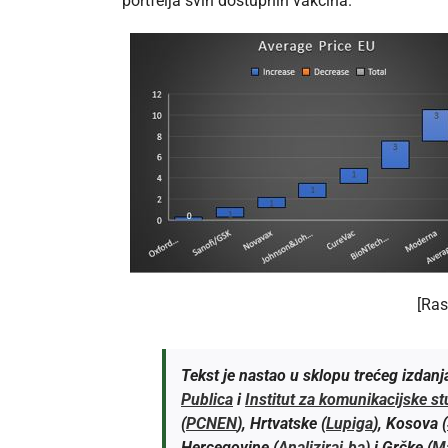
portfelja svih dostupnih vakcina.
[Ras
Tekst je nastao u sklopu trećeg izdan
Publica
i
Institut za komunikacijske st
(
PCNEN
), Hrtvatske (
Lupiga
), Kosova (
Hercegovine (
Analiziraj.ba
) i Grčke (
Ma