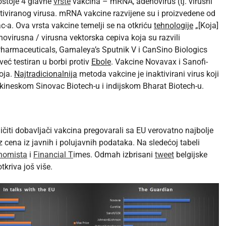
ostoje 4 glavne
vrste
vakcina – mRNA, adenovirus (tj. virusni
aktiviranog virusa. mRNA vakcine razvijene su i proizvedene od
c-a. Ova vrsta vakcine temelji se na otkriću
tehnologije
„[Koja]
ovirusna / virusna vektorska cepiva koja su razvili
armaceuticals, Gamaleya’s Sputnik V i CanSino Biologics
 već testiran u borbi protiv
Ebole
. Vakcine Novavax i Sanofi-
oja.
Najtradicionalnija
metoda vakcine je inaktivirani virus koji
kineskom Sinovac Biotech-u i indijskom Bharat Biotech-u.
ičiti dobavljači vakcina pregovarali sa EU verovatno najbolje
iz cena iz javnih i polujavnih podataka. Na sledećoj tabeli
nomista
i
Financial T
imes. Odmah izbrisani
tweet
belgijske
tkriva još više.