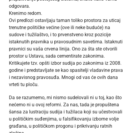
odgovara.
Krenimo redom.
Ovi predlozi ostavljaju taman toliko prostora za uticaj
trenutne političke većine (ove ili neke buduće) na
sudove i tužilaštvo, i to prvenstveno kroz pozicije
istaknutih pravnika u pravosudnim savetima. Istaknuti
pravnici su vaša crvena linija. Ono za šta ste otvorili
prostor u Ustavu, sada cementirate zakonima.
Kritikujete tzv. opšti izbor sudija po zakonima iz 2008.
godine i predstavljate se kao spasitelji vladavine prava
i nezavisnog pravosuđa. Mnogi od vas će ovih dana
vrteti tu ploču.
Da se razumemo, mi nismo sudelovali ni u toj, kao što
nećemo ni u ovoj reformi. Za nas, tada je propuštena
šansa za lustraciju sudija i tužilaca koji su učestvovali
u političkim suđenjima, u falsifikovanju izborne volje
građana, u političkom progonu i prikrivanju ratnih