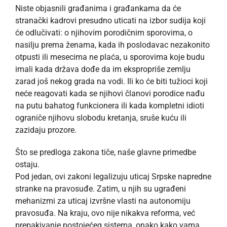
Niste objasnili građanima i građankama da će
stranački kadrovi presudno uticati na izbor sudija koji
će odlučivati: o njihovim porodičnim sporovima, o
nasilju prema ženama, kada ih poslodavac nezakonito
otpusti ili mesecima ne plaća, u sporovima koje budu
imali kada država dođe da im ekspropriše zemlju
zarad još nekog grada na vodi. Ili ko će biti tužioci koji
neće reagovati kada se njihovi članovi porodice nađu
na putu bahatog funkcionera ili kada kompletni idioti
ograniče njihovu slobodu kretanja, sruše kuću ili
zazidaju prozore.
Što se predloga zakona tiče, naše glavne primedbe
ostaju.
Pod jedan, ovi zakoni legalizuju uticaj Srpske napredne
stranke na pravosuđe. Zatim, u njih su ugrađeni
mehanizmi za uticaj izvršne vlasti na autonomiju
pravosuđa. Na kraju, ovo nije nikakva reforma, već
prepakivanje postojećeg sistema, onako kako vama