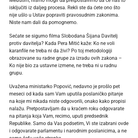
Međutim, nismo mogli da pretpostavimo da će nas to
isključiti iz daljeg procesa. Rekli ste da ćete ono što
nije ušlo u Ustav popraviti pravosudnim zakonima.
Niste nam dali da pomognemo.
Sećate se sigurno filma Slobodana Šijana Davitelj
protiv davitelja? Kada Pera Mitić kaže: Ko ne voli
karanfile ne treba ni da živi? Po toj metodologiji
obrazovane su radne grupe za izradu ovih zakona –
Ko nije bio za ustavne izmene, ne treba ni u radnu
grupu.
Uvažena ministarko Popović, nedavno je prošlo pet
meseci od kada sam Vam uputila poslaničko pitanje
na koje mi nikada niste odgovorili, onako kako propisi
nalažu. Pretpostavljam da u kraćem roku odgovarate
na pitanja koja Vam, recimo, uputi predsednik
Republike. Samo da Vas podsetim, Vi ste izabrani ovde
i odgovarate parlamentu i narodnim poslanicima, a ne