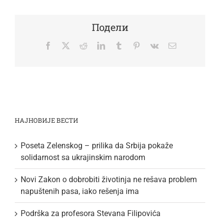
Подели
Facebook
Twitter
Reddit
LinkedIn
Tumblr
Pinterest
Vk
Email
НАЈНОВИЈЕ ВЕСТИ
Poseta Zelenskog – prilika da Srbija pokaže
solidarnost sa ukrajinskim narodom
Novi Zakon o dobrobiti životinja ne rešava problem
napuštenih pasa, iako rešenja ima
Podrška za profesora Stevana Filipovića