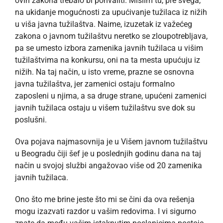
ovih zakona trebalo bi pohvaliti. Mislim tu, pre svega,
na ukidanje mogućnosti za upućivanje tužilaca iz nižih
u viša javna tužilaštva. Naime, izuzetak iz važećeg
zakona o javnom tužilaštvu neretko se zloupotrebljava,
pa se umesto izbora zamenika javnih tužilaca u višim
tužilaštvima na konkursu, oni na ta mesta upućuju iz
nižih. Na taj način, u isto vreme, prazne se osnovna
javna tužilaštva, jer zamenici ostaju formalno
zaposleni u njima, a sa druge strane, upućeni zamenici
javnih tužilaca ostaju u višem tužilaštvu sve dok su
poslušni.
Ova pojava najmasovnija je u Višem javnom tužilaštvu
u Beogradu čiji šef je u poslednjih godinu dana na taj
način u svojoj službi angažovao više od 20 zamenika
javnih tužilaca.
Ono što me brine jeste što mi se čini da ova rešenja
mogu izazvati razdor u vašim redovima. I vi sigurno