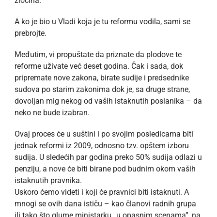
zločina.
A ko je bio u Vladi koja je tu reformu vodila, sami se
prebrojte.
Međutim, vi propuštate da priznate da plodove te
reforme uživate već deset godina. Čak i sada, dok
pripremate nove zakona, birate sudije i predsednike
sudova po starim zakonima dok je, sa druge strane,
dovoljan mig nekog od vaših istaknutih poslanika – da
neko ne bude izabran.
Ovaj proces će u suštini i po svojim posledicama biti
jednak reformi iz 2009, odnosno tzv. opštem izboru
sudija. U sledećih par godina preko 50% sudija odlazi u
penziju, a nove će biti birane pod budnim okom vaših
istaknutih pravnika.
Uskoro ćemo videti i koji će pravnici biti istaknuti. A
mnogi se ovih dana ističu – kao članovi radnih grupa
ili tako što glume ministarku „u opasnim scenama”, na