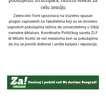
pobunjenih stručnjaka, razorni efekat za
celu zemlju
Zeleno-levi front upozorava na izuzetno opasan
progon zaposlenih na fakultetima koji su se otvoreno
usprotivili pokušajima režima da univerzitetima u Srbiji
nametne diktaturu. Koordinator Političkog saveta ZLF
dr Milutin Kostić se već mesecima bori sa pokušajima
da mu se poništi doktorat i unište karijera i reputacija.