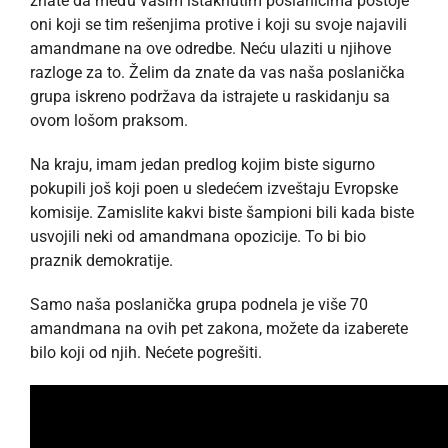
znate da među vašim istaknutim poslanicima postoje
oni koji se tim rešenjima protive i koji su svoje najavili
amandmane na ove odredbe. Neću ulaziti u njihove
razloge za to. Želim da znate da vas naša poslanička
grupa iskreno podržava da istrajete u raskidanju sa
ovom lošom praksom.
Na kraju, imam jedan predlog kojim biste sigurno
pokupili još koji poen u sledećem izveštaju Evropske
komisije. Zamislite kakvi biste šampioni bili kada biste
usvojili neki od amandmana opozicije. To bi bio
praznik demokratije.
Samo naša poslanička grupa podnela je više 70
amandmana na ovih pet zakona, možete da izaberete
bilo koji od njih. Nećete pogrešiti.