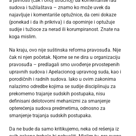
a javnosti (čak i onoj stručnoj) da komentariše rad
sudova i tužilaštava – znamo ko može uvek da
najavljuje i komentariše optužnice, da ceni dokaze
(ponekad i da ih prikriva) i da opominje i optužuje
sudije i tužioce za nerad ili korumpiranost. Znate na
koga mislim.
Na kraju, ovo nije suštinska reforma pravosuđa. Nije
čak ni njen početak. Njome se ne dira u organizaciju
pravosuđa – predlagali smo uvođenje prvostepenih
upravnih sudova i Apelacionog upravnog suda, kao i
porodičnih i radnih sudova. Iako u ovim zakonima
nalazimo odredbe kojima se sudije disciplinuju za
prekomerno trajanje sudskih postupaka, nisu
definisani delotovorni mehanizmi za smanjenje
opterećenja sudova predmetima, odnosno za
smanjenje trajanja sudskih postupaka.
Da ne bude da samo kritikujemo, neka od rešenja iz