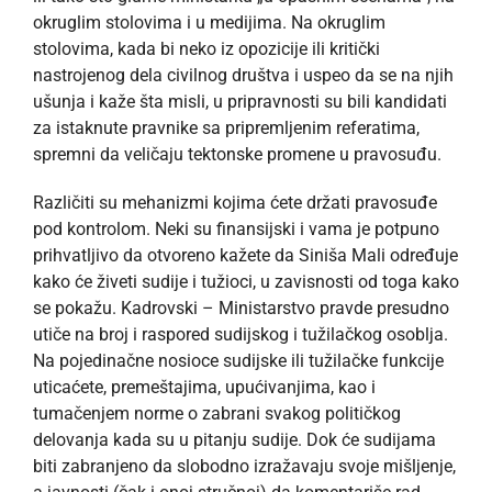
okruglim stolovima i u medijima. Na okruglim
stolovima, kada bi neko iz opozicije ili kritički
nastrojenog dela civilnog društva i uspeo da se na njih
ušunja i kaže šta misli, u pripravnosti su bili kandidati
za istaknute pravnike sa pripremljenim referatima,
spremni da veličaju tektonske promene u pravosuđu.
Različiti su mehanizmi kojima ćete držati pravosuđe
pod kontrolom. Neki su finansijski i vama je potpuno
prihvatljivo da otvoreno kažete da Siniša Mali određuje
kako će živeti sudije i tužioci, u zavisnosti od toga kako
se pokažu. Kadrovski – Ministarstvo pravde presudno
utiče na broj i raspored sudijskog i tužilačkog osoblja.
Na pojedinačne nosioce sudijske ili tužilačke funkcije
uticaćete, premeštajima, upućivanjima, kao i
tumačenjem norme o zabrani svakog političkog
delovanja kada su u pitanju sudije. Dok će sudijama
biti zabranjeno da slobodno izražavaju svoje mišljenje,