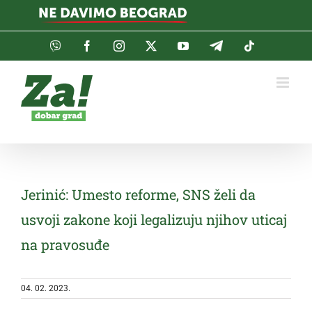
Skip
to
content
Viber
Facebook
Instagram
Twitter
YouTube
Telegram
Tiktok
Jerinić: Umesto reforme, SNS želi da
usvoji zakone koji legalizuju njihov uticaj
na pravosuđe
04. 02. 2023.