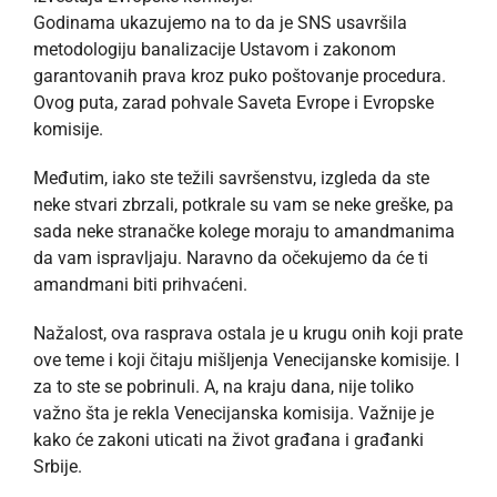
Godinama ukazujemo na to da je SNS usavršila
metodologiju banalizacije Ustavom i zakonom
garantovanih prava kroz puko poštovanje procedura.
Ovog puta, zarad pohvale Saveta Evrope i Evropske
komisije.
Međutim, iako ste težili savršenstvu, izgleda da ste
neke stvari zbrzali, potkrale su vam se neke greške, pa
sada neke stranačke kolege moraju to amandmanima
da vam ispravljaju. Naravno da očekujemo da će ti
amandmani biti prihvaćeni.
Nažalost, ova rasprava ostala je u krugu onih koji prate
ove teme i koji čitaju mišljenja Venecijanske komisije. I
za to ste se pobrinuli. A, na kraju dana, nije toliko
važno šta je rekla Venecijanska komisija. Važnije je
kako će zakoni uticati na život građana i građanki
Srbije.