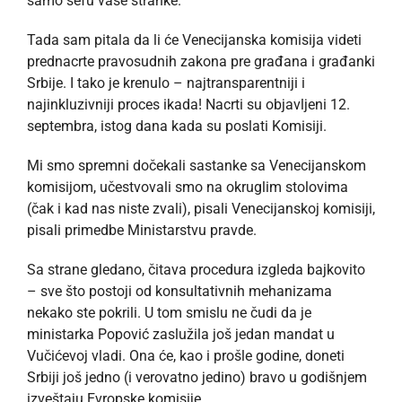
samo šefu vaše stranke.
Tada sam pitala da li će Venecijanska komisija videti
prednacrte pravosudnih zakona pre građana i građanki
Srbije. I tako je krenulo – najtransparentniji i
najinkluzivniji proces ikada! Nacrti su objavljeni 12.
septembra, istog dana kada su poslati Komisiji.
Mi smo spremni dočekali sastanke sa Venecijanskom
komisijom, učestvovali smo na okruglim stolovima
(čak i kad nas niste zvali), pisali Venecijanskoj komisiji,
pisali primedbe Ministarstvu pravde.
Sa strane gledano, čitava procedura izgleda bajkovito
– sve što postoji od konsultativnih mehanizama
nekako ste pokrili. U tom smislu ne čudi da je
ministarka Popović zaslužila još jedan mandat u
Vučićevoj vladi. Ona će, kao i prošle godine, doneti
Srbiji još jedno (i verovatno jedino) bravo u godišnjem
izveštaju Evropske komisije.