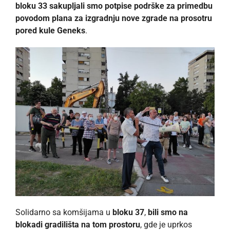
bloku 33 sakupljali smo potpise podrške za primedbu
povodom plana za izgradnju nove zgrade na prosotru
pored kule Geneks
.
Solidarno sa komšijama u
bloku 37
,
bili smo na
blokadi gradilišta na tom prostoru
, gde je uprkos