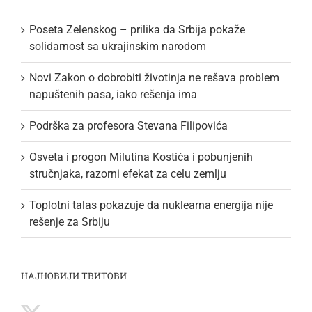
Poseta Zelenskog – prilika da Srbija pokaže
solidarnost sa ukrajinskim narodom
Novi Zakon o dobrobiti životinja ne rešava problem
napuštenih pasa, iako rešenja ima
Podrška za profesora Stevana Filipovića
Osveta i progon Milutina Kostića i pobunjenih
stručnjaka, razorni efekat za celu zemlju
Toplotni talas pokazuje da nuklearna energija nije
rešenje za Srbiju
НАЈНОВИЈИ ТВИТОВИ