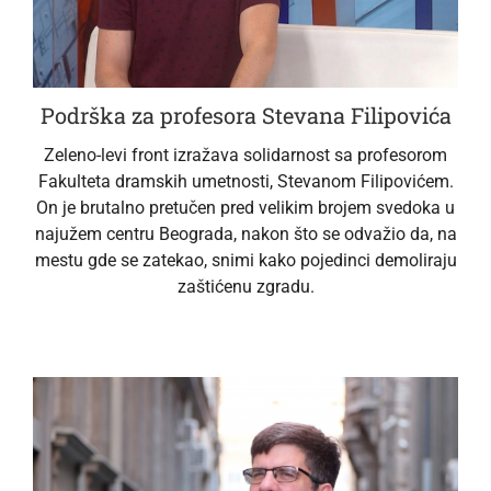
Podrška za profesora Stevana Filipovića
Zeleno-levi front izražava solidarnost sa profesorom
Fakulteta dramskih umetnosti, Stevanom Filipovićem.
On je brutalno pretučen pred velikim brojem svedoka u
najužem centru Beograda, nakon što se odvažio da, na
mestu gde se zatekao, snimi kako pojedinci demoliraju
zaštićenu zgradu.