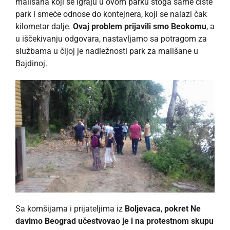
mališana koji se igraju u ovom parku stoga same čiste
park i smeće odnose do kontejnera, koji se nalazi čak
kilometar dalje.
Ovaj problem prijavili smo Beokomu
, a
u iščekivanju odgovara, nastavljamo sa potragom za
službama u čijoj je nadležnosti park za mališane u
Bajdinoj.
Sa komšijama i prijateljima iz
Boljevaca
,
pokret Ne
davimo Beograd učestvovao je i na protestnom skupu