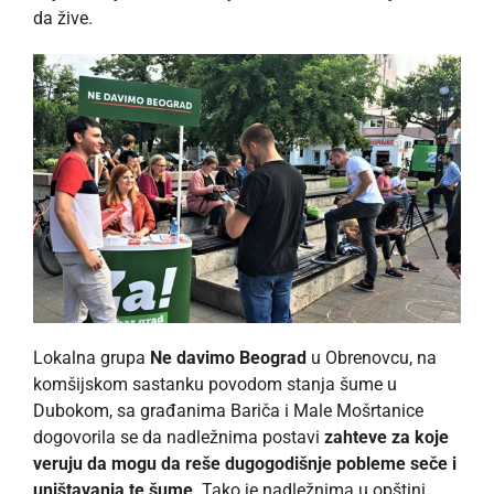
da žive.
Lokalna grupa
Ne davimo Beograd
u Obrenovcu, na
komšijskom sastanku povodom stanja šume u
Dubokom, sa građanima Bariča i Male Mošrtanice
dogovorila se da nadležnima postavi
zahteve za koje
veruju da mogu da reše dugogodišnje pobleme seče i
uništavanja te šume
. Tako je nadležnima u opštini