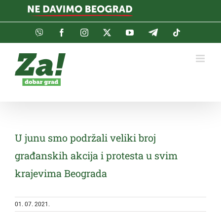
Skip
to
content
Viber
Facebook
Instagram
Twitter
YouTube
Telegram
Tiktok
U junu smo podržali veliki broj
građanskih akcija i protesta u svim
krajevima Beograda
01. 07. 2021.