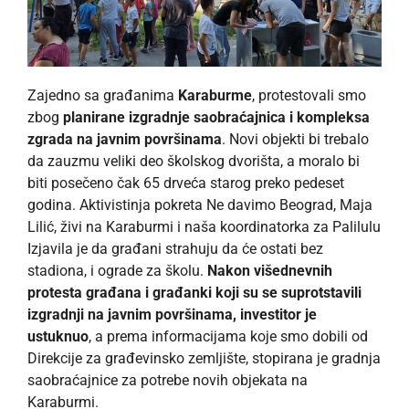
Zajedno sa građanima
Karaburme
, protestovali smo
zbog
planirane izgradnje saobraćajnica i kompleksa
zgrada na javnim površinama
. Novi objekti bi trebalo
da zauzmu veliki deo školskog dvorišta, a moralo bi
biti posečeno čak 65 drveća starog preko pedeset
godina. Aktivistinja pokreta Ne davimo Beograd, Maja
Lilić, živi na Karaburmi i naša koordinatorka za Palilulu
Izjavila je da građani strahuju da će ostati bez
stadiona, i ograde za školu.
Nakon višednevnih
protesta građana i građanki koji su se suprotstavili
izgradnji na javnim površinama, investitor je
ustuknuo
, a prema informacijama koje smo dobili od
Direkcije za građevinsko zemljište, stopirana je gradnja
saobraćajnice za potrebe novih objekata na
Karaburmi.