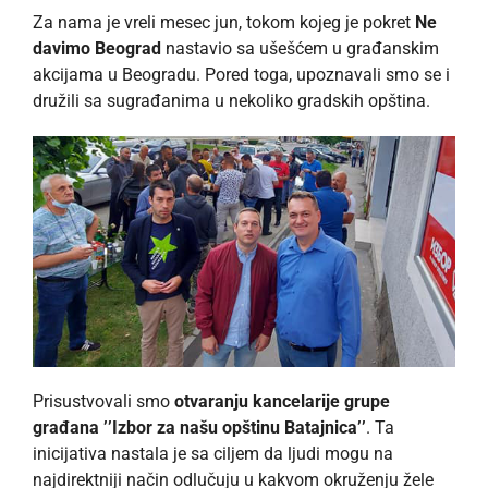
Za nama je vreli mesec jun, tokom kojeg je pokret
Ne
davimo Beograd
nastavio sa ušešćem u građanskim
akcijama u Beogradu. Pored toga, upoznavali smo se i
družili sa sugrađanima u nekoliko gradskih opština.
Prisustvovali smo
otvaranju kancelarije grupe
građana ’’Izbor za našu opštinu Batajnica’’
. Ta
inicijativa nastala je sa ciljem da ljudi mogu na
najdirektniji način odlučuju u kakvom okruženju žele