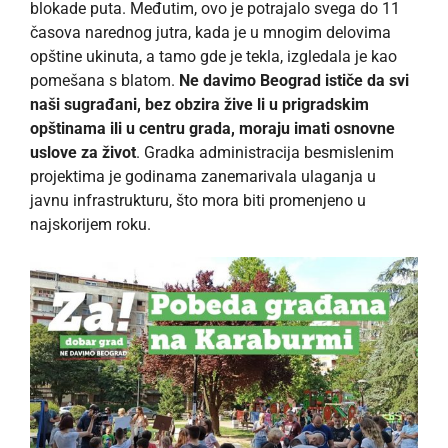
blokade puta. Međutim, ovo je potrajalo svega do 11
časova narednog jutra, kada je u mnogim delovima
opštine ukinuta, a tamo gde je tekla, izgledala je kao
pomešana s blatom.
Ne davimo Beograd ističe da svi
naši sugrađani, bez obzira žive li u prigradskim
opštinama ili u centru grada, moraju imati osnovne
uslove za život
. Gradka administracija besmislenim
projektima je godinama zanemarivala ulaganja u
javnu infrastrukturu, što mora biti promenjeno u
najskorijem roku.