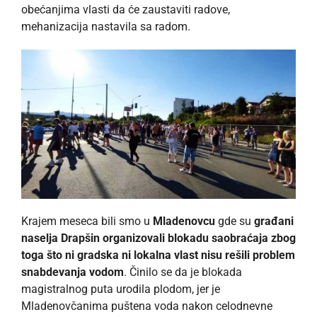
obećanjima vlasti da će zaustaviti radove,
mehanizacija nastavila sa radom.
Krajem meseca bili smo u
Mladenovcu
gde su
građani
naselja Drapšin organizovali blokadu saobraćaja zbog
toga što ni gradska ni lokalna vlast nisu rešili problem
snabdevanja vodom
. Činilo se da je blokada
magistralnog puta urodila plodom, jer je
Mladenovčanima puštena voda nakon celodnevne