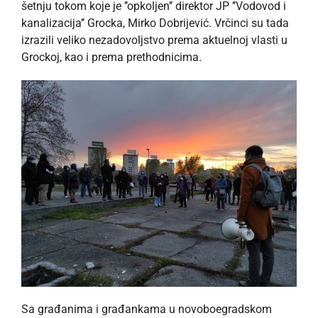
šetnju tokom koje je ’’opkoljen’’ direktor JP ’’Vodovod i
kanalizacija’’ Grocka, Mirko Dobrijević. Vrčinci su tada
izrazili veliko nezadovoljstvo prema aktuelnoj vlasti u
Grockoj, kao i prema prethodnicima.
Sa građanima i građankama u novoboegradskom