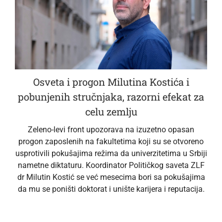
Osveta i progon Milutina Kostića i
pobunjenih stručnjaka, razorni efekat za
celu zemlju
Zeleno-levi front upozorava na izuzetno opasan
progon zaposlenih na fakultetima koji su se otvoreno
usprotivili pokušajima režima da univerzitetima u Srbiji
nametne diktaturu. Koordinator Političkog saveta ZLF
dr Milutin Kostić se već mesecima bori sa pokušajima
da mu se poništi doktorat i unište karijera i reputacija.