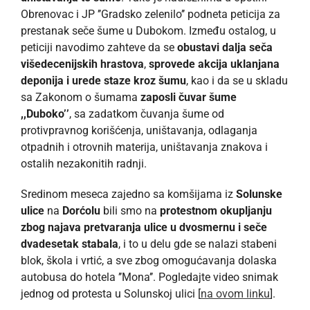
Obrenovac i JP ’’Gradsko zelenilo’’ podneta peticija za
prestanak seče šume u Dubokom. Između ostalog, u
peticiji navodimo zahteve da se
obustavi dalja seča
višedecenijskih hrastova
,
sprovede akcija uklanjana
deponija i urede staze kroz šumu
, kao i da se u skladu
sa Zakonom o šumama
zaposli čuvar šume
,,Duboko’’
, sa zadatkom čuvanja šume od
protivpravnog korišćenja, uništavanja, odlaganja
otpadnih i otrovnih materija, uništavanja znakova i
ostalih nezakonitih radnji.
Sredinom meseca zajedno sa komšijama iz
Solunske
ulice
na
Dorćolu
bili smo na
protestnom okupljanju
zbog najava pretvaranja ulice u dvosmernu i seče
dvadesetak stabala
, i to u delu gde se nalazi stabeni
blok, škola i vrtić, a sve zbog omogućavanja dolaska
autobusa do hotela ’’Mona’’. Pogledajte video snimak
jednog od protesta u Solunskoj ulici [
na ovom linku
].