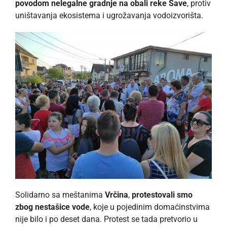
povodom nelegalne gradnje na obali reke Save
, protiv
uništavanja ekosistema i ugrožavanja vodoizvorišta.
Solidarno sa meštanima
Vrčina
,
protestovali smo
zbog nestašice vode
, koje u pojedinim domaćinstvima
nije bilo i po deset dana. Protest se tada pretvorio u