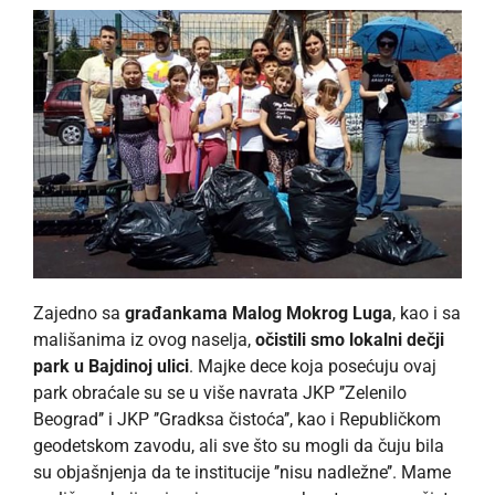
Zajedno sa
građankama Malog Mokrog Luga
, kao i sa
mališanima iz ovog naselja,
očistili smo lokalni dečji
park u Bajdinoj ulici
. Majke dece koja posećuju ovaj
park obraćale su se u više navrata JKP ’’Zelenilo
Beograd’’ i JKP ’’Gradksa čistoća’’, kao i Republičkom
geodetskom zavodu, ali sve što su mogli da čuju bila
su objašnjenja da te institucije ’’nisu nadležne’’. Mame