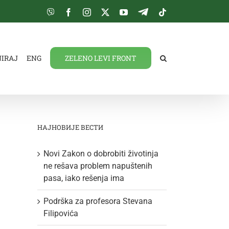
Viber
Facebook
Instagram
Twitter
YouTube
Telegram
Tiktok
NIRAJ
ENG
ZELENO LEVI FRONT
НАЈНОВИЈЕ ВЕСТИ
Novi Zakon o dobrobiti životinja
ne rešava problem napuštenih
pasa, iako rešenja ima
Podrška za profesora Stevana
Filipovića