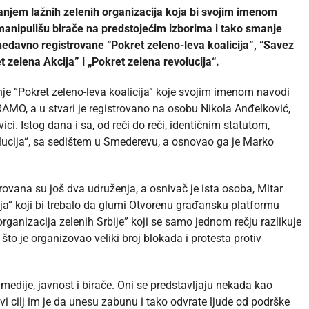
anjem lažnih zelenih organizacija koja bi svojim imenom
zmanipulišu birače na predstojećim izborima i tako smanje
edavno registrovane “Pokret zeleno-leva koalicija”, “Savez
t zelena Akcija” i „Pokret zelena revolucija“.
je “Pokret zeleno-leva koalicija” koje svojim imenom navodi
RAMO, a u stvari je registrovano na osobu Nikola Anđelković,
ci. Istog dana i sa, od reči do reči, identičnim statutom,
volucija“, sa sedištem u Smederevu, a osnovao ga je Marko
trovana su još dva udruženja, a osnivač je ista osoba, Mitar
ija“ koji bi trebalo da glumi Otvorenu građansku platformu
rganizacija zelenih Srbije” koji se samo jednom rečju razlikuje
o je organizovao veliki broj blokada i protesta protiv
edije, javnost i birače. Oni se predstavljaju nekada kao
avi cilj im je da unesu zabunu i tako odvrate ljude od podrške