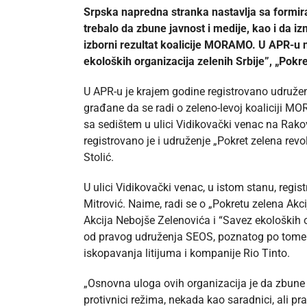
Srpska napredna stranka nastavlja sa formir
trebalo da zbune javnost i medije, kao i da i
izborni rezultat koalicije MORAMO. U APR-u n
ekoloških organizacija zelenih Srbije”, „Pokre
U APR-u je krajem godine registrovano udružen
građane da se radi o zeleno-levoj koaliciji MO
sa sedištem u ulici Vidikovački venac na Rakovi
registrovano je i udruženje „Pokret zelena re
Stolić.
U ulici Vidikovački venac, u istom stanu, regis
Mitrović. Naime, radi se o „Pokretu zelena Akc
Akcija Nebojše Zelenovića i “Savez ekoloških o
od pravog udruženja SEOS, poznatog po tome št
iskopavanja litijuma i kompanije Rio Tinto.
„Osnovna uloga ovih organizacija je da zbune m
protivnici režima, nekada kao saradnici, ali pr