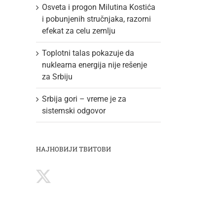
Osveta i progon Milutina Kostića
i pobunjenih stručnjaka, razorni
efekat za celu zemlju
Toplotni talas pokazuje da
nuklearna energija nije rešenje
za Srbiju
Srbija gori – vreme je za
sistemski odgovor
НАЈНОВИЈИ ТВИТОВИ