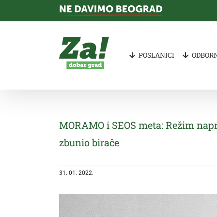
Skip
to
content
POSLANICI
ODBORN
MORAMO i SEOS meta: Režim naprav
zbunio birače
31. 01. 2022.