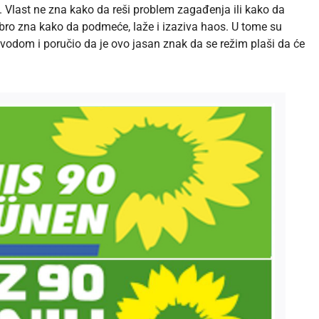
. Vlast ne zna kako da reši problem zagađenja ili kako da
obro zna kako da podmeće, laže i izaziva haos. U tome su
ovodom i poručio da je ovo jasan znak da se režim plaši da će