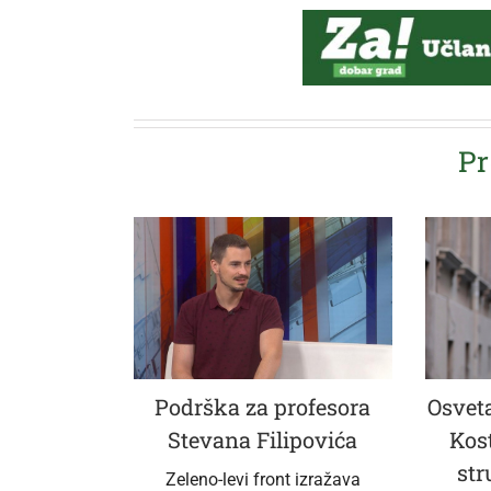
Pr
Podrška za profesora
Osveta
Stevana Filipovića
Kos
str
Zeleno-levi front izražava