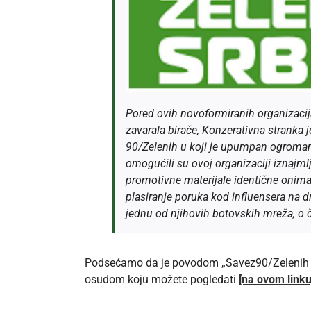
Pored ovih novoformiranih organizacija
zavarala birače, Konzerativna stranka 
90/Zelenih u koji je upumpan ogroman
omogućili su ovoj organizaciji iznajmlj
promotivne materijale identične onima
plasiranje poruka kod influensera na
jednu od njihovih botovskih mreža, o
Podsećamo da je povodom „Savez90/Zelenih Sr
osudom koju možete pogledati
[na ovom linku