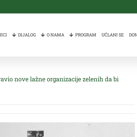
ICI
DIJALOG
O NAMA
PROGRAM
UČLANI SE
DO
io nove lažne organizacije zelenih da bi