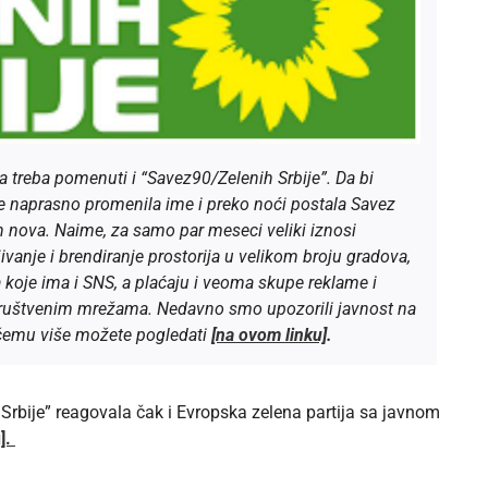
 treba pomenuti i “Savez90/Zelenih Srbije”. Da bi
je naprasno promenila ime i preko noći postala Savez
 nova. Naime, za samo par meseci veliki iznosi
ivanje i brendiranje prostorija u velikom broju gradova,
 koje ima i SNS, a plaćaju i veoma skupe reklame i
 društvenim mrežama. Nedavno smo upozorili javnost na
 čemu više možete pogledati
[na ovom linku]
.
bije” reagovala čak i Evropska zelena partija sa javnom
].