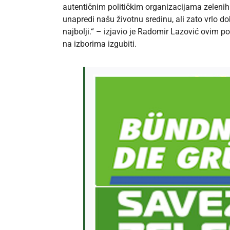
autentičnim političkim organizacijama zelenih
unapredi našu životnu sredinu, ali zato vrlo d
najbolji.“ – izjavio je Radomir Lazović ovim p
na izborima izgubiti.