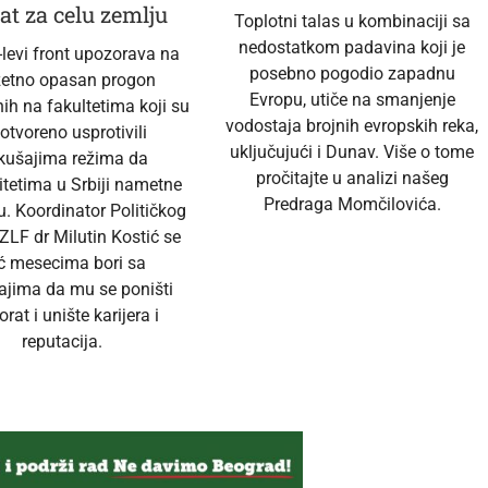
at za celu zemlju
Toplotni talas u kombinaciji sa
nedostatkom padavina koji je
-levi front upozorava na
posebno pogodio zapadnu
zetno opasan progon
Evropu, utiče na smanjenje
ih na fakultetima koji su
vodostaja brojnih evropskih reka,
 otvoreno usprotivili
uključujući i Dunav. Više o tome
kušajima režima da
pročitajte u analizi našeg
itetima u Srbiji nametne
Predraga Momčilovića.
u. Koordinator Političkog
ZLF dr Milutin Kostić se
ć mesecima bori sa
ajima da mu se poništi
orat i unište karijera i
reputacija.