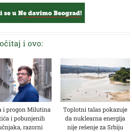
očitaj i ovo:
 i progon Milutina
Toplotni talas pokazuje
tića i pobunjenih
da nuklearna energija
učnjaka, razorni
nije rešenje za Srbiju