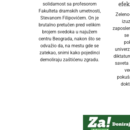
efek
solidarnost sa profesorom
Fakulteta dramskih umetnosti,
Zeleno
Stevanom Filipovićem. On je
izu
brutalno pretučen pred velikim
zaposlen
brojem svedoka u najužem
se
centru Beograda, nakon što se
po
odvažio da, na mestu gde se
univerz
zatekao, snimi kako pojedinci
diktatur
demoliraju zaštićenu zgradu.
saveta 
ve
pokuš
dokt