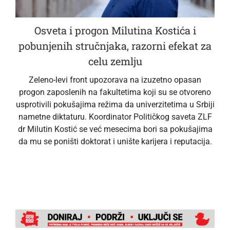
Osveta i progon Milutina Kostića i
pobunjenih stručnjaka, razorni efekat za
celu zemlju
Zeleno-levi front upozorava na izuzetno opasan
progon zaposlenih na fakultetima koji su se otvoreno
usprotivili pokušajima režima da univerzitetima u Srbiji
nametne diktaturu. Koordinator Političkog saveta ZLF
dr Milutin Kostić se već mesecima bori sa pokušajima
da mu se poništi doktorat i unište karijera i reputacija.