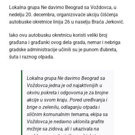
Lokalna grupa Ne davimo Beograd sa Voždovca, u
nedelju 20. decembra, organizovaće akciju čišćenja
autobuske okretnice linija 26 u naselju Braća Jerković.
Iako ovu autobusku okretnicu koristi veliki broj
građana i građanki ovog dela grada, nemar i nebriga
gradske administracije učinili su je punom đubreta,
šuta i raznog otpada.
Lokalna grupa Ne davimo Beograd sa
Voždovca jedna je od najaktivnijih u
okviru pokreta i odgovorna je za brojne
akcije u svom kraju. Pored uređivanja i
brige o zelenilu, odlaganju otpada i
sličnim komunalnim temama, ekipa sa
Voždovca je nedavno uklonila grafite
mržnje sa zidova, ali i ukazivala na