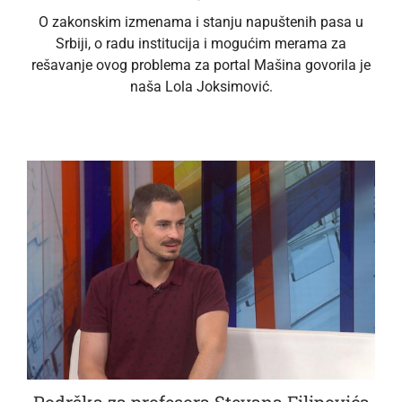
O zakonskim izmenama i stanju napuštenih pasa u
Srbiji, o radu institucija i mogućim merama za
rešavanje ovog problema za portal Mašina govorila je
naša Lola Joksimović.
Podrška za profesora Stevana Filipovića