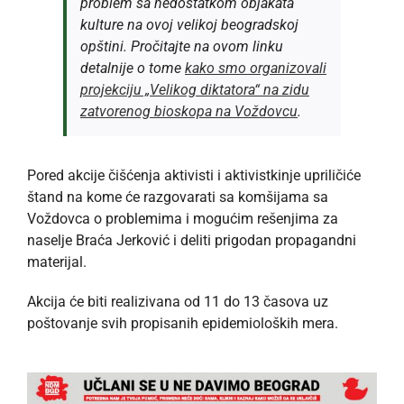
problem sa nedostatkom objakata
kulture na ovoj velikoj beogradskoj
opštini. Pročitajte na ovom linku
detalnije o tome
kako smo organizovali
projekciju „Velikog diktatora“ na zidu
zatvorenog bioskopa na Voždovcu
.
Pored akcije čišćenja aktivisti i aktivistkinje upriličiće
štand na kome će razgovarati sa komšijama sa
Voždovca o problemima i mogućim rešenjima za
naselje Braća Jerković i deliti prigodan propagandni
materijal.
Akcija će biti realizivana od 11 do 13 časova uz
poštovanje svih propisanih epidemioloških mera.