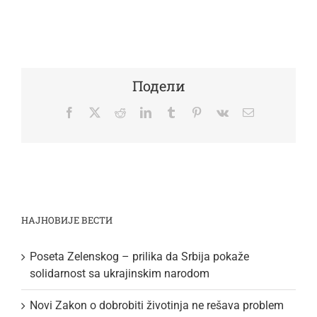
Подели
Facebook
Twitter
Reddit
LinkedIn
Tumblr
Pinterest
Vk
Email
НАЈНОВИЈЕ ВЕСТИ
Poseta Zelenskog – prilika da Srbija pokaže
solidarnost sa ukrajinskim narodom
Novi Zakon o dobrobiti životinja ne rešava problem