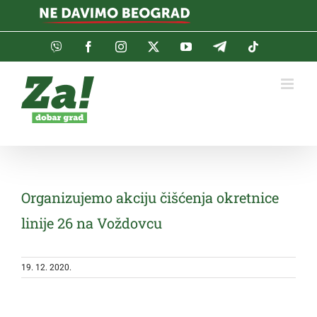
Skip
to
content
Viber
Facebook
Instagram
Twitter
YouTube
Telegram
Tiktok
Organizujemo akciju čišćenja okretnice
linije 26 na Voždovcu
19. 12. 2020.