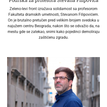
Zeleno-levi front izražava solidarnost sa profesorom
Fakulteta dramskih umetnosti, Stevanom Filipovićem.
On je brutalno pretučen pred velikim brojem svedoka u
najužem centru Beograda, nakon što se odvažio da, na
mestu gde se zatekao, snimi kako pojedinci demoliraju
zaštićenu zgradu.