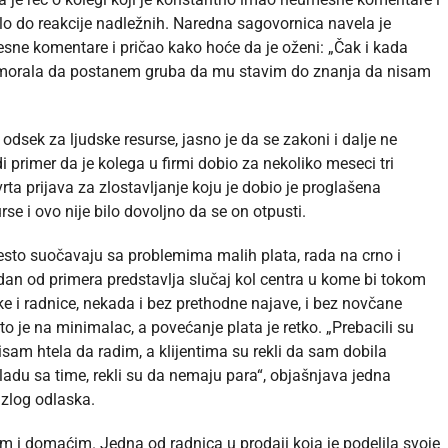
elo do reakcije nadležnih. Naredna sagovornica navela je
sne komentare i pričao kako hoće da je oženi: „Čak i kada
 morala da postanem gruba da mu stavim do znanja da nisam
 odsek za ljudske resurse, jasno je da se zakoni i dalje ne
primer da je kolega u firmi dobio za nekoliko meseci tri
ta prijava za zlostavljanje koju je dobio je proglašena
se i ovo nije bilo dovoljno da se on otpusti.
često suočavaju sa problemima malih plata, rada na crno i
n od primera predstavlja slučaj kol centra u kome bi tokom
ke i radnice, nekada i bez prethodne najave, i bez novčane
o je na minimalac, a povećanje plata je retko. „Prebacili su
isam htela da radim, a klijentima su rekli da sam dobila
ladu sa time, rekli su da nemaju para“, objašnjava jedna
azlog odlaska.
im i domaćim. Jedna od radnica u prodaji koja je podelila svoje