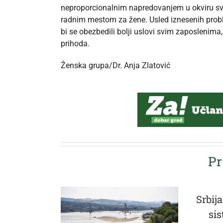
neproporcionalnim napredovanjem u okviru svo
radnim mestom za žene. Usled iznesenih probl
bi se obezbedili bolji uslovi svim zaposlenim
prihoda.
Ženska grupa/Dr. Anja Zlatović
Pr
Srbija
si