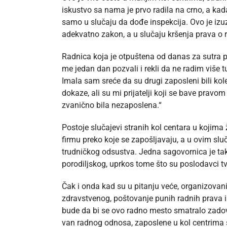
iskustvo sa nama je prvo radila na crno, a kada
samo u slučaju da dođe inspekcija. Ovo je izuz
adekvatno zakon, a u slučaju kršenja prava o 
Radnica koja je otpuštena od danas za sutra p
me jedan dan pozvali i rekli da ne radim više 
Imala sam sreće da su drugi zaposleni bili kole
dokaze, ali su mi prijatelji koji se bave pravo
zvanično bila nezaposlena.“
Postoje slučajevi stranih kol centara u kojim
firmu preko koje se zapošljavaju, a u ovim sl
trudničkog odsustva. Jedna sagovornica je ta
porodiljskog, uprkos tome što su poslodavci tv
Čak i onda kad su u pitanju veće, organizovanij
zdravstvenog, poštovanje punih radnih prava i 
bude da bi se ovo radno mesto smatralo zado
van radnog odnosa, zaposlene u kol centrima