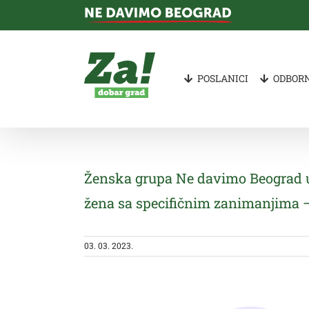
Skip
to
content
POSLANICI
ODBORN
Ženska grupa Ne davimo Beograd uk
žena sa specifičnim zanimanjima –
03. 03. 2023.