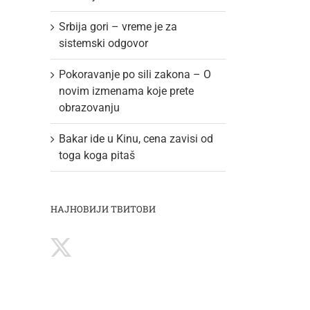
Srbija gori – vreme je za
sistemski odgovor
Pokoravanje po sili zakona – O
novim izmenama koje prete
obrazovanju
Bakar ide u Kinu, cena zavisi od
toga koga pitaš
НАЈНОВИЈИ ТВИТОВИ