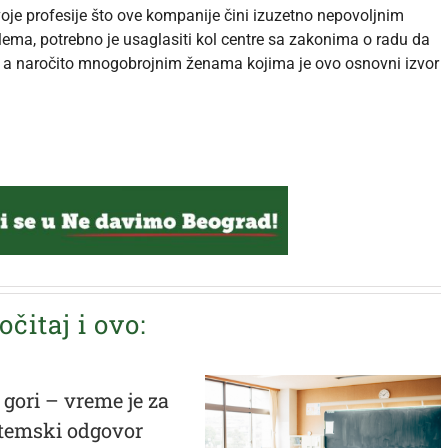
je profesije što ove kompanije čini izuzetno nepovoljnim
ema, potrebno je usaglasiti kol centre sa zakonima o radu da
a, a naročito mnogobrojnim ženama kojima je ovo osnovni izvor
očitaj i ovo:
 gori – vreme je za
stemski odgovor