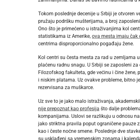
Tokom poslednje decenije u Srbiji je otvoren ve
pružaju podršku mušterijama, a broj zaposlen
Ono što je primećeno u istraživanjima kol ce
statistikama iz Amerike,
ova mesta imaju čak 
centrima disproporcionalno pogađaju žene.
Kol centri su česta mesta za rad u zemljama u
plaćenu radnu snagu. U Srbiji se zaposleni za o
Filozofskog fakulteta, gde većinu i čine žene,
i niskim platama. Uz ovakve probleme, bitno j
rezervisana za muškarce.
Uz sve to je jako malo istraživanja, akademsk
nije prepoznat kao profesija
što dalje problema
kompanijama. Uslovi se razlikuju u odnosu na v
jako striktna pravila poput ograničene pauze 
kao i česte noćne smene. Poslednje dve stavke
su usklađeni sa vremenskim zonama i kalenda