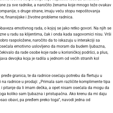
esne za sve radnike, a naročito ženama koje mnogo teže ovakav
mpanije, s druge strane, imaju veću stopu nepoštovanja
e, finansijske i životne probleme radnica.
baveza emotivnog rada, o kojoj se jako retko govori. Na njih se
zne u radu sa klijentima, čak i onda kada sagovornici nisu. Vrši
obro raspoložene, naročito da to iskazuju u interakciji sa
 osećala emotivno uslovljeno da moram da budem ljubazna,
ekivalo da rade osobe koje rade u korisničkoj podršci, a plus,
ava devojka koja je radila u jednom od većih stranih kol
pređe granica, te da radnice osećaju potrebu da flertuju u
 na radnice u prodaji: „Primala sam različite komplimente tipa
ak i pitanje da li imam dečka, a opet nisam osećala da mogu da
toga koliko sam ljubazna i pristupačna. Ako krenu da mi daju
sao obavi, pa pređem preko toga“, navodi jedna od