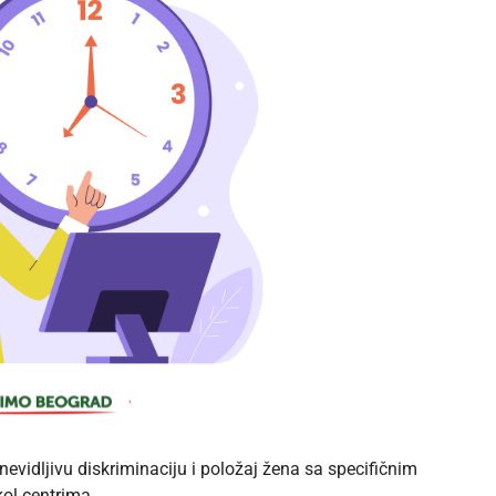
vidljivu diskriminaciju i položaj žena sa specifičnim
ol centrima.