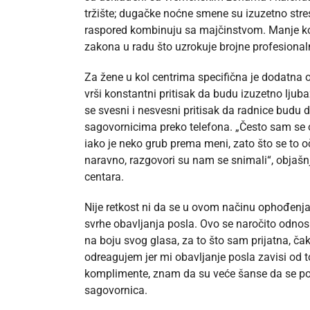
tržište; dugačke noćne smene su izuzetno str
raspored kombinuju sa majčinstvom. Manje ko
zakona u radu što uzrokuje brojne profesionaln
Za žene u kol centrima specifična je dodatna o
vrši konstantni pritisak da budu izuzetno ljuba
se svesni i nesvesni pritisak da radnice budu d
sagovornicima preko telefona. „Često sam se
iako je neko grub prema meni, zato što se to oč
naravno, razgovori su nam se snimali“, objašnj
centara.
Nije retkost ni da se u ovom načinu ophođenja 
svrhe obavljanja posla. Ovo se naročito odnosi
na boju svog glasa, za to što sam prijatna, č
odreagujem jer mi obavljanje posla zavisi od 
komplimente, znam da su veće šanse da se po
sagovornica.