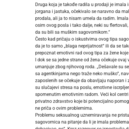
Druga koja je takođe radila u prodaji je imala
jorgana i jastuka, očekivalo se naravno da ma
prodala, ali ja to nisam umela da radim. Imal
osim ovog posla i tako dalje, neki su flertovali
da su bili sa muškim sagovornikom.“
Često kad pričaju o iskustvima ovog tipa sago
da je to samo „blaga neprijatnost“ ili da se t
prepoznat emotivni rad ovog tipa za žene koje
I dok se sa jedne strane od žena očekuje ovaj 
umanjuje zbog njihovog roda. „Dešavale su se 
sa agentkinjama nego traže neko muško“, navo
zaposlenih se očekuje da obavljaju naporan i z
su slučajevi stresa na poslu, emotivne iscrplj
spomenutim emotivnim radom. Veći kol centri
privatno zdravstvo koje bi potencijalno pomog
ne priča o ovim problemima.
Problemu seksualnog uznemiravanja ne pristup
sagovornica na pitanje da li je imala problem
dobacivao, ne“. Kroz razgovor se ispostavlja 