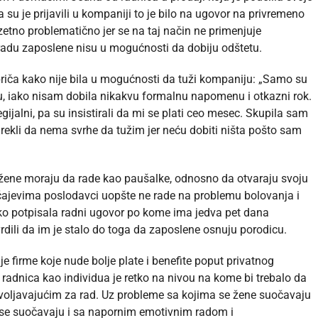
 su je prijavili u kompaniji to je bilo na ugovor na privremeno
etno problematično jer se na taj način ne primenjuje
radu zaposlene nisu u mogućnosti da dobiju odštetu.
riča kako nije bila u mogućnosti da tuži kompaniju: „Samo su
tu, iako nisam dobila nikakvu formalnu napomenu i otkazni rok.
gijalni, pa su insistirali da mi se plati ceo mesec. Skupila sam
m rekli da nema svrhe da tužim jer neću dobiti ništa pošto sam
a žene moraju da rade kao paušalke, odnosno da otvaraju svoju
učajevima poslodavci uopšte ne rade na problemu bolovanja i
ko potpisala radni ugovor po kome ima jedva pet dana
rdili da im je stalo do toga da zaposlene osnuju porodicu.
e firme koje nude bolje plate i benefite poput privatnog
radnica kao individua je retko na nivou na kome bi trebalo da
voljavajućim za rad. Uz probleme sa kojima se žene suočavaju
 se suočavaju i sa napornim emotivnim radom i