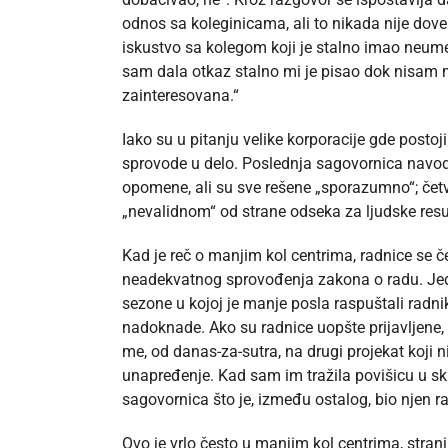
odnos sa koleginicama, ali to nikada nije dov
iskustvo sa kolegom koji je stalno imao neume
sam dala otkaz stalno mi je pisao dok nisam
zainteresovana.“
Iako su u pitanju velike korporacije gde postoji
sprovode u delo. Poslednja sagovornica navodi 
opomene, ali su sve rešene „sporazumno“; četvr
„nevalidnom“ od strane odseka za ljudske resur
Kad je reč o manjim kol centrima, radnice se 
neadekvatnog sprovođenja zakona o radu. Jeda
sezone u kojoj je manje posla raspuštali radni
nadoknade. Ako su radnice uopšte prijavljene, t
me, od danas-za-sutra, na drugi projekat koji n
unapređenje. Kad sam im tražila povišicu u sk
sagovornica što je, između ostalog, bio njen r
Ovo je vrlo često u manjim kol centrima, stran