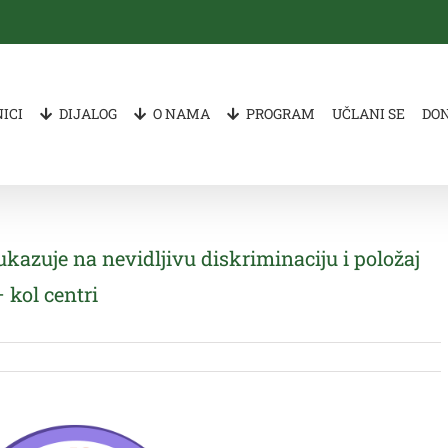
ICI
DIJALOG
O NAMA
PROGRAM
UČLANI SE
DO
azuje na nevidljivu diskriminaciju i položaj
 kol centri