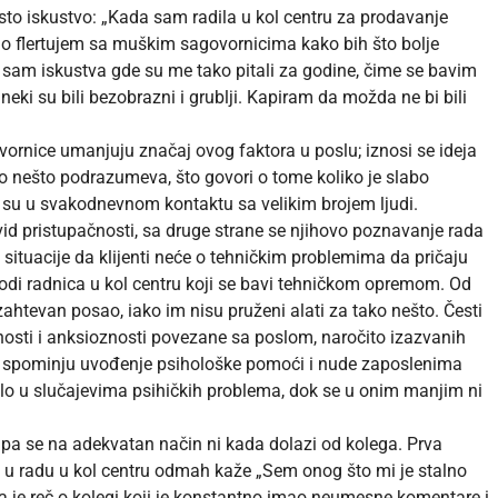
 isto iskustvo: „Kada sam radila u kol centru za prodavanje
lo flertujem sa muškim sagovornicima kako bih što bolje
a sam iskustva gde su me tako pitali za godine, čime se bavim
, neki su bili bezobrazni i grublji. Kapiram da možda ne bi bili
vornice umanjuju značaj ovog faktora u poslu; iznosi se ideja
ako nešto podrazumeva, što govori o tome koliko je slabo
 su u svakodnevnom kontaktu sa velikim brojem ljudi.
vid pristupačnosti, sa druge strane se njihovo poznavanje rada
situacije da klijenti neće o tehničkim problemima da pričaju
di radnica u kol centru koji se bavi tehničkom opremom. Od
ahtevan posao, iako im nisu pruženi alati za tako nešto. Česti
enosti i anksioznosti povezane sa poslom, naročito izazvanih
 spominju uvođenje psihološke pomoći i nude zaposlenima
lo u slučajevima psihičkih problema, dok se u onim manjim ni
a se na adekvatan način ni kada dolazi od kolega. Prva
a u radu u kol centru odmah kaže „Sem onog što mi je stalno
da je reč o kolegi koji je konstantno imao neumesne komentare i