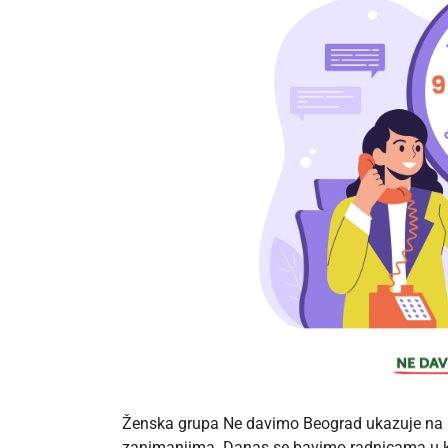
Ženska grupa Ne davimo Beograd ukazuje na ne
zanimanjima. Danas se bavimo radnicama u k