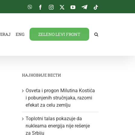
Viber
Facebook
Instagram
Twitter
YouTube
Telegram
Tiktok
NIRAJ
ENG
ZELENO LEVI FRONT
НАЈНОВИЈЕ ВЕСТИ
Osveta i progon Milutina Kostića
i pobunjenih stručnjaka, razorni
efekat za celu zemlju
Toplotni talas pokazuje da
nuklearna energija nije rešenje
za Srbiju