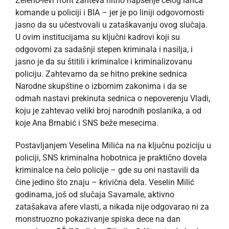
Zeleno-levi front zahteva hitno hapšenje celog lanca
komande u policiji i BIA – jer je po liniji odgovornosti
jasno da su učestvovali u zataškavanju ovog slučaja.
U ovim institucijama su ključni kadrovi koji su
odgovorni za sadašnji stepen kriminala i nasilja, i
jasno je da su štitili i kriminalce i kriminalizovanu
policiju. Zahtevamo da se hitno prekine sednica
Narodne skupštine o izbornim zakonima i da se
odmah nastavi prekinuta sednica o nepoverenju Vladi,
koju je zahtevao veliki broj narodnih poslanika, a od
koje Ana Brnabić i SNS beže mesecima.
Postavljanjem Veselina Milića na na ključnu poziciju u
policiji, SNS kriminalna hobotnica je praktično dovela
kriminalce na čelo policije – gde su oni nastavili da
čine jedino što znaju – krivična dela. Veselin Milić
godinama, još od slučaja Savamale, aktivno
zatašakava afere vlasti, a nikada nije odgovarao ni za
monstruozno pokazivanje spiska dece na dan