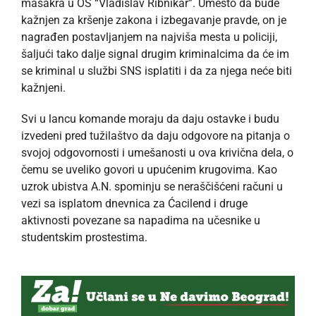
masakra u OŠ “Vladislav Ribnikar”. Umesto da bude
kažnjen za kršenje zakona i izbegavanje pravde, on je
nagrađen postavljanjem na najviša mesta u policiji,
šaljući tako dalje signal drugim kriminalcima da će im
se kriminal u službi SNS isplatiti i da za njega neće biti
kažnjeni.
Svi u lancu komande moraju da daju ostavke i budu
izvedeni pred tužilaštvo da daju odgovore na pitanja o
svojoj odgovornosti i umešanosti u ova krivična dela, o
čemu se uveliko govori u upućenim krugovima. Kao
uzrok ubistva A.N. spominju se neraščišćeni računi u
vezi sa isplatom dnevnica za Ćacilend i druge
aktivnosti povezane sa napadima na učesnike u
studentskim prostestima.