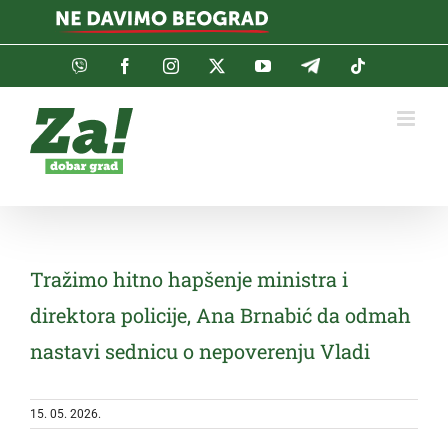
Skip
to
content
Viber
Facebook
Instagram
Twitter
YouTube
Telegram
Tiktok
Tražimo hitno hapšenje ministra i
direktora policije, Ana Brnabić da odmah
nastavi sednicu o nepoverenju Vladi
15. 05. 2026.