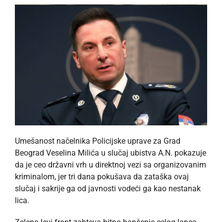
Umešanost načelnika Policijske uprave za Grad
Beograd Veselina Milića u slučaj ubistva A.N. pokazuje
da je ceo državni vrh u direktnoj vezi sa organizovanim
kriminalom, jer tri dana pokušava da zataška ovaj
slučaj i sakrije ga od javnosti vodeći ga kao nestanak
lica.