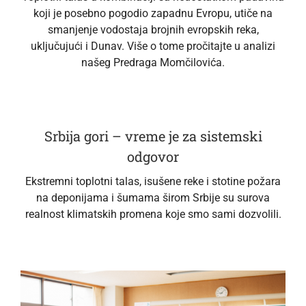
koji je posebno pogodio zapadnu Evropu, utiče na
smanjenje vodostaja brojnih evropskih reka,
uključujući i Dunav. Više o tome pročitajte u analizi
našeg Predraga Momčilovića.
Srbija gori – vreme je za sistemski
odgovor
Ekstremni toplotni talas, isušene reke i stotine požara
na deponijama i šumama širom Srbije su surova
realnost klimatskih promena koje smo sami dozvolili.