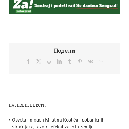
Подели
Facebook
Twitter
Reddit
LinkedIn
Tumblr
Pinterest
Vk
Email
НАЈНОВИЈЕ ВЕСТИ
Osveta i progon Milutina Kostića i pobunjenih
stručnjaka, razorni efekat za celu zemlju