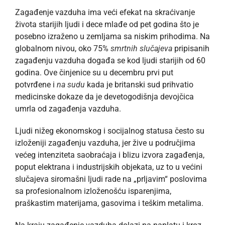
Zagađenje vazduha ima veći efekat na skraćivanje
života starijih ljudi i dece mlađe od pet godina što je
posebno izraženo u zemljama sa niskim prihodima. Na
globalnom nivou, oko 75%
smrtnih slučajeva
pripisanih
zagađenju vazduha događa se kod ljudi starijih od 60
godina. Ove činjenice su u decembru prvi put
potvrđene i
na sudu
kada je britanski sud prihvatio
medicinske dokaze da je devetogodišnja devojčica
umrla od zagađenja vazduha.
Ljudi nižeg ekonomskog i socijalnog statusa često su
izloženiji zagađenju vazduha, jer žive u područjima
većeg intenziteta saobraćaja i blizu izvora zagađenja,
poput elektrana i industrijskih objekata, uz to u većini
slučajeva siromašni ljudi rade na „prljavim“ poslovima
sa profesionalnom izloženošću isparenjima,
praškastim materijama, gasovima i teškim metalima.