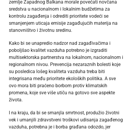
zemlje Zapadnog Balkana morale povećati novčana
sredstva u nacionalnom i lokalnim budžetima za
kontrolu zagađenja i odrediti prioritete vodeći se
smanjenjem uticaja emisije zagađujućih materija na
stanovništvo i životnu sredinu.
Kako bi se unapredio nadzor nad zagađivačima i
poboljšao kvalitet vazduha potrebno je izgraditi
multisektorska partnerstva na lokalnom, nacionalnom i
regionalnom nivou. Prevencija nezaraznih bolesti koje
su posledica lošeg kvaliteta vazduha treba biti
integrisana među prioritete ekoloških politika. A sve
ovo mora biti praćeno borbom protiv klimatskih
promena, koje sve više utiču na gotovo sve aspekte
života.
I na kraju, da bi se smanjla smrtnost, produžio životni
vek i umanjili zdravstveni troškovi udisanja zagađenog
vazduha, potrebna je i borba građana odozdo, jer