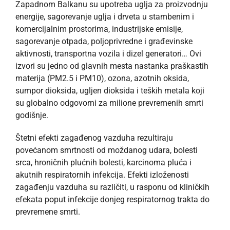
Zapadnom Balkanu su upotreba uglja za proizvodnju
energije, sagorevanje uglja i drveta u stambenim i
komercijalnim prostorima, industrijske emisije,
sagorevanje otpada, poljoprivredne i građevinske
aktivnosti, transportna vozila i dizel generatori… Ovi
izvori su jedno od glavnih mesta nastanka praškastih
materija (PM2.5 i PM10), ozona, azotnih oksida,
sumpor dioksida, ugljen dioksida i teških metala koji
su globalno odgovorni za milione prevremenih smrti
godišnje.
Štetni efekti zagađenog vazduha rezultiraju
povećanom smrtnosti od moždanog udara, bolesti
srca, hroničnih plućnih bolesti, karcinoma pluća i
akutnih respiratornih infekcija. Efekti izloženosti
zagađenju vazduha su različiti, u rasponu od kliničkih
efekata poput infekcije donjeg respiratornog trakta do
prevremene smrti.