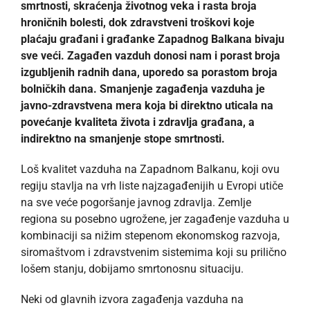
smrtnosti, skraćenja životnog veka i rasta broja
hroničnih bolesti, dok zdravstveni troškovi koje
plaćaju građani i građanke Zapadnog Balkana bivaju
sve veći. Zagađen vazduh donosi nam i porast broja
izgubljenih radnih dana, uporedo sa porastom broja
bolničkih dana. Smanjenje zagađenja vazduha je
javno-zdravstvena mera koja bi direktno uticala na
povećanje kvaliteta života i zdravlja građana, a
indirektno na smanjenje stope smrtnosti.
Loš kvalitet vazduha na Zapadnom Balkanu, koji ovu
regiju stavlja na vrh liste najzagađenijih u Evropi utiče
na sve veće pogoršanje javnog zdravlja. Zemlje
regiona su posebno ugrožene, jer zagađenje vazduha u
kombinaciji sa nižim stepenom ekonomskog razvoja,
siromaštvom i zdravstvenim sistemima koji su prilično
lošem stanju, dobijamo smrtonosnu situaciju.
Neki od glavnih izvora zagađenja vazduha na