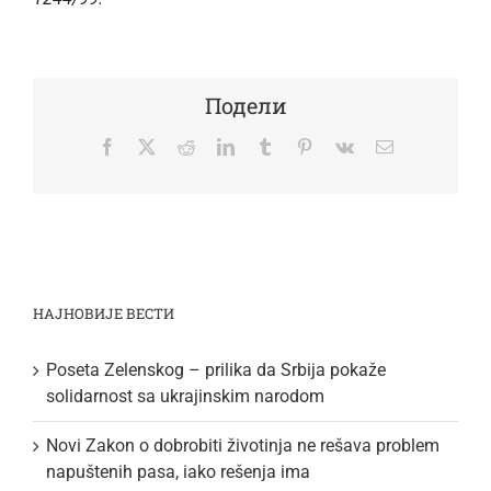
Подели
Facebook
Twitter
Reddit
LinkedIn
Tumblr
Pinterest
Vk
Email
НАЈНОВИЈЕ ВЕСТИ
Poseta Zelenskog – prilika da Srbija pokaže
solidarnost sa ukrajinskim narodom
Novi Zakon o dobrobiti životinja ne rešava problem
napuštenih pasa, iako rešenja ima