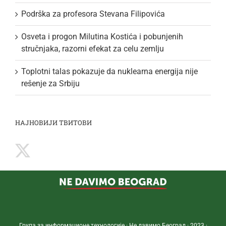
Podrška za profesora Stevana Filipovića
Osveta i progon Milutina Kostića i pobunjenih
stručnjaka, razorni efekat za celu zemlju
Toplotni talas pokazuje da nuklearna energija nije
rešenje za Srbiju
НАЈНОВИЈИ ТВИТОВИ
Група за информационе технологије · Не давимо Београд · 2023 ·