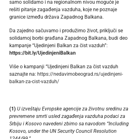
samo solidarno i na regionalnom nivou moguće je
rešiti pitanje zagađenja vazduha, koje ne poznaje
granice između država Zapadnog Balkana.
Da zajedno sačuvamo i produžimo život, priključi se
solidarnoj borbi građana Zapadnog Balkana, budi deo
kampanje “Ujedinjeni Balkan za čist vazduh”:
https://bit.ly/UjedinjeniBalkan
Više o kampanji “Ujedinjeni Balkan za čist vazduh
saznajte na:
https://nedavimobeograd.rs/ujedinjeni-
balkan-za-cist-vazduh/
(1)
U izveštaju Evropske agencije za životnu sredinu za
prevremene smrti usled zagađenja vazduha podaci za
Srbiju i Kosovo navedeni zbirno sa navodom “Including
Kosovo, under the UN Security Council Resolution
1244/99.”