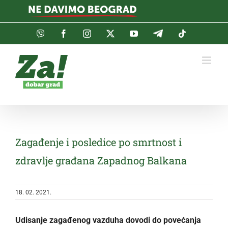
Skip
to
content
Viber
Facebook
Instagram
Twitter
YouTube
Telegram
Tiktok
Zagađenje i posledice po smrtnost i
zdravlje građana Zapadnog Balkana
18. 02. 2021.
Udisanje zagađenog vazduha dovodi do povećanja