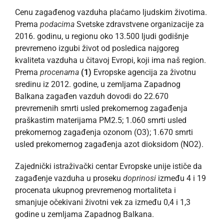
Cenu zagađenog vazduha plaćamo ljudskim životima.
Prema
podacima
Svetske zdravstvene organizacije za
2016. godinu, u regionu oko 13.500 ljudi godišnje
prevremeno izgubi život od posledica najgoreg
kvaliteta vazduha u čitavoj Evropi, koji ima naš region.
Prema
procenama
(1)
Evropske agencija za životnu
sredinu iz 2012. godine, u zemljama Zapadnog
Balkana zagađen vazduh dovodi do 22.670
prevremenih smrti usled prekomernog zagađenja
praškastim materijama PM2.5; 1.060 smrti usled
prekomernog zagađenja ozonom (O3); 1.670 smrti
usled prekomernog zagađenja azot dioksidom (NO2).
Zajednički istraživački centar Evropske unije ističe da
zagađenje vazduha u proseku
doprinosi
između 4 i 19
procenata ukupnog prevremenog mortaliteta i
smanjuje očekivani životni vek za između 0,4 i 1,3
godine u zemljama Zapadnog Balkana.