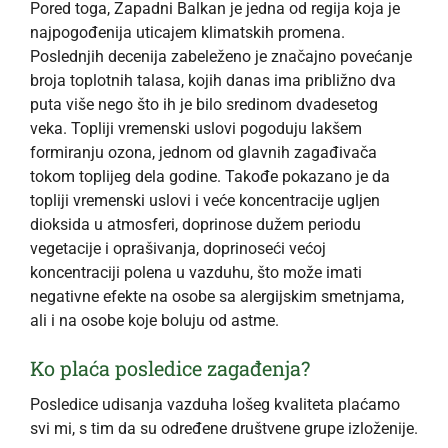
Pored toga, Zapadni Balkan je jedna od regija koja je
najpogođenija uticajem klimatskih promena.
Poslednjih decenija zabeleženo je značajno povećanje
broja toplotnih talasa, kojih danas ima približno dva
puta više nego što ih je bilo sredinom dvadesetog
veka. Topliji vremenski uslovi pogoduju lakšem
formiranju ozona, jednom od glavnih zagađivača
tokom toplijeg dela godine. Takođe pokazano je da
topliji vremenski uslovi i veće koncentracije ugljen
dioksida u atmosferi, doprinose dužem periodu
vegetacije i oprašivanja, doprinoseći većoj
koncentraciji polena u vazduhu, što može imati
negativne efekte na osobe sa alergijskim smetnjama,
ali i na osobe koje boluju od astme.
Ko plaća posledice zagađenja?
Posledice udisanja vazduha lošeg kvaliteta plaćamo
svi mi, s tim da su određene društvene grupe izloženije.