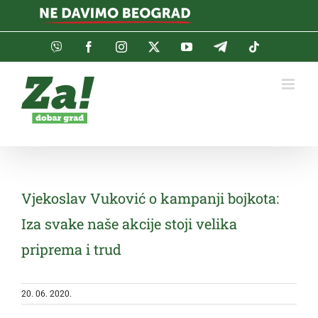
Skip
to
content
Viber
Facebook
Instagram
Twitter
YouTube
Telegram
Tiktok
Vjekoslav Vuković o kampanji bojkota:
Iza svake naše akcije stoji velika
priprema i trud
20. 06. 2020.