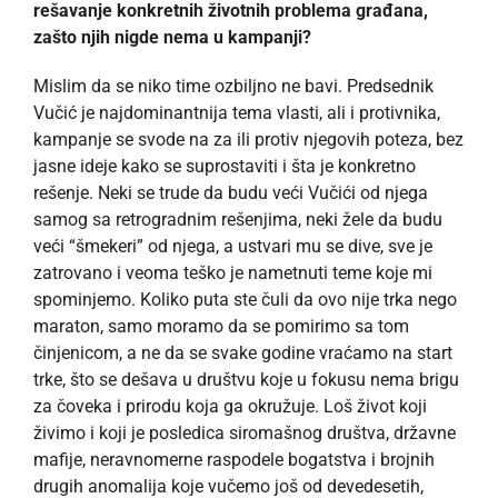
rešavanje konkretnih životnih problema građana,
zašto njih nigde nema u kampanji?
Mislim da se niko time ozbiljno ne bavi. Predsednik
Vučić je najdominantnija tema vlasti, ali i protivnika,
kampanje se svode na za ili protiv njegovih poteza, bez
jasne ideje kako se suprostaviti i šta je konkretno
rešenje. Neki se trude da budu veći Vučići od njega
samog sa retrogradnim rešenjima, neki žele da budu
veći “šmekeri” od njega, a ustvari mu se dive, sve je
zatrovano i veoma teško je nametnuti teme koje mi
spominjemo. Koliko puta ste čuli da ovo nije trka nego
maraton, samo moramo da se pomirimo sa tom
činjenicom, a ne da se svake godine vraćamo na start
trke, što se dešava u društvu koje u fokusu nema brigu
za čoveka i prirodu koja ga okružuje. Loš život koji
živimo i koji je posledica siromašnog društva, državne
mafije, neravnomerne raspodele bogatstva i brojnih
drugih anomalija koje vučemo još od devedesetih,