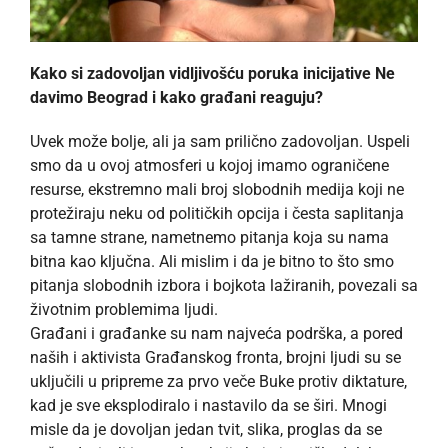
Kako si zadovoljan vidljivošću poruka inicijative Ne
davimo Beograd i kako građani reaguju?
Uvek može bolje, ali ja sam prilično zadovoljan. Uspeli
smo da u ovoj atmosferi u kojoj imamo ograničene
resurse, ekstremno mali broj slobodnih medija koji ne
protežiraju neku od političkih opcija i česta saplitanja
sa tamne strane, nametnemo pitanja koja su nama
bitna kao ključna. Ali mislim i da je bitno to što smo
pitanja slobodnih izbora i bojkota lažiranih, povezali sa
životnim problemima ljudi.
Građani i građanke su nam najveća podrška, a pored
naših i aktivista Građanskog fronta, brojni ljudi su se
uključili u pripreme za prvo veče Buke protiv diktature,
kad je sve eksplodiralo i nastavilo da se širi. Mnogi
misle da je dovoljan jedan tvit, slika, proglas da se