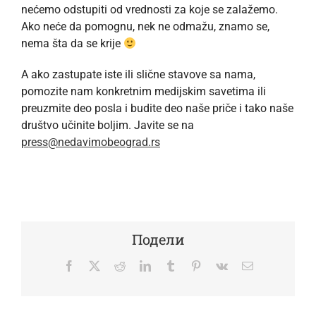
nećemo odstupiti od vrednosti za koje se zalažemo.
Ako neće da pomognu, nek ne odmažu, znamo se,
nema šta da se krije
A ako zastupate iste ili slične stavove sa nama,
pomozite nam konkretnim medijskim savetima ili
preuzmite deo posla i budite deo naše priče i tako naše
društvo učinite boljim. Javite se na
press@nedavimobeograd.rs
Подели
Facebook
Twitter
Reddit
LinkedIn
Tumblr
Pinterest
Vk
Email