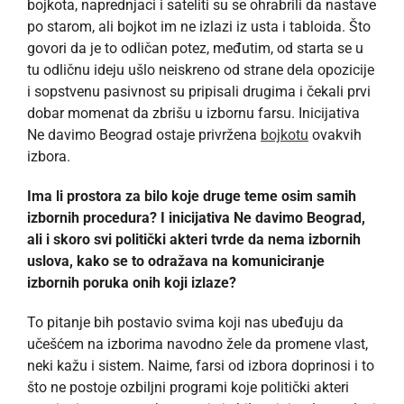
bojkota, naprednjaci i sateliti su se ohrabrili da nastave
po starom, ali bojkot im ne izlazi iz usta i tabloida. Što
govori da je to odličan potez, međutim, od starta se u
tu odličnu ideju ušlo neiskreno od strane dela opozicije
i sopstvenu pasivnost su pripisali drugima i čekali prvi
dobar momenat da zbrišu u izbornu farsu. Inicijativa
Ne davimo Beograd ostaje privržena
bojkotu
ovakvih
izbora.
Ima li prostora za bilo koje druge teme osim samih
izbornih procedura? I inicijativa Ne davimo Beograd,
ali i skoro svi politički akteri tvrde da nema izbornih
uslova, kako se to odražava na komuniciranje
izbornih poruka onih koji izlaze?
To pitanje bih postavio svima koji nas ubeđuju da
učešćem na izborima navodno žele da promene vlast,
neki kažu i sistem. Naime, farsi od izbora doprinosi i to
što ne postoje ozbiljni programi koje politički akteri