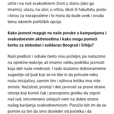
utiče i na naš svakodnevni život u stanu (ako ga
imamo), ulazu, na ulici, u vrtiću, školi ili fakultetu, poslu
i birou za nezaposlene i to mora da bude uvek i svuda
tema iskrenih političkih opcija.
Kako javnost reaguje na naše poruke u kampanjama i
svakodnevnim aktivnostima i kako mogu pomoći
borbu za slobodan i solidaran Beograd i Srbiju?
Naši predlozi i odluke često nisu poželjni, pa nailazimo
na oprečne reakcije, ali imamo veliku podršku javnosti
koja deli naše vrednosti. I rado slušamo dobronamerne
sugestije od ljudi koji se ne libe ni da pohvale neku
našu inicijativu, samim tim i njihova kritika ima više
smisla. Nažalost, postoji i deo javnosti sa prave strane
istorije koji koristi čak i pravopisnu grešku da ospori
naš rad, istovremeno ostajući nem na dobre strane
našeg bavljenja svakodnevnicom. Poručio bih im da se
pomire sa tim da smo dosledni od početka i da