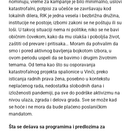
nominuju, vreme za kampanje je bilo minimalno, uslovi
katastrofalni, potpisi za učešće se završavaju kod
lokalnih dilera, RIK je jedna vesela i bezbrižna družina,
institucije ne postoje, izborni zakoni se ne poštuju ili su
loši. U takvoj situaciji nema ni politike, niko se ne bavi
običnim čovekom, kako da mu olakša i poboljša život,
zaštiti od prevare i pritisaka… Moram da pohvalim da
smo i pored aktivnog bavljenja bojkotom izbora, u
ovom periodu uspeli da se bavimo i drugim životnim
temama. Od tema kao što su osporavanja
katastrofalnog projekta spalionice u Vinči, preko
isticanja radnih prava žena, posebno u kontekstu
neplaćenog rada, nedostatka slobodnih dana i
izloženosti pandemiji, pa sve do podrške aktivizmu na
nivou ulaza, zgrada i delova grada. Sve se može kad
se hoće i ne mora da bude plaćeno poslaničkim
mandatom.
Šta se dešava sa programima i predlozima za