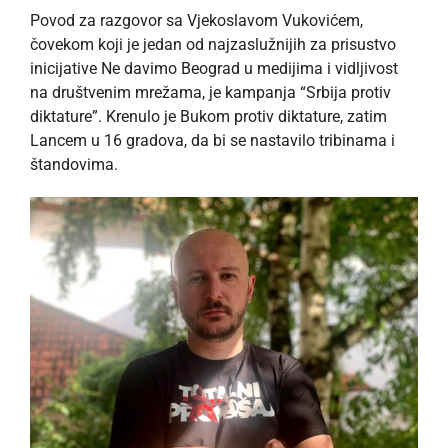
Povod za razgovor sa Vjekoslavom Vukovićem,
čovekom koji je jedan od najzaslužnijih za prisustvo
inicijative Ne davimo Beograd u medijima i vidljivost
na društvenim mrežama, je kampanja “Srbija protiv
diktature”. Krenulo je Bukom protiv diktature, zatim
Lancem u 16 gradova, da bi se nastavilo tribinama i
štandovima.