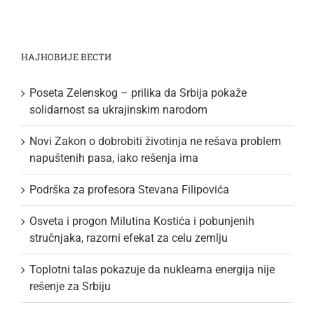
НАЈНОВИЈЕ ВЕСТИ
Poseta Zelenskog – prilika da Srbija pokaže
solidarnost sa ukrajinskim narodom
Novi Zakon o dobrobiti životinja ne rešava problem
napuštenih pasa, iako rešenja ima
Podrška za profesora Stevana Filipovića
Osveta i progon Milutina Kostića i pobunjenih
stručnjaka, razorni efekat za celu zemlju
Toplotni talas pokazuje da nuklearna energija nije
rešenje za Srbiju