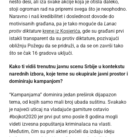
nešto desi, ali iza svake akcije koja je otišla daleko,
stoji ogroman rad na pripremi svega što je neophodno.
Naravno i naš kredibilitet i doslednost dovode do
motivisanih građana, pa je tako moguće da
Lanac
protiv diktature
krene iz Kosjerića
, gde su građani prvi
istakli transparent da su protiv diktature, pozivajući
obližnju Požegu da se pridruži, a da se on završi tako
što se čak 16 gradova uključi.
Kako ti vidiš trenutnu javnu scenu Srbije u kontekstu
narednih izbora, koje teme su okupirale javni prostor i
dominiraju kampanjom?
“Kampanjama” dominira jedan preširok dijapazon
tema, od kojih samo mali broj ubada suštinu. Svakako
je najveći uticaj na vladajuće garniture ostavio
#bojkot2020 jer prvi put smo posle 8 godina mogli
videti izvesna popuštanja kriminalaca na vlasti.
Međutim, čim su prvi akteri počeli da izdaju ideju