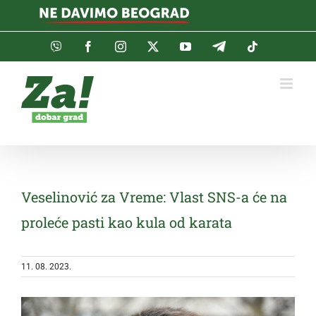
Skip
to
content
Viber
Facebook
Instagram
Twitter
YouTube
Telegram
Tiktok
Veselinović za Vreme: Vlast SNS-a će na
proleće pasti kao kula od karata
11. 08. 2023.