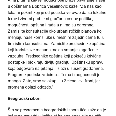
A na pitanja kakve mogućnosti pruža osvajanje vlasti
u opštinama Dobrica Veselinović kaže: “Za nas kao
lokalni pokret koji je od početka verovao da su lokalne
teme i životni problemi građana osnov politike,
mogućnosti opština i rada u njima su ogromne.
Zamislite konsultacije oko urbanističkih planova koji
menjaju naše komšiluke u mesnim zajednicama tu, u
tim istim komšulicima. Zamislite predsednike opština
koji koriste sve mehanizme da smanje zagađenje
vazduha. Predsednike opština koji pokreću krivične
postupke i blokiraju divlju gradnju. Opštinsku upravu
koja odgovara na pitanja i izlazi u susret građanima.
Programe podrške vrtićima… Tema i mogućnosti je
mnogo. Zato, smo se okupili u Zeleno-levi front, jer
promena dolazi odozdo.“
Beogradski izbori
Što se prevremenih beogradskih izbora tiča kaže da je