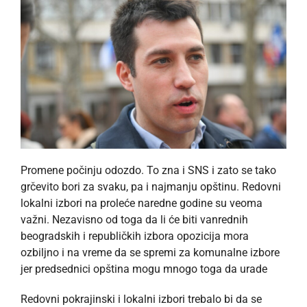
Promene počinju odozdo. To zna i SNS i zato se tako
grčevito bori za svaku, pa i najmanju opštinu. Redovni
lokalni izbori na proleće naredne godine su veoma
važni. Nezavisno od toga da li će biti vanrednih
beogradskih i republičkih izbora opozicija mora
ozbiljno i na vreme da se spremi za komunalne izbore
jer predsednici opština mogu mnogo toga da urade
Redovni pokrajinski i lokalni izbori trebalo bi da se