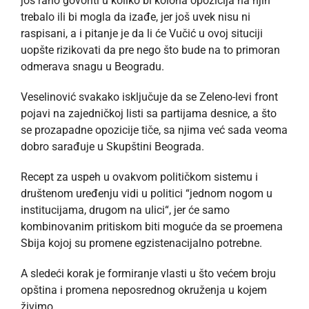
još rano govoriti u koliko bi kolona opozicija na njih
trebalo ili bi mogla da izađe, jer još uvek nisu ni
raspisani, a i pitanje je da li će Vučić u ovoj situciji
uopšte rizikovati da pre nego što bude na to primoran
odmerava snagu u Beogradu.
Veselinović svakako isključuje da se Zeleno-levi front
pojavi na zajedničkoj listi sa partijama desnice, a što
se prozapadne opozicije tiče, sa njima već sada veoma
dobro sarađuje u Skupštini Beograda.
Recept za uspeh u ovakvom političkom sistemu i
društenom uređenju vidi u politici “jednom nogom u
institucijama, drugom na ulici“, jer će samo
kombinovanim pritiskom biti moguće da se proemena
Sbija kojoj su promene egzistenacijalno potrebne.
A sledeći korak je formiranje vlasti u što većem broju
opština i promena neposrednog okruženja u kojem
živimo.