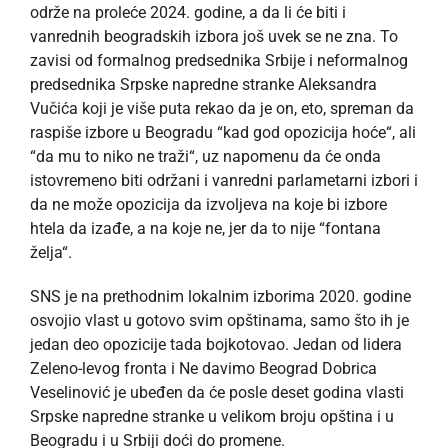
održe na proleće 2024. godine, a da li će biti i
vanrednih beogradskih izbora još uvek se ne zna. To
zavisi od formalnog predsednika Srbije i neformalnog
predsednika Srpske napredne stranke Aleksandra
Vučića koji je više puta rekao da je on, eto, spreman da
raspiše izbore u Beogradu “kad god opozicija hoće“, ali
“da mu to niko ne traži“, uz napomenu da će onda
istovremeno biti održani i vanredni parlametarni izbori i
da ne može opozicija da izvoljeva na koje bi izbore
htela da izađe, a na koje ne, jer da to nije “fontana
želja“.
SNS je na prethodnim lokalnim izborima 2020. godine
osvojio vlast u gotovo svim opštinama, samo što ih je
jedan deo opozicije tada bojkotovao. Jedan od lidera
Zeleno-levog fronta i Ne davimo Beograd Dobrica
Veselinović je ubeđen da će posle deset godina vlasti
Srpske napredne stranke u velikom broju opština i u
Beogradu i u Srbiji doći do promene.