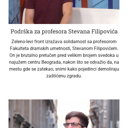
Podrška za profesora Stevana Filipovića
Zeleno-levi front izražava solidarnost sa profesorom
Fakulteta dramskih umetnosti, Stevanom Filipovićem.
On je brutalno pretučen pred velikim brojem svedoka u
najužem centru Beograda, nakon što se odvažio da, na
mestu gde se zatekao, snimi kako pojedinci demoliraju
zaštićenu zgradu.