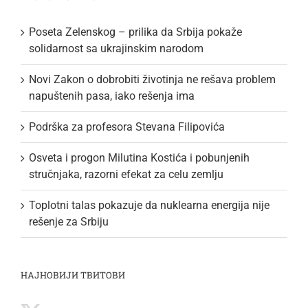
Poseta Zelenskog – prilika da Srbija pokaže
solidarnost sa ukrajinskim narodom
Novi Zakon o dobrobiti životinja ne rešava problem
napuštenih pasa, iako rešenja ima
Podrška za profesora Stevana Filipovića
Osveta i progon Milutina Kostića i pobunjenih
stručnjaka, razorni efekat za celu zemlju
Toplotni talas pokazuje da nuklearna energija nije
rešenje za Srbiju
НАЈНОВИЈИ ТВИТОВИ