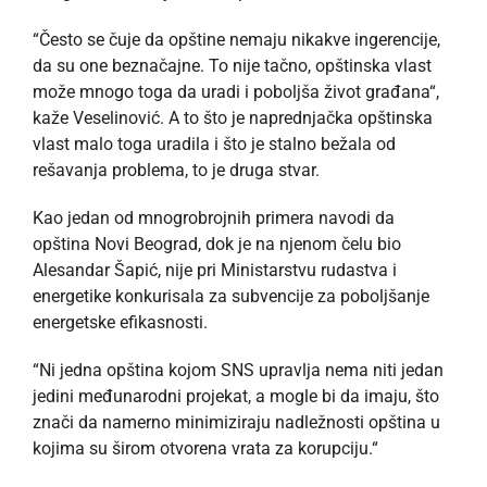
“Često se čuje da opštine nemaju nikakve ingerencije,
da su one beznačajne. To nije tačno, opštinska vlast
može mnogo toga da uradi i poboljša život građana“,
kaže Veselinović. A to što je naprednjačka opštinska
vlast malo toga uradila i što je stalno bežala od
rešavanja problema, to je druga stvar.
Kao jedan od mnogrobrojnih primera navodi da
opština Novi Beograd, dok je na njenom čelu bio
Alesandar Šapić, nije pri Ministarstvu rudastva i
energetike konkurisala za subvencije za poboljšanje
energetske efikasnosti.
“Ni jedna opština kojom SNS upravlja nema niti jedan
jedini međunarodni projekat, a mogle bi da imaju, što
znači da namerno minimiziraju nadležnosti opština u
kojima su širom otvorena vrata za korupciju.“