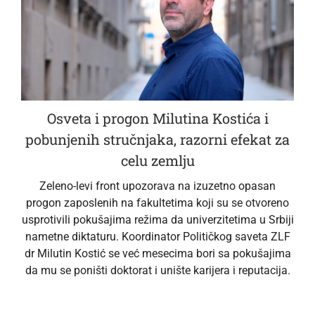
Osveta i progon Milutina Kostića i
pobunjenih stručnjaka, razorni efekat za
celu zemlju
Zeleno-levi front upozorava na izuzetno opasan
progon zaposlenih na fakultetima koji su se otvoreno
usprotivili pokušajima režima da univerzitetima u Srbiji
nametne diktaturu. Koordinator Političkog saveta ZLF
dr Milutin Kostić se već mesecima bori sa pokušajima
da mu se poništi doktorat i unište karijera i reputacija.