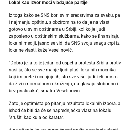
Lokal kao izvor moći vladajuće partije
Iz toga kako se SNS bori svim sredstvima za svaku, pa
i najmanju opštinu, s obzirom na to da je na vlasti
gotovo u svim opštinama u Srbiji, koliko je ljudi
zaposleno u opštinskim službama, kako se finansiraju
lokalni mediji, jasno se vidi da SNS svoju snagu crpi iz
lokalne vlasti, kaže Veselinović.
“Dobro je, a to je jedan od uspeha protesta Srbija protiv
nasilja, što se sve manje ljudi plaši lokalnih moćnika
koji im prete i ucenjuju ih, što sve više ljudi želi prosto
da živi u normalnom okruženju, da glasaju slobodno i
bez pristisaka“, smatra Veselinović.
Zato je optimista po pitanju rezultata lokalnih izbora, a
ishod će biti da će se naprednjačka vlast na lokalu
“srušiti kao kula od karata“.