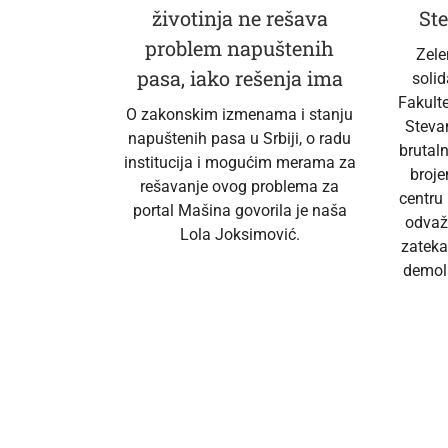
životinja ne rešava
Ste
problem napuštenih
Zele
pasa, iako rešenja ima
soli
Fakult
O zakonskim izmenama i stanju
Steva
napuštenih pasa u Srbiji, o radu
brutal
institucija i mogućim merama za
broj
rešavanje ovog problema za
centru
portal Mašina govorila je naša
odvaž
Lola Joksimović.
zateka
demoli