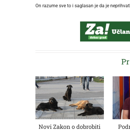
On razume sve to i saglasan je da je neprihvatl
Pr
Novi Zakon o dobrobiti
Podr