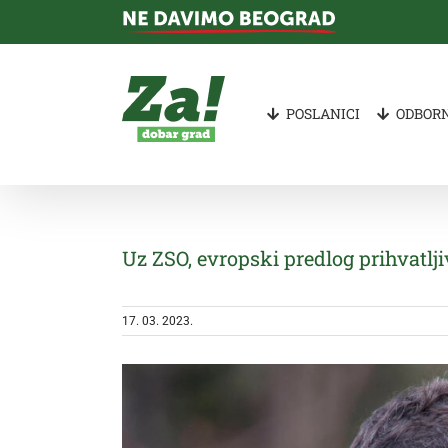
Skip
to
content
POSLANICI
ODBORN
Uz ZSO, evropski predlog prihvatlj
17. 03. 2023.