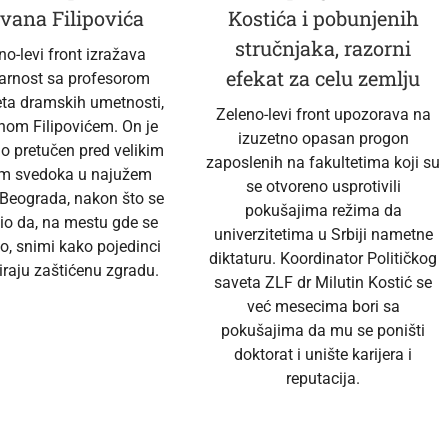
vana Filipovića
Kostića i pobunjenih
stručnjaka, razorni
no-levi front izražava
efekat za celu zemlju
darnost sa profesorom
eta dramskih umetnosti,
Zeleno-levi front upozorava na
nom Filipovićem. On je
izuzetno opasan progon
no pretučen pred velikim
zaposlenih na fakultetima koji su
em svedoka u najužem
se otvoreno usprotivili
 Beograda, nakon što se
pokušajima režima da
io da, na mestu gde se
univerzitetima u Srbiji nametne
o, snimi kako pojedinci
diktaturu. Koordinator Političkog
raju zaštićenu zgradu.
saveta ZLF dr Milutin Kostić se
već mesecima bori sa
pokušajima da mu se poništi
doktorat i unište karijera i
reputacija.