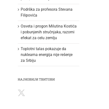
Podrška za profesora Stevana
Filipovića
Osveta i progon Milutina Kostića
i pobunjenih stručnjaka, razorni
efekat za celu zemlju
Toplotni talas pokazuje da
nuklearna energija nije rešenje
za Srbiju
НАЈНОВИЈИ ТВИТОВИ