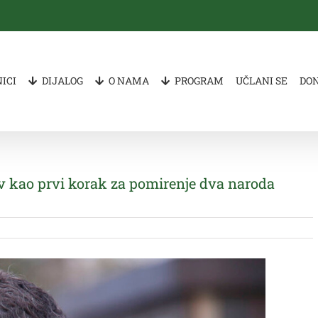
ICI
DIJALOG
O NAMA
PROGRAM
UČLANI SE
DO
iv kao prvi korak za pomirenje dva naroda