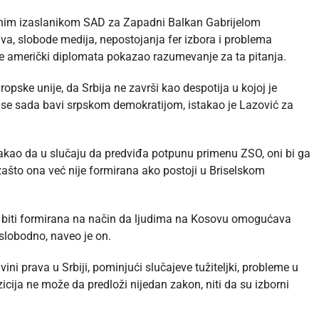
alnim izaslanikom SAD za Zapadni Balkan Gabrijelom
, slobode medija, nepostojanja fer izbora i problema
e američki diplomata pokazao razumevanje za ta pitanja.
opske unije, da Srbija ne završi kao despotija u kojoj je
 se sada bavi srpskom demokratijom, istakao je Lazović za
takao da u slučaju da predviđa potpunu primenu ZSO, oni bi ga
 zašto ona već nije formirana ako postoji u Briselskom
 i biti formirana na način da ljudima na Kosovu omogućava
slobodno, naveo je on.
ni prava u Srbiji, pominjući slučajeve tužiteljki, probleme u
icija ne može da predloži nijedan zakon, niti da su izborni