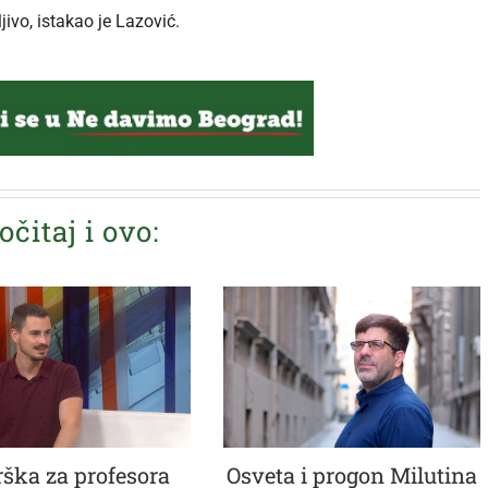
jivo, istakao je Lazović.
očitaj i ovo:
ška za profesora
Osveta i progon Milutina