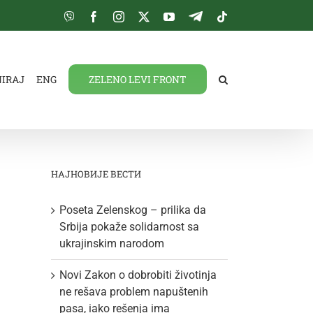
Viber
Facebook
Instagram
Twitter
YouTube
Telegram
Tiktok
NIRAJ
ENG
ZELENO LEVI FRONT
НАЈНОВИЈЕ ВЕСТИ
Poseta Zelenskog – prilika da
Srbija pokaže solidarnost sa
ukrajinskim narodom
Novi Zakon o dobrobiti životinja
ne rešava problem napuštenih
pasa, iako rešenja ima