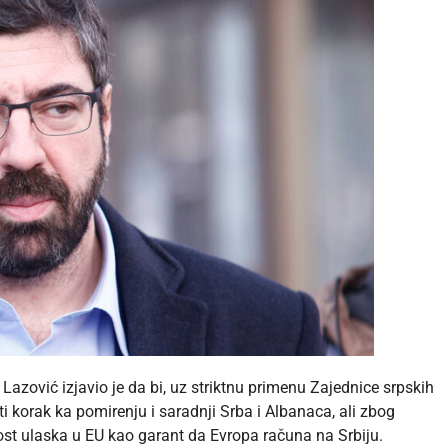
zović izjavio je da bi, uz striktnu primenu Zajednice srpskih
 korak ka pomirenju i saradnji Srba i Albanaca, ali zbog
ost ulaska u EU kao garant da Evropa računa na Srbiju.