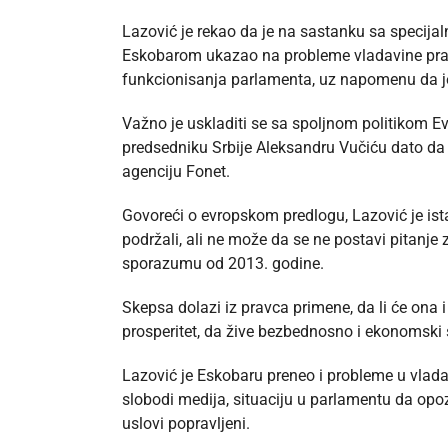
Lazović je rekao da je na sastanku sa specij
Eskobarom ukazao na probleme vladavine prava
funkcionisanja parlamenta, uz napomenu da j
Važno je uskladiti se sa spoljnom politikom Evr
predsedniku Srbije Aleksandru Vučiću dato da
agenciju Fonet.
Govoreći o evropskom predlogu, Lazović je is
podržali, ali ne može da se ne postavi pitanje
sporazumu od 2013. godine.
Skepsa dolazi iz pravca primene, da li će ona
prosperitet, da žive bezbednosno i ekonomski 
Lazović je Eskobaru preneo i probleme u vladavi
slobodi medija, situaciju u parlamentu da opoz
uslovi popravljeni.