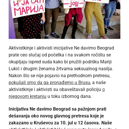
Aktivistkinje i aktivisti inicijative Ne davimo Beograd
prate ceo slučaj od početka i na svakom ročištu se
okupljaju ispred suda kako bi pružili podršku Mariji
Lukić i drugim ženama žrtvama seksualnog nasilja.
Nakon što se nije pojavio na prethodnom pretresu,
pokušali smo da ga pronađemo u Brusu
, a naše
aktivistkinje i aktivisti su obaveštavali policiju
o
njegovom kretanju
u toku izbornog dana.
Inicijativa Ne davimo Beograd sa pažnjom prati
dešavanja oko novog glavnog pretresa koje je
zakazano u Kruševcu za 10. jul u 12 časova. Naše