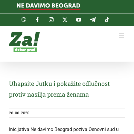
Skip
to
content
Viber
Facebook
Instagram
Twitter
YouTube
Telegram
Tiktok
Uhapsite Jutku i pokažite odlučnost
protiv nasilja prema ženama
26. 06. 2020.
Inicijativa Ne davimo Beograd poziva Osnovni sud u