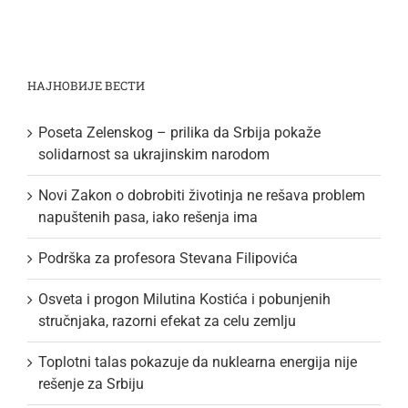
НАЈНОВИЈЕ ВЕСТИ
Poseta Zelenskog – prilika da Srbija pokaže
solidarnost sa ukrajinskim narodom
Novi Zakon o dobrobiti životinja ne rešava problem
napuštenih pasa, iako rešenja ima
Podrška za profesora Stevana Filipovića
Osveta i progon Milutina Kostića i pobunjenih
stručnjaka, razorni efekat za celu zemlju
Toplotni talas pokazuje da nuklearna energija nije
rešenje za Srbiju