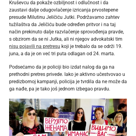
Kruševcu da pokaže ozbiljnost i odlučnost i da
zaustavi dalje odugovlačenje izricanja prvostepene
presude Milutinu Jeličiću Jutki. Podržavamo zahtev
tužilaštva da Jeličiću bude određen pritvor i na taj
način prekinuto dalje razvlačenje sprovođenja pravde,
s obzirom da se ni Jutka, ali ni njegov advokatski tim
nisu pojavili na pretresu
koji je trebalo da se održi 19.
juna, a da je on već tri puta odlagan od 24. marta.
Podsećamo da je policiji bio izdat nalog da ga na
prethodni pretres privede. Iako je aktivno učestvovao u
predizbornoj kampanji, policija je tvrdila da ne može da
ga nađe, pa je tako još jednom izbegao pravdu.