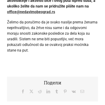
aktivistkinje i aktivisti biće i ovog puta ispred suda, a
ukoliko želite da nam se pridružite pišite nam na
office@nedavimobeograd.rs
Želimo da poručimo da je svako nasilje prema ženama
neprihvatljivo, da žrtve nisu same i da odgovorni
moraju snositi zakonske posledice za dela koja su
uradili. Sistem ne sme biti popustljiv, već mora
pokazati odlučnost da se ovakvoj praksi moćnika
stane na put.
Подели
Facebook
Twitter
Reddit
LinkedIn
Tumblr
Pinterest
Vk
Email