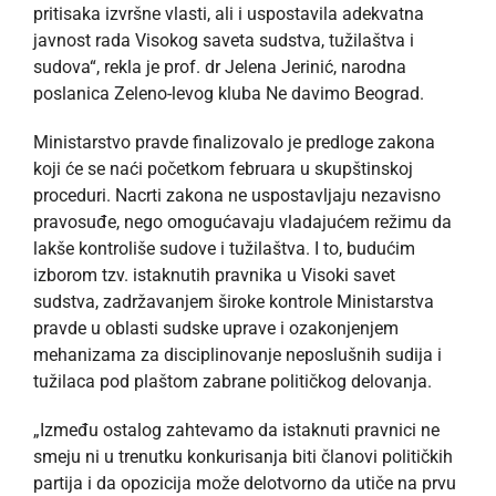
pritisaka izvršne vlasti, ali i uspostavila adekvatna
javnost rada Visokog saveta sudstva, tužilaštva i
sudova“, rekla je prof. dr Jelena Jerinić, narodna
poslanica Zeleno-levog kluba Ne davimo Beograd.
Ministarstvo pravde finalizovalo je predloge zakona
koji će se naći početkom februara u skupštinskoj
proceduri. Nacrti zakona ne uspostavljaju nezavisno
pravosuđe, nego omogućavaju vladajućem režimu da
lakše kontroliše sudove i tužilaštva. I to, budućim
izborom tzv. istaknutih pravnika u Visoki savet
sudstva, zadržavanjem široke kontrole Ministarstva
pravde u oblasti sudske uprave i ozakonjenjem
mehanizama za disciplinovanje neposlušnih sudija i
tužilaca pod plaštom zabrane političkog delovanja.
„Između ostalog zahtevamo da istaknuti pravnici ne
smeju ni u trenutku konkurisanja biti članovi političkih
partija i da opozicija može delotvorno da utiče na prvu