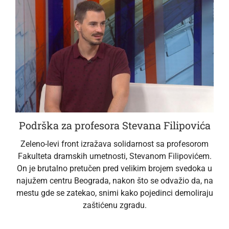
Podrška za profesora Stevana Filipovića
Zeleno-levi front izražava solidarnost sa profesorom
Fakulteta dramskih umetnosti, Stevanom Filipovićem.
On je brutalno pretučen pred velikim brojem svedoka u
najužem centru Beograda, nakon što se odvažio da, na
mestu gde se zatekao, snimi kako pojedinci demoliraju
zaštićenu zgradu.