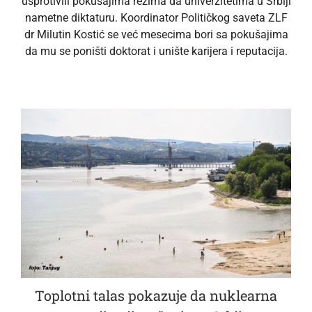
usprotivili pokušajima režima da univerzitetima u Srbiji
nametne diktaturu. Koordinator Političkog saveta ZLF
dr Milutin Kostić se već mesecima bori sa pokušajima
da mu se poništi doktorat i unište karijera i reputacija.
Toplotni talas pokazuje da nuklearna