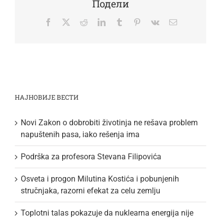
Подели
Facebook
Twitter
Reddit
LinkedIn
Tumblr
Pinterest
Vk
Email
НАЈНОВИЈЕ ВЕСТИ
Novi Zakon o dobrobiti životinja ne rešava problem
napuštenih pasa, iako rešenja ima
Podrška za profesora Stevana Filipovića
Osveta i progon Milutina Kostića i pobunjenih
stručnjaka, razorni efekat za celu zemlju
Toplotni talas pokazuje da nuklearna energija nije