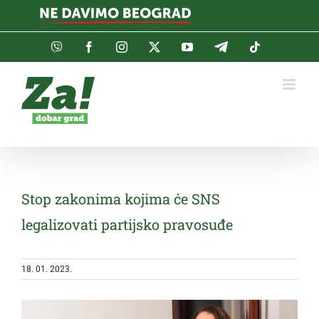
Skip
to
content
Viber
Facebook
Instagram
Twitter
YouTube
Telegram
Tiktok
Stop zakonima kojima će SNS
legalizovati partijsko pravosuđe
18. 01. 2023.