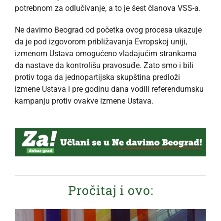
potrebnom za odlučivanje, a to je šest članova VSS-a.
Ne davimo Beograd od početka ovog procesa ukazuje
da je pod izgovorom približavanja Evropskoj uniji,
izmenom Ustava omogućeno vladajućim strankama
da nastave da kontrolišu pravosuđe. Zato smo i bili
protiv toga da jednopartijska skupština predloži
izmene Ustava i pre godinu dana vodili referendumsku
kampanju protiv ovakve izmene Ustava.
Pročitaj i ovo: