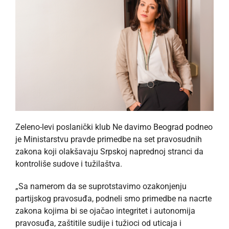
Zeleno-levi poslanički klub Ne davimo Beograd podneo
je Ministarstvu pravde primedbe na set pravosudnih
zakona koji olakšavaju Srpskoj naprednoj stranci da
kontroliše sudove i tužilaštva.
„Sa namerom da se suprotstavimo ozakonjenju
partijskog pravosuđa, podneli smo primedbe na nacrte
zakona kojima bi se ojačao integritet i autonomija
pravosuđa, zaštitile sudije i tužioci od uticaja i