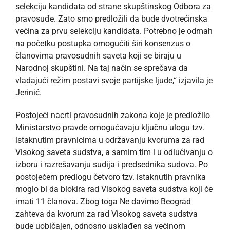
selekciju kandidata od strane skupštinskog Odbora za
pravosuđe. Zato smo predložili da bude dvotrećinska
većina za prvu selekciju kandidata. Potrebno je odmah
na početku postupka omogućiti širi konsenzus o
članovima pravosudnih saveta koji se biraju u
Narodnoj skupštini. Na taj način se sprečava da
vladajući režim postavi svoje partijske ljude,“ izjavila je
Jerinić.
Postojeći nacrti pravosudnih zakona koje je predložilo
Ministarstvo pravde omogućavaju ključnu ulogu tzv.
istaknutim pravnicima u održavanju kvoruma za rad
Visokog saveta sudstva, a samim tim i u odlučivanju o
izboru i razrešavanju sudija i predsednika sudova. Po
postojećem predlogu četvoro tzv. istaknutih pravnika
moglo bi da blokira rad Visokog saveta sudstva koji će
imati 11 članova. Zbog toga Ne davimo Beograd
zahteva da kvorum za rad Visokog saveta sudstva
bude uobičajen, odnosno usklađen sa većinom