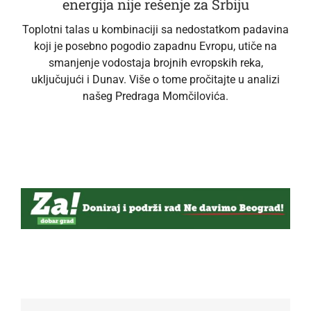
energija nije rešenje za Srbiju
Toplotni talas u kombinaciji sa nedostatkom padavina
koji je posebno pogodio zapadnu Evropu, utiče na
smanjenje vodostaja brojnih evropskih reka,
uključujući i Dunav. Više o tome pročitajte u analizi
našeg Predraga Momčilovića.