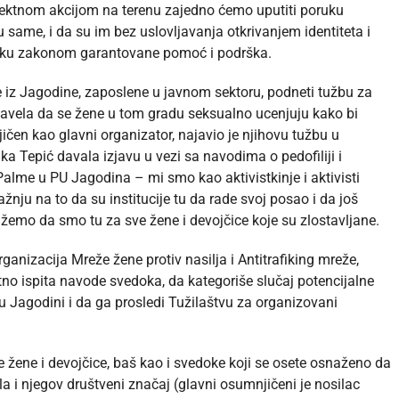
irektnom akcijom na terenu zajedno ćemo uputiti poruku
same, i da su im bez uslovljavanja otkrivanjem identiteta i
pku zakonom garantovane pomoć i podrška.
e iz Jagodine, zaposlene u javnom sektoru, podneti tužbu za
e navela da se žene u tom gradu seksualno ucenjuju kako bi
en kao glavni organizator, najavio je njihovu tužbu u
ka Tepić davala izjavu u vezi sa navodima o pedofiliji i
Palme u PU Jagodina – mi smo kao aktivistkinje i aktivisti
ažnju na to da su institucije tu da rade svoj posao i da još
žemo da smo tu za sve žene i devojčice koje su zlostavljane.
ganizacija Mreže žene protiv nasilja i Antitrafiking mreže,
tno ispita navode svedoka, da kategoriše slučaj potencijalne
 Jagodini i da ga prosledi Tužilaštvu za organizovani
ve žene i devojčice, baš kao i svedoke koji se osete osnaženo da
la i njegov društveni značaj (glavni osumnjičeni je nosilac