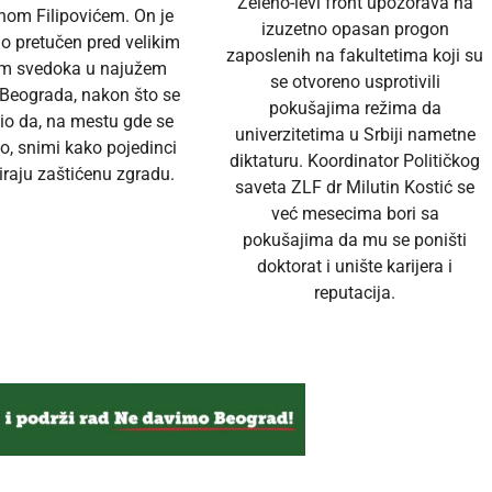
Zeleno-levi front upozorava na
nom Filipovićem. On je
izuzetno opasan progon
no pretučen pred velikim
zaposlenih na fakultetima koji su
em svedoka u najužem
se otvoreno usprotivili
 Beograda, nakon što se
pokušajima režima da
io da, na mestu gde se
univerzitetima u Srbiji nametne
o, snimi kako pojedinci
diktaturu. Koordinator Političkog
raju zaštićenu zgradu.
saveta ZLF dr Milutin Kostić se
već mesecima bori sa
pokušajima da mu se poništi
doktorat i unište karijera i
reputacija.