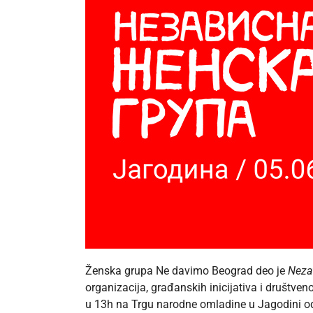
Ženska grupa Ne davimo Beograd deo je
Neza
organizacija, građanskih inicijativa i društven
u 13h na Trgu narodne omladine u Jagodini od