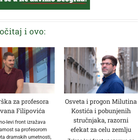
očitaj i ovo:
ška za profesora
Osveta i progon Milutina
vana Filipovića
Kostića i pobunjenih
stručnjaka, razorni
no-levi front izražava
efekat za celu zemlju
darnost sa profesorom
eta dramskih umetnosti,