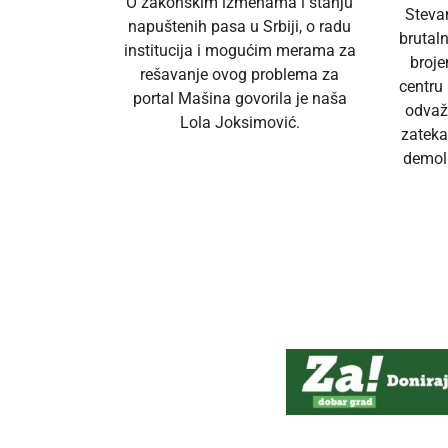
O zakonskim izmenama i stanju
Steva
napuštenih pasa u Srbiji, o radu
brutal
institucija i mogućim merama za
broj
rešavanje ovog problema za
centru
portal Mašina govorila je naša
odvaž
Lola Joksimović.
zateka
demoli