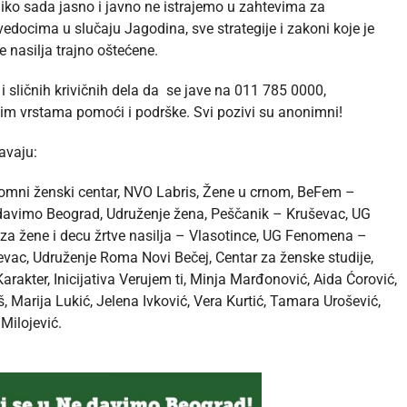
liko sada jasno i javno ne istrajemo u zahtevima za
edocima u slučaju Jagodina, sve strategije i zakoni koje je
e nasilja trajno oštećene.
 sličnih krivičnih dela da se jave na 011 785 0000,
im vrstama pomoći i podrške. Svi pozivi su anonimni!
avaju:
nomni ženski centar, NVO Labris, Žene u crnom, BeFem –
e davimo Beograd, Udruženje žena, Peščanik – Kruševac, UG
 za žene i decu žrtve nasilja – Vlasotince, UG Fenomena –
ševac, Udruženje Roma Novi Bečej, Centar za ženske studije,
arakter, Inicijativa Verujem ti, Minja Marđonović, Aida Ćorović,
, Marija Lukić, Jelena Ivković, Vera Kurtić, Tamara Urošević,
Milojević.