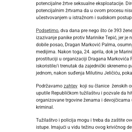
potencijalne žrtve seksualne eksploatacije. D
potencijalnim žrtvama da u ovom procesu nisu 
učestvovanjem u istražnom i sudskom postu
Podsetimo
, dva dana pre nego što će 393 žen
izazivanje panike protiv Marinike Tepić, jer j
dobile posao, Dragan Marković Palma, osumnjič
medijima. Nakon toga, 24. aprila, dok je Marini
prostituciji u organizaciji Dragana Markovića 
iskoristile/i trenutak da zajednički skrenemo p
jednom, nakon suđenja Milutinu Jeličiću, poka
Podržavamo
zahtev
koji su članice ženskih or
uputile Republičkom tužilaštvu i pozvale da hi
organizovane trgovine ženama i devojčicama u
kriminal.
Tužilaštvo i policija mogu i treba da zaštite o
istupe. Imajući u vidu težinu ovog krivičnog de