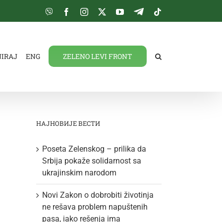
Viber
Facebook
Instagram
Twitter
YouTube
Telegram
Tiktok
NIRAJ
ENG
ZELENO LEVI FRONT
НАЈНОВИЈЕ ВЕСТИ
Poseta Zelenskog – prilika da
Srbija pokaže solidarnost sa
ukrajinskim narodom
Novi Zakon o dobrobiti životinja
ne rešava problem napuštenih
pasa, iako rešenja ima