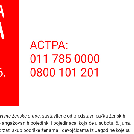
visne ženske grupe
, sastavljene od predstavnica/ka ženskih
o angažovanih pojedinki i pojedinaca, koja će u subotu, 5. juna,
rzati skup podrške ženama i devojčicama iz Jagodine koje su