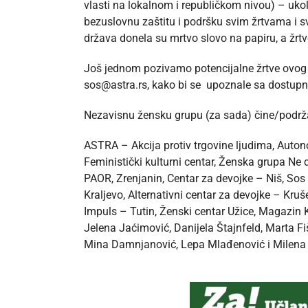
vlasti na lokalnom i republičkom nivou) – uko
bezuslovnu zaštitu i podršku svim žrtvama i sv
država donela su mrtvo slovo na papiru, a žrtv
Još jednom pozivamo potencijalne žrtve ovog i
sos@astra.rs
, kako bi se upoznale sa dostupn
Nezavisnu žensku grupu (za sada) čine/podrž
ASTRA – Akcija protiv trgovine ljudima, Auto
Feministički kulturni centar, Ženska grupa N
PAOR, Zrenjanin, Centar za devojke – Niš, Sos
Kraljevo, Alternativni centar za devojke – Kru
Impuls – Tutin, Ženski centar Užice, Magazin K
Jelena Jaćimović, Danijela Štajnfeld, Marta Fiš
Mina Damnjanović, Lepa Mlađenović i Milena 