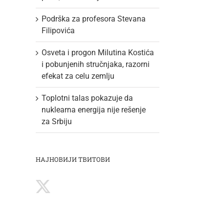
Podrška za profesora Stevana
Filipovića
Osveta i progon Milutina Kostića
i pobunjenih stručnjaka, razorni
efekat za celu zemlju
Toplotni talas pokazuje da
nuklearna energija nije rešenje
za Srbiju
НАЈНОВИЈИ ТВИТОВИ