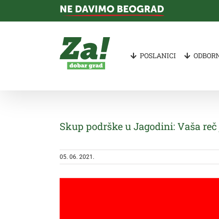
Skip
to
content
POSLANICI
ODBORN
Skup podrške u Jagodini: Vaša reč 
05. 06. 2021.