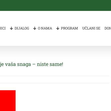
ICI
DIJALOG
O NAMA
PROGRAM
UČLANI SE
DO
je vaša snaga – niste same!