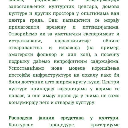
запостављених културних центара, домова
културе и других простора у општинама ван
центра града. Ови капацитети се морају
прилагодити времену и потенцијалима.
Отворићемо их за уметнички експеримент и
истраживање, најразличитије облике
стваралаштва и изражаја (на пример,
аматерски фолклор и хип хоп), а посебну
подршку даћемо непрофитним садржајима.
Успоставићемо нове моделе коришћења
постојеће инфраструктуре на локалу како би
били доступни што ширем кругу људи. Центри
културе припадају заједницама у којима се
налазе, и оне имају право да у њима не само
конзумирају него и стварају културу.
Расподела јавних средстава у култури.
Конкурсне процедуре, критеријуме