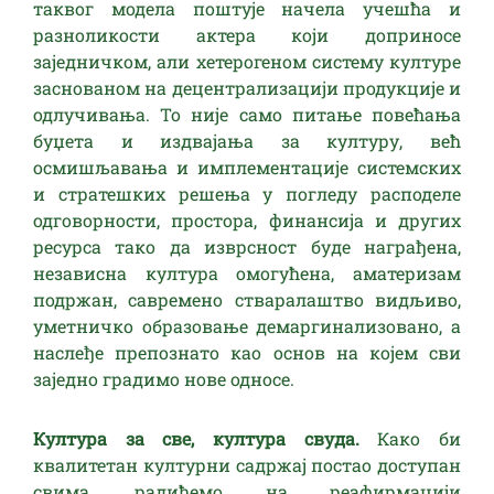
таквог модела поштује начела учешћа и
разноликости актера који доприносе
заједничком, али хетерогеном систему културе
заснованом на децентрализацији продукције и
одлучивања. То није само питање повећања
буџета и издвајања за културу, већ
осмишљавања и имплементације системских
и стратешких решења у погледу расподеле
одговорности, простора, финансија и других
ресурса тако да изврсност буде награђена,
независна култура омогућена, аматеризам
подржан, савремено стваралаштво видљиво,
уметничко образовање демаргинализовано, а
наслеђе препознато као основ на којем сви
заједно градимо нове односе.
Култура за све, култура свуда.
Како би
квалитетан културни садржај постао доступан
свима, радићемо на реафирмацији