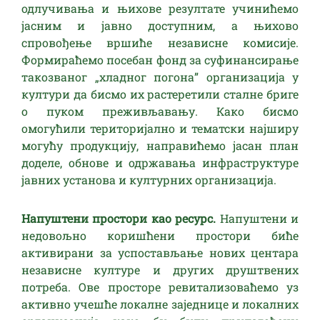
одлучивања и њихове резултате учинићемо
јасним и јавно доступним, а њихово
спровођење вршиће независне комисије.
Формираћемо посебан фонд за суфинансирање
такозваног „хладног погона” организација у
култури да бисмо их растеретили сталне бриге
о пуком преживљавању. Како бисмо
омогућили територијално и тематски најширу
могућу продукцију, направићемо јасан план
доделе, обнове и одржавања инфраструктуре
јавних установа и културних организација.
Напуштени простори као ресурс.
Напуштени и
недовољно коришћени простори биће
активирани за успостављање нових центара
независне културе и других друштвених
потреба. Ове просторе ревитализоваћемо уз
активно учешће локалне заједнице и локалних