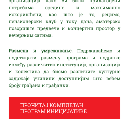
организација како би били прилагођени
потребама средине и максимално
искоришћени, као што је то, рецимо,
пензионерски клуб у току дана, аматерско
позориште предвече и концертни простор у
вечерњим сатима.
Размена и умрежавање.
Подржаваћемо и
подстицати размену програма и подршке
између различитих институција, организација
и колектива да бисмо различите културне
садржаје учинили доступнијим што већем
броју грађана и грађанки.
ПРОЧИТАЈ КОМПЛЕТАН
ПРОГРАМ ИНИЦИЈАТИВЕ