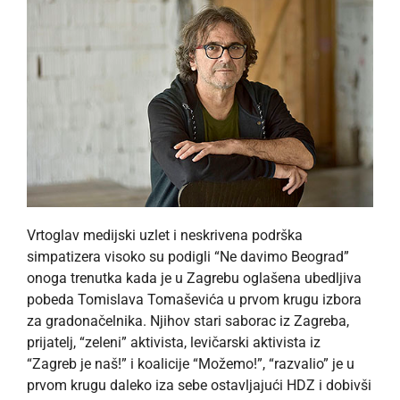
Vrtoglav medijski uzlet i neskrivena podrška
simpatizera visoko su podigli “Ne davimo Beograd”
onoga trenutka kada je u Zagrebu oglašena ubedljiva
pobeda Tomislava Tomaševića u prvom krugu izbora
za gradonačelnika. Njihov stari saborac iz Zagreba,
prijatelj, “zeleni” aktivista, levičarski aktivista iz
“Zagreb je naš!” i koalicije “Možemo!”, “razvalio” je u
prvom krugu daleko iza sebe ostavljajući HDZ i dobivši