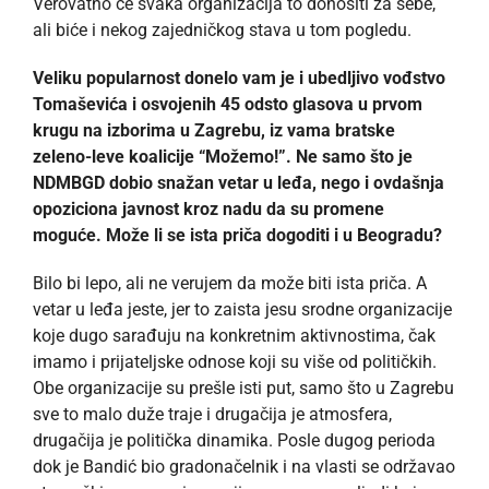
Verovatno će svaka organizacija to donositi za sebe,
ali biće i nekog zajedničkog stava u tom pogledu.
Veliku popularnost donelo vam je i ubedljivo vođstvo
Tomaševića i osvojenih 45 odsto glasova u prvom
krugu na izborima u Zagrebu, iz vama bratske
zeleno-leve koalicije “Možemo!”. Ne samo što je
NDMBGD dobio snažan vetar u leđa, nego i ovdašnja
opoziciona javnost kroz nadu da su promene
moguće. Može li se ista priča dogoditi i u Beogradu?
Bilo bi lepo, ali ne verujem da može biti ista priča. A
vetar u leđa jeste, jer to zaista jesu srodne organizacije
koje dugo sarađuju na konkretnim aktivnostima, čak
imamo i prijateljske odnose koji su više od političkih.
Obe organizacije su prešle isti put, samo što u Zagrebu
sve to malo duže traje i drugačija je atmosfera,
drugačija je politička dinamika. Posle dugog perioda
dok je Bandić bio gradonačelnik i na vlasti se održavao