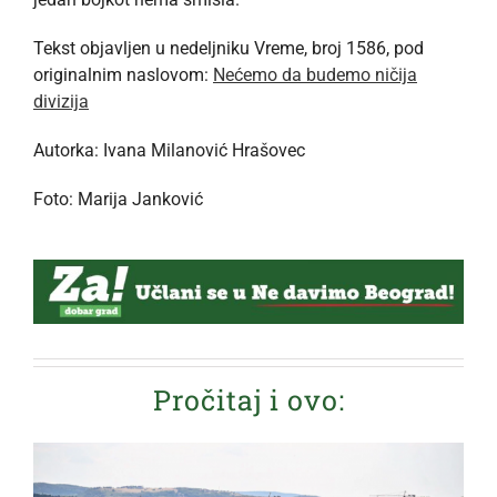
Tekst objavljen u nedeljniku Vreme, broj 1586, pod
originalnim naslovom:
Nećemo da budemo ničija
divizija
Autorka: Ivana Milanović Hrašovec
Foto: Marija Janković
Pročitaj i ovo: