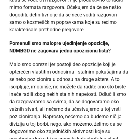
mimo formata razgovora. Očekujem da će se nešto
dogoditi, definitivno je da se neće voditi razgovori
samo o kozmetičkim popravkama koje su recimo
karakterisale prethodne pregovore.
Pomenuli smo malopre ujedinjenje opozicije,
NDMBGD ne zagovara jednu opozicionu listu?
Malo smo oprezni jer postoji deo opozicije koji je
opterećen vlastitim odnosima i stalnim pokušajima da
se neko pozicionira u odnosu na druge aktere. A to
iscrpljuje, imobiliše, ne možete da radite ono što biste
inače radili zbog nekih stalnih napetosti. Odlučili smo
da razgovaramo sa svima, da se dogovaramo oko
važnih stvari, ali nećemo da učestvujemo u toj vrsti
pozicioniranja. Naprosto, nećemo da budemo ničija
divizija u toj borbi, nego, ako možemo, želimo da se
dogovorimo oko zajedničkih aktivnosti koje su
neophodne kako bi se smenila katastrofalna vlast.