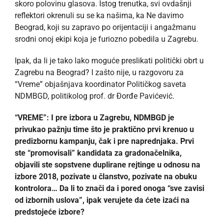
skoro polovinu glasova. Istog trenutka, svi ovdašnji
reflektori okrenuli su se ka našima, ka Ne davimo
Beograd, koji su zapravo po orijentaciji i angažmanu
srodni onoj ekipi koja je furiozno pobedila u Zagrebu.
Ipak, da li je tako lako moguće preslikati politički obrt u
Zagrebu na Beograd? I zašto nije, u razgovoru za
“Vreme” objašnjava koordinator Političkog saveta
NDMBGD, politikolog prof. dr Đorđe Pavićević.
“VREME”: I pre izbora u Zagrebu, NDMBGD je
privukao pažnju time što je praktično prvi krenuo u
predizbornu kampanju, čak i pre naprednjaka. Prvi
ste “promovisali” kandidata za gradonačelnika,
objavili ste sopstvene duplirane rejtinge u odnosu na
izbore 2018, pozivate u članstvo, pozivate na obuku
kontrolora… Da li to znači da i pored onoga “sve zavisi
od izbornih uslova”, ipak verujete da ćete izaći na
predstojeće izbore?