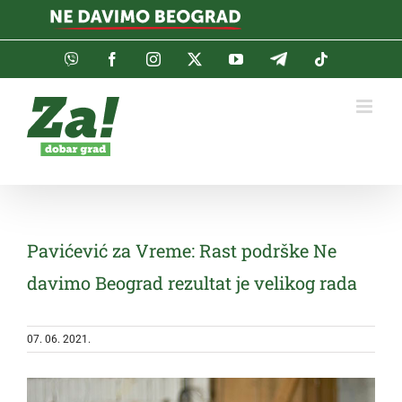
Skip
to
content
Viber
Facebook
Instagram
Twitter
YouTube
Telegram
Tiktok
Pavićević za Vreme: Rast podrške Ne
davimo Beograd rezultat je velikog rada
07. 06. 2021.