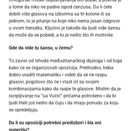
u tome da niko ne padne ispod cenzusa. Da li ćete
dobiti više glasova na izborima sa tri kolone ili sa
jednom, to je pitanje na koje niko nema jasan odgovor
u ovom trenutku. Ključno je takođe da ljudi vide šansu
da može da se pobedi, a to je nešto što ih motiviše.
Gde da vide tu šansu, u čemu?
To zavisi od ishoda međustranačkog dijaloga i od toga
kako će se organizovati opozicija. Prethodno, treba
dobro uraditi matematiku i videti da se ne raspu
glasovi, pogotovo što će i vlast ići sa svojim
kombinacijama kako da raspe te glasove. Mislim da je
iscrpljivanje na “ua Vučić” pričama potrošeno i da bi
ljudi hteli još nešto da čuju i da imaju ponudu za koju
se opredeljuju.
Da li su opoziciji potrebni predizbori i šta oni
sugerišu?