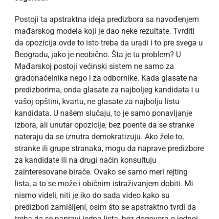
Postoji ta apstraktna ideja predizbora sa navođenjem
mađarskog modela koji je dao neke rezultate. Tvrditi
da opozicija ovde to isto treba da uradi i to pre svega u
Beogradu, jako je neobično. Šta je tu problem? U
Mađarskoj postoji većinski sistem ne samo za
gradonačelnika nego i za odbornike. Kada glasate na
predizborima, onda glasate za najboljeg kandidata i u
vašoj opštini, kvartu, ne glasate za najbolju listu
kandidata. U našem slučaju, to je samo ponavljanje
izbora, ali unutar opozicije, bez poente da se stranke
nateraju da se iznutra demokratizuju. Ako žele to,
stranke ili grupe stranaka, mogu da naprave predizbore
za kandidate ili na drugi način konsultuju
zainteresovane birače. Ovako se samo meri rejting
lista, a to se može i običnim istraživanjem dobiti. Mi
nismo videli, niti je iko do sada video kako su
predizbori zamišljeni, osim što se apstraktno tvrdi da
treba da se napravi jedna lista, bez dogovora o jednoj