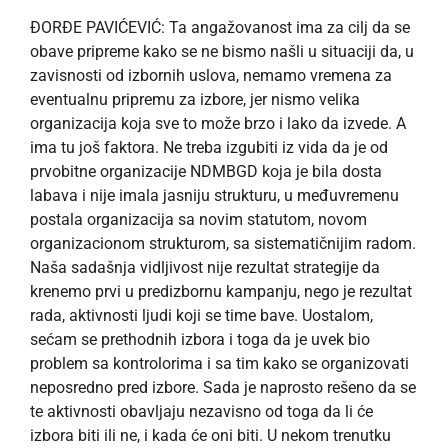
ĐORĐE PAVIĆEVIĆ: Ta angažovanost ima za cilj da se
obave pripreme kako se ne bismo našli u situaciji da, u
zavisnosti od izbornih uslova, nemamo vremena za
eventualnu pripremu za izbore, jer nismo velika
organizacija koja sve to može brzo i lako da izvede. A
ima tu još faktora. Ne treba izgubiti iz vida da je od
prvobitne organizacije NDMBGD koja je bila dosta
labava i nije imala jasniju strukturu, u međuvremenu
postala organizacija sa novim statutom, novom
organizacionom strukturom, sa sistematičnijim radom.
Naša sadašnja vidljivost nije rezultat strategije da
krenemo prvi u predizbornu kampanju, nego je rezultat
rada, aktivnosti ljudi koji se time bave. Uostalom,
sećam se prethodnih izbora i toga da je uvek bio
problem sa kontrolorima i sa tim kako se organizovati
neposredno pred izbore. Sada je naprosto rešeno da se
te aktivnosti obavljaju nezavisno od toga da li će
izbora biti ili ne, i kada će oni biti. U nekom trenutku