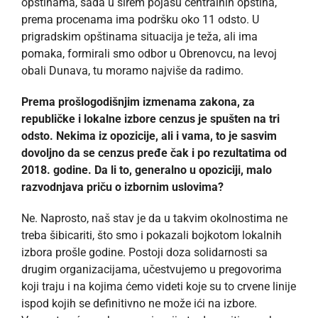
opštinama, sada u širem pojasu centralnih opština,
prema procenama ima podršku oko 11 odsto. U
prigradskim opštinama situacija je teža, ali ima
pomaka, formirali smo odbor u Obrenovcu, na levoj
obali Dunava, tu moramo najviše da radimo.
Prema prošlogodišnjim izmenama zakona, za
republičke i lokalne izbore cenzus je spušten na tri
odsto. Nekima iz opozicije, ali i vama, to je sasvim
dovoljno da se cenzus pređe čak i po rezultatima od
2018. godine. Da li to, generalno u opoziciji, malo
razvodnjava priču o izbornim uslovima?
Ne. Naprosto, naš stav je da u takvim okolnostima ne
treba šibicariti, što smo i pokazali bojkotom lokalnih
izbora prošle godine. Postoji doza solidarnosti sa
drugim organizacijama, učestvujemo u pregovorima
koji traju i na kojima ćemo videti koje su to crvene linije
ispod kojih se definitivno ne može ići na izbore.