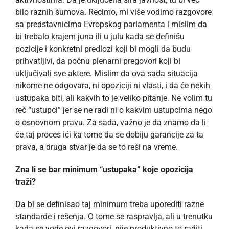
bilo raznih šumova. Recimo, mi više vodimo razgovore
sa predstavnicima Evropskog parlamenta i mislim da
bi trebalo krajem juna ili u julu kada se definišu
pozicije i konkretni predlozi koji bi mogli da budu
prihvatljivi, da počnu plenarni pregovori koji bi
uključivali sve aktere. Mislim da ova sada situacija
nikome ne odgovara, ni opoziciji ni vlasti, i da će nekih
ustupaka biti, ali kakvih to je veliko pitanje. Ne volim tu
reč “ustupci” jer se ne radi ni o kakvim ustupcima nego
o osnovnom pravu. Za sada, važno je da znamo da li
će taj proces ići ka tome da se dobiju garancije za ta
prava, a druga stvar je da se to reši na vreme.
Zna li se bar minimum “ustupaka” koje opozicija
traži?
Da bi se definisao taj minimum treba uporediti razne
standarde i rešenja. O tome se raspravlja, ali u trenutku
kada se vode ovi razgovori, nije produktivno to raditi