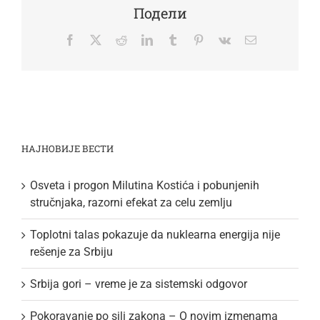
Подели
Facebook
Twitter
Reddit
LinkedIn
Tumblr
Pinterest
Vk
Email
НАЈНОВИЈЕ ВЕСТИ
Osveta i progon Milutina Kostića i pobunjenih
stručnjaka, razorni efekat za celu zemlju
Toplotni talas pokazuje da nuklearna energija nije
rešenje za Srbiju
Srbija gori – vreme je za sistemski odgovor
Pokoravanje po sili zakona – O novim izmenama