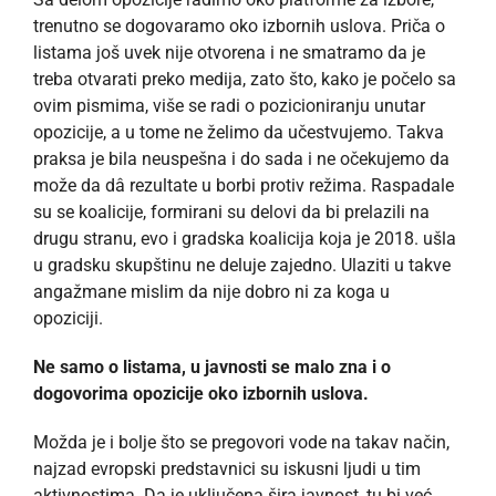
trenutno se dogovaramo oko izbornih uslova. Priča o
listama još uvek nije otvorena i ne smatramo da je
treba otvarati preko medija, zato što, kako je počelo sa
ovim pismima, više se radi o pozicioniranju unutar
opozicije, a u tome ne želimo da učestvujemo. Takva
praksa je bila neuspešna i do sada i ne očekujemo da
može da dâ rezultate u borbi protiv režima. Raspadale
su se koalicije, formirani su delovi da bi prelazili na
drugu stranu, evo i gradska koalicija koja je 2018. ušla
u gradsku skupštinu ne deluje zajedno. Ulaziti u takve
angažmane mislim da nije dobro ni za koga u
opoziciji.
Ne samo o listama, u javnosti se malo zna i o
dogovorima opozicije oko izbornih uslova.
Možda je i bolje što se pregovori vode na takav način,
najzad evropski predstavnici su iskusni ljudi u tim
aktivnostima. Da je uključena šira javnost, tu bi već