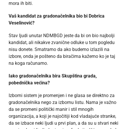
mora ih biti.
Vaš kandidat za gradonačelnika bio bi Dobrica
Veselinović?
Stav ljudi unutar NDMBGD jeste da bi on bio najbolji
kandidat, ali nikakve zvanične odluke u tom pogledu
nisu donete. Smatramo da ako budemo izlazili na
izbore, onda je pošteno da biračima kažemo ko je taj
na koga računamo.
Iako gradonačelnika bira Skupština grada,
pobednička većina?
Izborni sistem je promenjen i ne glasa se direktno za
gradonačelnika nego za izbornu listu. Nama je važno
da se promeni politički manir i stil mnogih
organizacija, a koji je najočitiji kod vladajuće stranke,
da se izbace neki ljudi u prvi plan, a da su u stvari neki