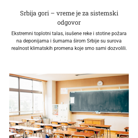
Srbija gori – vreme je za sistemski
odgovor
Ekstremni toplotni talas, isušene reke i stotine požara
na deponijama i šumama širom Srbije su surova
realnost klimatskih promena koje smo sami dozvolili.