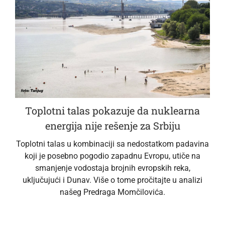
Toplotni talas pokazuje da nuklearna
energija nije rešenje za Srbiju
Toplotni talas u kombinaciji sa nedostatkom padavina
koji je posebno pogodio zapadnu Evropu, utiče na
smanjenje vodostaja brojnih evropskih reka,
uključujući i Dunav. Više o tome pročitajte u analizi
našeg Predraga Momčilovića.