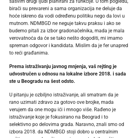
sasvim drugi ljudi planirani za funkcije. U tom pogledu,
birači su prevareni a sama organizacija ne deluje da
hoće iskreno da vodi određenu politiku nego da lovi u
mutnom. NDMBGD ne neguje takvu praksu i ako se
budemo pitali za izbor gradonačelnika, mada je mala
verovatnoća da će se tako nešto dogoditi, mi imamo
spreman odgovor i kandidata. Mislim da je fer unapred
to reći građanima.
Prema istraživanju javnog mnjenja, vaš rejting je
udvostručen u odnosu na lokalne izbore 2018. i sada
ste u Beogradu na šest odsto.
U pitanju je ozbiljno istraživanje, ali smatram da je
rano uzimati zdravo za gotovo ove brojke, mada
verujem da one mogu ići i mnogo više. Rađeno je
istraživanje koje je fokusirano na Beograd i to
selektivno po delovima grada. Naravno, znali smo od
izbora 2018. da NDMBGD stoji dobro u centralnim