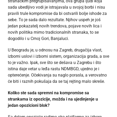
stranačkim pregrupisavanjima, ova grupa ljudi koja
sada ubedljivo vodi je istrajavala u svojoj borbi i nisu
pravili trule kompromise da bi ostvarili bolje ishode za
sebe. To je sada dalo rezultate. Njihov uspeh je još
jedan pokazatelj novih trendova, pojave novih lica i
novih politika mimo tradicionalnih stranaka, to se
dogodilo i u Crnoj Gori, Banjaluci.
U Beogradu je, u odnosu na Zagreb, drugačija vlast,
izborni uslovi i izborni sistem, organizacija grada, a sve
to je važno. Ipak, sve što se dešava u Zagrebu i što
istina daje vetar u leđa rastu NDMBGD, ujedno je i
opterećenje. Očekivanja su naglo porasla, a verovatno
će biti i raznih pokušaja da se taj rejting malo skreše.
Koliko ste sada spremni na kompromise sa
strankama iz opozicije, možda i na ujedinjenje u
jedan opozicioni blok?
Sa delom opozicije radimo oko platforme za izbore,