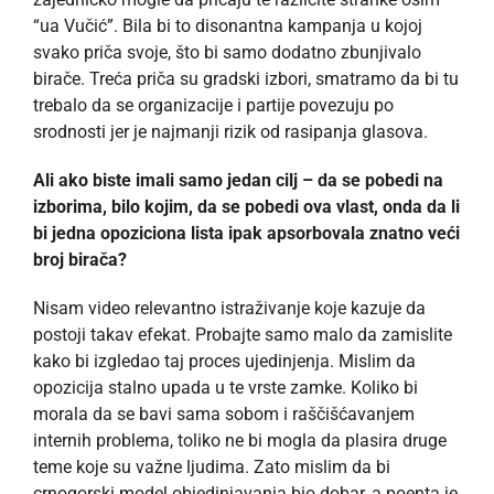
“ua Vučić”. Bila bi to disonantna kampanja u kojoj
svako priča svoje, što bi samo dodatno zbunjivalo
birače. Treća priča su gradski izbori, smatramo da bi tu
trebalo da se organizacije i partije povezuju po
srodnosti jer je najmanji rizik od rasipanja glasova.
Ali ako biste imali samo jedan cilj – da se pobedi na
izborima, bilo kojim, da se pobedi ova vlast, onda da li
bi jedna opoziciona lista ipak apsorbovala znatno veći
broj birača?
Nisam video relevantno istraživanje koje kazuje da
postoji takav efekat. Probajte samo malo da zamislite
kako bi izgledao taj proces ujedinjenja. Mislim da
opozicija stalno upada u te vrste zamke. Koliko bi
morala da se bavi sama sobom i raščišćavanjem
internih problema, toliko ne bi mogla da plasira druge
teme koje su važne ljudima. Zato mislim da bi
crnogorski model objedinjavanja bio dobar, a poenta je