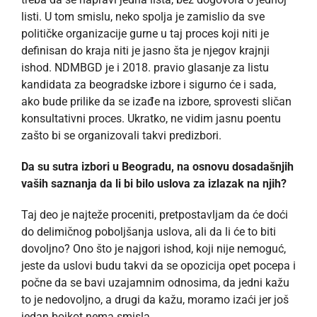
listi. U tom smislu, neko spolja je zamislio da sve
političke organizacije gurne u taj proces koji niti je
definisan do kraja niti je jasno šta je njegov krajnji
ishod. NDMBGD je i 2018. pravio glasanje za listu
kandidata za beogradske izbore i sigurno će i sada,
ako bude prilike da se izađe na izbore, sprovesti sličan
konsultativni proces. Ukratko, ne vidim jasnu poentu
zašto bi se organizovali takvi predizbori.
Da su sutra izbori u Beogradu, na osnovu dosadašnjih
vaših saznanja da li bi bilo uslova za izlazak na njih?
Taj deo je najteže proceniti, pretpostavljam da će doći
do delimičnog poboljšanja uslova, ali da li će to biti
dovoljno? Ono što je najgori ishod, koji nije nemoguć,
jeste da uslovi budu takvi da se opozicija opet pocepa i
počne da se bavi uzajamnim odnosima, da jedni kažu
to je nedovoljno, a drugi da kažu, moramo izaći jer još
jedan bojkot nema smisla.