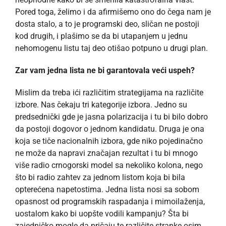
Pored toga, želimo i da afirmišemo ono do čega nam je
dosta stalo, a to je programski deo, sličan ne postoji
kod drugih, i plašimo se da bi utapanjem u jednu
nehomogenu listu taj deo otišao potpuno u drugi plan.
Zar vam jedna lista ne bi garantovala veći uspeh?
Mislim da treba ići različitim strategijama na različite
izbore. Nas čekaju tri kategorije izbora. Jedno su
predsednički gde je jasna polarizacija i tu bi bilo dobro
da postoji dogovor o jednom kandidatu. Druga je ona
koja se tiče nacionalnih izbora, gde niko pojedinačno
ne može da napravi značajan rezultat i tu bi mnogo
više radio crnogorski model sa nekoliko kolona, nego
što bi radio zahtev za jednom listom koja bi bila
opterećena napetostima. Jedna lista nosi sa sobom
opasnost od programskih raspadanja i mimoilaženja,
uostalom kako bi uopšte vodili kampanju? Šta bi
zajedničko mogle da pričaju te različite stranke osim