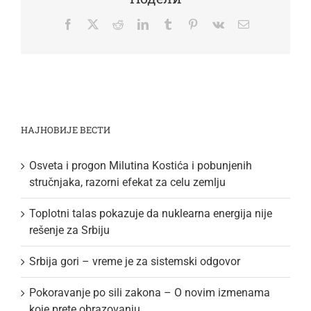
Facebook
Twitter
Reddit
LinkedIn
Tumblr
Pinterest
Vk
Email
НАЈНОВИЈЕ ВЕСТИ
Osveta i progon Milutina Kostića i pobunjenih
stručnjaka, razorni efekat za celu zemlju
Toplotni talas pokazuje da nuklearna energija nije
rešenje za Srbiju
Srbija gori – vreme je za sistemski odgovor
Pokoravanje po sili zakona – O novim izmenama
koje prete obrazovanju