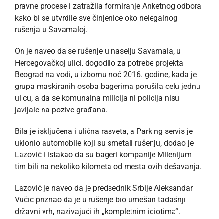
pravne procese i zatražila formiranje Anketnog odbora
kako bi se utvrdile sve činjenice oko nelegalnog
rušenja u Savamaloj.
On je naveo da se rušenje u naselju Savamala, u
Hercegovačkoj ulici, dogodilo za potrebe projekta
Beograd na vodi, u izbornu noć 2016. godine, kada je
grupa maskiranih osoba bagerima porušila celu jednu
ulicu, a da se komunalna milicija ni policija nisu
javljale na pozive građana.
Bila je isključena i ulična rasveta, a Parking servis je
uklonio automobile koji su smetali rušenju, dodao je
Lazović i istakao da su bageri kompanije Milenijum
tim bili na nekoliko kilometa od mesta ovih dešavanja.
Lazović je naveo da je predsednik Srbije Aleksandar
Vučić priznao da je u rušenje bio umešan tadašnji
državni vrh, nazivajući ih „kompletnim idiotima“.