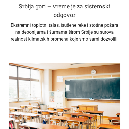
Srbija gori – vreme je za sistemski
odgovor
Ekstremni toplotni talas, isušene reke i stotine požara
na deponijama i šumama širom Srbije su surova
realnost klimatskih promena koje smo sami dozvolili.