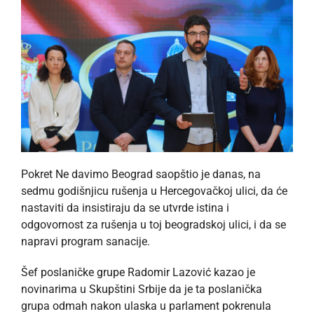
Pokret Ne davimo Beograd saopštio je danas, na
sedmu godišnjicu rušenja u Hercegovačkoj ulici, da će
nastaviti da insistiraju da se utvrde istina i
odgovornost za rušenja u toj beogradskoj ulici, i da se
napravi program sanacije.
Šef poslaničke grupe Radomir Lazović kazao je
novinarima u Skupštini Srbije da je ta poslanička
grupa odmah nakon ulaska u parlament pokrenula