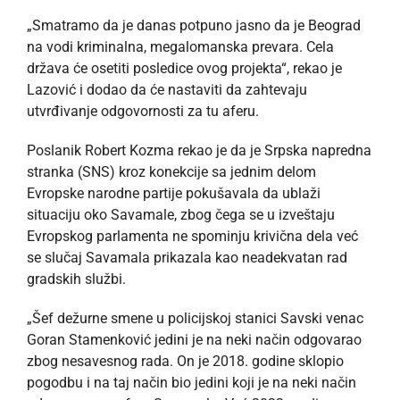
„Smatramo da je danas potpuno jasno da je Beograd
na vodi kriminalna, megalomanska prevara. Cela
država će osetiti posledice ovog projekta“, rekao je
Lazović i dodao da će nastaviti da zahtevaju
utvrđivanje odgovornosti za tu aferu.
Poslanik Robert Kozma rekao je da je Srpska napredna
stranka (SNS) kroz konekcije sa jednim delom
Evropske narodne partije pokušavala da ublaži
situaciju oko Savamale, zbog čega se u izveštaju
Evropskog parlamenta ne spominju krivična dela već
se slučaj Savamala prikazala kao neadekvatan rad
gradskih službi.
„Šef dežurne smene u policijskoj stanici Savski venac
Goran Stamenković jedini je na neki način odgovarao
zbog nesavesnog rada. On je 2018. godine sklopio
pogodbu i na taj način bio jedini koji je na neki način