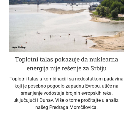
Toplotni talas pokazuje da nuklearna
energija nije rešenje za Srbiju
Toplotni talas u kombinaciji sa nedostatkom padavina
koji je posebno pogodio zapadnu Evropu, utiče na
smanjenje vodostaja brojnih evropskih reka,
uključujući i Dunav. Više o tome pročitajte u analizi
našeg Predraga Momčilovića.