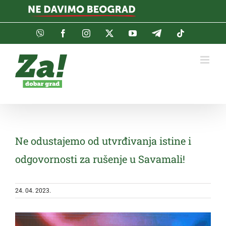
Skip
to
content
Viber
Facebook
Instagram
Twitter
YouTube
Telegram
Tiktok
Ne odustajemo od utvrđivanja istine i
odgovornosti za rušenje u Savamali!
24. 04. 2023.