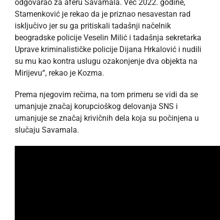
odgovarao za aferu Savamala. Već 2022. godine,
Stamenković je rekao da je priznao nesavestan rad
isključivo jer su ga pritiskali tadašnji načelnik
beogradske policije Veselin Milić i tadašnja sekretarka
Uprave kriminalističke policije Dijana Hrkalović i nudili
su mu kao kontra uslugu ozakonjenje dva objekta na
Mirijevu“, rekao je Kozma.
Prema njegovim rečima, na tom primeru se vidi da se
umanjuje značaj korupcioškog delovanja SNS i
umanjuje se značaj krivičnih dela koja su počinjena u
slučaju Savamala.