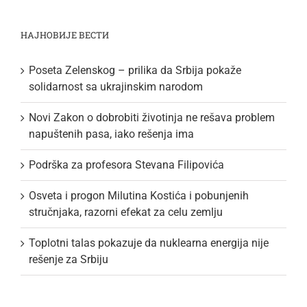
НАЈНОВИЈЕ ВЕСТИ
Poseta Zelenskog – prilika da Srbija pokaže
solidarnost sa ukrajinskim narodom
Novi Zakon o dobrobiti životinja ne rešava problem
napuštenih pasa, iako rešenja ima
Podrška za profesora Stevana Filipovića
Osveta i progon Milutina Kostića i pobunjenih
stručnjaka, razorni efekat za celu zemlju
Toplotni talas pokazuje da nuklearna energija nije
rešenje za Srbiju