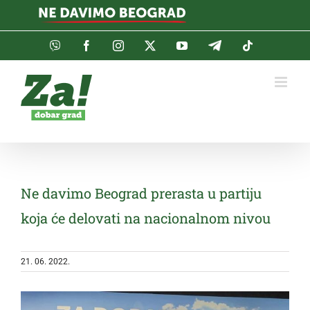
Skip
to
content
Viber
Facebook
Instagram
Twitter
YouTube
Telegram
Tiktok
Ne davimo Beograd prerasta u partiju
koja će delovati na nacionalnom nivou
21. 06. 2022.