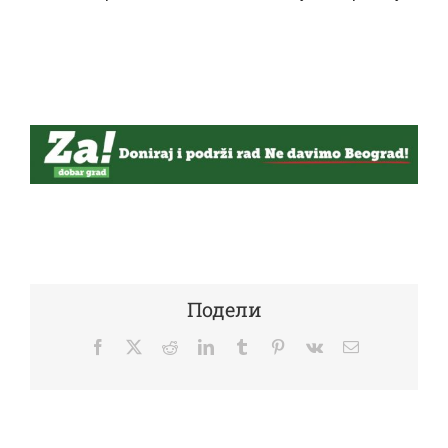
Подели
Facebook
Twitter
Reddit
LinkedIn
Tumblr
Pinterest
Vk
Email