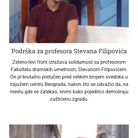
Podrška za profesora Stevana Filipovića
Zeleno-levi front izražava solidarnost sa profesorom
Fakulteta dramskih umetnosti, Stevanom Filipovićem.
On je brutalno pretučen pred velikim brojem svedoka u
najužem centru Beograda, nakon što se odvažio da, na
mestu gde se zatekao, snimi kako pojedinci demoliraju
zaštićenu zgradu.