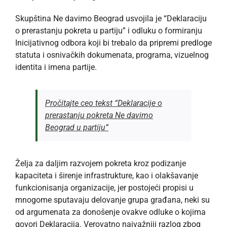
Skupština Ne davimo Beograd usvojila je “Deklaraciju
o prerastanju pokreta u partiju” i odluku o formiranju
Inicijativnog odbora koji bi trebalo da pripremi predloge
statuta i osnivačkih dokumenata, programa, vizuelnog
identita i imena partije.
Pročitajte ceo tekst “Deklaracije
o
prerastanju pokreta Ne davimo
Beograd u partiju”
Želja za daljim razvojem pokreta kroz podizanje
kapaciteta i širenje infrastrukture, kao i olakšavanje
funkcionisanja organizacije, jer postojeći propisi u
mnogome sputavaju delovanje grupa građana, neki su
od argumenata za donošenje ovakve odluke o kojima
govori Deklaracija. Verovatno najvažniji razlog zbog