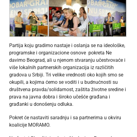
Partija koju gradimo nastaje i oslanja se na ideološke,
programske i organizacione osnove pokreta Ne
davimo Beograd, ali u njenom stvaranju učestvovaće i
više lokalnih partnerskih organizacija iz različitih
gradova u Srbiji. Tri velike vrednosti oko kojih smo se
okupili, a kojima ćemo se voditi i u budnućnosti su
društvena pravda/solidarnost, zaštita životne sredine i
prava na javna dobra i široko učešće građana i
građanki u donošenju odluka.
Pokret će nastaviti saradnju i sa partnerima u okviru
koalicije MORAMO.