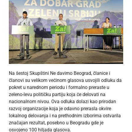
Na šestoj Skupštini Ne davimo Beograd, članice i
članovi su velikom većinom glasova usvojili odluku da
pokret u narednom periodu i formalno preraste u
zeleno-levu političku partiju koja će delovati na
nacionalnom nivou. Ova odluka dolazi kao prirodan
razvoj organizacije koja je odavno prerasla okvire
lokalnog delovanja i na prethodnim izborima ostvarila
značajan rezultat, posebno u Beogradu gde je
osvojeno 100 hiljada glasova.