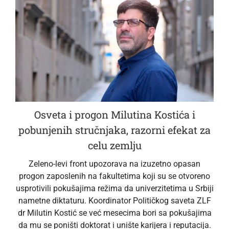
Osveta i progon Milutina Kostića i
pobunjenih stručnjaka, razorni efekat za
celu zemlju
Zeleno-levi front upozorava na izuzetno opasan
progon zaposlenih na fakultetima koji su se otvoreno
usprotivili pokušajima režima da univerzitetima u Srbiji
nametne diktaturu. Koordinator Političkog saveta ZLF
dr Milutin Kostić se već mesecima bori sa pokušajima
da mu se poništi doktorat i unište karijera i reputacija.