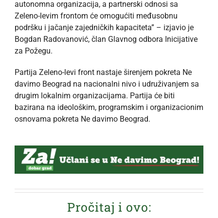
autonomna organizacija, a partnerski odnosi sa
Zeleno-levim frontom će omogućiti međusobnu
podršku i jačanje zajedničkih kapaciteta” – izjavio je
Bogdan Radovanović, član Glavnog odbora Inicijative
za Požegu.
Partija Zeleno-levi front nastaje širenjem pokreta Ne
davimo Beograd na nacionalni nivo i udruživanjem sa
drugim lokalnim organizacijama. Partija će biti
bazirana na ideološkim, programskim i organizacionim
osnovama pokreta Ne davimo Beograd.
Pročitaj i ovo: