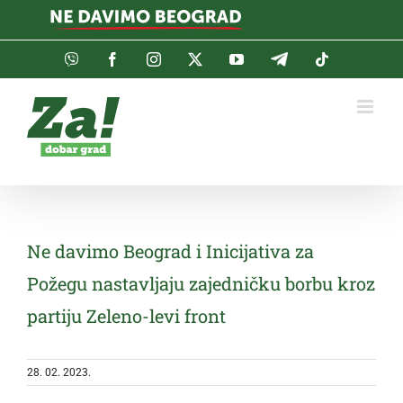
Skip
to
content
Viber
Facebook
Instagram
Twitter
YouTube
Telegram
Tiktok
Ne davimo Beograd i Inicijativa za
Požegu nastavljaju zajedničku borbu kroz
partiju Zeleno-levi front
28. 02. 2023.