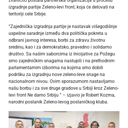
zvanično postala partnerska organizacija u procesu
izgradnje partije Zeleno-levi front, koja će delovati na
teritoriji cele Srbije.
“Zajednička izgradnja partije je nastavak višegodišnje
uspešne saradnje između dva politička pokreta u
odbrani javnog interesa, borbi za zdravu životnu
sredinu, kao i za demokratsko, pravedno i solidarno
društvo. Sa našim saborcima iz Inicijative za Požegu
smo zajedničkim snagama nastupili i na prethodnim
parlamentarnim izborima na kojima smo dobili
podršku za izgradnju nove zeleno-leve snage na
nacionalnom nivou. Ovim sporazumom nastavljamo
našu borbu i za sve druge gradove u Srbiji kroz Zeleno-
levi front Ne damo Srbiju ” – izjavio je Robert Kozma,
narodni poslanik Zeleno-levog poslaničkog kluba.