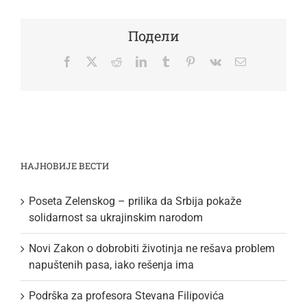
Подели
Facebook
Twitter
Reddit
LinkedIn
Tumblr
Pinterest
Vk
Email
НАЈНОВИЈЕ ВЕСТИ
Poseta Zelenskog – prilika da Srbija pokaže
solidarnost sa ukrajinskim narodom
Novi Zakon o dobrobiti životinja ne rešava problem
napuštenih pasa, iako rešenja ima
Podrška za profesora Stevana Filipovića