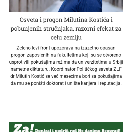
Osveta i progon Milutina Kostića i
pobunjenih stručnjaka, razorni efekat za
celu zemlju
Zeleno-levi front upozorava na izuzetno opasan
progon zaposlenih na fakultetima koji su se otvoreno
usprotivili pokušajima režima da univerzitetima u Srbiji
nametne diktaturu. Koordinator Političkog saveta ZLF
dr Milutin Kostić se već mesecima bori sa pokušajima
da mu se poništi doktorat i unište karijera i reputacija.