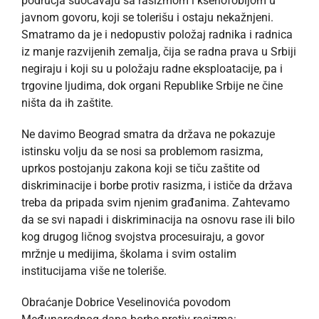
područja suočavaju sa rasizmom i ksenofobijom u
javnom govoru, koji se tolerišu i ostaju nekažnjeni.
Smatramo da je i nedopustiv položaj radnika i radnica
iz manje razvijenih zemalja, čija se radna prava u Srbiji
negiraju i koji su u položaju radne eksploatacije, pa i
trgovine ljudima, dok organi Republike Srbije ne čine
ništa da ih zaštite.
Ne davimo Beograd smatra da država ne pokazuje
istinsku volju da se nosi sa problemom rasizma,
uprkos postojanju zakona koji se tiču zaštite od
diskriminacije i borbe protiv rasizma, i ističe da država
treba da pripada svim njenim građanima. Zahtevamo
da se svi napadi i diskriminacija na osnovu rase ili bilo
kog drugog ličnog svojstva procesuiraju, a govor
mržnje u medijima, školama i svim ostalim
institucijama više ne toleriše.
Obraćanje Dobrice Veselinovića povodom