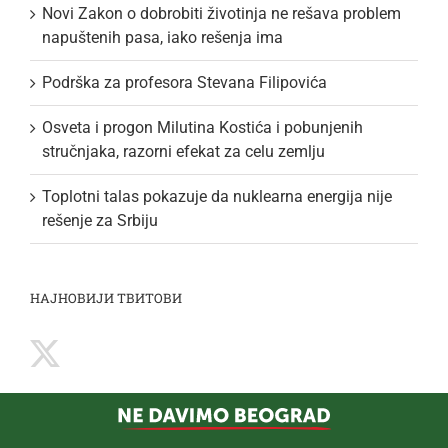
Novi Zakon o dobrobiti životinja ne rešava problem
napuštenih pasa, iako rešenja ima
Podrška za profesora Stevana Filipovića
Osveta i progon Milutina Kostića i pobunjenih
stručnjaka, razorni efekat za celu zemlju
Toplotni talas pokazuje da nuklearna energija nije
rešenje za Srbiju
НАЈНОВИЈИ ТВИТОВИ