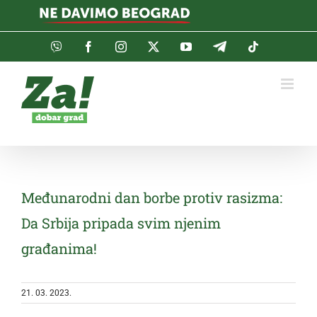
Skip
to
content
Viber
Facebook
Instagram
Twitter
YouTube
Telegram
Tiktok
Međunarodni dan borbe protiv rasizma:
Da Srbija pripada svim njenim
građanima!
21. 03. 2023.