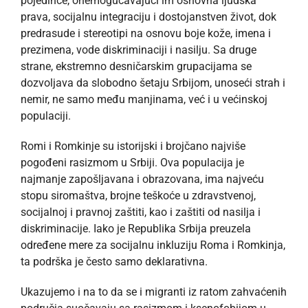
pojedince, onemogućavajući im osnovna ljudska
prava, socijalnu integraciju i dostojanstven život, dok
predrasude i stereotipi na osnovu boje kože, imena i
prezimena, vode diskriminaciji i nasilju. Sa druge
strane, ekstremno desničarskim grupacijama se
dozvoljava da slobodno šetaju Srbijom, unoseći strah i
nemir, ne samo među manjinama, već i u većinskoj
populaciji.
Romi i Romkinje su istorijski i brojčano najviše
pogođeni rasizmom u Srbiji. Ova populacija je
najmanje zapošljavana i obrazovana, ima najveću
stopu siromaštva, brojne teškoće u zdravstvenoj,
socijalnoj i pravnoj zaštiti, kao i zaštiti od nasilja i
diskriminacije. Iako je Republika Srbija preuzela
određene mere za socijalnu inkluziju Roma i Romkinja,
ta podrška je često samo deklarativna.
Ukazujemo i na to da se i migranti iz ratom zahvaćenih