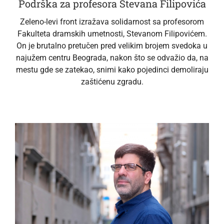
Podrška za profesora Stevana Filipovića
Zeleno-levi front izražava solidarnost sa profesorom
Fakulteta dramskih umetnosti, Stevanom Filipovićem.
On je brutalno pretučen pred velikim brojem svedoka u
najužem centru Beograda, nakon što se odvažio da, na
mestu gde se zatekao, snimi kako pojedinci demoliraju
zaštićenu zgradu.