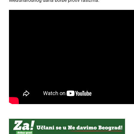
Međunarodnog dana borbe protiv rasizma: