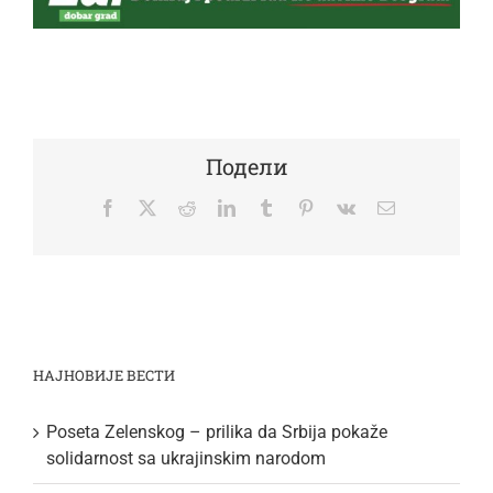
Подели
Facebook
Twitter
Reddit
LinkedIn
Tumblr
Pinterest
Vk
Email
НАЈНОВИЈЕ ВЕСТИ
Poseta Zelenskog – prilika da Srbija pokaže
solidarnost sa ukrajinskim narodom