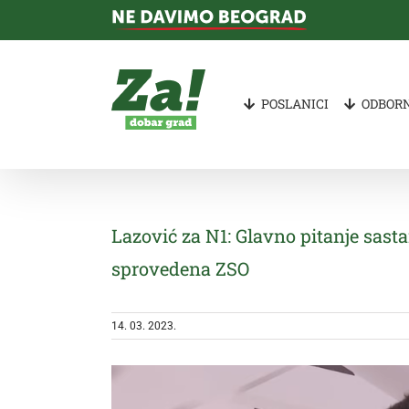
Skip
to
content
POSLANICI
ODBORN
Lazović za N1: Glavno pitanje sasta
sprovedena ZSO
14. 03. 2023.