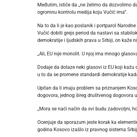
Međutim, ističe da „ne želimo da dozvolimo da
ogromnu kontrolu medija koju Vučić ima“.
Na to da li je kao poslanik i portparol Narod
Vučić dobiti grejs period da nastavi sa stabilo
demokratije i ljudskih prava u Srbiji, on kaže n
„Ali, EU nije monolit. U njoj ima mnogo glasov
Dodaje da dolaze neki glasovi iz EU koji kažu da 
u to da se promene standardi demokratije kada
Upitan da li imaju problem sa priznanjem Kos
dogovora, jednog šireg društvenog dogovora u
„Mora se naći način da svi budu zadovoljni, h
Ocenjuje da sporazum jeste korak ka elementima
godina Kosovo izašlo iz pravnog sistema Srbij