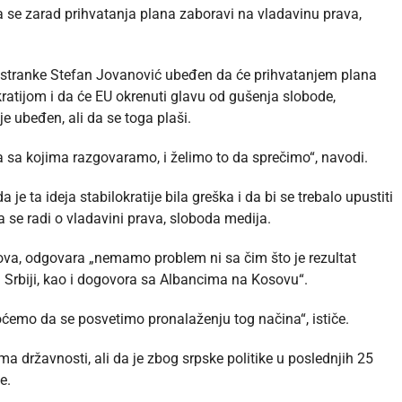
 se zarad prihvatanja plana zaboravi na vladavinu prava,
ne stranke Stefan Jovanović ubeđen da će prihvatanjem plana
kratijom i da će EU okrenuti glavu od gušenja slobode,
ije ubeđen, ali da se toga plaši.
a sa kojima razgovaramo, i želimo to da sprečimo“, navodi.
je ta ideja stabilokratije bila greška i da bi se trebalo upustiti
 se radi o vladavini prava, sloboda medija.
ova, odgovara „nemamo problem ni sa čim što je rezultat
 Srbiji, kao i dogovora sa Albancima na Kosovu“.
oćemo da se posvetimo pronalaženju tog načina“, ističe.
 državnosti, ali da je zbog srpske politike u poslednjih 25
e.