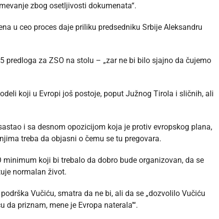
azumevanje zbog osetljivosti dokumenata“.
ena u ceo proces daje priliku predsedniku Srbije Aleksandru
5 predloga za ZSO na stolu – „zar ne bi bilo sjajno da čujemo
deli koji u Evropi još postoje, poput Južnog Tirola i sličnih, ali
e sastao i sa desnom opozicijom koja je protiv evropskog plana,
i njima treba da objasni o čemu se tu pregovara.
SO minimum koji bi trebalo da dobro bude organizovan, da se
tuje normalan život.
 podrška Vučiću, smatra da ne bi, ali da se „dozvolilo Vučiću
ću da priznam, mene je Evropa naterala’“.