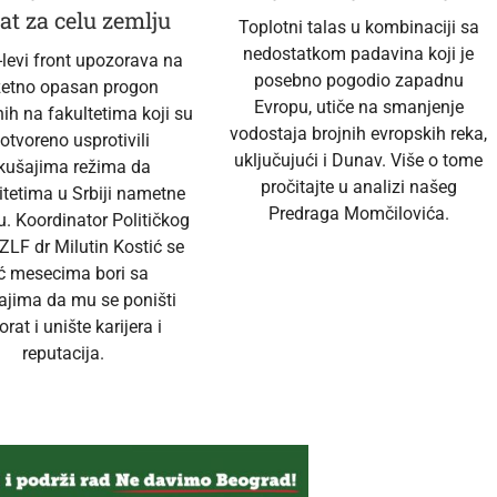
at za celu zemlju
Toplotni talas u kombinaciji sa
nedostatkom padavina koji je
-levi front upozorava na
posebno pogodio zapadnu
zetno opasan progon
Evropu, utiče na smanjenje
ih na fakultetima koji su
vodostaja brojnih evropskih reka,
 otvoreno usprotivili
uključujući i Dunav. Više o tome
kušajima režima da
pročitajte u analizi našeg
itetima u Srbiji nametne
Predraga Momčilovića.
u. Koordinator Političkog
ZLF dr Milutin Kostić se
ć mesecima bori sa
ajima da mu se poništi
orat i unište karijera i
reputacija.