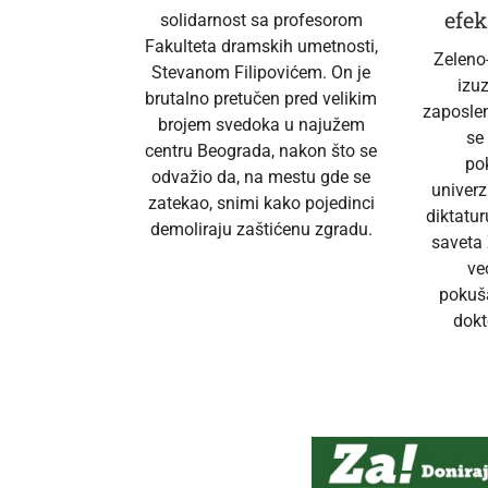
efek
solidarnost sa profesorom
Fakulteta dramskih umetnosti,
Zeleno
Stevanom Filipovićem. On je
izu
brutalno pretučen pred velikim
zaposlen
brojem svedoka u najužem
se
centru Beograda, nakon što se
po
odvažio da, na mestu gde se
univerz
zatekao, snimi kako pojedinci
diktatur
demoliraju zaštićenu zgradu.
saveta 
ve
pokuš
dokt