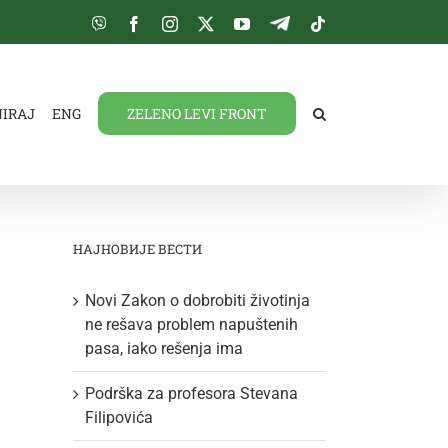
Viber
Facebook
Instagram
Twitter
YouTube
Telegram
Tiktok
NIRAJ
ENG
ZELENO LEVI FRONT
НАЈНОВИЈЕ ВЕСТИ
Novi Zakon o dobrobiti životinja
ne rešava problem napuštenih
pasa, iako rešenja ima
Podrška za profesora Stevana
Filipovića