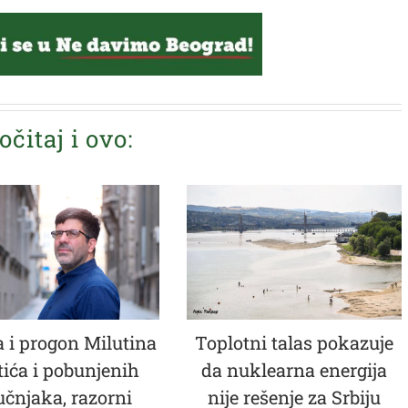
očitaj i ovo:
 i progon Milutina
Toplotni talas pokazuje
tića i pobunjenih
da nuklearna energija
učnjaka, razorni
nije rešenje za Srbiju