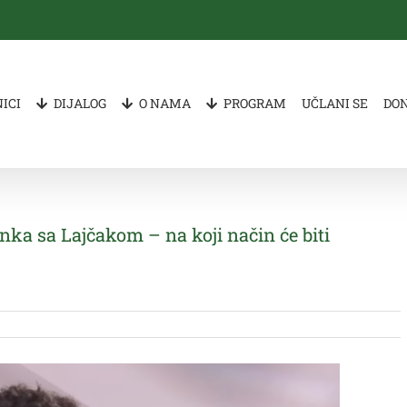
ICI
DIJALOG
O NAMA
PROGRAM
UČLANI SE
DO
nka sa Lajčakom – na koji način će biti