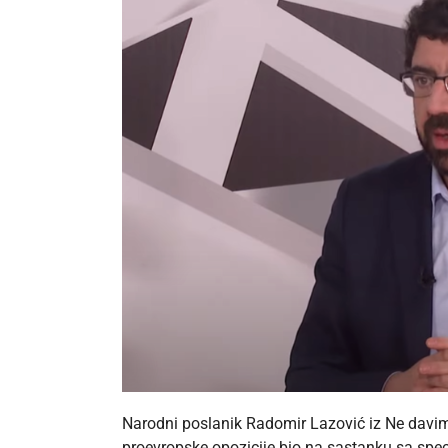
Narodni poslanik Radomir Lazović iz Ne davim
proevropske opozicije bio na sastanku sa spec