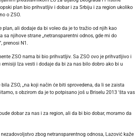
ki plan bio prihvatljiv i dobar i za Srbiju i za region ukoliko
eno o ZSO.
 plan, ali dodaje da bi voleo da je to tražio od njih kao
ika sa njihove strane „netransparentni odnos, gde mi do
, prenosi N1.
nte ZSO nama bi bio prihvatljiv. Sa ZSO ovo je prihvatljivo i
misiji Iza vesti i dodaje da bi za nas bilo dobro ako bi u
ila ZSO, „na koji način će biti sprovedena, da li se zaista
tamo, s obzirom da je to potpisano još u Briselu 2013 ‘šta vas
de dobar za nas i za region, ali da bi bio dobar, moramo da
o nezadovoljstvo zbog netransparentnog odnosa, Lazović kaže