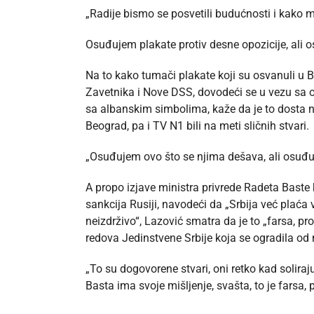
„Radije bismo se posvetili budućnosti i kako 
Osuđujem plakate protiv desne opozicije, ali o
Na to kako tumači plakate koji su osvanuli u B
Zavetnika i Nove DSS, dovodeći se u vezu sa 
sa albanskim simbolima, kaže da je to dosta n
Beograd, pa i TV N1 bili na meti sličnih stvari.
„Osuđujem ovo što se njima dešava, ali osuđuje
A propo izjave ministra privrede Radeta Baste k
sankcija Rusiji, navodeći da „Srbija već plaća
neizdrživo“, Lazović smatra da je to „farsa, pro
redova Jedinstvene Srbije koja se ogradila od 
„To su dogovorene stvari, oni retko kad soliraju
Basta ima svoje mišljenje, svašta, to je farsa, 