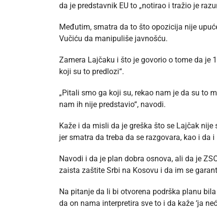
da je predstavnik EU to „notirao i tražio je r
Međutim, smatra da to što opozicija nije upuć
Vučiću da manipuliše javnošću.
Zamera Lajčaku i što je govorio o tome da je 1
koji su to predlozi“.
„Pitali smo ga koji su, rekao nam je da su to mo
nam ih nije predstavio“, navodi.
Kaže i da misli da je greška što se Lajčak nij
jer smatra da treba da se razgovara, kao i da 
Navodi i da je plan dobra osnova, ali da je Z
zaista zaštite Srbi na Kosovu i da im se garan
Na pitanje da li bi otvorena podrška planu bila
da on nama interpretira sve to i da kaže ‘ja ne