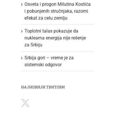
Osveta i progon Milutina Kostića
i pobunjenih stručnjaka, razorni
efekat za celu zemlju
Toplotni talas pokazuje da
nuklearna energija nije rešenje
za Srbiju
Srbija gori – vreme je za
sistemski odgovor
НАЈНОВИЈИ ТВИТОВИ