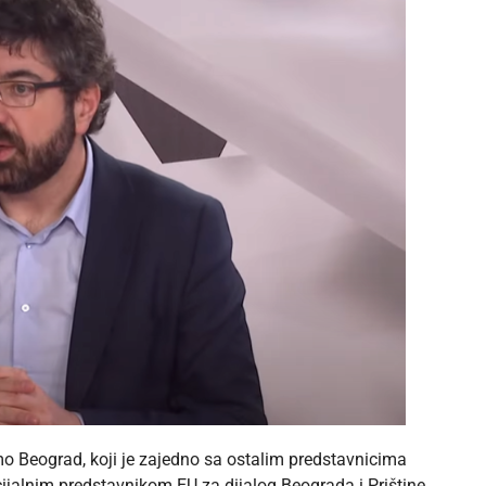
o Beograd, koji je zajedno sa ostalim predstavnicima
ijalnim predstavnikom EU za dijalog Beograda i Prištine