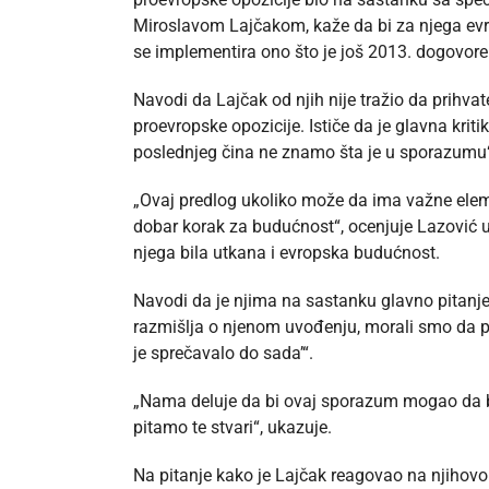
Miroslavom Lajčakom, kaže da bi za njega evrops
se implementira ono što je još 2013. dogovor
Navodi da Lajčak od njih nije tražio da prihvate
proevropske opozicije. Ističe da je glavna krit
poslednjeg čina ne znamo šta je u sporazumu“
„Ovaj predlog ukoliko može da ima važne eleme
dobar korak za budućnost“, ocenjuje Lazović u e
njega bila utkana i evropska budućnost.
Navodi da je njima na sastanku glavno pitanje b
razmišlja o njenom uvođenju, morali smo da pi
je sprečavalo do sada’“.
„Nama deluje da bi ovaj sporazum mogao da bu
pitamo te stvari“, ukazuje.
Na pitanje kako je Lajčak reagovao na njihov