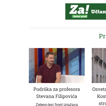
Pr
Podrška za profesora
Osveta
Stevana Filipovića
Kos
str
Zeleno-levi front izražava