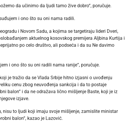
možemo da učinimo da ljudi tamo žive dobro“, poručuje.
suđujem i ono što su oni nama radili.
eogradu i Novom Sadu, a kojima se targetiraju lideri Dveri,
oslobađanjem aktuelnog kosovskog premijera Aljbina Kurtija i
eprijatno po celo društvo, ali podseća i da su Ne davimo
m i ono što su oni radili nama ranije“, poručuje.
oji je tražio da se Vlada Srbije hitno izjasni o uvođenju
 veliku cenu zbog neuvođenja sankcija i da to postaje
bni balon“ i da ne odražava lično mišljenje Baste, koji je iz
njegove izjave.
, nisu to ljudi koji imaju svoje mišljenje, zamislite ministar
probni balon“, kazao je Lazović.