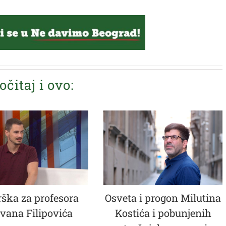
očitaj i ovo:
ška za profesora
Osveta i progon Milutina
vana Filipovića
Kostića i pobunjenih