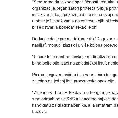
“Smatramo da je zbog specifičnosti trenutka 
organizacije, organizatori protesta ‘Srbija prot
istraživanja koja pokazuju da bi se na ovaj na
u obzir još istraživanja na osnovu kojih bi treb
bi se ostvarila pobeda”, rekao je on.
Dodao je da je prema dokumentu “Dogovor za po
nasilja”, moguć izlazak i u više kolona proevrop
“U narednim danima očekujemo finalizaciju do
bi najbolje bilo izaći na zajedničkoj listi”, nagl
Prema njegovim rečima i na vanrednim beograd
zajedno na jednoj listi proevropske opozicije.
“Zeleno-levi front – Ne davimo Beograd je naj
smo odmah posle SNS-a i daćemo najveći dop
kandidatu za gradonačelnika, a ja smatram da b
Lazović.