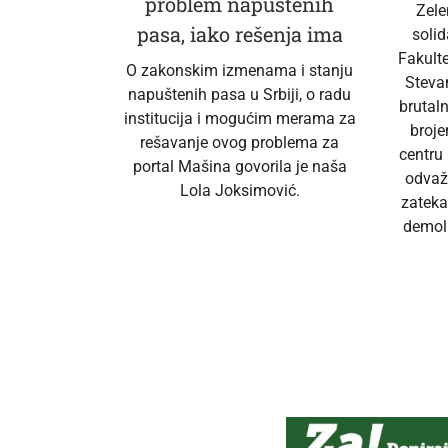
problem napuštenih
Zele
pasa, iako rešenja ima
soli
Fakult
O zakonskim izmenama i stanju
Steva
napuštenih pasa u Srbiji, o radu
brutal
institucija i mogućim merama za
broj
rešavanje ovog problema za
centru
portal Mašina govorila je naša
odvaž
Lola Joksimović.
zateka
demoli