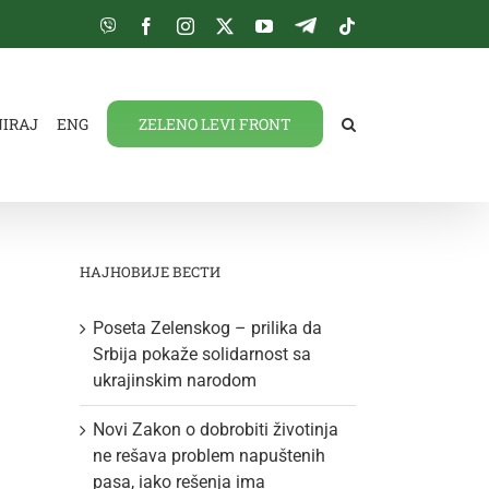
Viber
Facebook
Instagram
Twitter
YouTube
Telegram
Tiktok
NIRAJ
ENG
ZELENO LEVI FRONT
НАЈНОВИЈЕ ВЕСТИ
Poseta Zelenskog – prilika da
Srbija pokaže solidarnost sa
ukrajinskim narodom
Novi Zakon o dobrobiti životinja
ne rešava problem napuštenih
pasa, iako rešenja ima