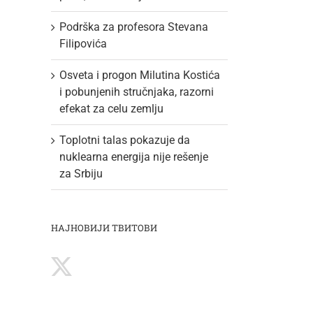
Podrška za profesora Stevana
Filipovića
Osveta i progon Milutina Kostića
i pobunjenih stručnjaka, razorni
efekat za celu zemlju
Toplotni talas pokazuje da
nuklearna energija nije rešenje
za Srbiju
НАЈНОВИЈИ ТВИТОВИ