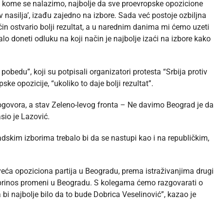
u kome se nalazimo, najbolje da sve proevropske opozicione
iv nasilja’, izađu zajedno na izbore. Sada već postoje ozbiljna
čin ostvario bolji rezultat, a u narednim danima mi ćemo uzeti
alo doneti odluku na koji način je najbolje izaći na izbore kako
bedu”, koji su potpisali organizatori protesta “Srbija protiv
ske opozicije, “ukoliko to daje bolji rezultat”.
govora, a stav Zeleno-levog fronta – Ne davimo Beograd je da
asio je Lazović.
skim izborima trebalo bi da se nastupi kao i na republičkim,
veća opoziciona partija u Beogradu, prema istraživanjima drugi
rinos promeni u Beogradu. S kolegama ćemo razgovarati o
i najbolje bilo da to bude Dobrica Veselinović”, kazao je