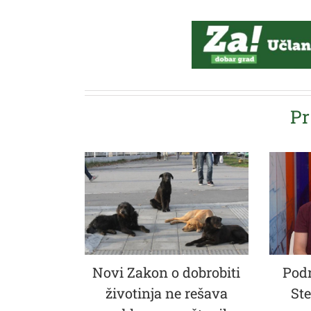
Pr
Novi Zakon o dobrobiti
Podr
životinja ne rešava
Ste