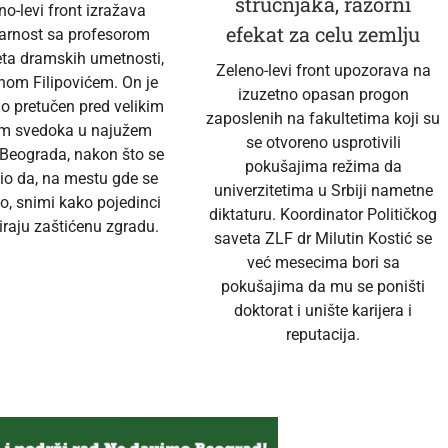
stručnjaka, razorni
no-levi front izražava
efekat za celu zemlju
darnost sa profesorom
eta dramskih umetnosti,
Zeleno-levi front upozorava na
nom Filipovićem. On je
izuzetno opasan progon
no pretučen pred velikim
zaposlenih na fakultetima koji su
em svedoka u najužem
se otvoreno usprotivili
 Beograda, nakon što se
pokušajima režima da
io da, na mestu gde se
univerzitetima u Srbiji nametne
o, snimi kako pojedinci
diktaturu. Koordinator Političkog
raju zaštićenu zgradu.
saveta ZLF dr Milutin Kostić se
već mesecima bori sa
pokušajima da mu se poništi
doktorat i unište karijera i
reputacija.