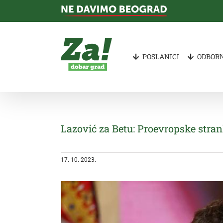
Skip
to
content
POSLANICI
ODBORN
Lazović za Betu: Proevropske strank
17. 10. 2023.