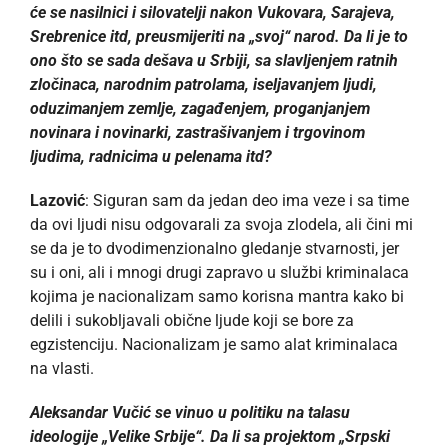
će se nasilnici i silovatelji nakon Vukovara, Sarajeva,
Srebrenice itd, preusmijeriti na „svoj“ narod. Da li je to
ono što se sada dešava u Srbiji, sa slavljenjem ratnih
zločinaca, narodnim patrolama, iseljavanjem ljudi,
oduzimanjem zemlje, zagađenjem, proganjanjem
novinara i novinarki, zastrašivanjem i trgovinom
ljudima, radnicima u pelenama itd?
Lazović
: Siguran sam da jedan deo ima veze i sa time
da ovi ljudi nisu odgovarali za svoja zlodela, ali čini mi
se da je to dvodimenzionalno gledanje stvarnosti, jer
su i oni, ali i mnogi drugi zapravo u službi kriminalaca
kojima je nacionalizam samo korisna mantra kako bi
delili i sukobljavali obične ljude koji se bore za
egzistenciju. Nacionalizam je samo alat kriminalaca
na vlasti.
Aleksandar Vučić se vinuo u politiku na talasu
ideologije „Velike Srbije“. Da li sa projektom „Srpski