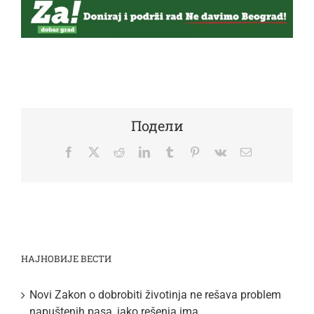
Подели
Facebook
Twitter
Reddit
LinkedIn
Tumblr
Pinterest
Vk
Email
НАЈНОВИЈЕ ВЕСТИ
Novi Zakon o dobrobiti životinja ne rešava problem
napuštenih pasa, iako rešenja ima