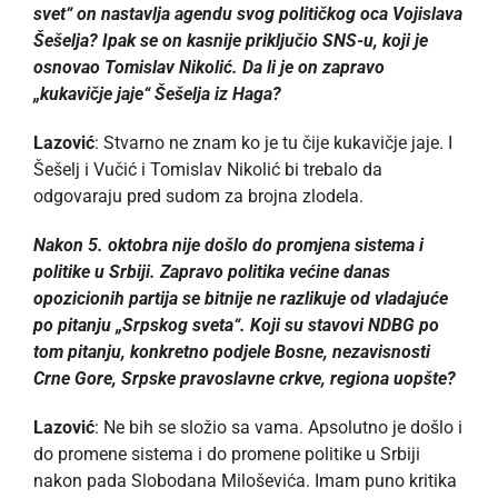
svet“ on nastavlja agendu svog političkog oca Vojislava
Šešelja? Ipak se on kasnije priključio SNS-u, koji je
osnovao Tomislav Nikolić. Da li je on zapravo
„kukavičje jaje“ Šešelja iz Haga?
Lazović
: Stvarno ne znam ko je tu čije kukavičje jaje. I
Šešelj i Vučić i Tomislav Nikolić bi trebalo da
odgovaraju pred sudom za brojna zlodela.
Nakon 5. oktobra nije došlo do promjena sistema i
politike u Srbiji. Zapravo politika većine danas
opozicionih partija se bitnije ne razlikuje od vladajuće
po pitanju „Srpskog sveta“. Koji su stavovi NDBG po
tom pitanju, konkretno podjele Bosne, nezavisnosti
Crne Gore, Srpske pravoslavne crkve, regiona uopšte?
Lazović
: Ne bih se složio sa vama. Apsolutno je došlo i
do promene sistema i do promene politike u Srbiji
nakon pada Slobodana Miloševića. Imam puno kritika