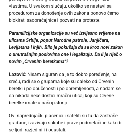
vlastima. U svakom slučaju, ukoliko se nastavi sa
procedurom za donošenje ovih zakona ponovo ćemo
blokirati saobraćajnice i pozvati na proteste.
Paramilicijske organizacije su već izvijesno vrijeme na
ulicama Srbije, poput Narodne patrole, Janjičara,
Levijatana i injih. Bilo je pokušaja da se kroz novi zakon
o unutrašnjim poslovima one i legalizuju. Da li je riječ o
novim „Crvenim beretkama“?
Lazović
: Nisam siguran da je to dobro poređenje, na
sreću, radi se o grupama koje su daleko od Crvenih
beretki i po obučenosti i po opremljenosti, a nadam se
da nikada neće dostići mračni uticaj koji su Crvene
beretke imale u našoj istoriji.
Ovi naprednjački plaćenici i sateliti su tu da zastraše
građane, izazivaju sukobe i prave podmetačine kako bi
se ljudi razjedinili i odustali.