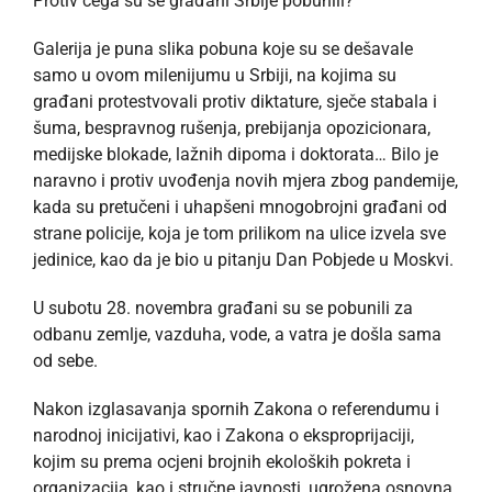
Protiv čega su se građani Srbije pobunili?
Galerija je puna slika pobuna koje su se dešavale
samo u ovom milenijumu u Srbiji, na kojima su
građani protestvovali protiv diktature, sječe stabala i
šuma, bespravnog rušenja, prebijanja opozicionara,
medijske blokade, lažnih dipoma i doktorata… Bilo je
naravno i protiv uvođenja novih mjera zbog pandemije,
kada su pretučeni i uhapšeni mnogobrojni građani od
strane policije, koja je tom prilikom na ulice izvela sve
jedinice, kao da je bio u pitanju Dan Pobjede u Moskvi.
U subotu 28. novembra građani su se pobunili za
odbanu zemlje, vazduha, vode, a vatra je došla sama
od sebe.
Nakon izglasavanja spornih Zakona o referendumu i
narodnoj inicijativi, kao i Zakona o eksproprijaciji,
kojim su prema ocjeni brojnih ekoloških pokreta i
organizacija, kao i stručne javnosti, ugrožena osnovna