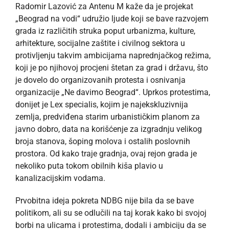
Radomir Lazović za Antenu M kaže da je projekat
„Beograd na vodi“ udružio ljude koji se bave razvojem
grada iz različitih struka poput urbanizma, kulture,
arhitekture, socijalne zaštite i civilnog sektora u
protivljenju takvim ambicijama naprednjačkog režima,
koji je po njihovoj procjeni štetan za grad i državu, što
je dovelo do organizovanih protesta i osnivanja
organizacije „Ne davimo Beograd“. Uprkos protestima,
donijet je Lex specialis, kojim je najekskluzivnija
zemlja, predviđena starim urbanističkim planom za
javno dobro, data na korišćenje za izgradnju velikog
broja stanova, šoping molova i ostalih poslovnih
prostora. Od kako traje gradnja, ovaj rejon grada je
nekoliko puta tokom obilnih kiša plavio u
kanalizacijskim vodama.
Prvobitna ideja pokreta NDBG nije bila da se bave
politikom, ali su se odlučili na taj korak kako bi svojoj
borbi na ulicama i protestima, dodali i ambiciju da se