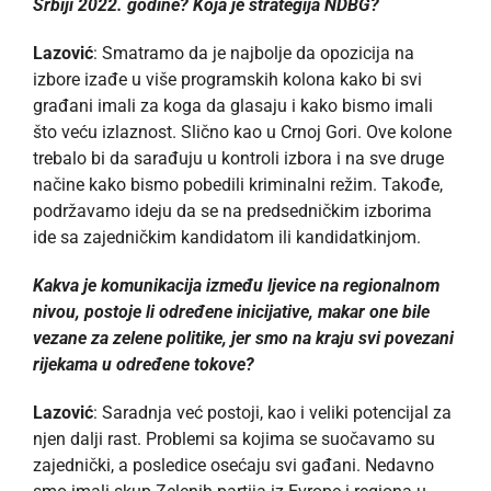
Srbiji 2022. godine? Koja je strategija NDBG?
Lazović
: Smatramo da je najbolje da opozicija na
izbore izađe u više programskih kolona kako bi svi
građani imali za koga da glasaju i kako bismo imali
što veću izlaznost. Slično kao u Crnoj Gori. Ove kolone
trebalo bi da sarađuju u kontroli izbora i na sve druge
načine kako bismo pobedili kriminalni režim. Takođe,
podržavamo ideju da se na predsedničkim izborima
ide sa zajedničkim kandidatom ili kandidatkinjom.
Kakva je komunikacija između ljevice na regionalnom
nivou, postoje li određene inicijative, makar one bile
vezane za zelene politike, jer smo na kraju svi povezani
rijekama u određene tokove?
Lazović
: Saradnja već postoji, kao i veliki potencijal za
njen dalji rast. Problemi sa kojima se suočavamo su
zajednički, a posledice osećaju svi gađani. Nedavno