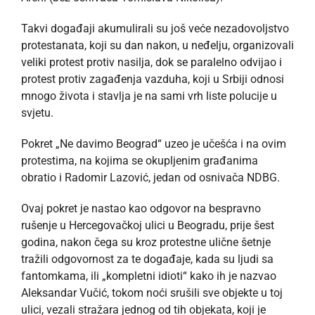
Takvi događaji akumulirali su još veće nezadovoljstvo
protestanata, koji su dan nakon, u neđelju, organizovali
veliki protest protiv nasilja, dok se paralelno odvijao i
protest protiv zagađenja vazduha, koji u Srbiji odnosi
mnogo života i stavlja je na sami vrh liste polucije u
svjetu.
Pokret „Ne davimo Beograd“ uzeo je učešća i na ovim
protestima, na kojima se okupljenim građanima
obratio i Radomir Lazović, jedan od osnivača NDBG.
Ovaj pokret je nastao kao odgovor na bespravno
rušenje u Hercegovačkoj ulici u Beogradu, prije šest
godina, nakon čega su kroz protestne ulične šetnje
tražili odgovornost za te događaje, kada su ljudi sa
fantomkama, ili „kompletni idioti“ kako ih je nazvao
Aleksandar Vučić, tokom noći srušili sve objekte u toj
ulici, vezali stražara jednog od tih objekata, koji je