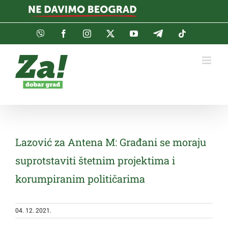
Skip
to
content
Viber
Facebook
Instagram
Twitter
YouTube
Telegram
Tiktok
Lazović za Antena M: Građani se moraju
suprotstaviti štetnim projektima i
korumpiranim političarima
04. 12. 2021.