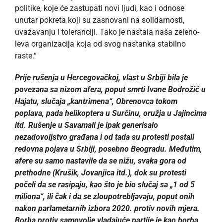
politike, koje će zastupati novi ljudi, kao i odnose
unutar pokreta koji su zasnovani na solidarnosti,
uvažavanju i toleranciji. Tako je nastala naša zeleno-
leva organizacija koja od svog nastanka stabilno
raste.“
Prije rušenja u Hercegovačkoj, vlast u Srbiji bila je
povezana sa nizom afera, poput smrti Ivane Bodrožić u
Hajatu, slučaja „kantrimena“, Obrenovca tokom
poplava, pada helikoptera u Surčinu, oružja u Jajincima
itd. Rušenje u Savamali je ipak generisalo
nezadovoljstvo građana i od tada su protesti postali
redovna pojava u Srbiji, posebno Beogradu. Međutim,
afere su samo nastavile da se nižu, svaka gora od
prethodne (Krušik, Jovanjica itd.), dok su protesti
počeli da se rasipaju, kao što je bio slučaj sa „1 od 5
miliona“, ili čak i da se zloupotrebljavaju, poput onih
nakon parlametarnih izbora 2020. protiv novih mjera.
Borba protiv samovolje vladajuće partije je kao borba