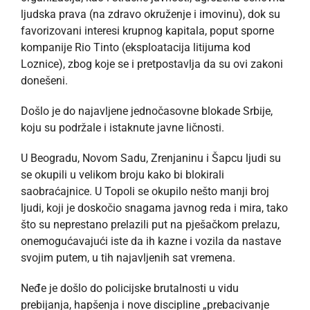
ljudska prava (na zdravo okruženje i imovinu), dok su
favorizovani interesi krupnog kapitala, poput sporne
kompanije Rio Tinto (eksploatacija litijuma kod
Loznice), zbog koje se i pretpostavlja da su ovi zakoni
donešeni.
Došlo je do najavljene jednočasovne blokade Srbije,
koju su podržale i istaknute javne ličnosti.
U Beogradu, Novom Sadu, Zrenjaninu i Šapcu ljudi su
se okupili u velikom broju kako bi blokirali
saobraćajnice. U Topoli se okupilo nešto manji broj
ljudi, koji je doskočio snagama javnog reda i mira, tako
što su neprestano prelazili put na pješačkom prelazu,
onemogućavajući iste da ih kazne i vozila da nastave
svojim putem, u tih najavljenih sat vremena.
Neđe je došlo do policijske brutalnosti u vidu
prebijanja, hapšenja i nove discipline „prebacivanje