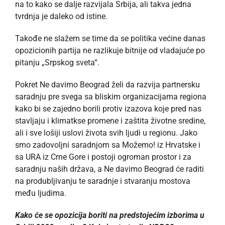
na to kako se dalje razvijala Srbija, ali takva jedna
tvrdnja je daleko od istine.
Takođe ne slažem se time da se politika većine danas
opozicionih partija ne razlikuje bitnije od vladajuće po
pitanju „Srpskog sveta“.
Pokret Ne davimo Beograd želi da razvija partnersku
saradnju pre svega sa bliskim organizacijama regiona
kako bi se zajedno borili protiv izazova koje pred nas
stavljaju i klimatkse promene i zaštita životne sredine,
ali i sve lošiji uslovi života svih ljudi u regionu. Jako
smo zadovoljni saradnjom sa Možemo! iz Hrvatske i
sa URA iz Crne Gore i postoji ogroman prostor i za
saradnju naših država, a Ne davimo Beograd će raditi
na produbljivanju te saradnje i stvaranju mostova
među ljudima.
Kako će se opozicija boriti na predstojećim izborima u