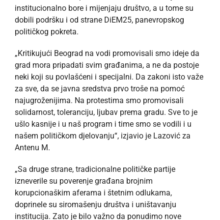
institucionalno bore i mijenjaju društvo, a u tome su
dobili podršku i od strane DiEM25, panevropskog
političkog pokreta.
„Kritikujući Beograd na vodi promovisali smo ideje da
grad mora pripadati svim građanima, a ne da postoje
neki koji su povlašćeni i specijalni. Da zakoni isto važe
za sve, da se javna sredstva prvo troše na pomoć
najugroženijima. Na protestima smo promovisali
solidarnost, toleranciju, ljubav prema gradu. Sve to je
ušlo kasnije i u naš program i time smo se vodili i u
našem političkom djelovanju“, izjavio je Lazović za
Antenu M.
„Sa druge strane, tradicionalne političke partije
izneverile su poverenje građana brojnim
korupcionaškim aferama i štetnim odlukama,
doprinele su siromašenju društva i uništavanju
institucija. Zato je bilo važno da ponudimo nove