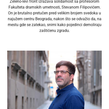
Zeleno-levi front izražava solidarnost sa profesorom
Fakulteta dramskih umetnosti, Stevanom Filipovićem.
On je brutalno pretučen pred velikim brojem svedoka u
najužem centru Beograda, nakon što se odvažio da, na
mestu gde se zatekao, snimi kako pojedinci demoliraju
zaštićenu zgradu.