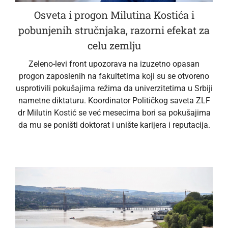
Osveta i progon Milutina Kostića i
pobunjenih stručnjaka, razorni efekat za
celu zemlju
Zeleno-levi front upozorava na izuzetno opasan
progon zaposlenih na fakultetima koji su se otvoreno
usprotivili pokušajima režima da univerzitetima u Srbiji
nametne diktaturu. Koordinator Političkog saveta ZLF
dr Milutin Kostić se već mesecima bori sa pokušajima
da mu se poništi doktorat i unište karijera i reputacija.