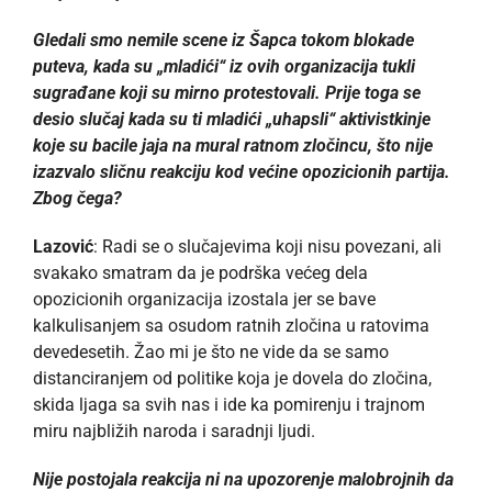
Gledali smo nemile scene iz Šapca tokom blokade
puteva, kada su „mladići“ iz ovih organizacija tukli
sugrađane koji su mirno protestovali. Prije toga se
desio slučaj kada su ti mladići „uhapsli“ aktivistkinje
koje su bacile jaja na mural ratnom zločincu, što nije
izazvalo sličnu reakciju kod većine opozicionih partija.
Zbog čega?
Lazović
: Radi se o slučajevima koji nisu povezani, ali
svakako smatram da je podrška većeg dela
opozicionih organizacija izostala jer se bave
kalkulisanjem sa osudom ratnih zločina u ratovima
devedesetih. Žao mi je što ne vide da se samo
distanciranjem od politike koja je dovela do zločina,
skida ljaga sa svih nas i ide ka pomirenju i trajnom
miru najbližih naroda i saradnji ljudi.
Nije postojala reakcija ni na upozorenje malobrojnih da