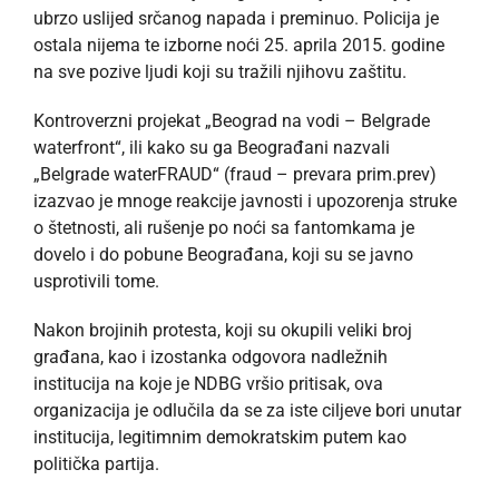
ubrzo uslijed srčanog napada i preminuo. Policija je
ostala nijema te izborne noći 25. aprila 2015. godine
na sve pozive ljudi koji su tražili njihovu zaštitu.
Kontroverzni projekat „Beograd na vodi – Belgrade
waterfront“, ili kako su ga Beograđani nazvali
„Belgrade waterFRAUD“ (fraud – prevara prim.prev)
izazvao je mnoge reakcije javnosti i upozorenja struke
o štetnosti, ali rušenje po noći sa fantomkama je
dovelo i do pobune Beograđana, koji su se javno
usprotivili tome.
Nakon brojinih protesta, koji su okupili veliki broj
građana, kao i izostanka odgovora nadležnih
institucija na koje je NDBG vršio pritisak, ova
organizacija je odlučila da se za iste ciljeve bori unutar
institucija, legitimnim demokratskim putem kao
politička partija.