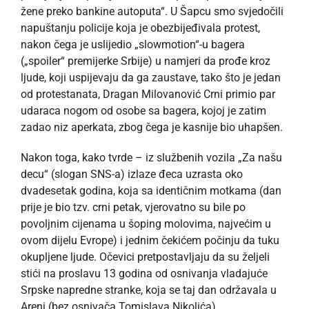
žene preko bankine autoputa“. U Šapcu smo svjedočili
napuštanju policije koja je obezbijeđivala protest,
nakon čega je uslijedio „slowmotion“-u bagera
(„spoiler“ premijerke Srbije) u namjeri da prođe kroz
ljude, koji uspijevaju da ga zaustave, tako što je jedan
od protestanata, Dragan Milovanović Crni primio par
udaraca nogom od osobe sa bagera, kojoj je zatim
zadao niz aperkata, zbog čega je kasnije bio uhapšen.
Nakon toga, kako tvrde – iz službenih vozila „Za našu
decu“ (slogan SNS-a) izlaze đeca uzrasta oko
dvadesetak godina, koja sa identičnim motkama (dan
prije je bio tzv. crni petak, vjerovatno su bile po
povoljnim cijenama u šoping molovima, najvećim u
ovom dijelu Evrope) i jednim čekićem počinju da tuku
okupljene ljude. Očevici pretpostavljaju da su željeli
stići na proslavu 13 godina od osnivanja vladajuće
Srpske napredne stranke, koja se taj dan održavala u
Areni (bez osnivača Tomislava Nikolića).