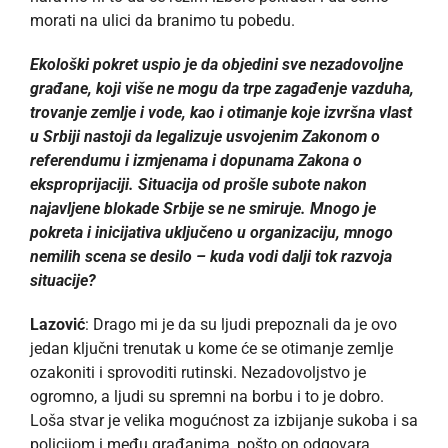
morati na ulici da branimo tu pobedu.
Ekološki pokret uspio je da objedini sve nezadovoljne
građane, koji više ne mogu da trpe zagađenje vazduha,
trovanje zemlje i vode, kao i otimanje koje izvršna vlast
u Srbiji nastoji da legalizuje usvojenim Zakonom o
referendumu i izmjenama i dopunama Zakona o
eksproprijaciji. Situacija od prošle subote nakon
najavljene blokade Srbije se ne smiruje. Mnogo je
pokreta i inicijativa uključeno u organizaciju, mnogo
nemilih scena se desilo – kuda vodi dalji tok razvoja
situacije?
Lazović
: Drago mi je da su ljudi prepoznali da je ovo
jedan ključni trenutak u kome će se otimanje zemlje
ozakoniti i sprovoditi rutinski. Nezadovoljstvo je
ogromno, a ljudi su spremni na borbu i to je dobro.
Loša stvar je velika mogućnost za izbijanje sukoba i sa
policijom i među građanima, pošto on odgovara