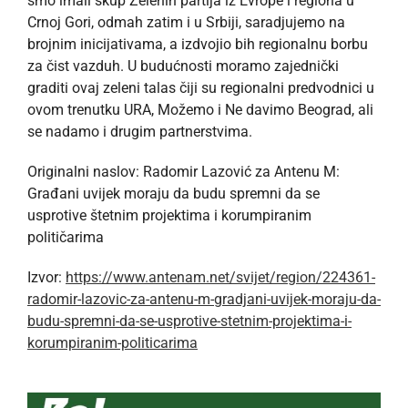
smo imali skup Zelenih partija iz Evrope i regiona u
Crnoj Gori, odmah zatim i u Srbiji, saradjujemo na
brojnim inicijativama, a izdvojio bih regionalnu borbu
za čist vazduh. U budućnosti moramo zajednički
graditi ovaj zeleni talas čiji su regionalni predvodnici u
ovom trenutku URA, Možemo i Ne davimo Beograd, ali
se nadamo i drugim partnerstvima.
Originalni naslov: Radomir Lazović za Antenu M:
Građani uvijek moraju da budu spremni da se
usprotive štetnim projektima i korumpiranim
političarima
Izvor:
https://www.antenam.net/svijet/region/224361-
radomir-lazovic-za-antenu-m-gradjani-uvijek-moraju-da-
budu-spremni-da-se-usprotive-stetnim-projektima-i-
korumpiranim-politicarima