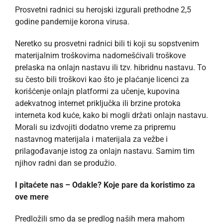
Prosvetni radnici su herojski izgurali prethodne 2,5
godine pandemije korona virusa.
Neretko su prosvetni radnici bili ti koji su sopstvenim
materijalnim troškovima nadomešćivali troškove
prelaska na onlajn nastavu ili tzv. hibridnu nastavu. To
su često bili troškovi kao što je plaćanje licenci za
korišćenje onlajn platformi za učenje, kupovina
adekvatnog internet priključka ili brzine protoka
interneta kod kuće, kako bi mogli držati onlajn nastavu.
Morali su izdvojiti dodatno vreme za pripremu
nastavnog materijala i materijala za vežbe i
prilagođavanje istog za onlajn nastavu. Samim tim
njihov radni dan se produžio.
I pitaćete nas – Odakle? Koje pare da koristimo za
ove mere
Predložili smo da se predlog naših mera mahom