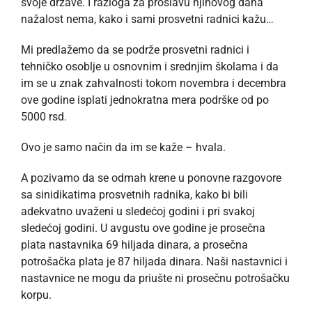
svoje države. I razloga za proslavu njihovog dana
nažalost nema, kako i sami prosvetni radnici kažu…
Mi predlažemo da se podrže prosvetni radnici i
tehničko osoblje u osnovnim i srednjim školama i da
im se u znak zahvalnosti tokom novembra i decembra
ove godine isplati jednokratna mera podrške od po
5000 rsd.
Ovo je samo način da im se kaže – hvala.
A pozivamo da se odmah krene u ponovne razgovore
sa sinidikatima prosvetnih radnika, kako bi bili
adekvatno uvaženi u sledećoj godini i pri svakoj
sledećoj godini. U avgustu ove godine je prosečna
plata nastavnika 69 hiljada dinara, a prosečna
potrošačka plata je 87 hiljada dinara. Naši nastavnici i
nastavnice ne mogu da priušte ni prosečnu potrošačku
korpu.