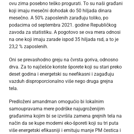
ovu zima posebno teško progurati. To su naši građani
koji imaju mesečni dohodak do 50 hiljada dinara
mesečno. A 50% zaposlenih zarađuju toliko, po
podacima od septembra 2021. godine Republičkog
zavoda za statistiku. A pogotovo se ova mera odnosi
na one koji imaju zarade ispod 35 hiljada rsd, a to je
23,2 % zaposlenih.
Oni se prevashodno greju na čvrsta goriva, odnosno
drva. Za to najčešće koriste šporete koji su stari preko
deset godina i energetski su neefikasni i zagađuju
vazduh disproporcionalno više nego druga grejna
tela.
Predloženi amandman omogućio bi lokalnim
samoupravama mere podrške najugroženijim
građanima kojim bi se izvršila zamena grejnih tela na
način da se kupe moderni eko-šporeti koji su tri puta
više energetski efikasniji i emituju manje PM čestica i