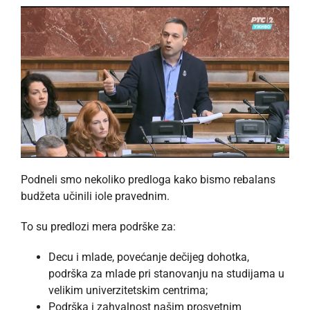
Podneli smo nekoliko predloga kako bismo rebalans
budžeta učinili iole pravednim.
To su predlozi mera podrške za:
Decu i mlade, povećanje dečijeg dohotka,
podrška za mlade pri stanovanju na studijama u
velikim univerzitetskim centrima;
Podrška i zahvalnost našim prosvetnim