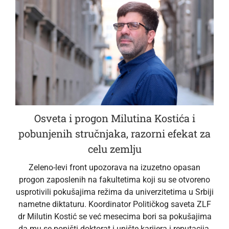
Osveta i progon Milutina Kostića i
pobunjenih stručnjaka, razorni efekat za
celu zemlju
Zeleno-levi front upozorava na izuzetno opasan
progon zaposlenih na fakultetima koji su se otvoreno
usprotivili pokušajima režima da univerzitetima u Srbiji
nametne diktaturu. Koordinator Političkog saveta ZLF
dr Milutin Kostić se već mesecima bori sa pokušajima
da mu se poništi doktorat i unište karijera i reputacija.