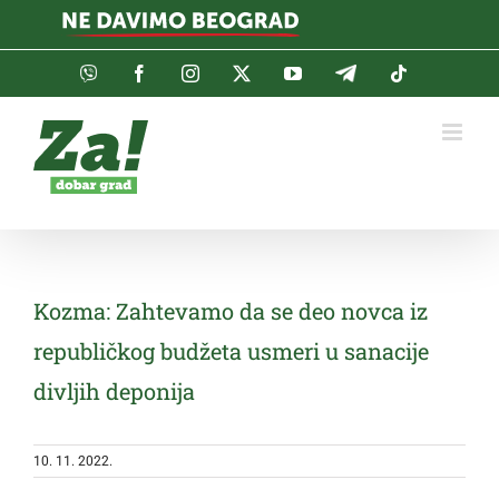
Skip
to
content
Viber
Facebook
Instagram
Twitter
YouTube
Telegram
Tiktok
Kozma: Zahtevamo da se deo novca iz
republičkog budžeta usmeri u sanacije
divljih deponija
10. 11. 2022.