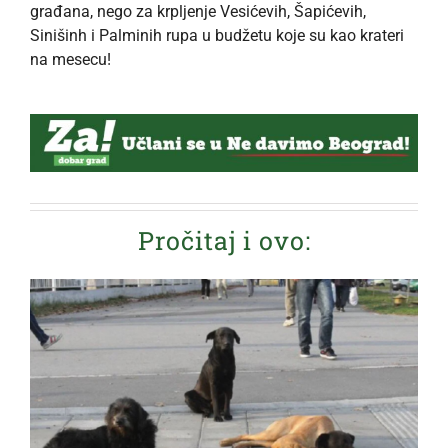
građana, nego za krpljenje Vesićevih, Šapićevih,
Sinišinh i Palminih rupa u budžetu koje su kao krateri
na mesecu!
Pročitaj i ovo: