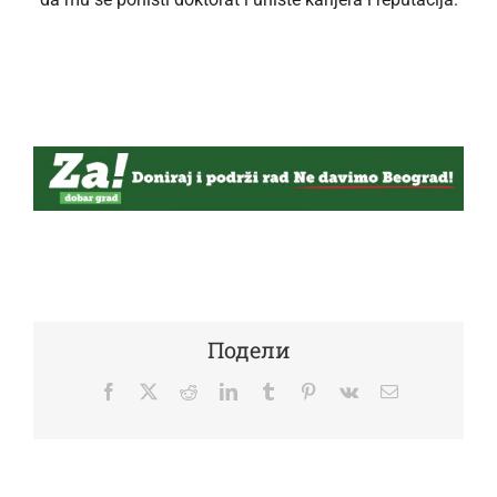
Подели
Facebook
Twitter
Reddit
LinkedIn
Tumblr
Pinterest
Vk
Email