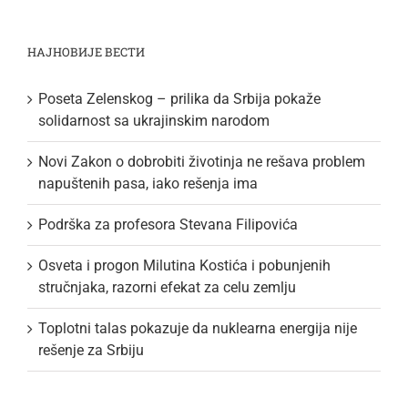
НАЈНОВИЈЕ ВЕСТИ
Poseta Zelenskog – prilika da Srbija pokaže
solidarnost sa ukrajinskim narodom
Novi Zakon o dobrobiti životinja ne rešava problem
napuštenih pasa, iako rešenja ima
Podrška za profesora Stevana Filipovića
Osveta i progon Milutina Kostića i pobunjenih
stručnjaka, razorni efekat za celu zemlju
Toplotni talas pokazuje da nuklearna energija nije
rešenje za Srbiju