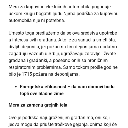
Mera za kupovinu električnih automobila pogoduje
uskom krugu bogatih ljudi. Njima podrška za kupovinu
automobila nije ni potrebna.
Umesto toga predlažemo da se ova sredstva upotrebe
u interesu svih građana. A to je za sanaciju smetlišta,
divljih deponija, jer požari na tim deponijama dodatno
zagađuju vazduh u Srbiji, ugrožavaju zdravlje i živote
građana i građanki, a posebno onih sa hroničnim
respiratornim problemima. Samo tokom prošle godine
bilo je 1715 požara na deponijama.
Energetska efikasnost – da nam domovi budu
topli ove hladne zime
Mera za zamenu grejnih tela
Ovo je podrška najugroženijim građanima, oni koji
jedva mogu da priušte troškove gejanja, onima koji će