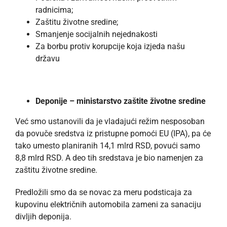
radnicima;
Zaštitu životne sredine;
Smanjenje socijalnih nejednakosti
Za borbu protiv korupcije koja izjeda našu
državu
Deponije – ministarstvo zaštite životne sredine
Već smo ustanovili da je vladajući režim nesposoban
da povuče sredstva iz pristupne pomoći EU (IPA), pa će
tako umesto planiranih 14,1 mlrd RSD, povući samo
8,8 mlrd RSD. A deo tih sredstava je bio namenjen za
zaštitu životne sredine.
Predložili smo da se novac za meru podsticaja za
kupovinu električnih automobila zameni za sanaciju
divljih deponija.