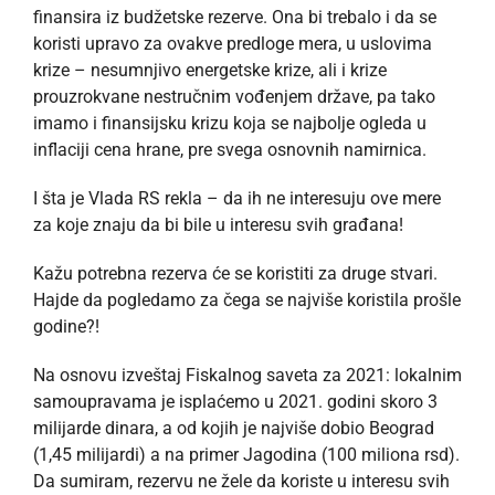
finansira iz budžetske rezerve. Ona bi trebalo i da se
koristi upravo za ovakve predloge mera, u uslovima
krize – nesumnjivo energetske krize, ali i krize
prouzrokvane nestručnim vođenjem države, pa tako
imamo i finansijsku krizu koja se najbolje ogleda u
inflaciji cena hrane, pre svega osnovnih namirnica.
I šta je Vlada RS rekla – da ih ne interesuju ove mere
za koje znaju da bi bile u interesu svih građana!
Kažu potrebna rezerva će se koristiti za druge stvari.
Hajde da pogledamo za čega se najviše koristila prošle
godine?!
Na osnovu izveštaj Fiskalnog saveta za 2021: lokalnim
samoupravama je isplaćemo u 2021. godini skoro 3
milijarde dinara, a od kojih je najviše dobio Beograd
(1,45 milijardi) a na primer Jagodina (100 miliona rsd).
Da sumiram, rezervu ne žele da koriste u interesu svih