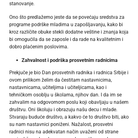
stanovanje.
Ono što predlažemo jeste da se povećaju sredstva za
programe podrške mladima u zapošljavanju, kako bi
kroz različite obuke stekli dodatne veštine i znanja koja
bi omogućila da se zaposle i da rade na kvalitetnim i
dobro plaćenim poslovima.
Zahvalnost i podrška prosvetnim radnicima
Prekjuče je bio Dan prosvetnih radnika i radnica Srbije i
ovom prilikom želim da čestitam nastavnicima,
nastavnicama, učiteljima i učiteljicama, kao i
tehničkom osoblju u školama, njihov dan. I da im se
zahvalim na odgovornom poslu koji obavljaju u našem
društvu. Oni školuju i obrazuju našu decu i mlade.
Stvaraju buduće društvo, a kakvo će to društvo biti, ako
su nam nastavnici poniženi. Nažalost, prosvetni
radnici nisu na adekvatan način uvaženi od strane