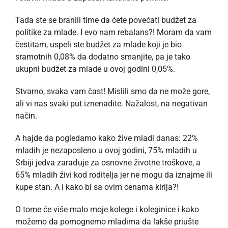
Tada ste se branili time da ćete povećati budžet za
politike za mlade. I evo nam rebalans?! Moram da vam
čestitam, uspeli ste budžet za mlade koji je bio
sramotnih 0,08% da dodatno smanjite, pa je tako
ukupni budžet za mlade u ovoj godini 0,05%.
Stvarno, svaka vam čast! Mislili smo da ne može gore,
ali vi nas svaki put iznenadite. Nažalost, na negativan
način.
A hajde da pogledamo kako žive mladi danas: 22%
mladih je nezaposleno u ovoj godini, 75% mladih u
Srbiji jedva zarađuje za osnovne životne troškove, a
65% mladih živi kod roditelja jer ne mogu da iznajme ili
kupe stan. A i kako bi sa ovim cenama kirija?!
O tome će više malo moje kolege i koleginice i kako
možemo da pomognemo mladima da lakše priušte