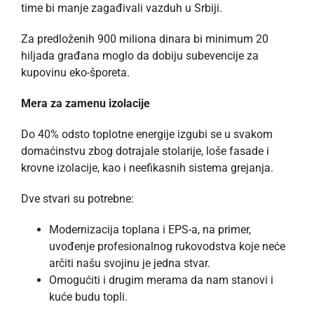
time bi manje zagađivali vazduh u Srbiji.
Za predloženih 900 miliona dinara bi minimum 20
hiljada građana moglo da dobiju subevencije za
kupovinu eko-šporeta.
Mera za zamenu izolacije
Do 40% odsto toplotne energije izgubi se u svakom
domaćinstvu zbog dotrajale stolarije, loše fasade i
krovne izolacije, kao i neefikasnih sistema grejanja.
Dve stvari su potrebne:
Modernizacija toplana i EPS-a, na primer,
uvođenje profesionalnog rukovodstva koje neće
arčiti našu svojinu je jedna stvar.
Omogućiti i drugim merama da nam stanovi i
kuće budu topli.