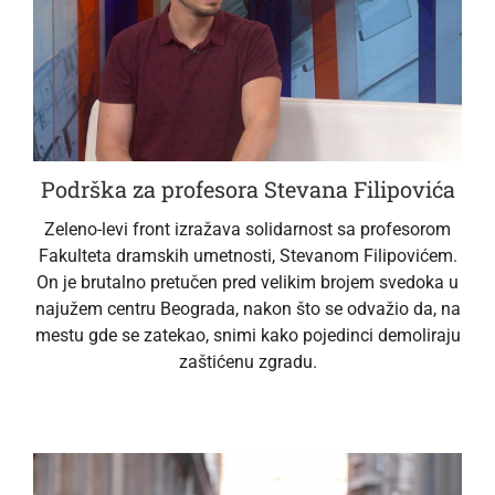
Podrška za profesora Stevana Filipovića
Zeleno-levi front izražava solidarnost sa profesorom
Fakulteta dramskih umetnosti, Stevanom Filipovićem.
On je brutalno pretučen pred velikim brojem svedoka u
najužem centru Beograda, nakon što se odvažio da, na
mestu gde se zatekao, snimi kako pojedinci demoliraju
zaštićenu zgradu.