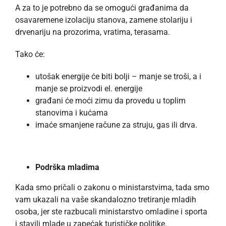
A za to je potrebno da se omogući građanima da
osavaremene izolaciju stanova, zamene stolariju i
drvenariju na prozorima, vratima, terasama.
Tako će:
utošak energije će biti bolji – manje se troši, a i
manje se proizvodi el. energije
građani će moći zimu da provedu u toplim
stanovima i kućama
imaće smanjene račune za struju, gas ili drva.
Podrška mladima
Kada smo pričali o zakonu o ministarstvima, tada smo
vam ukazali na vaše skandalozno tretiranje mladih
osoba, jer ste razbucali ministarstvo omladine i sporta
i stavili mlade u zapećak turističke politike.