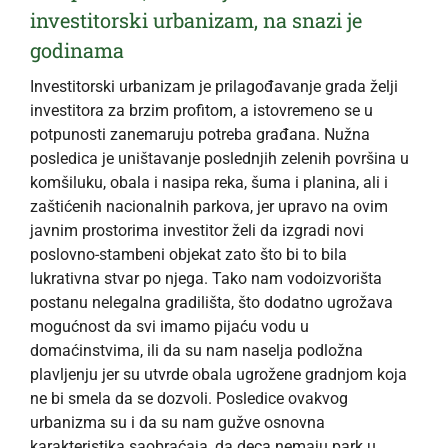
investitorski urbanizam, na snazi je
godinama
Investitorski urbanizam je prilagođavanje grada želji
investitora za brzim profitom, a istovremeno se u
potpunosti zanemaruju potreba građana. Nužna
posledica je uništavanje poslednjih zelenih površina u
komšiluku, obala i nasipa reka, šuma i planina, ali i
zaštićenih nacionalnih parkova, jer upravo na ovim
javnim prostorima investitor želi da izgradi novi
poslovno-stambeni objekat zato što bi to bila
lukrativna stvar po njega. Tako nam vodoizvorišta
postanu nelegalna gradilišta, što dodatno ugrožava
mogućnost da svi imamo pijaću vodu u
domaćinstvima, ili da su nam naselja podložna
plavljenju jer su utvrde obala ugrožene gradnjom koja
ne bi smela da se dozvoli. Posledice ovakvog
urbanizma su i da su nam gužve osnovna
karakteristika saobraćaja, da deca nemaju park u