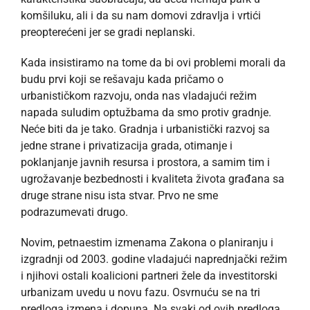
komšiluku, ali i da su nam domovi zdravlja i vrtići
preopterećeni jer se gradi neplanski.
Kada insistiramo na tome da bi ovi problemi morali da
budu prvi koji se rešavaju kada pričamo o
urbanističkom razvoju, onda nas vladajući režim
napada suludim optužbama da smo protiv gradnje.
Neće biti da je tako. Gradnja i urbanistički razvoj sa
jedne strane i privatizacija grada, otimanje i
poklanjanje javnih resursa i prostora, a samim tim i
ugrožavanje bezbednosti i kvaliteta života građana sa
druge strane nisu ista stvar. Prvo ne sme
podrazumevati drugo.
Novim, petnaestim izmenama Zakona o planiranju i
izgradnji od 2003. godine vladajući naprednjački režim
i njihovi ostali koalicioni partneri žele da investitorski
urbanizam uvedu u novu fazu. Osvrnuću se na tri
predloga izmena i dopuna. Na svaki od ovih predloga,