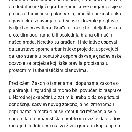
da dodatno isključi građane, inicijative i organizacije iz
proces urbanističkog planiranja, time što bi za stranku
u postupku izdavanja građevinske dozvole proglasio
isključivo investitora. Građani i različite inicijative su u
proteklim godinama bili poslednja brana otimačini
našeg grada. Neretko su građani i inicijative uspevali
da zaustave sporne urbanističke projekte, uspevajući
da kao strana u postupku ospore davanje građevinske
dozvole za projekte koji krše pravila propisana u
prostornim i urbanističkim planovima.
Predloženi Zakon o izmenama i dopunama zakona o
planiranju i izgradnji bi morao biti povučen iz rasprave
u Narodnoj skupštini, a zatim bi trebalo da se pristupi
donošenju sasvim novog zakona, a ne izmenama i
dopunama, a moralo bi se krenuti od rešavanja svih
nagomilanih urbanističkih problema i vizije da gradovi
moraju biti dobra mesta za život građana koji u njima