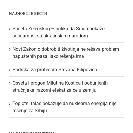
НАЈНОВИЈЕ ВЕСТИ
Poseta Zelenskog – prilika da Srbija pokaže
solidarnost sa ukrajinskim narodom
Novi Zakon o dobrobiti životinja ne rešava problem
napuštenih pasa, iako rešenja ima
Podrška za profesora Stevana Filipovića
Osveta i progon Milutina Kostića i pobunjenih
stručnjaka, razorni efekat za celu zemlju
Toplotni talas pokazuje da nuklearna energija nije
rešenje za Srbiju