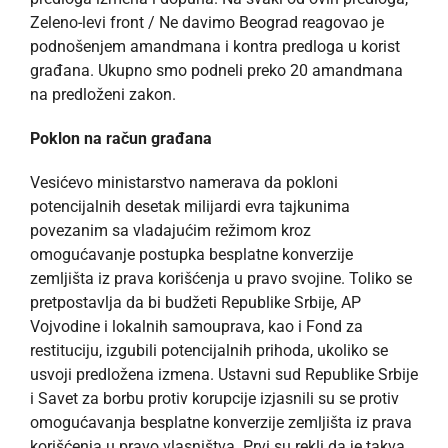
Zeleno-levi front / Ne davimo Beograd reagovao je
podnošenjem amandmana i kontra predloga u korist
građana. Ukupno smo podneli preko 20 amandmana
na predloženi zakon.
Poklon na račun građana
Vesićevo ministarstvo namerava da pokloni
potencijalnih desetak milijardi evra tajkunima
povezanim sa vladajućim režimom kroz
omogućavanje postupka besplatne konverzije
zemljišta iz prava korišćenja u pravo svojine. Toliko se
pretpostavlja da bi budžeti Republike Srbije, AP
Vojvodine i lokalnih samouprava, kao i Fond za
restituciju, izgubili potencijalnih prihoda, ukoliko se
usvoji predložena izmena. Ustavni sud Republike Srbije
i Savet za borbu protiv korupcije izjasnili su se protiv
omogućavanja besplatne konverzije zemljišta iz prava
korišćenja u pravo vlasništva. Prvi su rekli da je takva