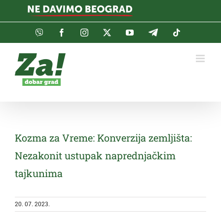
Skip
to
content
Viber
Facebook
Instagram
Twitter
YouTube
Telegram
Tiktok
Kozma za Vreme: Konverzija zemljišta:
Nezakonit ustupak naprednjačkim
tajkunima
20. 07. 2023.