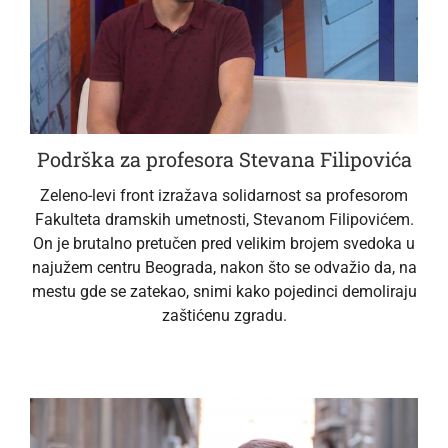
Podrška za profesora Stevana Filipovića
Zeleno-levi front izražava solidarnost sa profesorom
Fakulteta dramskih umetnosti, Stevanom Filipovićem.
On je brutalno pretučen pred velikim brojem svedoka u
najužem centru Beograda, nakon što se odvažio da, na
mestu gde se zatekao, snimi kako pojedinci demoliraju
zaštićenu zgradu.