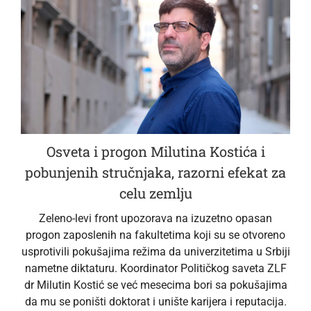
Osveta i progon Milutina Kostića i
pobunjenih stručnjaka, razorni efekat za
celu zemlju
Zeleno-levi front upozorava na izuzetno opasan
progon zaposlenih na fakultetima koji su se otvoreno
usprotivili pokušajima režima da univerzitetima u Srbiji
nametne diktaturu. Koordinator Političkog saveta ZLF
dr Milutin Kostić se već mesecima bori sa pokušajima
da mu se poništi doktorat i unište karijera i reputacija.