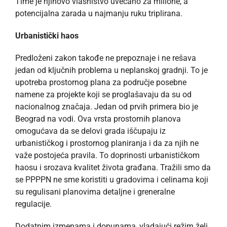
Time je njihovo vlasništvo uvećano za milione, a
potencijalna zarada u najmanju ruku triplirana.
Urbanistički haos
Predloženi zakon takođe ne prepoznaje i ne rešava
jedan od ključnih problema u neplanskoj gradnji. To je
upotreba prostornog plana za područje posebne
namene za projekte koji se proglašavaju da su od
nacionalnog značaja. Jedan od prvih primera bio je
Beograd na vodi. Ova vrsta prostornih planova
omogućava da se delovi grada iščupaju iz
urbanističkog i prostornog planiranja i da za njih ne
važe postojeća pravila. To doprinosti urbanističkom
haosu i srozava kvalitet života građana. Tražili smo da
se PPPPN ne sme koristiti u gradovima i celinama koji
su regulisani planovima detaljne i greneralne
regulacije.
Dodatnim izmenama i dopunama, vladajući režim želi