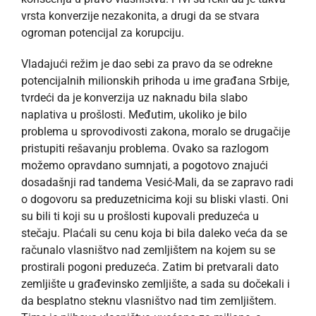
vrsta konverzije nezakonita, a drugi da se stvara
ogroman potencijal za korupciju.
Vladajući režim je dao sebi za pravo da se odrekne
potencijalnih milionskih prihoda u ime građana Srbije,
tvrdeći da je konverzija uz naknadu bila slabo
naplativa u prošlosti. Međutim, ukoliko je bilo
problema u sprovodivosti zakona, moralo se drugačije
pristupiti rešavanju problema. Ovako sa razlogom
možemo opravdano sumnjati, a pogotovo znajući
dosadašnji rad tandema Vesić-Mali, da se zapravo radi
o dogovoru sa preduzetnicima koji su bliski vlasti. Oni
su bili ti koji su u prošlosti kupovali preduzeća u
stečaju. Plaćali su cenu koja bi bila daleko veća da se
računalo vlasništvo nad zemljištem na kojem su se
prostirali pogoni preduzeća. Zatim bi pretvarali dato
zemljište u građevinsko zemljište, a sada su dočekali i
da besplatno steknu vlasništvo nad tim zemljištem.