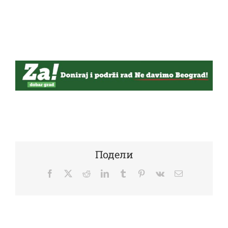
Подели
Facebook
Twitter
Reddit
LinkedIn
Tumblr
Pinterest
Vk
Email