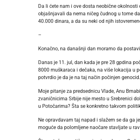
Da li ćete nam i ove dosta neobične okolnosti 
objašnjavali da nema ničeg čudnog u tome da 
40.000 dinara, a da su neki od njih istovremeno
–
Konačno, na današnji dan moramo da postavim
Danas je 11. jul, dan kada je pre 28 gpdina poč
8000 muškaraca i dečaka, na više lokacija u 
potvrdio je da je na taj način počinjen genocid
Moje pitanje za predsednicu Vlade, Anu Brnabić 
zvaničnicima Srbije nije mesto u Srebrenici 
u Potočarima? Šta se konkretno takvom polit
Ne opravdavam taj napad i slažem se da ga je t
moguće da polomljene naočare stavljate u rav