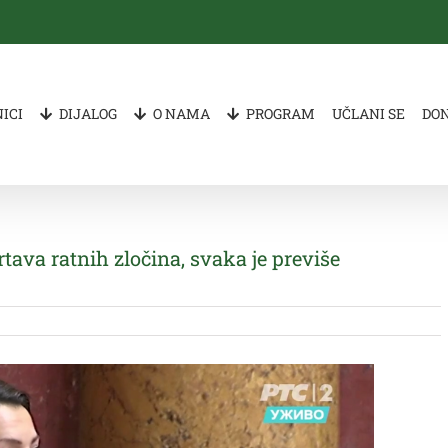
ICI
DIJALOG
O NAMA
PROGRAM
UČLANI SE
DO
tava ratnih zločina, svaka je previše