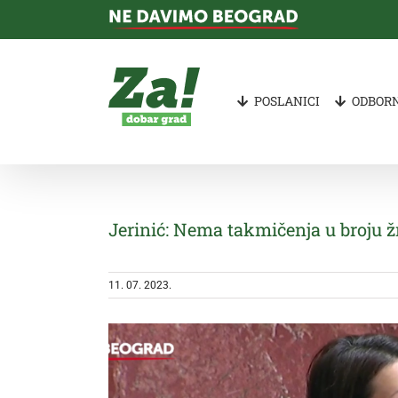
Skip
to
content
POSLANICI
ODBORN
Jerinić: Nema takmičenja u broju žr
11. 07. 2023.