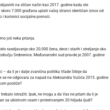
objasniti na sličan način kao 2017. godine kada ste
skoro 7.000 građana uplati vašoj stranci identičan iznos od
 i korisnici socijalne pomoći.
o još neka pitanja.
elo raseljavanje oko 20.000 žena, dece i starih i streljanje oko
području Srebrenice. Međunarodni sud pravde je 2007. godine
.
– da li je i dalje zvanična politika Vlade Srbije da
dok se ne odgovara za napad na Aleksandra Vučića 2015. godine
ikom postiže?
rebalo istražiti. Ipak, ne mogu a da Vas ne pitam da li je
an sa ubistvom osam i proterivanjem 20 hiljada ljudi?