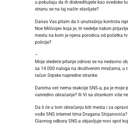
u pokušaju da ih diskreditujete kao svedoke tu
stranu se na taj način stavljate?
Danas Vas pitam da li unutrašnja kontrola ispi
Noe Milivojev koja je, tri nedelje nakon prij
mestu na kom je njena porodica od početka tvr
policije?
–
Moje sledeće pitanje odnosi se na nedavno obj
sa 14.000 naloga na društvenim mrežama, u ra
račun Srpske napredne stranke.
Danima već nema reakcije SNS-a, pa je moje p
vanredno obraćanje? Ili Vi sa strankom više 
Da li će u tom obraćanju biti mesta i za opra
vođe SNS internet tima Dragana Stojanovića? Il
Glavnog odbora SNS-a objavljuje novi spot ko