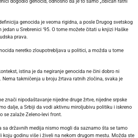
enici dogodio genocid, odnosno da je to samo „običan ratni
a definicija genocida je veoma rigidna, a posle Drugog svetskog
 jedan u Srebrenici ‘95. O tome možete čitati u knjizi Haške
judska prava.
enocida neretko zloupotrebljava u politici, a možda u tome
kontekst, istina je da negiranje genocida ne čini dobro ni
. Nema takmičenja u broju žrtava ratnih zločina, svaka je
ne znači nipodaštavanje nijedne druge žrtve, nijedne srpske
dalje, a Srbiji da vodi aktivnu miroljubivu politiku i iskreno
to se zalaže Zeleno-levi front.
 a sa državnih medija nismo mogli da saznamo šta se tamo
li koju godinu više i živeli na nekom drugom mestu. Možda ste