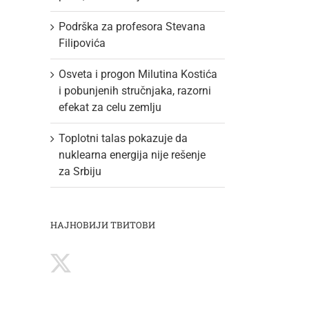
Podrška za profesora Stevana
Filipovića
Osveta i progon Milutina Kostića
i pobunjenih stručnjaka, razorni
efekat za celu zemlju
Toplotni talas pokazuje da
nuklearna energija nije rešenje
za Srbiju
НАЈНОВИЈИ ТВИТОВИ