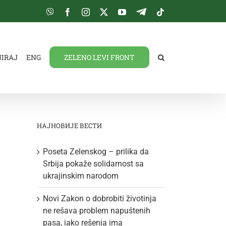
Viber
Facebook
Instagram
Twitter
YouTube
Telegram
Tiktok
NIRAJ
ENG
ZELENO LEVI FRONT
НАЈНОВИЈЕ ВЕСТИ
Poseta Zelenskog – prilika da
Srbija pokaže solidarnost sa
ukrajinskim narodom
Novi Zakon o dobrobiti životinja
ne rešava problem napuštenih
pasa, iako rešenja ima