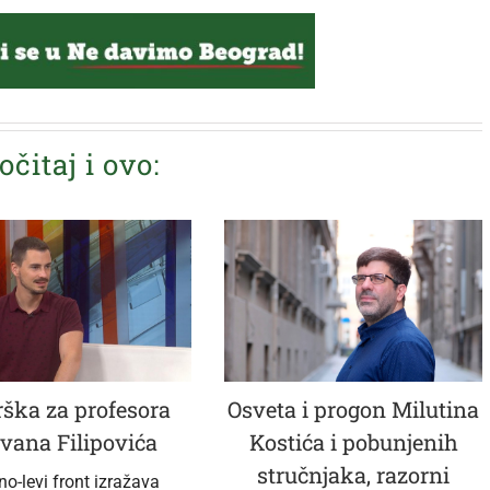
očitaj i ovo:
ška za profesora
Osveta i progon Milutina
vana Filipovića
Kostića i pobunjenih
stručnjaka, razorni
no-levi front izražava