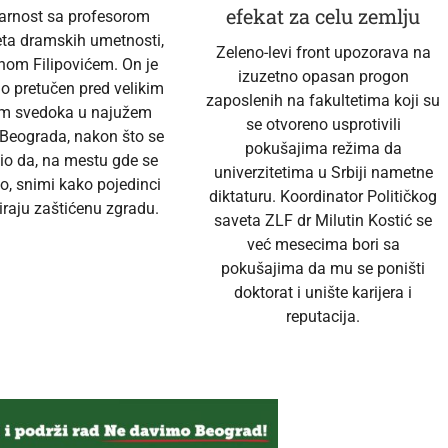
efekat za celu zemlju
darnost sa profesorom
eta dramskih umetnosti,
Zeleno-levi front upozorava na
nom Filipovićem. On je
izuzetno opasan progon
no pretučen pred velikim
zaposlenih na fakultetima koji su
em svedoka u najužem
se otvoreno usprotivili
 Beograda, nakon što se
pokušajima režima da
io da, na mestu gde se
univerzitetima u Srbiji nametne
o, snimi kako pojedinci
diktaturu. Koordinator Političkog
raju zaštićenu zgradu.
saveta ZLF dr Milutin Kostić se
već mesecima bori sa
pokušajima da mu se poništi
doktorat i unište karijera i
reputacija.