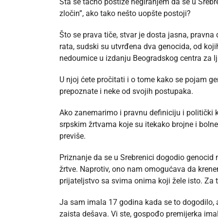
Šta se tačno postiže negiranjem da se u Srebr
zločin”, ako tako nešto uopšte postoji?
Što se prava tiče, stvar je dosta jasna, pravn
rata, sudski su utvrđena dva genocida, od kojih
nedoumice u izdanju Beogradskog centra za l
U njoj ćete pročitati i o tome kako se pojam g
prepoznate i neke od svojih postupaka.
Ako zanemarimo i pravnu definiciju i politički 
srpskim žrtvama koje su itekako brojne i bolne
previše.
Priznanje da se u Srebrenici dogodio genocid 
žrtve. Naprotiv, ono nam omogućava da krenemo 
prijateljstvo sa svima onima koji žele isto. Za 
Ja sam imala 17 godina kada se to dogodilo,
zaista dešava. Vi ste, gospođo premijerka ima