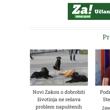
Pr
Novi Zakon o dobrobiti
Podr
životinja ne rešava
Ste
problem napuštenih
Zele