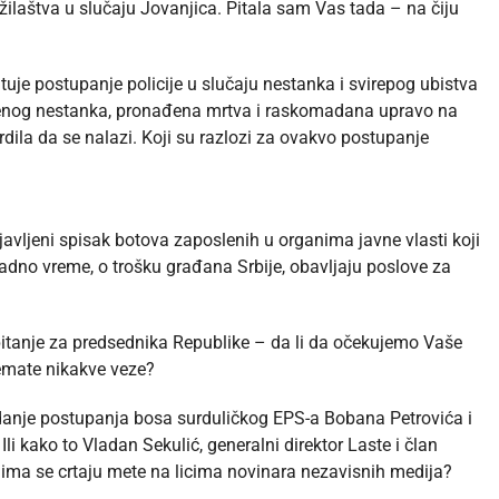
žilaštva u slučaju Jovanjica. Pitala sam Vas tada – na čiju
tuje postupanje policije u slučaju nestanka i svirepog ubistva
avljenog nestanka, pronađena mrtva i raskomadana upravo na
dila da se nalazi. Koji su razlozi za ovakvo postupanje
avljeni spisak botova zaposlenih u organima javne vlasti koji
dno vreme, o trošku građana Srbije, obavljaju poslove za
itanje za predsednika Republike – da li da očekujemo Vaše
nemate nikakve veze?
vdanje postupanja bosa surduličkog EPS-a Bobana Petrovića i
i kako to Vladan Sekulić, generalni direktor Laste i član
jima se crtaju mete na licima novinara nezavisnih medija?