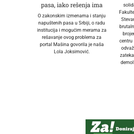
pasa, iako rešenja ima
soli
Fakult
O zakonskim izmenama i stanju
Steva
napuštenih pasa u Srbiji, o radu
brutal
institucija i mogućim merama za
broj
rešavanje ovog problema za
centru
portal Mašina govorila je naša
odvaž
Lola Joksimović.
zateka
demoli