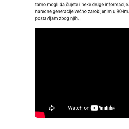
tamo mogli da čujete i neke druge informacije.
naredne generacije večno zarobljenim u 90-im. 
postavljam zbog njih.