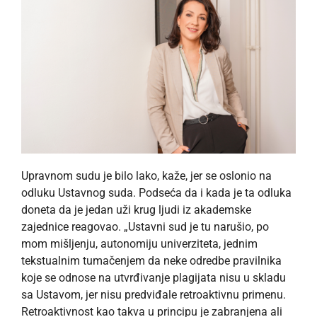
Upravnom sudu je bilo lako, kaže, jer se oslonio na
odluku Ustavnog suda. Podseća da i kada je ta odluka
doneta da je jedan uži krug ljudi iz akademske
zajednice reagovao. „Ustavni sud je tu narušio, po
mom mišljenju, autonomiju univerziteta, jednim
tekstualnim tumačenjem da neke odredbe pravilnika
koje se odnose na utvrđivanje plagijata nisu u skladu
sa Ustavom, jer nisu predviđale retroaktivnu primenu.
Retroaktivnost kao takva u principu je zabranjena ali