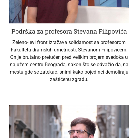
Podrška za profesora Stevana Filipovića
Zeleno-levi front izražava solidarnost sa profesorom
Fakulteta dramskih umetnosti, Stevanom Filipovićem.
On je brutalno pretučen pred velikim brojem svedoka u
najužem centru Beograda, nakon što se odvažio da, na
mestu gde se zatekao, snimi kako pojedinci demoliraju
zaštićenu zgradu.