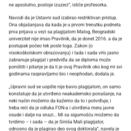
ne apsolutno, postoje izuzeci“, ističe profesorka.
Navodi da je Ustavni sud izabrao restriktivan pristup.
Ona objašanjava da kada je u prvom trenutku podneta
prva prijava u vezi sa plagijatom Malog, Beogradski
univerzitet nije imao Pravilnik, da je donet 2016. a da je
postupak počeo tek posle toga. Zakon (o
visokoškolskom obrazovanju) i tada i sada vrlo jasno
zabranuje plagijat i predviđa da se diploma može
poništiti i pitanje je da li je ovaj Pravilnik oko kog mi svi
godinama raspravljamo bio i neophodan, dodala je.
„Upravni sud se uopšte nije bavio plagijatom, on samo
konstatuje da je utvrđeno neakademsko ponašanje, na
neki način možemo da kažemo da to i potvrđuje, i
treba reći da je odluka FON-a i utvrđena mera javne
osude i dalje na snazi… Mi sa sigurnošću možemo da
tvrdimo – i sada – da je Siniša Mali plagijator,
odnosno da je plagirao deo svog doktorata“, navela je