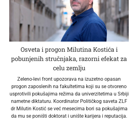
Osveta i progon Milutina Kostića i
pobunjenih stručnjaka, razorni efekat za
celu zemlju
Zeleno-levi front upozorava na izuzetno opasan
progon zaposlenih na fakultetima koji su se otvoreno
usprotivili pokušajima režima da univerzitetima u Srbiji
nametne diktaturu. Koordinator Političkog saveta ZLF
dr Milutin Kostić se već mesecima bori sa pokušajima
da mu se poništi doktorat i unište karijera i reputacija.