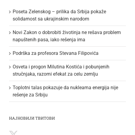
Poseta Zelenskog – prilika da Srbija pokaže
solidarnost sa ukrajinskim narodom
Novi Zakon o dobrobiti životinja ne rešava problem
napuštenih pasa, iako rešenja ima
Podrška za profesora Stevana Filipovića
Osveta i progon Milutina Kostića i pobunjenih
stručnjaka, razorni efekat za celu zemlju
Toplotni talas pokazuje da nuklearna energija nije
rešenje za Srbiju
НАЈНОВИЈИ ТВИТОВИ