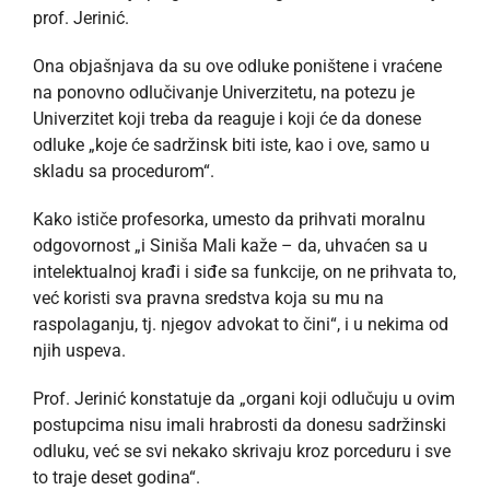
prof. Jerinić.
Ona objašnjava da su ove odluke poništene i vraćene
na ponovno odlučivanje Univerzitetu, na potezu je
Univerzitet koji treba da reaguje i koji će da donese
odluke „koje će sadržinsk biti iste, kao i ove, samo u
skladu sa procedurom“.
Kako ističe profesorka, umesto da prihvati moralnu
odgovornost „i Siniša Mali kaže – da, uhvaćen sa u
intelektualnoj krađi i siđe sa funkcije, on ne prihvata to,
već koristi sva pravna sredstva koja su mu na
raspolaganju, tj. njegov advokat to čini“, i u nekima od
njih uspeva.
Prof. Jerinić konstatuje da „organi koji odlučuju u ovim
postupcima nisu imali hrabrosti da donesu sadržinski
odluku, već se svi nekako skrivaju kroz porceduru i sve
to traje deset godina“.