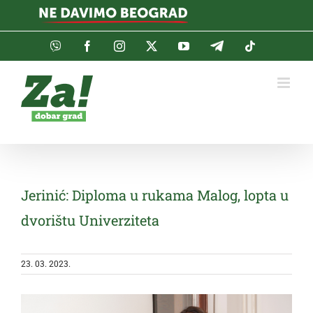
Skip
to
content
Viber
Facebook
Instagram
Twitter
YouTube
Telegram
Tiktok
Jerinić: Diploma u rukama Malog, lopta u
dvorištu Univerziteta
23. 03. 2023.