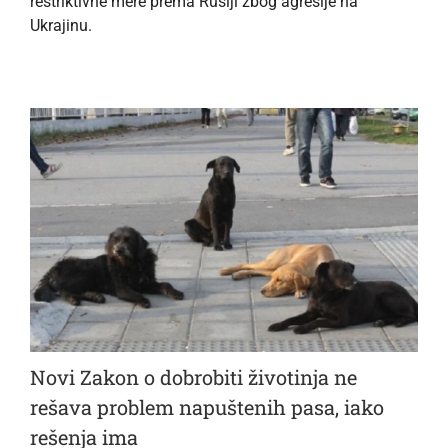
restriktivne mere prema Rusiji zbog agresije na
Ukrajinu.
Novi Zakon o dobrobiti životinja ne
rešava problem napuštenih pasa, iako
rešenja ima