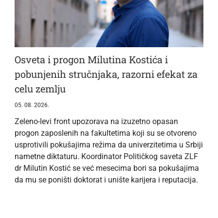
Osveta i progon Milutina Kostića i
pobunjenih stručnjaka, razorni efekat za
celu zemlju
05. 08. 2026.
Zeleno-levi front upozorava na izuzetno opasan
progon zaposlenih na fakultetima koji su se otvoreno
usprotivili pokušajima režima da univerzitetima u Srbiji
nametne diktaturu. Koordinator Političkog saveta ZLF
dr Milutin Kostić se već mesecima bori sa pokušajima
da mu se poništi doktorat i unište karijera i reputacija.