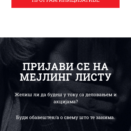
ПРИЈАВИ СЕ НА
МЕЈЛИНГ ЛИСТУ
Желиш ли да будеш у току са деловањем и
акцијама?
Буди обавештен/a о свему што те занима.