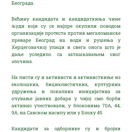
Београда.
Већину кандидата и кандидаткиња чине
људи који су се најпре окупили поводом
организације протеста против мегаломанске
преваре Београд на води и рушења у
Херцеговачкој улици и свега онога што је
даље уследило са заташкавањем овог
злочина.
На листи су и активисти и активисткиње из
еколошких, бициклистичких, културних
удружења и локалних иницијатива за
очување јавних добара у чијој смо борби
активно учествовали, у блоковима 70А, 44,
9А, на Савском насипу или у Блоку 45.
Кандидати за одборнике су и бројни