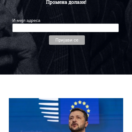
Промена долази!
И-мејл адреса