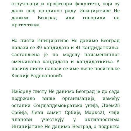
стручњаци и професори факултета, који су
дали свој допринос раду Иницијативе Не
давимо Београд или говорили на
протестима.
На листи Иницијативе Не давимо Београд
налази се 39 кандидата и 41 кандидаткиња.
Састављена је по моделу наизменичног
смењивања кандидата и кандидаткиња. У
називу листе налази се име њене носитељке
Ксеније Радовановић.
Изборну листу Не давимо Београд је до сада
подржало више организација, између
осталих Социјалдемократска унија, Дием25
Србија, Леви самит Србије, Маркс21, чији
чланови учествују у активностима
Иницијативе Не давимо Београд, а подршка