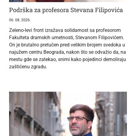
Podrška za profesora Stevana Filipovića
06. 08. 2026.
Zeleno-levi front izražava solidarnost sa profesorom
Fakulteta dramskih umetnosti, Stevanom Filipovićem.
On je brutalno pretučen pred velikim brojem svedoka u
najužem centru Beograda, nakon što se odvažio da, na
mestu gde se zatekao, snimi kako pojedinci demoliraju
zaštićenu zgradu.