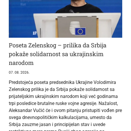
Poseta Zelenskog – prilika da Srbija
pokaže solidarnost sa ukrajinskim
narodom
07. 08. 2026.
Predstojeća poseta predsednika Ukrajine Volodimira
Zelenskog prilika je da Srbija pokaže solidarnost sa
prijateljskim ukrajinskim narodom koji već godinama
trpi posledice brutalne ruske vojne agresije. Nažalost,
Aleksandar Vučić će i ovom pitanju pristupiti vođen pre
svega dnevnopolitičkim kalkulacijama, umesto da
Srbija zauzme jasan i principijelan stav i uvede