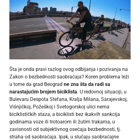
Šta je onda pravi razlog ovog odbijanja i pozivanja na
Zakon o bezbednosti saobraćaja? Koren problema leži
u tome da grad Beograd
ne zna šta da radi sa
narastajućim brojem biciklista
. U redovnoj situaciji, u
Bulevaru Despota Stefana, Kralja Milana, Sarajevskoj,
Višnjičkoj, Požeškoj i Svetogorskoj ulici nema
biciklističkih staza, a biciklisti bez ikakvih sankcija
godinama voze ili trotoarom ili žutim trakama, u
zavisnosti od subjektivnog osećaja bezbednosti, tj.
straha od saobraćaja. Ipak, u slučaju saobraćajne