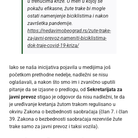
u trenucima krize. U meri u kojoj se
pokažu efikasne, žute trake bi mogle
ostati namenjenje biciklistima i nakon
završetka pandemije.
https://nedavimobeograd.rs/zute-trake-
za-javni-prevoz-nameniti-biciklistima-
dok-traje-covid-19-kriza/
Iako se naša inicijativa pojavila u medijima još
početkom prethodne nedelje, nadležni se nisu
oglašavali, a nakon što smo im i zvanično uputili
pitanje da se izjasne o predlogu, od
Sekretarijata za
javni prevoz
stigao je odgovor da nisu nadležni, te da
je uređivanje kretanja žutom trakom regulisano u
okviru Zakona o bezbednosti saobraćaja (član 7. i član
39. Zakona o bezbednosti saobraćaja rezerviše žute
trake samo za javni prevoz i taksi vozila).