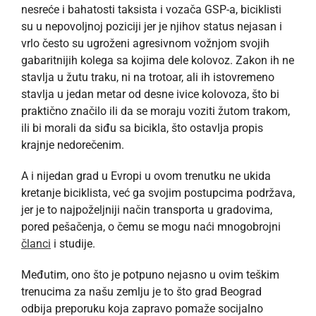
nesreće i bahatosti taksista i vozača GSP-a, biciklisti
su u nepovoljnoj poziciji jer je njihov status nejasan i
vrlo često su ugroženi agresivnom vožnjom svojih
gabaritnijih kolega sa kojima dele kolovoz. Zakon ih ne
stavlja u žutu traku, ni na trotoar, ali ih istovremeno
stavlja u jedan metar od desne ivice kolovoza, što bi
praktično značilo ili da se moraju voziti žutom trakom,
ili bi morali da siđu sa bicikla, što ostavlja propis
krajnje nedorečenim.
A i nijedan grad u Evropi u ovom trenutku ne ukida
kretanje biciklista, već ga svojim postupcima podržava,
jer je to najpoželjniji način transporta u gradovima,
pored pešačenja, o čemu se mogu naći mnogobrojni
članci
i studije.
Međutim, ono što je potpuno nejasno u ovim teškim
trenucima za našu zemlju je to što grad Beograd
odbija preporuku koja zapravo pomaže socijalno