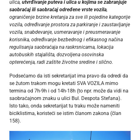
ulica,
utvrđivanje puteva i ulica u kojima se zabranjuje
saobraćaj ili saobraćaj određene vrste vozila
,
ograničenje brzine kretanja za sve ili pojedine kategorije
vozila, određivanje prostora za parkiranje i zaustavljanje
vozila, snabdevanje, usmeravanje i preusmeravanje
korisnika, određivanje bezbednog i efikasnog načina
regulisanja saobraćaja na raskrsnicama, lokacija
autobuskih stajališta, dozvoljena osovinska
opterećenja, radi zaštite životne sredine i slično.
Podsećamo da isti sekretarijat ima pravo da odredi da
se žutom trakom mogu kretati SVA VOZILA mimo
termina od 7h-9h i od 14h-18h (to npr. može da vidi na
saobraćajnom znaku u ulici Bul. Despota Stefana).
Isto tako, onda sekretarijat tu traku može nameniti
biciklistima, koristeći se istim članom zakona (član
158).