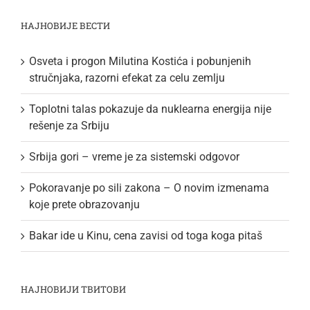
НАЈНОВИЈЕ ВЕСТИ
Osveta i progon Milutina Kostića i pobunjenih
stručnjaka, razorni efekat za celu zemlju
Toplotni talas pokazuje da nuklearna energija nije
rešenje za Srbiju
Srbija gori – vreme je za sistemski odgovor
Pokoravanje po sili zakona – O novim izmenama
koje prete obrazovanju
Bakar ide u Kinu, cena zavisi od toga koga pitaš
НАЈНОВИЈИ ТВИТОВИ