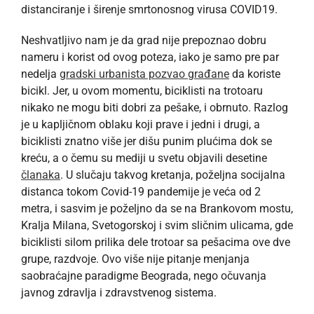
distanciranje i širenje smrtonosnog virusa COVID19.
Neshvatljivo nam je da grad nije prepoznao dobru
nameru i korist od ovog poteza, iako je samo pre par
nedelja
gradski urbanista pozvao građane
da koriste
bicikl. Jer, u ovom momentu, biciklisti na trotoaru
nikako ne mogu biti dobri za pešake, i obrnuto. Razlog
je u kapljičnom oblaku koji prave i jedni i drugi, a
biciklisti znatno više jer dišu punim plućima dok se
kreću, a o čemu su mediji u svetu objavili desetine
članaka
. U slučaju takvog kretanja, poželjna socijalna
distanca tokom Covid-19 pandemije je veća od 2
metra, i sasvim je poželjno da se na Brankovom mostu,
Kralja Milana, Svetogorskoj i svim sličnim ulicama, gde
biciklisti silom prilika dele trotoar sa pešacima ove dve
grupe, razdvoje. Ovo više nije pitanje menjanja
saobraćajne paradigme Beograda, nego očuvanja
javnog zdravlja i zdravstvenog sistema.