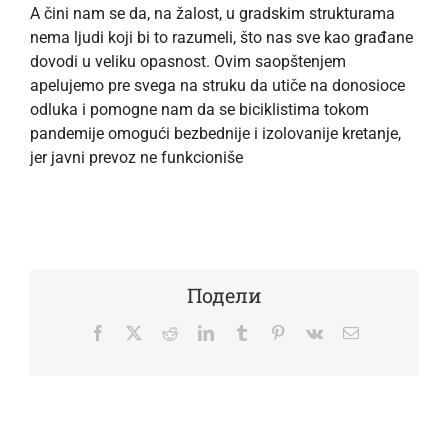
A čini nam se da, na žalost, u gradskim strukturama
nema ljudi koji bi to razumeli, što nas sve kao građane
dovodi u veliku opasnost. Ovim saopštenjem
apelujemo pre svega na struku da utiče na donosioce
odluka i pomogne nam da se biciklistima tokom
pandemije omogući bezbednije i izolovanije kretanje,
jer javni prevoz ne funkcioniše
Подели
Facebook
Twitter
Reddit
LinkedIn
Tumblr
Pinterest
Vk
Email