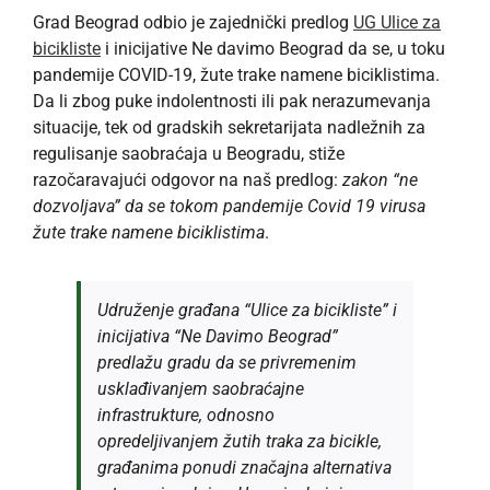
Grad Beograd odbio je zajednički predlog
UG Ulice za
bicikliste
i inicijative Ne davimo Beograd da se, u toku
pandemije COVID-19, žute trake namene biciklistima.
Da li zbog puke indolentnosti ili pak nerazumevanja
situacije, tek od gradskih sekretarijata nadležnih za
regulisanje saobraćaja u Beogradu, stiže
razočaravajući odgovor na naš predlog:
zakon “ne
dozvoljava” da se tokom pandemije Covid 19 virusa
žute trake namene biciklistima
.
Udruženje građana “Ulice za bicikliste” i
inicijativa “Ne Davimo Beograd”
predlažu gradu da se privremenim
usklađivanjem saobraćajne
infrastrukture, odnosno
opredeljivanjem žutih traka za bicikle,
građanima ponudi značajna alternativa