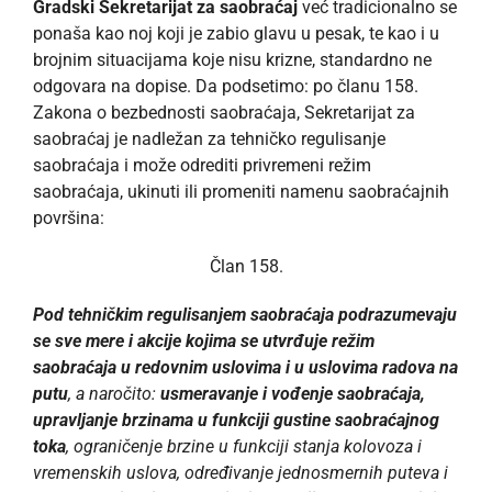
Gradski Sekretarijat za saobraćaj
već tradicionalno se
ponaša kao noj koji je zabio glavu u pesak, te kao i u
brojnim situacijama koje nisu krizne, standardno ne
odgovara na dopise. Da podsetimo: po članu 158.
Zakona o bezbednosti saobraćaja, Sekretarijat za
saobraćaj je nadležan za tehničko regulisanje
saobraćaja i može odrediti privremeni režim
saobraćaja, ukinuti ili promeniti namenu saobraćajnih
površina:
Član 158.
Pod tehničkim regulisanjem saobraćaja podrazumevaju
se sve mere i akcije kojima se utvrđuje režim
saobraćaja u redovnim uslovima i u uslovima radova na
putu
, a naročito:
usmeravanje i vođenje saobraćaja,
upravljanje brzinama u funkciji gustine saobraćajnog
toka
, ograničenje brzine u funkciji stanja kolovoza i
vremenskih uslova, određivanje jednosmernih puteva i