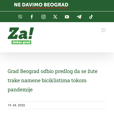
Skip
to
content
Viber
Facebook
Instagram
Twitter
YouTube
Telegram
Tiktok
Grad Beograd odbio predlog da se žute
trake namene biciklistima tokom
pandemije
19. 04. 2020.