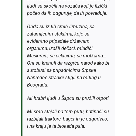
ljudi su skočili na vozača koji je fizički
počeo da ih odguruje, da ih povređuje.
Onda su iz tih crnih limuzina, sa
zatamljenim staklima, koje su
evidentno pripadale državnim
organima, izašli dečaci, mladići…
Maskirani, sa čekićima, sa motkama…
Oni su krenuli da razgrću narod kako bi
autobusi sa pripadnicima Srpske
Napredne stranke stigli na miting u
Beogradu.
Ali hrabri ljudi u Šapcu su pružili otpor!
Mi smo stajali na tom putu, batinaši su
razbijali traktore, bager ih je odgurivao,
i na kraju je ta blokada pala.