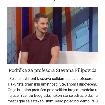
Podrška za profesora Stevana Filipovića
Zeleno-levi front izražava solidarnost sa profesorom
Fakulteta dramskih umetnosti, Stevanom Filipovićem.
On je brutalno pretučen pred velikim brojem svedoka u
najužem centru Beograda, nakon što se odvažio da, na
mestu gde se zatekao, snimi kako pojedinci demoliraju