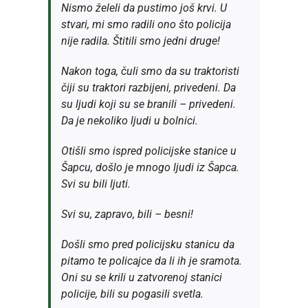
Nismo želeli da pustimo još krvi. U
stvari, mi smo radili ono što policija
nije radila. Štitili smo jedni druge!
Nakon toga, čuli smo da su traktoristi
čiji su traktori razbijeni, privedeni. Da
su ljudi koji su se branili – privedeni.
Da je nekoliko ljudi u bolnici.
Otišli smo ispred policijske stanice u
Šapcu, došlo je mnogo ljudi iz Šapca.
Svi su bili ljuti.
Svi su, zapravo, bili – besni!
Došli smo pred policijsku stanicu da
pitamo te policajce da li ih je sramota.
Oni su se krili u zatvorenoj stanici
policije, bili su pogasili svetla.