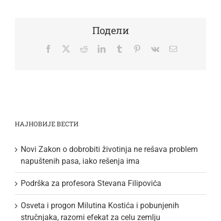
Подели
Facebook
Twitter
Reddit
LinkedIn
Tumblr
Pinterest
Vk
Email
НАЈНОВИЈЕ ВЕСТИ
Novi Zakon o dobrobiti životinja ne rešava problem
napuštenih pasa, iako rešenja ima
Podrška za profesora Stevana Filipovića
Osveta i progon Milutina Kostića i pobunjenih
stručnjaka, razorni efekat za celu zemlju