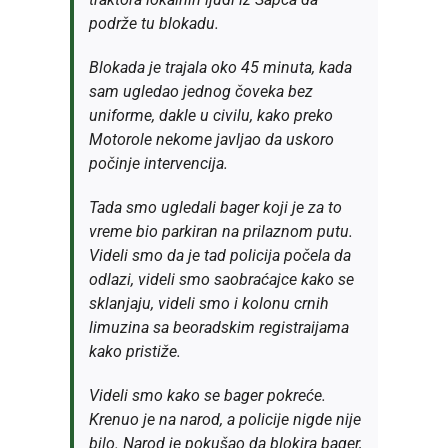
podrže tu blokadu.
Blokada je trajala oko 45 minuta, kada
sam ugledao jednog čoveka bez
uniforme, dakle u civilu, kako preko
Motorole nekome javljao da uskoro
počinje intervencija.
Tada smo ugledali bager koji je za to
vreme bio parkiran na prilaznom putu.
Videli smo da je tad policija počela da
odlazi, videli smo saobraćajce kako se
sklanjaju, videli smo i kolonu crnih
limuzina sa beoradskim registraijama
kako pristiže.
Videli smo kako se bager pokreće.
Krenuo je na narod, a policije nigde nije
bilo. Narod je pokušao da blokira bager,