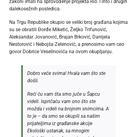
zakoni imati na sprovođenje projekta Rio Tinto i drugih
dalekosežnih posledica.
Na Trgu Republike okupio se veliki broj građana kojima
su se obratili Đorđe Miketić, Željko Trifunović,
Aleksandar Jovanović, Brajan Brković, Danijela
Nestorović i Nebojša Zelenović, a prenosimo vam ceo
govor Dobrice Veselinovića na ovom okupljanju.
Dobro veče svima! Hvala vam što ste
došli.
Reći ću vam šta smo juče u Šapcu
videli. Ispričaću vam ono što ste
možda i videli na brojnim snimcima. A
to je – da smo se okupili sa našim
prijateljima iz građanske akcije
Ekološki ustanak, sa mnogim