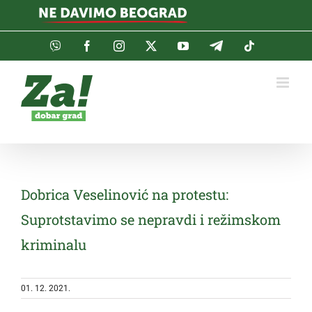
Skip
to
content
Viber
Facebook
Instagram
Twitter
YouTube
Telegram
Tiktok
Dobrica Veselinović na protestu:
Suprotstavimo se nepravdi i režimskom
kriminalu
01. 12. 2021.