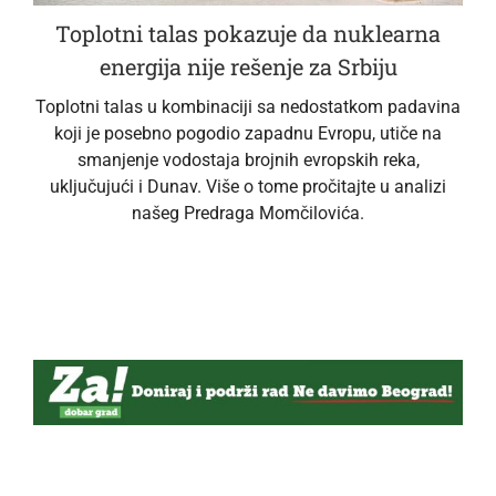
Toplotni talas pokazuje da nuklearna
energija nije rešenje za Srbiju
Toplotni talas u kombinaciji sa nedostatkom padavina
koji je posebno pogodio zapadnu Evropu, utiče na
smanjenje vodostaja brojnih evropskih reka,
uključujući i Dunav. Više o tome pročitajte u analizi
našeg Predraga Momčilovića.