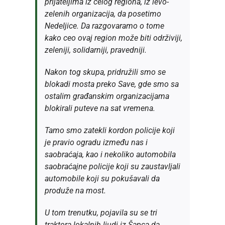
prijateljima iz celog regiona, iz levo-
zelenih organizacija, da posetimo
Nedeljice. Da razgovaramo o tome
kako ceo ovaj region može biti održiviji,
zeleniji, solidarniji, pravedniji.
Nakon tog skupa, pridružili smo se
blokadi mosta preko Save, gde smo sa
ostalim građanskim organizacijama
blokirali puteve na sat vremena.
Tamo smo zatekli kordon policije koji
je pravio ogradu između nas i
saobraćaja, kao i nekoliko automobila
saobraćajne policije koji su zaustavljali
automobile koji su pokušavali da
produže na most.
U tom trenutku, pojavila su se tri
traktora lokalnih ljudi iz Šapca da