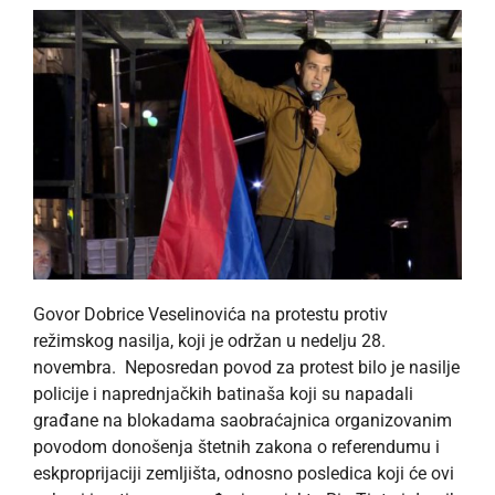
Govor Dobrice Veselinovića na protestu protiv
režimskog nasilja, koji je održan u nedelju 28.
novembra. Neposredan povod za protest bilo je nasilje
policije i naprednjačkih batinaša koji su napadali
građane na blokadama saobraćajnica organizovanim
povodom donošenja štetnih zakona o referendumu i
eskproprijaciji zemljišta, odnosno posledica koji će ovi