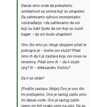
Danas smo ovde da pokažemo
solidarnost sa onima koji su uhapšeni.
Da zahtevamo njihovo momentalno
oslobađanje. I da zahtevamo da oni
koji su tukli ljude, da oni koji su vozili
bager – da oni budu uhapšeni!
Ono što smo ja i drugi okupjeni pitali te
policajce je – kome oni služe? Pitali
smo ih da li je zastava koju oni nose na
reverima. Pitali smo ih – da li služe
njoj? Ili – Aleksandru Vučiću?
Da li se stide?
(Podiže zastavu Srbije) Ovo je ono što
mi poštujemo. Ovo je razlog zašto smo
mi danas ovde. Ovo je razlog zašto
ćemo mi biti svako veče na ulici. Da se