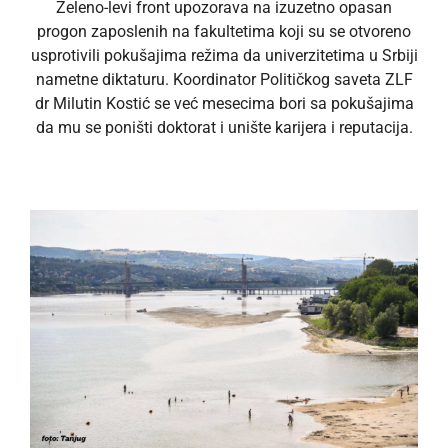
Zeleno-levi front upozorava na izuzetno opasan
progon zaposlenih na fakultetima koji su se otvoreno
usprotivili pokušajima režima da univerzitetima u Srbiji
nametne diktaturu. Koordinator Političkog saveta ZLF
dr Milutin Kostić se već mesecima bori sa pokušajima
da mu se poništi doktorat i unište karijera i reputacija.