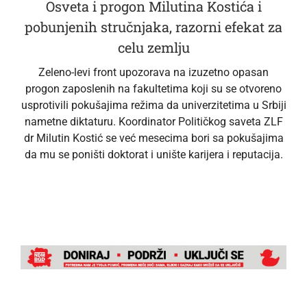
Osveta i progon Milutina Kostića i
pobunjenih stručnjaka, razorni efekat za
celu zemlju
Zeleno-levi front upozorava na izuzetno opasan
progon zaposlenih na fakultetima koji su se otvoreno
usprotivili pokušajima režima da univerzitetima u Srbiji
nametne diktaturu. Koordinator Političkog saveta ZLF
dr Milutin Kostić se već mesecima bori sa pokušajima
da mu se poništi doktorat i unište karijera i reputacija.