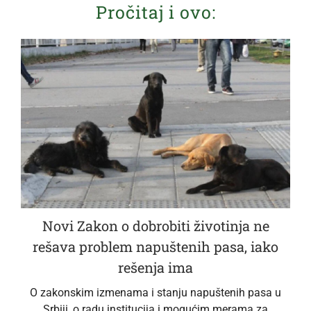
Pročitaj i ovo:
Novi Zakon o dobrobiti životinja ne
rešava problem napuštenih pasa, iako
rešenja ima
O zakonskim izmenama i stanju napuštenih pasa u
Srbiji, o radu institucija i mogućim merama za