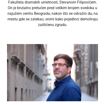
Fakulteta dramskih umetnosti, Stevanom Filipovićem.
On je brutalno pretučen pred velikim brojem svedoka u
najužem centru Beograda, nakon što se odvažio da, na
mestu gde se zatekao, snimi kako pojedinci demoliraju
zaštićenu zgradu.