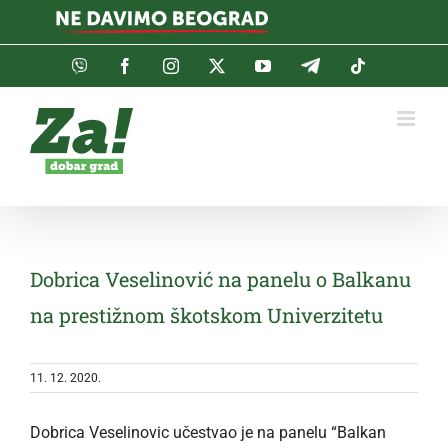
Skip
to
content
Viber
Facebook
Instagram
Twitter
YouTube
Telegram
Tiktok
Dobrica Veselinović na panelu o Balkanu
na prestižnom škotskom Univerzitetu
11. 12. 2020.
Dobrica Veselinovic učestvao je na panelu “Balkan