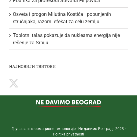
Podrška za profesora Stevana Filipovića
Osveta i progon Milutina Kostića i pobunjenih
stručnjaka, razorni efekat za celu zemlju
Toplotni talas pokazuje da nuklearna energija nije
rešenje za Srbiju
НАЈНОВИЈИ ТВИТОВИ
Група за информационе технологије · Не давимо Београд · 2023 ·
Politika privatnosti