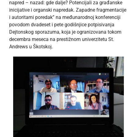
napred – nazad: gde dalje? Potencijali za građanske
inicijative i organski napredak. Zapadne fragmentacije
i autoritarni poredak” na međunarodnoj konferenciji
povodom dvadeset i pete godišnjice potpisivanja
Dejtonskog sporazuma, koja je ogranizovana tokom
decembra meseca na prestižnom univerzitetu St.
Andrews u Škotskoj.