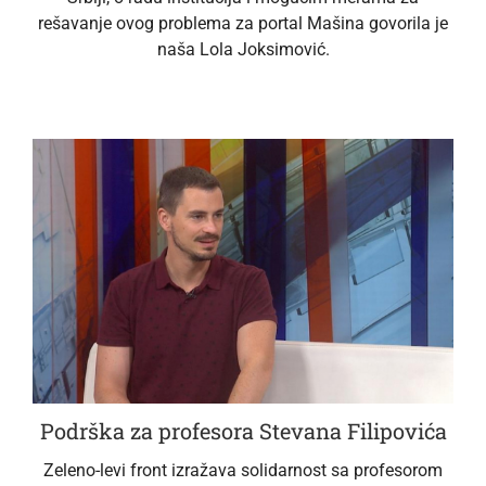
rešavanje ovog problema za portal Mašina govorila je
naša Lola Joksimović.
Podrška za profesora Stevana Filipovića
Zeleno-levi front izražava solidarnost sa profesorom