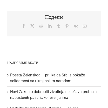
Подели
Facebook
Twitter
Reddit
LinkedIn
Tumblr
Pinterest
Vk
Email
НАЈНОВИЈЕ ВЕСТИ
Poseta Zelenskog – prilika da Srbija pokaže
solidarnost sa ukrajinskim narodom
Novi Zakon o dobrobiti životinja ne rešava problem
napuštenih pasa, iako rešenja ima