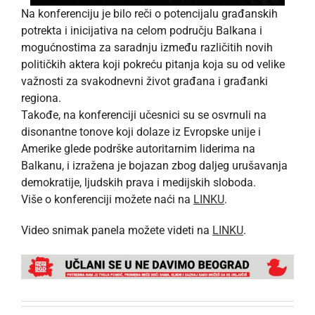
Na konferenciju je bilo reči o potencijalu građanskih
potrekta i inicijativa na celom području Balkana i
mogućnostima za saradnju između različitih novih
političkih aktera koji pokreću pitanja koja su od velike
važnosti za svakodnevni život građana i građanki
regiona.
Takođe, na konferenciji učesnici su se osvrnuli na
disonantne tonove koji dolaze iz Evropske unije i
Amerike glede podrške autoritarnim liderima na
Balkanu, i izražena je bojazan zbog daljeg urušavanja
demokratije, ljudskih prava i medijskih sloboda.
Više o konferenciji možete naći na
LINKU
.
Video snimak panela možete videti na
LINKU
.