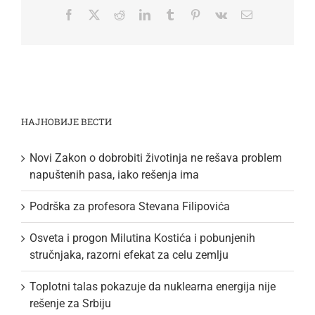
Facebook
Twitter
Reddit
LinkedIn
Tumblr
Pinterest
Vk
Email
НАЈНОВИЈЕ ВЕСТИ
Novi Zakon o dobrobiti životinja ne rešava problem
napuštenih pasa, iako rešenja ima
Podrška za profesora Stevana Filipovića
Osveta i progon Milutina Kostića i pobunjenih
stručnjaka, razorni efekat za celu zemlju
Toplotni talas pokazuje da nuklearna energija nije
rešenje za Srbiju