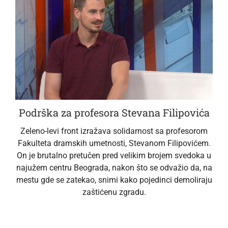
Podrška za profesora Stevana Filipovića
Zeleno-levi front izražava solidarnost sa profesorom
Fakulteta dramskih umetnosti, Stevanom Filipovićem.
On je brutalno pretučen pred velikim brojem svedoka u
najužem centru Beograda, nakon što se odvažio da, na
mestu gde se zatekao, snimi kako pojedinci demoliraju
zaštićenu zgradu.