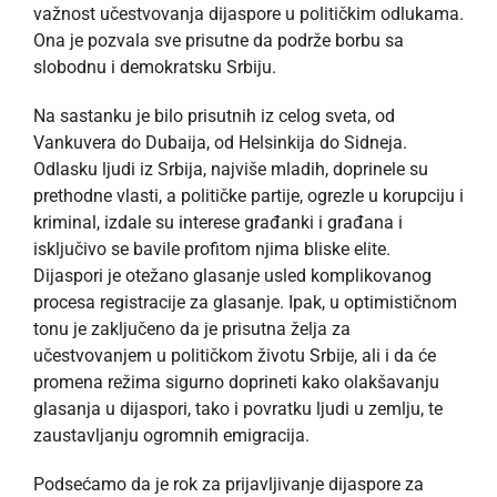
važnost učestvovanja dijaspore u političkim odlukama.
Ona je pozvala sve prisutne da podrže borbu sa
slobodnu i demokratsku Srbiju.
Na sastanku je bilo prisutnih iz celog sveta, od
Vankuvera do Dubaija, od Helsinkija do Sidneja.
Odlasku ljudi iz Srbija, najviše mladih, doprinele su
prethodne vlasti, a političke partije, ogrezle u korupciju i
kriminal, izdale su interese građanki i građana i
isključivo se bavile profitom njima bliske elite.
Dijaspori je otežano glasanje usled komplikovanog
procesa registracije za glasanje. Ipak, u optimističnom
tonu je zaključeno da je prisutna želja za
učestvovanjem u političkom životu Srbije, ali i da će
promena režima sigurno doprineti kako olakšavanju
glasanja u dijaspori, tako i povratku ljudi u zemlju, te
zaustavljanju ogromnih emigracija.
Podsećamo da je rok za prijavljivanje dijaspore za