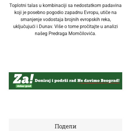
Toplotni talas u kombinaciji sa nedostatkom padavina
koji je posebno pogodio zapadnu Evropu, utiče na
smanjenje vodostaja brojnih evropskih reka,
uključujući i Dunav. Više o tome pročitajte u analizi
našeg Predraga Momčilovića.
Подели