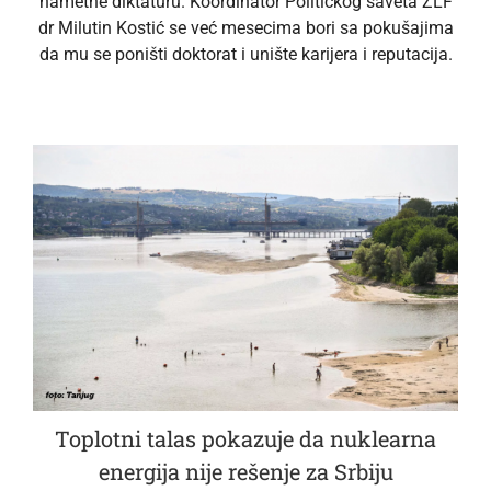
nametne diktaturu. Koordinator Političkog saveta ZLF
dr Milutin Kostić se već mesecima bori sa pokušajima
da mu se poništi doktorat i unište karijera i reputacija.
Toplotni talas pokazuje da nuklearna
energija nije rešenje za Srbiju