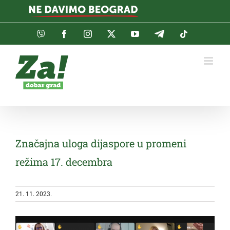
Skip
to
content
Viber
Facebook
Instagram
Twitter
YouTube
Telegram
Tiktok
Značajna uloga dijaspore u promeni
režima 17. decembra
21. 11. 2023.