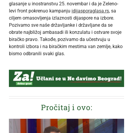
glasanje u inostranstvu 25. novembar i da je Zeleno-
levi front pokrenuo kampanju
idijasporaglasa.rs
, sa
ciljem omasovljenja izlaznosti dijaspore na izbore.
Pozivamo sve naše državljanke i državljane da se
obrate najbližoj ambasadi ili konzulatu i ostvare svoje
biračko pravo. Takođe, pozivamo da učestvuju u
kontroli izbora i na biračkim mestima van zemlje, kako
bismo odbranili svaki glas.
Pročitaj i ovo: