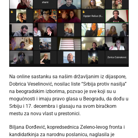
Na online sastanku sa našim državljanim iz dijaspore,
Dobrica Veselinović, nosilac liste “Srbija protiv nasilja”
na beogradskim izborima, pozvao je sve koji su u
mogućnosti i imaju pravo glasa u Beogradu, da dođu u
Srbiju i 17. decembra i glasaju na svom biračkom
mestu za novu vlast u prestonici.
Biljana Đorđević, kopredsednica Zeleno-levog fronta i
kandidatkinja za narodnu poslanicu, naglasila je