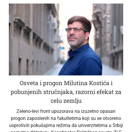
Osveta i progon Milutina Kostića i
pobunjenih stručnjaka, razorni efekat za
celu zemlju
Zeleno-levi front upozorava na izuzetno opasan
progon zaposlenih na fakultetima koji su se otvoreno
usprotivili pokušajima režima da univerzitetima u Srbiji