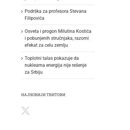
Podrška za profesora Stevana
Filipovića
Osveta i progon Milutina Kostića
i pobunjenih stručnjaka, razorni
efekat za celu zemlju
Toplotni talas pokazuje da
nuklearna energija nije rešenje
za Srbiju
НАЈНОВИЈИ ТВИТОВИ