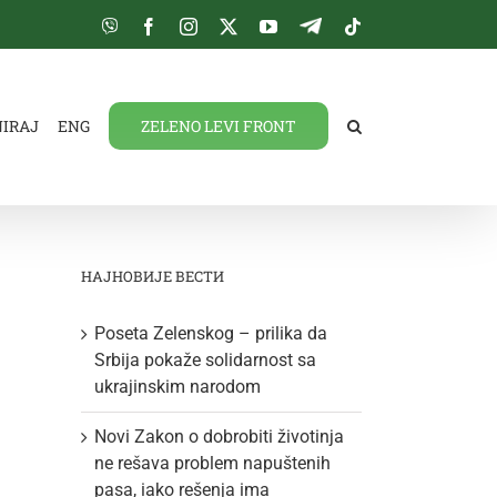
Viber
Facebook
Instagram
Twitter
YouTube
Telegram
Tiktok
NIRAJ
ENG
ZELENO LEVI FRONT
НАЈНОВИЈЕ ВЕСТИ
Poseta Zelenskog – prilika da
Srbija pokaže solidarnost sa
ukrajinskim narodom
Novi Zakon o dobrobiti životinja
ne rešava problem napuštenih
pasa, iako rešenja ima