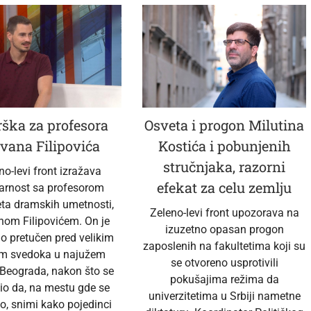
ška za profesora
Osveta i progon Milutina
vana Filipovića
Kostića i pobunjenih
stručnjaka, razorni
no-levi front izražava
efekat za celu zemlju
darnost sa profesorom
eta dramskih umetnosti,
Zeleno-levi front upozorava na
nom Filipovićem. On je
izuzetno opasan progon
no pretučen pred velikim
zaposlenih na fakultetima koji su
em svedoka u najužem
se otvoreno usprotivili
 Beograda, nakon što se
pokušajima režima da
io da, na mestu gde se
univerzitetima u Srbiji nametne
o, snimi kako pojedinci