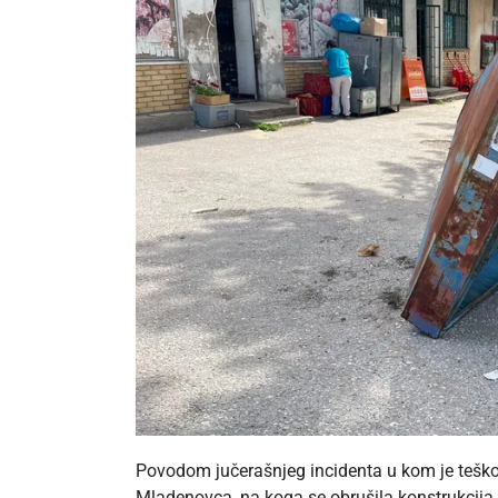
Povodom jučerašnjeg incidenta u kom je tešk
Mladenovca, na koga se obrušila konstrukcija a