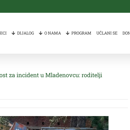
ICI
DIJALOG
O NAMA
PROGRAM
UČLANI SE
DO
ost za incident u Mladenovcu: roditelji