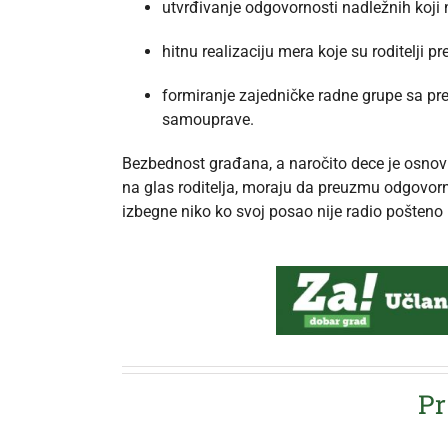
utvrđivanje odgovornosti nadležnih koji 
hitnu realizaciju mera koje su roditelji pr
formiranje zajedničke radne grupe sa pred
samouprave.
Bezbednost građana, a naročito dece je osnovn
na glas roditelja, moraju da preuzmu odgovor
izbegne niko ko svoj posao nije radio pošteno 
Pr