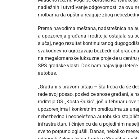
nadležnih i utvrđivanje odgovornosti za ovu n
molbama da opština reaguje zbog nebezbednog
Prema navodima meštana, nadstrešnica na auto
a upozorenja građana i roditelja ostajala su b
slučaj, nego rezultat kontinuiranog dugogodiš
svakodnevno ugrožavaju bezbednost građana. 
na megalomanske luksuzne projekte u centru gr
SPS gradske vlasti. Dok nam najavljuju leteće t
autobus.
„Građani s pravom pitaju – šta treba da se des
rade svoj posao, posledice snose građani, a na
roditelja OŠ „Kosta Đukić“, još u februaru ove
upozorenjima i konkretnim predlozima za unap
nebezbedna i neobeležena autobuska stajališta
infrastrukturu i činjenicu da u pojedinim nase
sve to potpuno oglušili. Danas, nekoliko mesec
odbornik Zeleno-levog fronta u Skupštini opš