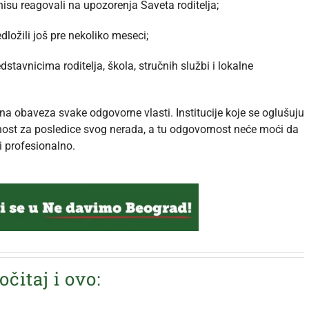
nisu reagovali na upozorenja Saveta roditelja;
edložili još pre nekoliko meseci;
stavnicima roditelja, škola, stručnih službi i lokalne
a obaveza svake odgovorne vlasti. Institucije koje se oglušuju
nost za posledice svog nerada, a tu odgovornost neće moći da
i profesionalno.
očitaj i ovo: