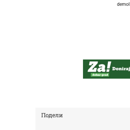
demoli
Подели