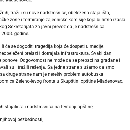
nih, tražili su nove nadstrešnice, obeležena stajališta,
ke zone i formiranje zajedničke komisije koja bi hitno izašla
kog Sekretarijata za javni prevoz da je nadstrešnica
z 2008. godine.
i će se dogoditi tragedija koja će dospeti u medije.
eobeleženi prelazi i dotrajala infrastruktura. Svaki dan
e ponove. Odgovornost ne može da se prebaci na građane i
ravali su i tražili rešenja. Sa jedne strane slušamo da smo
 a sa druge strane nam je nerešiv problem autobuska
bornica Zeleno-levog fronta u Skupštini opštine Mladenovac.
 stajališta i nadstrešnica na teritoriji opštine;
 njihovoj bezbednosti;