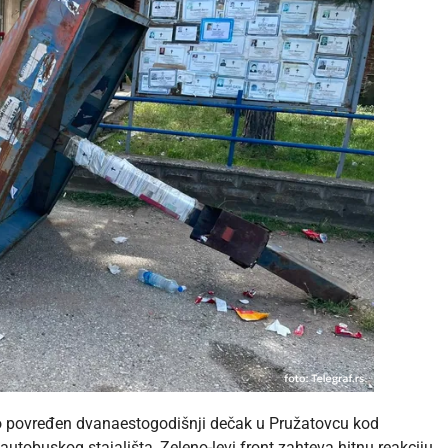
o povređen dvanaestogodišnji dečak u Pružatovcu kod
utobuskog stajališta, Zeleno-levi front zahteva hitnu reakciju