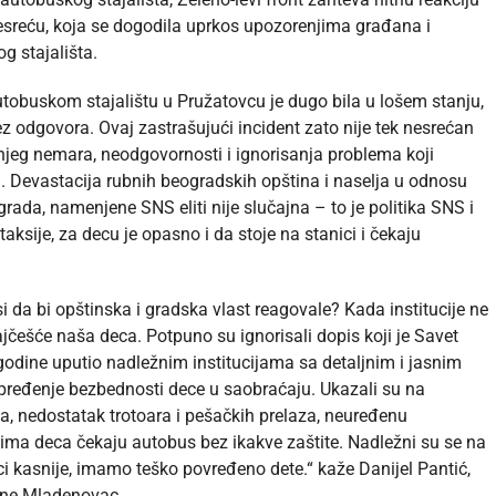
esreću, koja se dogodila uprkos upozorenjima građana i
 stajališta.
buskom stajalištu u Pružatovcu je dugo bila u lošem stanju,
ez odgovora. Ovaj zastrašujući incident zato nije tek nesrećan
njeg nemara, neodgovornosti i ignorisanja problema koji
Devastacija rubnih beogradskih opština i naselja u odnosu
ada, namenjene SNS eliti nije slučajna – to je politika SNS i
aksije, za decu je opasno i da stoje na stanici i čekaju
i da bi opštinska i gradska vlast reagovale? Kada institucije ne
jčešće naša deca. Potpuno su ignorisali dopis koji je Savet
 godine uputio nadležnim institucijama sa detaljnim i jasnim
ređenje bezbednosti dece u saobraćaju. Ukazali su na
, nedostatak trotoara i pešačkih prelaza, neuređenu
ljima deca čekaju autobus bez ikakve zaštite. Nadležni su se na
i kasnije, imamo teško povređeno dete.“ kaže Danijel Pantić,
tine Mladenovac.