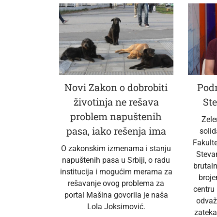
Novi Zakon o dobrobiti
Podr
životinja ne rešava
Ste
problem napuštenih
Zele
pasa, iako rešenja ima
soli
Fakult
O zakonskim izmenama i stanju
Steva
napuštenih pasa u Srbiji, o radu
brutal
institucija i mogućim merama za
broj
rešavanje ovog problema za
centru
portal Mašina govorila je naša
odvaž
Lola Joksimović.
zateka