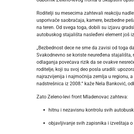
Roditelji su mesecima zahtevali reakciju nadlež
usporivače saobraćaja, kamere, bezbedne pešač
na teren. Od svega toga, dobili su izjavu grads
autobuskog stajališta nasleđeni element još i
„Bezbednost dece ne sme da zavisi od toga da l
Svakodnevno se koriste neuređena stajališta, n
odlaganja povećava rizik da se ovakve nesreć
roditelje, koji su svoj deo posla uradili: upozo
najrazvijenija i najmoćnija zemlja u regionu,
nadstrešnica iz 2008.“ kaže Nela Banković, od
Zato Zeleno-levi front Mladenovac zahteva:
hitnu i nezavisnu kontrolu svih autobuskih
objavljivanje svih zapisnika i izveštaja o