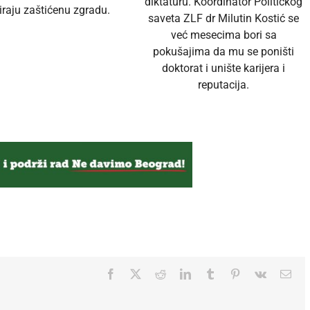
diktaturu. Koordinator Političkog
raju zaštićenu zgradu.
saveta ZLF dr Milutin Kostić se
već mesecima bori sa
pokušajima da mu se poništi
doktorat i unište karijera i
reputacija.
Facebook
Twitter
Reddit
LinkedIn
Tumblr
Pinterest
Vk
Ema