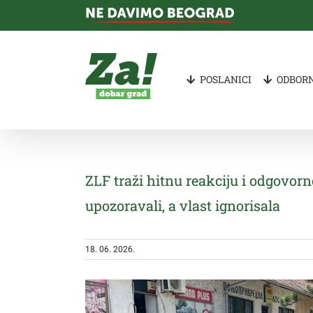
Skip
to
content
POSLANICI
ODBORN
ZLF traži hitnu reakciju i odgovorn
upozoravali, a vlast ignorisala
18. 06. 2026.