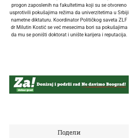
progon zaposlenih na fakultetima koji su se otvoreno
usprotivili pokušajima režima da univerzitetima u Srbiji
nametne diktaturu. Koordinator Političkog saveta ZLF
dr Milutin Kostić se već mesecima bori sa pokušajima
da mu se poništi doktorat i unište karijera i reputacija.
Подели