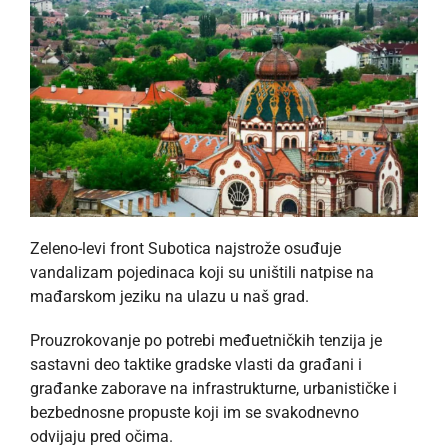
Zeleno-levi front Subotica najstrože osuđuje
vandalizam pojedinaca koji su uništili natpise na
mađarskom jeziku na ulazu u naš grad.
Prouzrokovanje po potrebi međuetničkih tenzija je
sastavni deo taktike gradske vlasti da građani i
građanke zaborave na infrastrukturne, urbanističke i
bezbednosne propuste koji im se svakodnevno
odvijaju pred očima.