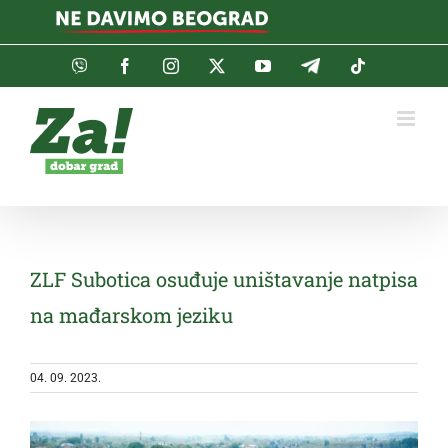
Skip
to
content
Viber
Facebook
Instagram
Twitter
YouTube
Telegram
Tiktok
ZLF Subotica osuđuje uništavanje natpisa
na mađarskom jeziku
04. 09. 2023.