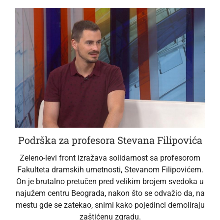
Podrška za profesora Stevana Filipovića
Zeleno-levi front izražava solidarnost sa profesorom
Fakulteta dramskih umetnosti, Stevanom Filipovićem.
On je brutalno pretučen pred velikim brojem svedoka u
najužem centru Beograda, nakon što se odvažio da, na
mestu gde se zatekao, snimi kako pojedinci demoliraju
zaštićenu zgradu.