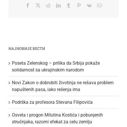
Facebook
Twitter
Reddit
LinkedIn
Tumblr
Pinterest
Vk
Email
НАЈНОВИЈЕ ВЕСТИ
Poseta Zelenskog – prilika da Srbija pokaže
solidarnost sa ukrajinskim narodom
Novi Zakon o dobrobiti životinja ne rešava problem
napuštenih pasa, iako rešenja ima
Podrška za profesora Stevana Filipovića
Osveta i progon Milutina Kostića i pobunjenih
stručnjaka, razorni efekat za celu zemlju