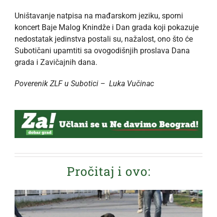
Uništavanje natpisa na mađarskom jeziku, sporni
koncert Baje Malog Knindže i Dan grada koji pokazuje
nedostatak jedinstva postali su, nažalost, ono što će
Subotičani upamtiti sa ovogodišnjih proslava Dana
grada i Zavičajnih dana.
Poverenik ZLF u Subotici – Luka Vučinac
Pročitaj i ovo: