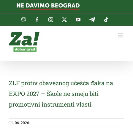
Skip
to
content
Viber
Facebook
Instagram
Twitter
YouTube
Telegram
Tiktok
ZLF protiv obaveznog učešća đaka na
EXPO 2027 – Škole ne smeju biti
promotivni instrumenti vlasti
11. 06. 2026.