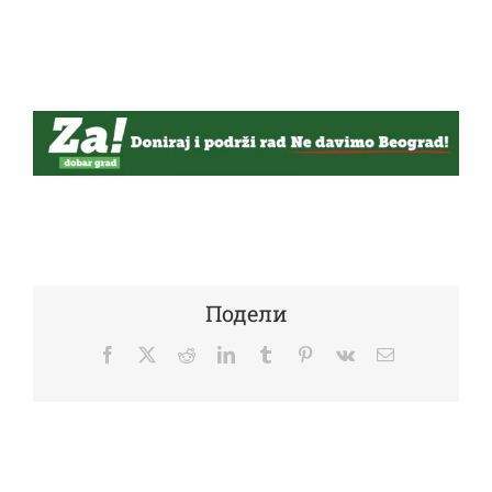
Подели
Facebook
Twitter
Reddit
LinkedIn
Tumblr
Pinterest
Vk
Email