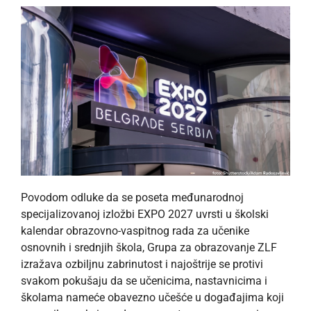
Povodom odluke da se poseta međunarodnoj
specijalizovanoj izložbi EXPO 2027 uvrsti u školski
kalendar obrazovno-vaspitnog rada za učenike
osnovnih i srednjih škola, Grupa za obrazovanje ZLF
izražava ozbiljnu zabrinutost i najoštrije se protivi
svakom pokušaju da se učenicima, nastavnicima i
školama nameće obavezno učešće u događajima koji