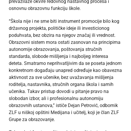
prevazilaze okvire redovnog nastavnog procesa i
osnovnu obrazovnu funkciju škole.
“Škola nije i ne sme biti instrument promocije bilo kog
državnog projekta, političke ideje ili investicionog
poduhvata, bez obzira na njegov značaj ili vrednost.
Obrazovni sistem mora ostati zasnovan na principima
autonomije obrazovanja, poštovanja stručnih
standarda, slobode mišljenja i najboljeg interesa
deteta. Smatramo neprihvatljivim da se poseta jednom
konkretnom događaju unapred određuje kao obavezna
aktivnost za sve učenike, bez uvažavanja mišljenja
roditelja, nastavnika, stručnih organa škola i samih
učenika. Takav pristup dovodi u pitanje pravo na
slobodan izbor, ali i profesionalnu autonomiju
obrazovnih ustanova,” ističe Dejan Petrović, odbornik
ZLF u niškoj opštini Medijana i učitelj, koji je član ZLF
Grupe za obrazovanje.