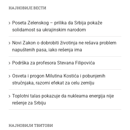
НАЈНОВИЈЕ ВЕСТИ
Poseta Zelenskog – prilika da Srbija pokaže
solidarnost sa ukrajinskim narodom
Novi Zakon o dobrobiti životinja ne rešava problem
napuštenih pasa, iako rešenja ima
Podrška za profesora Stevana Filipovića
Osveta i progon Milutina Kostića i pobunjenih
stručnjaka, razorni efekat za celu zemlju
Toplotni talas pokazuje da nuklearna energija nije
rešenje za Srbiju
НАЈНОВИЈИ ТВИТОВИ