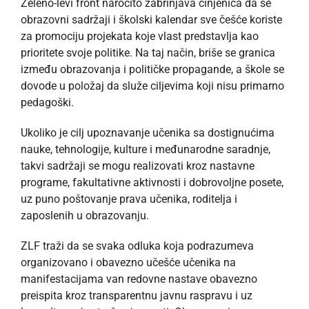
Zeleno-levi front naročito zabrinjava činjenica da se
obrazovni sadržaji i školski kalendar sve češće koriste
za promociju projekata koje vlast predstavlja kao
prioritete svoje politike. Na taj način, briše se granica
između obrazovanja i političke propagande, a škole se
dovode u položaj da služe ciljevima koji nisu primarno
pedagoški.
Ukoliko je cilj upoznavanje učenika sa dostignućima
nauke, tehnologije, kulture i međunarodne saradnje,
takvi sadržaji se mogu realizovati kroz nastavne
programe, fakultativne aktivnosti i dobrovoljne posete,
uz puno poštovanje prava učenika, roditelja i
zaposlenih u obrazovanju.
ZLF traži da se svaka odluka koja podrazumeva
organizovano i obavezno učešće učenika na
manifestacijama van redovne nastave obavezno
preispita kroz transparentnu javnu raspravu i uz