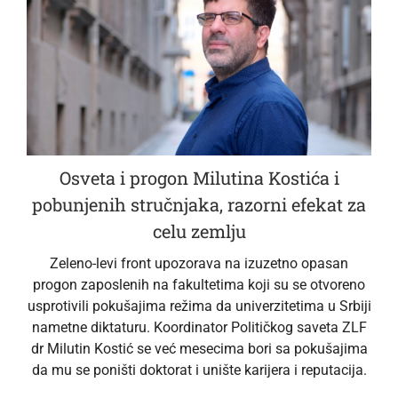
Osveta i progon Milutina Kostića i
pobunjenih stručnjaka, razorni efekat za
celu zemlju
Zeleno-levi front upozorava na izuzetno opasan
progon zaposlenih na fakultetima koji su se otvoreno
usprotivili pokušajima režima da univerzitetima u Srbiji
nametne diktaturu. Koordinator Političkog saveta ZLF
dr Milutin Kostić se već mesecima bori sa pokušajima
da mu se poništi doktorat i unište karijera i reputacija.