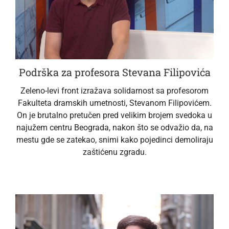
Podrška za profesora Stevana Filipovića
Zeleno-levi front izražava solidarnost sa profesorom
Fakulteta dramskih umetnosti, Stevanom Filipovićem.
On je brutalno pretučen pred velikim brojem svedoka u
najužem centru Beograda, nakon što se odvažio da, na
mestu gde se zatekao, snimi kako pojedinci demoliraju
zaštićenu zgradu.