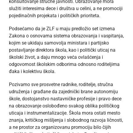
konsultovanje stručne javnosti. Obrazovanje mora
služiti interesima dece i društva u celini, a ne promociji
pojedinačnih projekata i političkih prioriteta.
Podsećamo da je ZLF u maju predložio set izmena
Zakona o osnovama sistema obrazovanja i vaspitanja,
kojim se ukidaju samovolja ministara i partijsko
postavljanje direktora škola, kao i politički uticaj na
školski život, a daju mnogo veća ovlašćenja i
odgovornost školskim odborima odnosno roditeljima
đaka i kolektivu škola.
Pozivamo sve prosvetne radnike, roditelje, stručna
udruženja i građane da zajednički brane autonomiju
škole, dostojanstvo nastavničke profesije i pravo dece
na obrazovanje oslobođeno svakog oblika političkog
uticaja i instrumentalizacije. Škola mora ostati mesto
znanja, kritičkog mišljenja i slobodnog razvoja ličnosti,
a ne prostor za organizovanu promociju bilo čijih