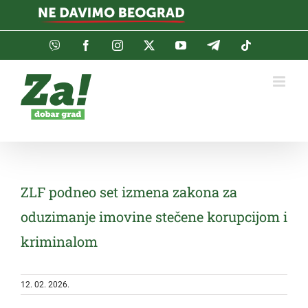
Skip
to
content
Viber
Facebook
Instagram
Twitter
YouTube
Telegram
Tiktok
ZLF podneo set izmena zakona za
oduzimanje imovine stečene korupcijom i
kriminalom
12. 02. 2026.