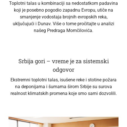
Toplotni talas u kombinaciji sa nedostatkom padavina
koji je posebno pogodio zapadnu Evropu, utiče na
smanjenje vodostaja brojnih evropskih reka,
uključujući i Dunav. Više o tome pročitajte u analizi
našeg Predraga Momčilovića.
Srbija gori – vreme je za sistemski
odgovor
Ekstremni toplotni talas, isušene reke i stotine požara
na deponijama i šumama širom Srbije su surova
realnost klimatskih promena koje smo sami dozvolili.