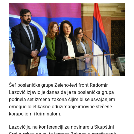
Šef poslaničke grupe Zeleno-levi front Radomir
Lazović izjavio je danas da je ta poslanička grupa
podnela set izmena zakona čijim bi se usvajanjem
omogućilo efikasno oduzimanje imovine stečene
korupcijom i kriminalom.
Lazović je, na konferenciji za novinare u Skupštini