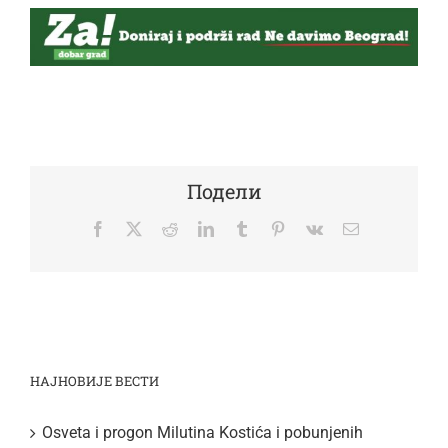
Подели
Facebook
Twitter
Reddit
LinkedIn
Tumblr
Pinterest
Vk
Email
НАЈНОВИЈЕ ВЕСТИ
Osveta i progon Milutina Kostića i pobunjenih