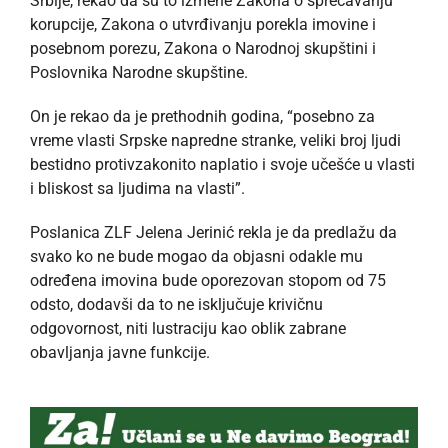
Srbije, rekao da su to izmene Zakona o sprečavanju
korupcije, Zakona o utvrđivanju porekla imovine i
posebnom porezu, Zakona o Narodnoj skupštini i
Poslovnika Narodne skupštine.
On je rekao da je prethodnih godina, “posebno za
vreme vlasti Srpske napredne stranke, veliki broj ljudi
bestidno protivzakonito naplatio i svoje učešće u vlasti
i bliskost sa ljudima na vlasti”.
Poslanica ZLF Jelena Jerinić rekla je da predlažu da
svako ko ne bude mogao da objasni odakle mu
određena imovina bude oporezovan stopom od 75
odsto, dodavši da to ne isključuje krivičnu
odgovornost, niti lustraciju kao oblik zabrane
obavljanja javne funkcije.