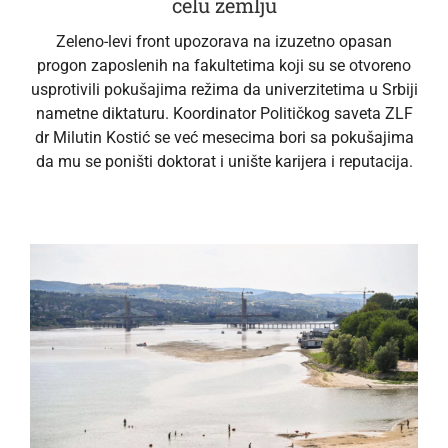
celu zemlju
Zeleno-levi front upozorava na izuzetno opasan
progon zaposlenih na fakultetima koji su se otvoreno
usprotivili pokušajima režima da univerzitetima u Srbiji
nametne diktaturu. Koordinator Političkog saveta ZLF
dr Milutin Kostić se već mesecima bori sa pokušajima
da mu se poništi doktorat i unište karijera i reputacija.