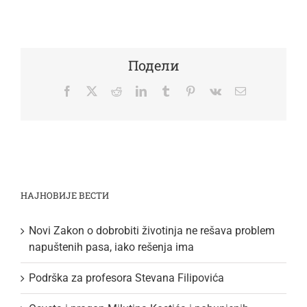
Подели
Facebook
Twitter
Reddit
LinkedIn
Tumblr
Pinterest
Vk
Email
НАЈНОВИЈЕ ВЕСТИ
Novi Zakon o dobrobiti životinja ne rešava problem
napuštenih pasa, iako rešenja ima
Podrška za profesora Stevana Filipovića