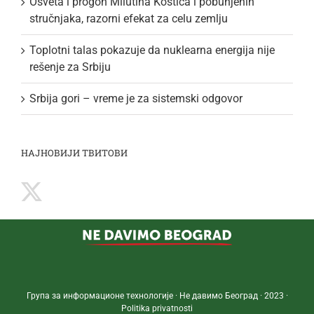
Osveta i progon Milutina Kostića i pobunjenih
stručnjaka, razorni efekat za celu zemlju
Toplotni talas pokazuje da nuklearna energija nije
rešenje za Srbiju
Srbija gori – vreme je za sistemski odgovor
НАЈНОВИЈИ ТВИТОВИ
Група за информационе технологије · Не давимо Београд · 2023 ·
Politika privatnosti