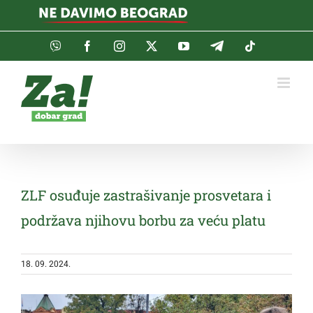
Skip
to
content
Viber
Facebook
Instagram
Twitter
YouTube
Telegram
Tiktok
ZLF osuđuje zastrašivanje prosvetara i
podržava njihovu borbu za veću platu
18. 09. 2024.