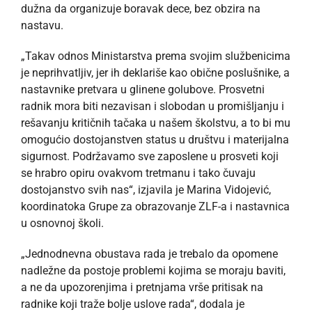
dužna da organizuje boravak dece, bez obzira na
nastavu.
„Takav odnos Ministarstva prema svojim službenicima
je neprihvatljiv, jer ih deklariše kao obične poslušnike, a
nastavnike pretvara u glinene golubove. Prosvetni
radnik mora biti nezavisan i slobodan u promišljanju i
rešavanju kritičnih tačaka u našem školstvu, a to bi mu
omogućio dostojanstven status u društvu i materijalna
sigurnost. Podržavamo sve zaposlene u prosveti koji
se hrabro opiru ovakvom tretmanu i tako čuvaju
dostojanstvo svih nas“, izjavila je Marina Vidojević,
koordinatoka Grupe za obrazovanje ZLF-a i nastavnica
u osnovnoj školi.
„Jednodnevna obustava rada je trebalo da opomene
nadležne da postoje problemi kojima se moraju baviti,
a ne da upozorenjima i pretnjama vrše pritisak na
radnike koji traže bolje uslove rada“, dodala je