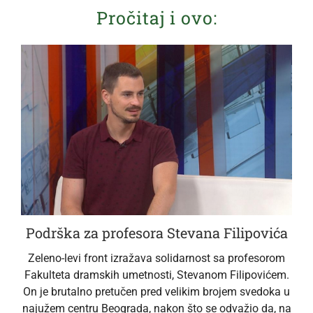
Pročitaj i ovo:
Podrška za profesora Stevana Filipovića
Zeleno-levi front izražava solidarnost sa profesorom
Fakulteta dramskih umetnosti, Stevanom Filipovićem.
On je brutalno pretučen pred velikim brojem svedoka u
najužem centru Beograda, nakon što se odvažio da, na