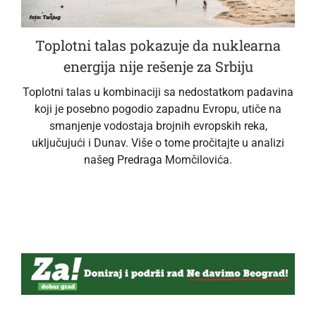
Toplotni talas pokazuje da nuklearna
energija nije rešenje za Srbiju
Toplotni talas u kombinaciji sa nedostatkom padavina
koji je posebno pogodio zapadnu Evropu, utiče na
smanjenje vodostaja brojnih evropskih reka,
uključujući i Dunav. Više o tome pročitajte u analizi
našeg Predraga Momčilovića.