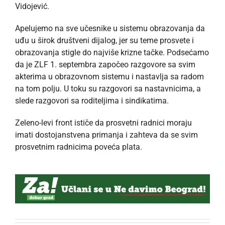
Vidojević.
Apelujemo na sve učesnike u sistemu obrazovanja da
uđu u širok društveni dijalog, jer su teme prosvete i
obrazovanja stigle do najviše krizne tačke. Podsećamo
da je ZLF 1. septembra započeo razgovore sa svim
akterima u obrazovnom sistemu i nastavlja sa radom
na tom polju. U toku su razgovori sa nastavnicima, a
slede razgovori sa roditeljima i sindikatima.
Zeleno-levi front ističe da prosvetni radnici moraju
imati dostojanstvena primanja i zahteva da se svim
prosvetnim radnicima poveća plata.