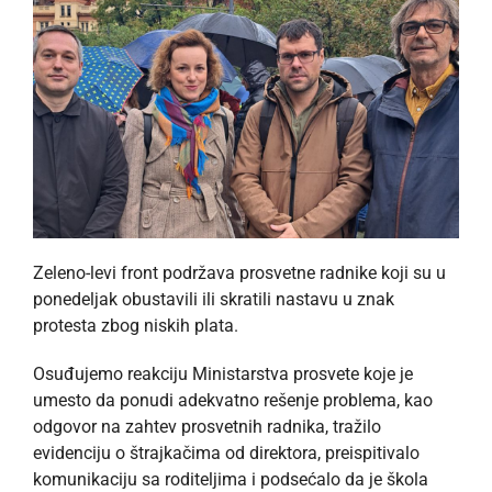
Zeleno-levi front podržava prosvetne radnike koji su u
ponedeljak obustavili ili skratili nastavu u znak
protesta zbog niskih plata.
Osuđujemo reakciju Ministarstva prosvete koje je
umesto da ponudi adekvatno rešenje problema, kao
odgovor na zahtev prosvetnih radnika, tražilo
evidenciju o štrajkačima od direktora, preispitivalo
komunikaciju sa roditeljima i podsećalo da je škola