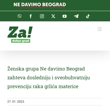
Skip
to
content
Viber
Facebook
Instagram
Twitter
YouTube
Telegram
Tiktok
Ženska grupa Ne davimo Beograd
zahteva dosledniju i sveobuhvatniju
prevenciju raka grlića materice
27. 01. 2023.