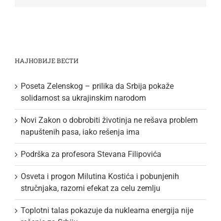
НАЈНОВИЈЕ ВЕСТИ
Poseta Zelenskog – prilika da Srbija pokaže
solidarnost sa ukrajinskim narodom
Novi Zakon o dobrobiti životinja ne rešava problem
napuštenih pasa, iako rešenja ima
Podrška za profesora Stevana Filipovića
Osveta i progon Milutina Kostića i pobunjenih
stručnjaka, razorni efekat za celu zemlju
Toplotni talas pokazuje da nuklearna energija nije