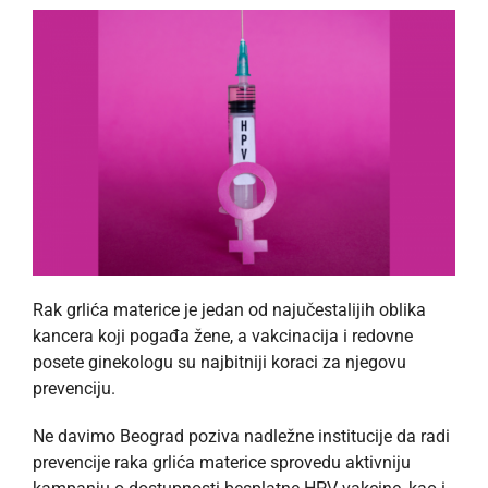
Rak grlića materice je jedan od najučestalijih oblika
kancera koji pogađa žene, a vakcinacija i redovne
posete ginekologu su najbitniji koraci za njegovu
prevenciju.
Ne davimo Beograd poziva nadležne institucije da radi
prevencije raka grlića materice sprovedu aktivniju