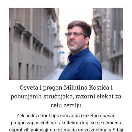
Osveta i progon Milutina Kostića i
pobunjenih stručnjaka, razorni efekat za
celu zemlju
Zeleno-levi front upozorava na izuzetno opasan
progon zaposlenih na fakultetima koji su se otvoreno
usprotivili pokušajima režima da univerzitetima u Srbiji