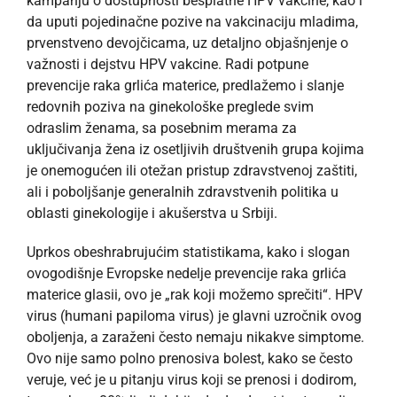
kampanju o dostupnosti besplatne HPV vakcine, kao i
da uputi pojedinačne pozive na vakcinaciju mladima,
prvenstveno devojčicama, uz detaljno objašnjenje o
važnosti i dejstvu HPV vakcine. Radi potpune
prevencije raka grlića materice, predlažemo i slanje
redovnih poziva na ginekološke preglede svim
odraslim ženama, sa posebnim merama za
uključivanja žena iz osetljivih društvenih grupa kojima
je onemogućen ili otežan pristup zdravstvenoj zaštiti,
ali i poboljšanje generalnih zdravstvenih politika u
oblasti ginekologije i akušerstva u Srbiji.
Uprkos obeshrabrujućim statistikama, kako i slogan
ovogodišnje Evropske nedelje prevencije raka grlića
materice glasii, ovo je „rak koji možemo sprečiti“. HPV
virus (humani papiloma virus) je glavni uzročnik ovog
oboljenja, a zaraženi često nemaju nikakve simptome.
Ovo nije samo polno prenosiva bolest, kako se često
veruje, već je u pitanju virus koji se prenosi i dodirom,