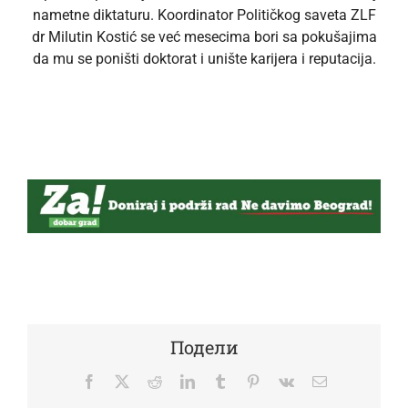
nametne diktaturu. Koordinator Političkog saveta ZLF
dr Milutin Kostić se već mesecima bori sa pokušajima
da mu se poništi doktorat i unište karijera i reputacija.
Подели
Facebook
Twitter
Reddit
LinkedIn
Tumblr
Pinterest
Vk
Email