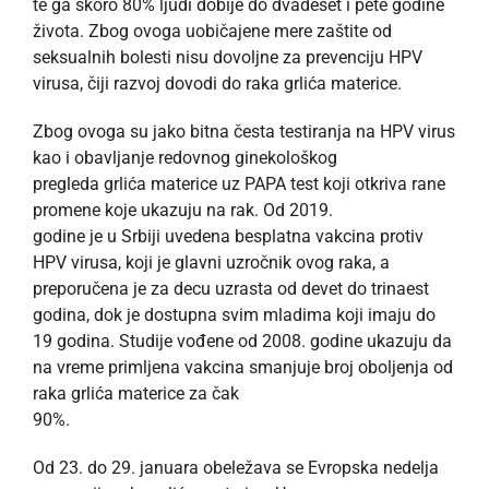
te ga skoro 80% ljudi dobije do dvadeset i pete godine
života. Zbog ovoga uobičajene mere zaštite od
seksualnih bolesti nisu dovoljne za prevenciju HPV
virusa, čiji razvoj dovodi do raka grlića materice.
Zbog ovoga su jako bitna česta testiranja na HPV virus
kao i obavljanje redovnog ginekološkog
pregleda grlića materice uz PAPA test koji otkriva rane
promene koje ukazuju na rak. Od 2019.
godine je u Srbiji uvedena besplatna vakcina protiv
HPV virusa, koji je glavni uzročnik ovog raka, a
preporučena je za decu uzrasta od devet do trinaest
godina, dok je dostupna svim mladima koji imaju do
19 godina. Studije vođene od 2008. godine ukazuju da
na vreme primljena vakcina smanjuje broj oboljenja od
raka grlića materice za čak
90%.
Od 23. do 29. januara obeležava se Evropska nedelja