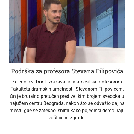
Podrška za profesora Stevana Filipovića
Zeleno-levi front izražava solidarnost sa profesorom
Fakulteta dramskih umetnosti, Stevanom Filipovićem.
On je brutalno pretučen pred velikim brojem svedoka u
najužem centru Beograda, nakon što se odvažio da, na
mestu gde se zatekao, snimi kako pojedinci demoliraju
zaštićenu zgradu.