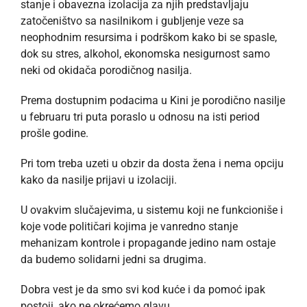
stanje i obavezna izolacija za njih predstavljaju
zatočeništvo sa nasilnikom i gubljenje veze sa
neophodnim resursima i podrškom kako bi se spasle,
dok su stres, alkohol, ekonomska nesigurnost samo
neki od okidača porodičnog nasilja.
Prema dostupnim podacima u Kini je porodično nasilje
u februaru tri puta poraslo u odnosu na isti period
prošle godine.
Pri tom treba uzeti u obzir da dosta žena i nema opciju
kako da nasilje prijavi u izolaciji.
U ovakvim slučajevima, u sistemu koji ne funkcioniše i
koje vode političari kojima je vanredno stanje
mehanizam kontrole i propagande jedino nam ostaje
da budemo solidarni jedni sa drugima.
Dobra vest je da smo svi kod kuće i da pomoć ipak
postoji, ako ne okrećemo glavu.