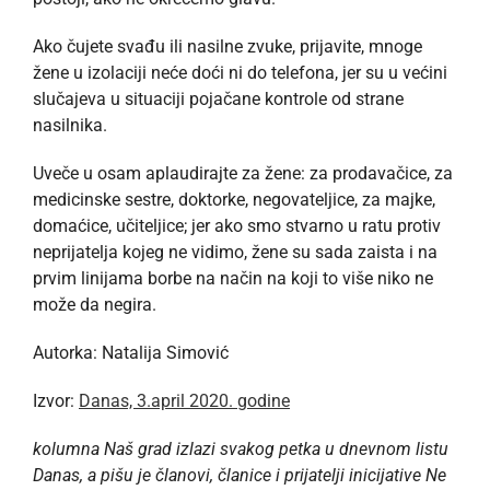
Ako čujete svađu ili nasilne zvuke, prijavite, mnoge
žene u izolaciji neće doći ni do telefona, jer su u većini
slučajeva u situaciji pojačane kontrole od strane
nasilnika.
Uveče u osam aplaudirajte za žene: za prodavačice, za
medicinske sestre, doktorke, negovateljice, za majke,
domaćice, učiteljice; jer ako smo stvarno u ratu protiv
neprijatelja kojeg ne vidimo, žene su sada zaista i na
prvim linijama borbe na način na koji to više niko ne
može da negira.
Autorka: Natalija Simović
Izvor:
Danas, 3.april 2020. godine
kolumna Naš grad izlazi svakog petka u dnevnom listu
Danas, a pišu je članovi, članice i prijatelji inicijative Ne