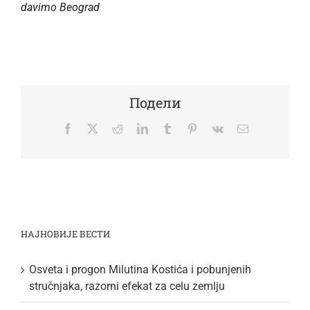
davimo Beograd
Подели
Facebook
Twitter
Reddit
LinkedIn
Tumblr
Pinterest
Vk
Email
НАЈНОВИЈЕ ВЕСТИ
Osveta i progon Milutina Kostića i pobunjenih
stručnjaka, razorni efekat za celu zemlju