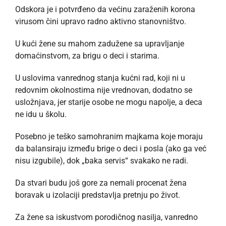
Odskora je i potvrđeno da većinu zaraženih korona
virusom čini upravo radno aktivno stanovništvo.
U kući žene su mahom zadužene sa upravljanje
domaćinstvom, za brigu o deci i starima.
U uslovima vanrednog stanja kućni rad, koji ni u
redovnim okolnostima nije vrednovan, dodatno se
usložnjava, jer starije osobe ne mogu napolje, a deca
ne idu u školu.
Posebno je teško samohranim majkama koje moraju
da balansiraju između brige o deci i posla (ako ga već
nisu izgubile), dok „baka servis“ svakako ne radi.
Da stvari budu još gore za nemali procenat žena
boravak u izolaciji predstavlja pretnju po život.
Za žene sa iskustvom porodičnog nasilja, vanredno