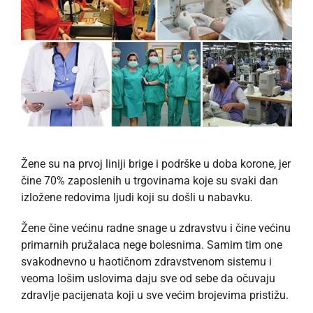
Žene su na prvoj liniji brige i podrške u doba korone, jer
čine 70% zaposlenih u trgovinama koje su svaki dan
izložene redovima ljudi koji su došli u nabavku.
Žene čine većinu radne snage u zdravstvu i čine većinu
primarnih pružalaca nege bolesnima. Samim tim one
svakodnevno u haotičnom zdravstvenom sistemu i
veoma lošim uslovima daju sve od sebe da očuvaju
zdravlje pacijenata koji u sve većim brojevima pristižu.