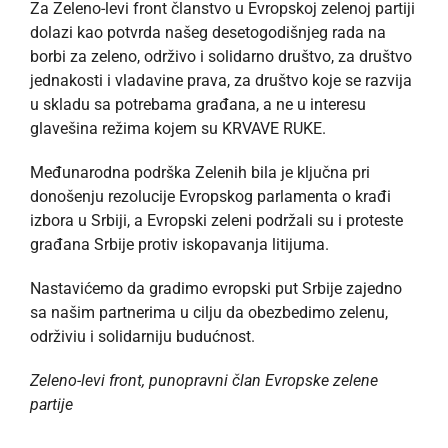
Za Zeleno-levi front članstvo u Evropskoj zelenoj partiji
dolazi kao potvrda našeg desetogodišnjeg rada na
borbi za zeleno, održivo i solidarno društvo, za društvo
jednakosti i vladavine prava, za društvo koje se razvija
u skladu sa potrebama građana, a ne u interesu
glavešina režima kojem su KRVAVE RUKE.
Međunarodna podrška Zelenih bila je ključna pri
donošenju rezolucije Evropskog parlamenta o krađi
izbora u Srbiji, a Evropski zeleni podržali su i proteste
građana Srbije protiv iskopavanja litijuma.
Nastavićemo da gradimo evropski put Srbije zajedno
sa našim partnerima u cilju da obezbedimo zelenu,
održiviu i solidarniju budućnost.
Zeleno-levi front, punopravni član Evropske zelene
partije