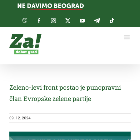
Skip
to
content
Viber
Facebook
Instagram
Twitter
YouTube
Telegram
Tiktok
Zeleno-levi front postao je punopravni
član Evropske zelene partije
09. 12. 2024.