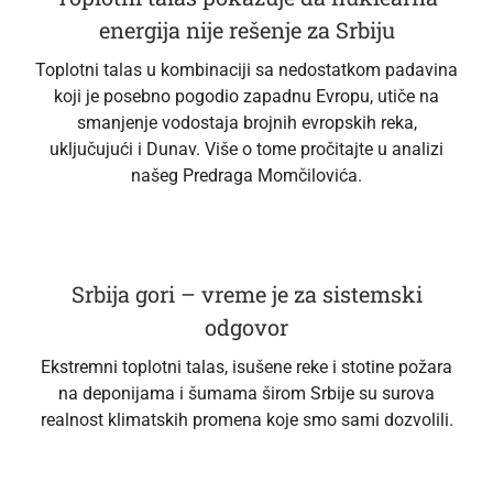
energija nije rešenje za Srbiju
Toplotni talas u kombinaciji sa nedostatkom padavina
koji je posebno pogodio zapadnu Evropu, utiče na
smanjenje vodostaja brojnih evropskih reka,
uključujući i Dunav. Više o tome pročitajte u analizi
našeg Predraga Momčilovića.
Srbija gori – vreme je za sistemski
odgovor
Ekstremni toplotni talas, isušene reke i stotine požara
na deponijama i šumama širom Srbije su surova
realnost klimatskih promena koje smo sami dozvolili.