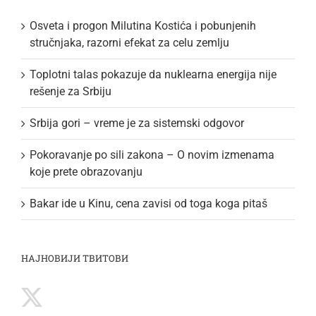
Osveta i progon Milutina Kostića i pobunjenih
stručnjaka, razorni efekat za celu zemlju
Toplotni talas pokazuje da nuklearna energija nije
rešenje za Srbiju
Srbija gori – vreme je za sistemski odgovor
Pokoravanje po sili zakona – O novim izmenama
koje prete obrazovanju
Bakar ide u Kinu, cena zavisi od toga koga pitaš
НАЈНОВИЈИ ТВИТОВИ