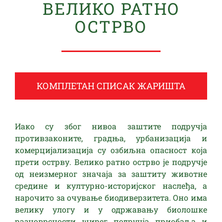
ВЕЛИКО РАТНО
ОСТРВО
КОМПЛЕТАН СПИСАК ЖАРИШТА
Иако су због нивоа заштите подручја
противзаконите, градња, урбанизација и
комерцијализација су озбиљна опасност која
прети острву. Велико ратно острво је подручје
од неизмерног значаја за заштиту животне
средине и културно-историјског наслеђа, а
нарочито за очување биодиверзитета. Оно има
велику улогу и у одржавању биолошке
разноврсности ширег подручја приобаља и