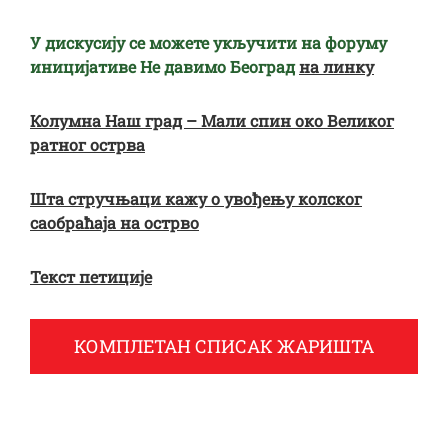
У дискусију се можете укључити на форуму
иницијативе Не давимо Београд
на линку
Колумна Наш град – Мали спин око Великог
ратног острва
Шта стручњаци кажу о увођењу колског
саобраћаја на острво
Текст петиције
КОМПЛЕТАН СПИСАК ЖАРИШТА