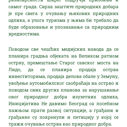
самог града. Сврха заштите природних добара
је пре свега у очувању њихових природних
одлика, а улога туризма у њима би требало да
буде образовање и упознавање са природним
вредностима.
Поводом све чешћих медијских навода да се
планира градња објеката на Великом ратном
острву, премештање Старог савског моста на
Лидо, да се планира продаја острва
инвеститорима, продаја делова обале у Земуну,
увођење аутомобилског саобраћаја на острво и
поводом свих других планова за нарушавање
овог природног добра изузетних одлика,
Иницијатива Не давимо Београд са посебном
пажњом прати развој ситуације, а грађани и
грађанке су покренули и петицију у којој се
тражи очување острва као природног добра.